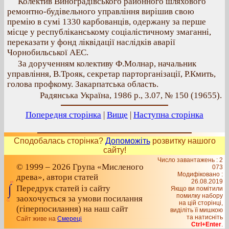
Колектив Виноградівського районного шляхового
ремонтно-будівельного управління вирішив свою
премію в сумі 1330 карбованців, одержану за перше
місце у республіканському соціалістичному змаганні,
переказати у фонд ліквідації наслідків аварії
Чорнобильської АЕС.
За дорученням колективу Ф.Молнар, начальник
управління, В.Трояк, секретар парторганізації, Р.Кмить,
голова профкому. Закарпатська область.
Радянська Україна, 1986 р., 3.07, № 150 (19655).
Попередня сторінка
|
Вище
|
Наступна сторінка
Сподобалась сторінка?
Допоможіть
розвитку нашого
сайту!
Число завантажень : 2
© 1999 – 2026 Група «Мисленого
073
Модифіковано :
древа», автори статей
26.08.2019
Передрук статей із сайту
Якщо ви помітили
помилку набору
заохочується за умови посилання
на цiй сторiнцi,
(гіперпосилання) на наш сайт
видiлiть її мишкою
та натисніть
Сайт живе на
Смереці
Ctrl+Enter
.