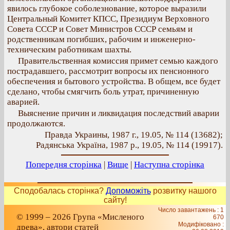
явилось глубокое соболезнование, которое выразили
Центральный Комитет КПСС, Президиум Верховного
Совета СССР и Совет Министров СССР семьям и
родственникам погибших, рабочим и инженерно-
техническим работникам шахты.
Правительственная комиссия примет семью каждого
пострадавшего, рассмотрит вопросы их пенсионного
обеспечения и бытового устройства. В общем, все будет
сделано, чтобы смягчить боль утрат, причиненную
аварией.
Выяснение причин и ликвидация последствий аварии
продолжаются.
Правда Украины, 1987 г., 19.05, № 114 (13682);
Радянська Україна, 1987 р., 19.05, № 114 (19917).
Попередня сторінка
|
Вище
|
Наступна сторінка
Сподобалась сторінка?
Допоможіть
розвитку нашого
сайту!
Число завантажень : 1
© 1999 – 2026 Група «Мисленого
670
Модифіковано :
древа», автори статей