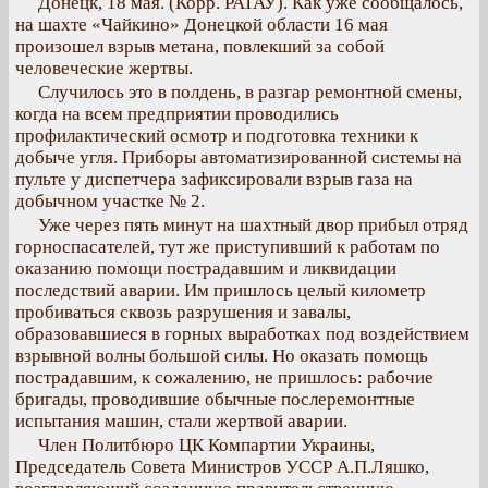
Донецк, 18 мая. (Корр. РАТАУ). Как уже сообщалось,
на шахте «Чайкино» Донецкой области 16 мая
произошел взрыв метана, повлекший за собой
человеческие жертвы.
Случилось это в полдень, в разгар ремонтной смены,
когда на всем предприятии проводились
профилактический осмотр и подготовка техники к
добыче угля. Приборы автоматизированной системы на
пульте у диспетчера зафиксировали взрыв газа на
добычном участке № 2.
Уже через пять минут на шахтный двор прибыл отряд
горноспасателей, тут же приступивший к работам по
оказанию помощи пострадавшим и ликвидации
последствий аварии. Им пришлось целый километр
пробиваться сквозь разрушения и завалы,
образовавшиеся в горных выработках под воздействием
взрывной волны большой силы. Но оказать помощь
пострадавшим, к сожалению, не пришлось: рабочие
бригады, проводившие обычные послеремонтные
испытания машин, стали жертвой аварии.
Член Политбюро ЦК Компартии Украины,
Председатель Совета Министров УССР А.П.Ляшко,