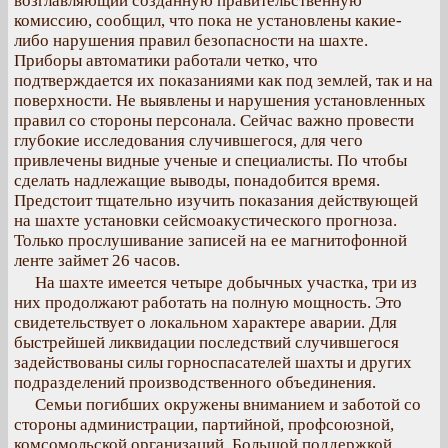
возглавляющий созданную правительственную
комиссию, сообщил, что пока не установлены какие-
либо нарушения правил безопасности на шахте.
Приборы автоматики работали четко, что
подтверждается их показаниями как под землей, так и на
поверхности. Не выявлены и нарушения установленных
правил со стороны персонала. Сейчас важно провести
глубокие исследования случившегося, для чего
привлечены видные ученые и специалисты. По чтобы
сделать надлежащие выводы, понадобится время.
Предстоит тщательно изучить показания действующей
на шахте установки сейсмоакустического прогноза.
Только прослушивание записей на ее магнитофонной
ленте займет 26 часов.
На шахте имеется четыре добычных участка, три из
них продолжают работать на полную мощность. Это
свидетельствует о локальном характере аварии. Для
быстрейшей ликвидации последствий случившегося
задействованы силы горноспасателей шахты и других
подразделений производственного объединения.
Семьи погибших окружены вниманием и заботой со
стороны администрации, партийной, профсоюзной,
комсомольской организаций. Большой поддержкой