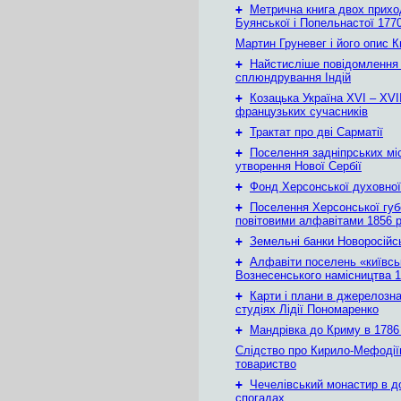
+
Метрична книга двох приход
Буянської і Попельнастої 1770
Мартин Груневег і його опис 
+
Найстисліше повідомлення
сплюндрування Індій
+
Козацька Україна ХVІ – ХVІІ
французьких сучасників
+
Трактат про дві Сарматії
+
Поселення задніпрських мі
утворення Нової Сербії
+
Фонд Херсонської духовної
+
Поселення Херсонської губе
повітовими алфавітами 1856 
+
Земельні банки Новоросійс
+
Алфавіти поселень «київськ
Вознесенського намісництва 1
+
Карти і плани в джерелозн
студіях Лідії Пономаренко
+
Мандрівка до Криму в 1786 
Слідство про Кирило-Мефодії
товариство
+
Чечелівський монастир в д
спогадах