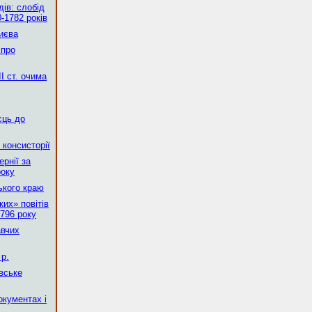
ів: слобід
-1782 років
Києва
 про
І ст. очима
сць до
 консисторії
рнії за
року
ького краю
их» повітів
796 року
авчих
р.
вське
окументах і