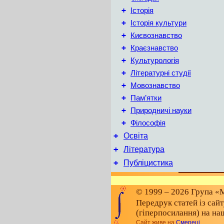
+
Історія
+
Історія культури
+
Києвознавство
+
Краєзнавство
+
Культурологія
+
Літературні студії
+
Мовознавство
+
Пам’ятки
+
Природничі науки
+
Філософія
+
Освіта
+
Література
+
Публіцистика
© 1999 – 2026 Група «М
Передрук статей із сай
(гіперпосилання) на на
Сайт живе на
Смереці