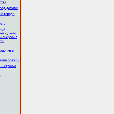
стят
 под домами
ие города
ость
ьной
народного
й энергии в
той
рушения в
ветил пожар?
 – стройка
ли…