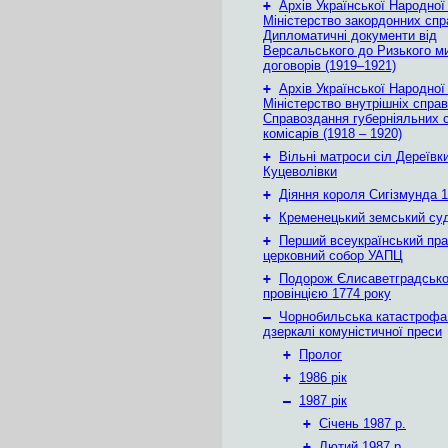
+
Архів Української Народної
Міністерство закордонних спр
Дипломатичні документи від
Версальського до Ризького м
договорів (1919–1921)
+
Архів Української Народної
Міністерство внутрішніх справ
Справоздання губерніяльних с
комісарів (1918 – 1920)
+
Вільні матроси сіл Дереївки
Куцеволівки
+
Діяння короля Сигізмунда 1
+
Кременецький земський су
+
Перший всеукраїнський пр
церковний собор УАПЦ
+
Подорож Єлисаветградськ
провінцією 1774 року
–
Чорнобильська катастрофа
дзеркалі комуністичної преси
+
Пролог
+
1986 рік
–
1987 рік
+
Січень 1987 р.
+
Лютий 1987 р.