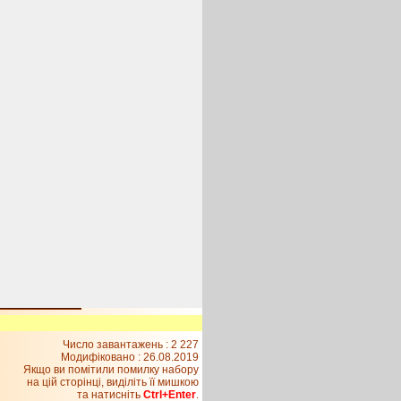
Число завантажень : 2 227
Модифіковано :
26.08.2019
Якщо ви помітили помилку набору
на цiй сторiнцi, видiлiть її мишкою
та натисніть
Ctrl+Enter
.