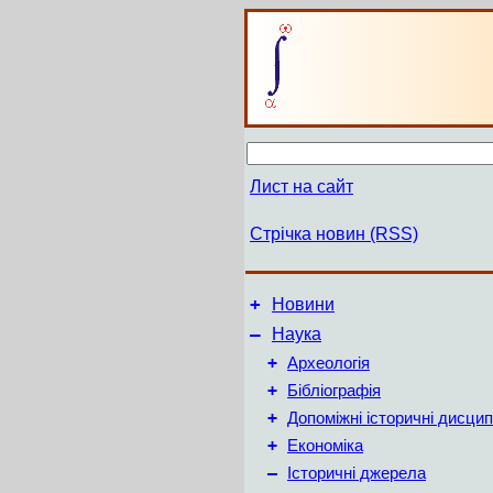
Лист на сайт
Стрічка новин (RSS)
+
Новини
–
Наука
+
Археологія
+
Бібліографія
+
Допоміжні історичні дисцип
+
Економіка
–
Історичні джерела