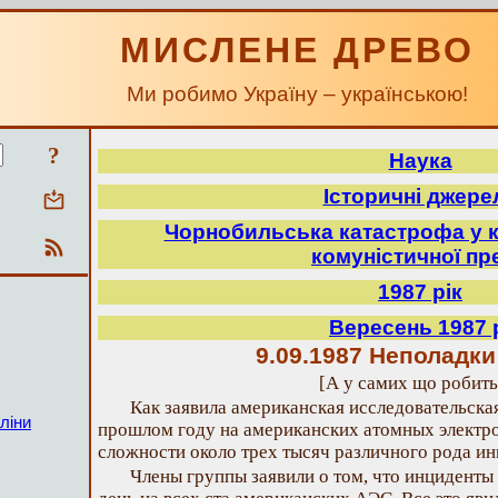
МИСЛЕНЕ ДРЕВО
Ми робимо Україну – українською!
?
Наука
Історичні джере
Чорнобильська катастрофа у к
комуністичної пр
1987 рік
Вересень 1987 
9.09.1987 Неполадки
[А у самих що робить
Как заявила американская исследовательская
ліни
прошлом году на американских атомных электр
сложности около трех тысяч различного рода ин
Члены группы заявили о том, что инцидент