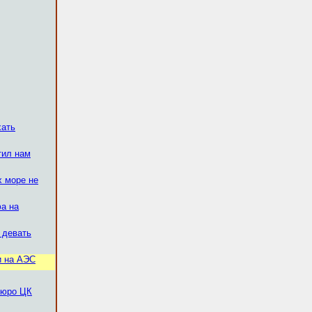
хать
тил нам
х море не
фа на
 девать
и на АЭС
бюро ЦК