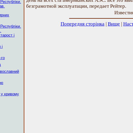
день на всех ста американских АЭС. Все это яви
 Республіки.
безграмотной эксплуатации, передает Рейтер.
ав.
Известия
ирних
Попередня сторінка
|
Вище
|
Наст
 Республіки.
.
тарост і
 і
-го
д
авославний
ою
 у кривому