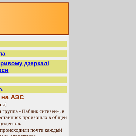
ла
ривому дзеркалі
еси
р.
 на АЭС
ся]
 группа «Паблик ситизен», в
останциях произошло в общей
цидентов.
ы происходили почти каждый