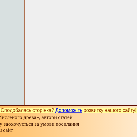
Сподобалась сторінка?
Допоможіть
розвитку нашого сайту!
исленого древа», автори статей
ту заохочується за умови посилання
ш сайт