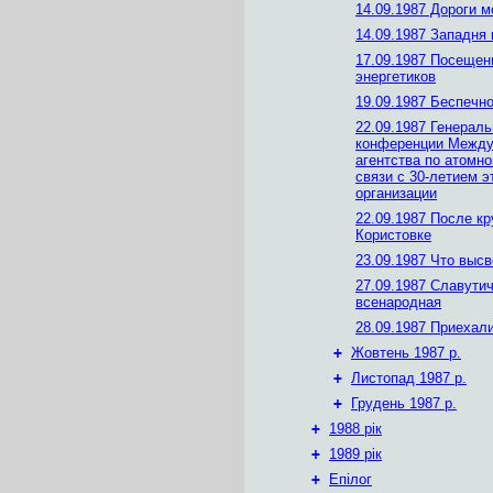
14.09.1987 Дороги м
14.09.1987 Западня
17.09.1987 Посещен
энергетиков
19.09.1987 Беспечн
22.09.1987 Генерал
конференции Между
агентства по атомно
связи с 30-летием э
организации
22.09.1987 После к
Користовке
23.09.1987 Что выс
27.09.1987 Славутич
всенародная
28.09.1987 Приеха
+
Жовтень 1987 р.
+
Листопад 1987 р.
+
Грудень 1987 р.
+
1988 рік
+
1989 рік
+
Епілог