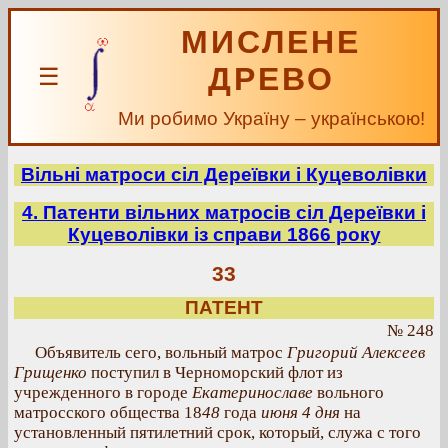
МИСЛЕНЕ
ДРЕВО
☰
Ми робимо Україну – українською!
Вільні матроси сіл Дереївки і Куцеволівки
4. Патенти вільних матросів сіл Дереївки і
Куцеволівки із справи 1866 року
33
ПАТЕНТ
№ 248
Объявитель сего, вольный матрос
Григорий Алексеев
Грищенко
поступил в Черноморский флот из
учрежденного в городе
Екатеринославе
вольного
матросского общества 18
48
года
июня 4 дня
на
установленный пятилетний срок, который, служа с того