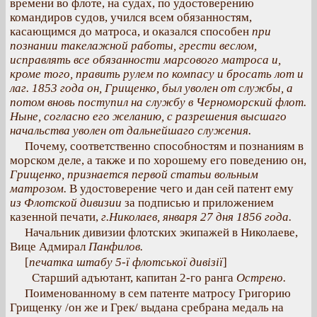
времени во флоте, на судах, по удостоверению
командиров судов, учился всем обязанностям,
касающимся до матроса, и оказался способен
при
познании такелажной работы, грести веслом,
исправлять все обязанности марсового матроса и,
кроме того, править рулем по компасу и бросать лот и
лаг. 1853 года он, Грищенко, был уволен от службы, а
потом вновь поступил на службу в Черноморский флот.
Ныне, согласно его желанию, с разрешения высшаго
начальства уволен от дальнейшаго служения.
Почему, соответственно способностям и познаниям в
морском деле, а также и по хорошему его поведению он,
Грищенко, признается первой статьи вольным
матрозом.
В удостоверение чего и дан сей патент ему
из Флотской дивизии
за подписью и приложением
казенной печати,
г.Николаев, января 27 дня 1856 года.
Начальник дивизии флотских экипажей в Николаеве,
Вице Адмирал
Панфилов.
[
печатка штабу 5-ї флотської дивізії
]
Старший адъютант, капитан 2-го ранга
Острено.
Поименованному в сем патенте матросу Григорию
Грищенку /он же и Грек/ выдана сребрана медаль на