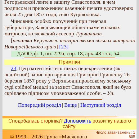
Гегорьевской ленте в защиту Севастополя, в чем
подписом и приложением казенной печати удостоверяю
июля 25 дня 1857 года, село Куцоволовка.
Чиновник особых поручений при генерал
губернаторе, Заведывающий обществами вольных
матросов, коллежский ассесор
Турчанинов.
[
печатка Керуючого товариствами вільних матросів
Новоросійського краю
]
[23]
ДАОО, ф. 1, оп. 229а, спр. 18, арк. 48 і зв., 54.
Примітки
23
. Цец патент містить також перекреслений (як
недійсний) запис про вручення Григорію Грищенку 26
березня 1857 року у Верхньодніпровському земському
суді срібної медалі за захист Севастополя, який не було
скріплено підписом уповноваженої особи. –
Уп
.
Попередній розділ
|
Вище
|
Наступний розділ
Сподобалась сторінка?
Допоможіть
розвитку нашого
сайту!
Число завантажень : 1
© 1999 – 2026 Група «Мисленого
805