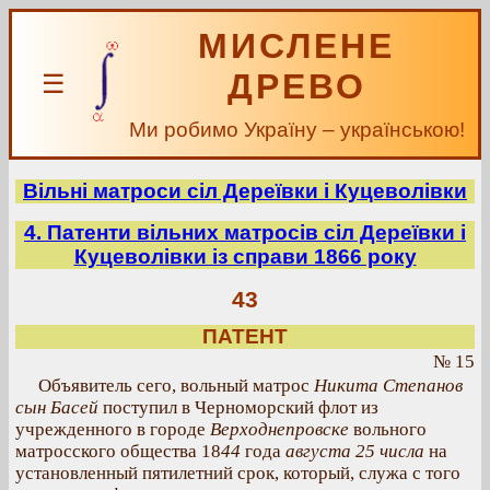
МИСЛЕНЕ
ДРЕВО
☰
Ми робимо Україну – українською!
Вільні матроси сіл Дереївки і Куцеволівки
4. Патенти вільних матросів сіл Дереївки і
Куцеволівки із справи 1866 року
43
ПАТЕНТ
№ 15
Объявитель сего, вольный матрос
Никита Степанов
сын Басей
поступил в Черноморский флот из
учрежденного в городе
Верходнепровске
вольного
матросского общества 18
44
года
августа 25 числа
на
установленный пятилетний срок, который, служа с того