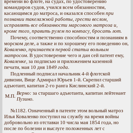
времени во флоте, на судах, по удостоверению
командиров судов, учился всем обязанностям,
касающимся до матроса, и оказался способен
при
познании такелажной работы, грести веслом,
исправлять все обязанности марсового матроза и,
кроме того, править рулем по компасу, бросать лот.
Почему, соответственно способностям и познаниям в
морском деле, а также и по хорошему его поведению он,
Коваленко, признается первой статьи вольным
матросом
. В удостоверение чего и дан сей патент ему,
Коваленке,
за подписью и приложением казенной
печати, мая 10 дня 18
49 года
.
Подленный подписал начальник 4-й флотской
дивизии, Вице Адмирал Юрьев 1-й. Скрепил старший
адъютант, капитан 2-го ранга Кислинский 2-й.
Верно:
за старшаго адъютанта, капитан лейтенант
М.П.
Пузино.
№1182. Означенный в патенте этом вольный матроз
Илья Коваленко поступил на службу на время войны
добровольно из отставки 10 числа мая 1854 года, но
после по болезни и выслуге положенных лет с