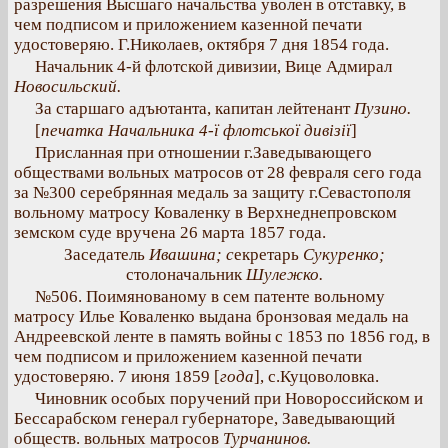
разрешения Высшаго начальства уволен в отставку, в
чем подписом и приложением казенной печати
удостоверяю. Г.Николаев, октября 7 дня 1854 года.
Начальник 4-й флотской дивизии, Вице Адмирал
Новосильский.
За старшаго адъютанта, капитан лейтенант
Пузино.
[
печатка Начальника 4-ї флотської дивізії
]
Присланная при отношении г.Заведывающего
обществами вольных матросов от 28 февраля сего года
за №300 серебрянная медаль за защиту г.Севастополя
вольному матросу Коваленку в Верхнеднепровском
земском суде вручена 26 марта 1857 года.
Заседатель
Ивашина; с
екретарь
Сукуренко;
столоначальник
Шулежко.
№506. Поимянованому в сем патенте вольному
матросу Илье Коваленко выдана бронзовая медаль на
Андреевской ленте в память войны с 1853 по 1856 год, в
чем подписом и приложением казенной печати
удостоверяю. 7 июня 1859 [
года
], с.Куцоволовка.
Чиновник особых поручений при Новороссийском и
Бессарабском генерал губернаторе, Заведывающий
обществ. вольных матросов
Турчанинов.