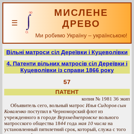
МИСЛЕНЕ
ДРЕВО
☰
Ми робимо Україну – українською!
Вільні матроси сіл Дереївки і Куцеволівки
4. Патенти вільних матросів сіл Дереївки і
Куцеволівки із справи 1866 року
57
ПАТЕНТ
копия № 1981 36 экип
Объявитель сего, вольный матрос
Илья Сидоров сын
Коваленко
поступил в Черноморский флот из
учрежденного в городе
Верхнеднепровске
вольного
матросского общества 18
44
года
мая 10 числа
на
установленный пятилетний срок, который, служа с того