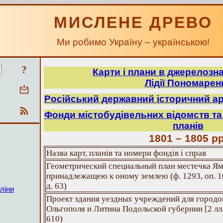
МИСЛЕНЕ ДРЕВО
Ми робимо Україну – українською!
?
Карти і плани в джерелозн
Лідії Пономарен
Російський державний історичний ар
Фонди містобудівельних відомств та 
планів
1801 – 1805 рр
Назва карт, планів та номери фондів і справ
Геометрический специальный план местечка Ям
принадлежащею к оному землею (ф. 1293, оп. 16
д. 63)
ліни
Проект здания уездных учреждений для городо
Ольгополя и Литина Подольской губернии [2 лл.] 
610)