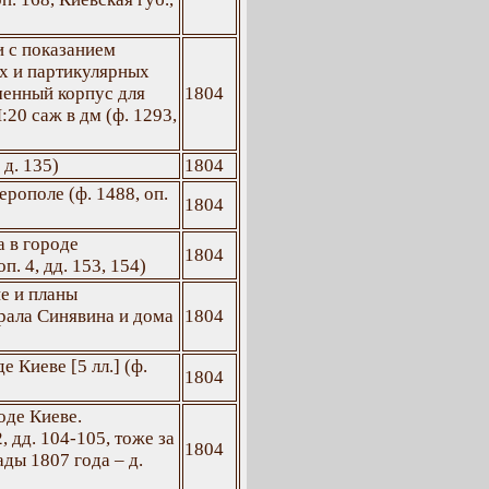
 с показанием
х и партикулярных
менный корпус для
1804
20 саж в дм (ф. 1293,
 д. 135)
1804
рополе (ф. 1488, оп.
1804
 в городе
1804
п. 4, дд. 153, 154)
е и планы
рала Синявина и дома
1804
 Киеве [5 лл.] (ф.
1804
оде Киеве.
, дд. 104-105, тоже за
1804
ады 1807 года – д.