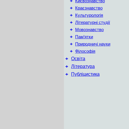
+
Києвознавство
+
Краєзнавство
+
Культурологія
+
Літературні студії
+
Мовознавство
+
Пам’ятки
+
Природничі науки
+
Філософія
+
Освіта
+
Література
+
Публіцистика