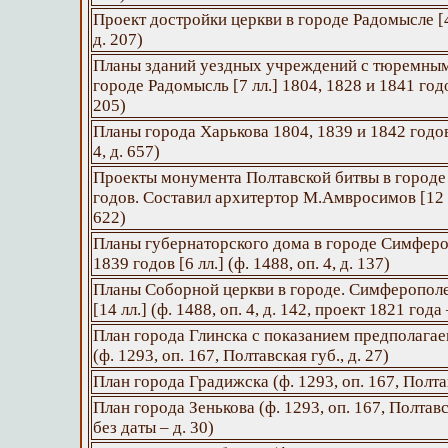
Проект достройки церкви в городе Радомысле [4 л
д. 207)
Планы зданий уездных учреждений с тюремны
городе Радомысль [7 лл.] 1804, 1828 и 1841 годов
205)
Планы города Харькова 1804, 1839 и 1842 годов [
4, д. 657)
Проекты монумента Полтавской битвы в городе
годов. Составил архитертор М.Амвросимов [12 лл.
622)
Планы губернаторского дома в городе Симферо
1839 годов [6 лл.] (ф. 1488, оп. 4, д. 137)
Планы Соборной церкви в городе. Симферополе
[14 лл.] (ф. 1488, оп. 4, д. 142, проект 1821 года 
План города Глинска с показанием предполага
(ф. 1293, оп. 167, Полтавская губ., д. 27)
План города Градижска (ф. 1293, оп. 167, Полтав
План города Зенькова (ф. 1293, оп. 167, Полтавск
без даты – д. 30)