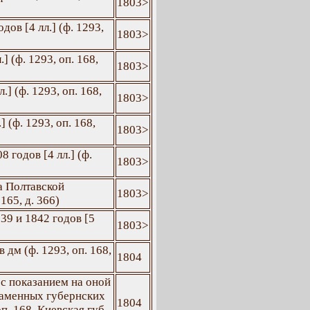
1803>
ов [4 лл.] (ф. 1293,
1803>
 (ф. 1293, оп. 168,
1803>
] (ф. 1293, оп. 168,
1803>
 (ф. 1293, оп. 168,
1803>
 годов [4 лл.] (ф.
1803>
а Полтавской
1803>
165, д. 366)
39 и 1842 годов [5
1803>
дм (ф. 1293, оп. 168,
1804
с показанием на оной
каменных губернских
1804
п. 168, Киевская губ.,