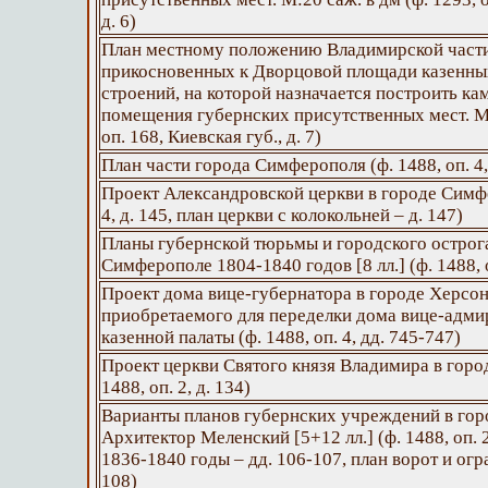
д. 6)
План местному положению Владимирской части
прикосновенных к Дворцовой площади казенны
строений, на которой назначается построить ка
помещения губернских присутственных мест. М:
оп. 168, Киевская губ., д. 7)
План части города Симферополя (ф. 1488, оп. 4,
Проект Александровской церкви в городе Симфе
4, д. 145, план церкви с колокольней – д. 147)
Планы губернской тюрьмы и городского острога
Симферополе 1804-1840 годов [8 лл.] (ф. 1488, о
Проект дома вице-губернатора в городе Херсон
приобретаемого для переделки дома вице-адми
казенной палаты (ф. 1488, оп. 4, дд. 745-747)
Проект церкви Святого князя Владимира в городе
1488, оп. 2, д. 134)
Варианты планов губернских учреждений в гор
Архитектор Меленский [5+12 лл.] (ф. 1488, оп. 2
1836-1840 годы – дд. 106-107, план ворот и огр
108)