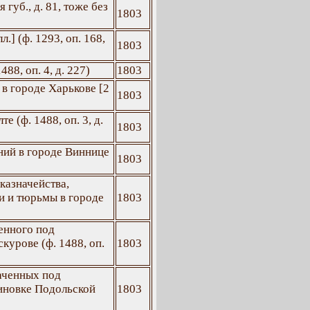
 губ., д. 81, тоже без
1803
.] (ф. 1293, оп. 168,
1803
88, оп. 4, д. 227)
1803
в городе Харькове [2
1803
 (ф. 1488, оп. 3, д.
1803
ний в городе Виннице
1803
казначейства,
ии и тюрьмы в городе
1803
енного под
урове (ф. 1488, оп.
1803
аченных под
иновке Подольской
1803