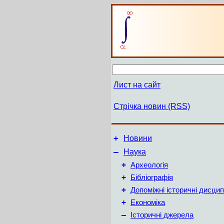
Лист на сайт
Стрічка новин (RSS)
+
Новини
–
Наука
+
Археологія
+
Бібліографія
+
Допоміжні історичні дисцип
+
Економіка
–
Історичні джерела