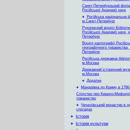
Санкт-Петербурзький філіа
Російської Академії наук
+
Російська національна б
м.Санкт-Петербург
Рукописний відділ Бібліот
Російської Академії наук, 
Петербург
Відділ картографії Російсь
географічного товариства,
Петербург
Російська державна бібліот
м.Москва
Державний історичний муз
м.Москва
+
Додатки
+
Мандрівка до Криму в 1786 
Слідство про Кирило-Мефодії
товариство
+
Чечелівський монастир в д
спогадах
+
Історія
+
Історія культури