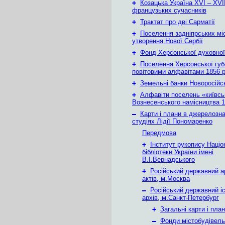
+
Козацька Україна ХVІ – ХVІІ
французьких сучасників
+
Трактат про дві Сарматії
+
Поселення задніпрських мі
утворення Нової Сербії
+
Фонд Херсонської духовної
+
Поселення Херсонської губе
повітовими алфавітами 1856 
+
Земельні банки Новоросійс
+
Алфавіти поселень «київськ
Вознесенського намісництва 1
–
Карти і плани в джерелозн
студіях Лідії Пономаренко
Передмова
+
Інститут рукопису Націо
бібліотеки України імені
В.І.Вернадського
+
Російський державний а
актів, м.Москва
–
Російський державний і
архів, м.Санкт-Петербург
+
Загальні карти і пла
–
Фонди містобудівел