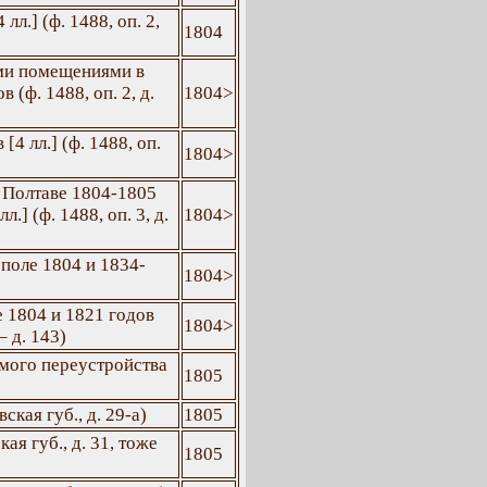
л.] (ф. 1488, оп. 2,
1804
ми помещениями в
 (ф. 1488, оп. 2, д.
1804>
4 лл.] (ф. 1488, оп.
1804>
 Полтаве 1804-1805
] (ф. 1488, оп. 3, д.
1804>
поле 1804 и 1834-
1804>
 1804 и 1821 годов
1804>
– д. 143)
емого переустройства
1805
ская губ., д. 29-а)
1805
ая губ., д. 31, тоже
1805