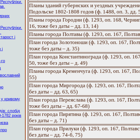
 Республіки.
Планы зданий губернских и уездных учреждени
ав.
Подольске 1802-1808 годов (ф. 1488, оп. 3, дд. 
ирних
Планы города Городни (ф. 1293, оп. 168, Черниго
16, тоже без даты – дд. 13, 14)
 Республіки.
.
Планы города Полтавы (ф. 1293, оп. 167, Полтавс
тарост і
План города Золотоноши (ф. 1293, оп. 167, Полта
тоже без даты – д. 35)
 і
План города Константинограда (ф. 1293, оп. 167,
-го
50, тоже без даты – д. 49)
д
Планы города Кременчуга (ф. 1293, оп. 167, Полт
авославний
55)
План города Миргорода (ф. 1293, оп. 167, Полтав
ою
без даты – дд. 63, 65)
 у кривому
План города Переяслава (ф. 1293, оп. 167, Полтав
тоже без даты – дд. 67-68)
ів: слобід
План города Пирятина (ф. 1293, оп. 167, Полтавс
-1782 років
без даты – д. 71)
Києва
План города Прилуки (ф. 1293, оп. 167, Полтавск
 про
без даты – дд. 74-б, 75)