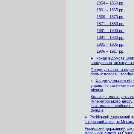
1854 – 1860 рр.
1861 – 1865 рр.
1866 – 1870 рр.
1871 – 1880 рр.
1881 – 1890 рр.
1891 – 1900 рр.
1901 – 1905 рр.
1906 – 1917 рр.
+
Фонди відомств шля
сполучення, зв’язку та 
Фонди установ та відо
промисловості і торгівл
+
Фонди удільного від
управлінь казенними зе
лісами
Колекція планів устано
Імператорського двору,
інші плани з особових і
фондів
+
Російський державний в
історичний архів, м.Москв
Російський державний архі
морського флоту, м.Санкт