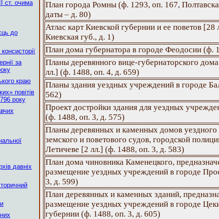
І ст. очима
План города Ромны (ф. 1293, оп. 167, Полтавская
даты – д. 80)
Атлас карт Киевской губернии и ее поветов [28 лл
сць до
Киевская губ., д. 1)
План дома губернатора в городе Феодосии (ф. 14
 консисторії
Планы деревянного вице-губернаторского дома 
рнії за
року
лл.] (ф. 1488, оп. 4, д. 659)
ького краю
Планы здания уездных учреждений в городе Балте
их» повітів
562)
796 року
Проект достройки здания для уездных учрежде
авчих
(ф. 1488, оп. 3, д. 575)
Планы деревянных и каменных домов уездного 
земского и поветового судов, городской полиц
нальної
Летичеве [2 лл.] (ф. 1488, оп. 3, д. 583)
План дома чиновника Каменецкого, предназнач
рхів давніх
размещение уездных учреждений в городе Проск
3, д. 599)
сторичний
План деревянных и каменных зданий, предназн
размещение уездных учреждений в городе Цек
ни
губернии (ф. 1488, оп. 3, д. 605)
ьних