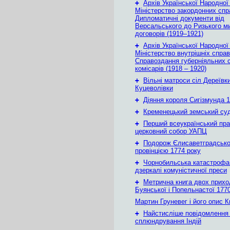
+
Архів Української Народної
Міністерство закордонних спр
Дипломатичні документи від
Версальського до Ризького м
договорів (1919–1921)
+
Архів Української Народної
Міністерство внутрішніх справ
Справоздання губерніяльних с
комісарів (1918 – 1920)
+
Вільні матроси сіл Дереївки
Куцеволівки
+
Діяння короля Сигізмунда 1
+
Кременецький земський су
+
Перший всеукраїнський пр
церковний собор УАПЦ
+
Подорож Єлисаветградськ
провінцією 1774 року
+
Чорнобильська катастрофа
дзеркалі комуністичної преси
+
Метрична книга двох приход
Буянської і Попельнастої 1770
Мартин Груневег і його опис 
+
Найстисліше повідомлення
сплюндрування Індій