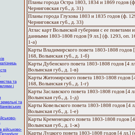
Планы города Остра 1803, 1834 и 1869 годов (ф.
Черниговская губ., д. 31)
Планы города Глухова 1803 и 1835 годов (ф. 129
Черниговская губ., д. 33)
Атлас карт Волынской губернии с ее поветами 
данными 1803-1808 годов [9 лл.] (ф. 1293, оп. 1
1-а)
Карты Владимирского повета 1803-1808 годов [4 
168, Волынская губ., д. 1-б)
хів
залізниць
Карты Дубенского повета 1803-1808 годов [4 лл.]
Волынская губ., д. 1-в)
мств
і
Карты Житомирского повета 1803-1808 годов [4 л
омства та
168, Волынская губ., д. 1-г)
млями і
Карты Заславского повета 1803-1808 годов [4 лл.
Волынская губ., д. 1-д)
в
 земельні та
Карты Ковельского повета 1803-1808 годов [4 лл.
 банківських
Волынская губ., д. 1-е)
ійськово-
Карты Кременецкого повета 1803-1808 годов [4 л
а
Волынская губ., д. 1-ж)
в військово-
Карты Луцкого повета 1803-1808 годов [4 лл.] (ф
-Петербург