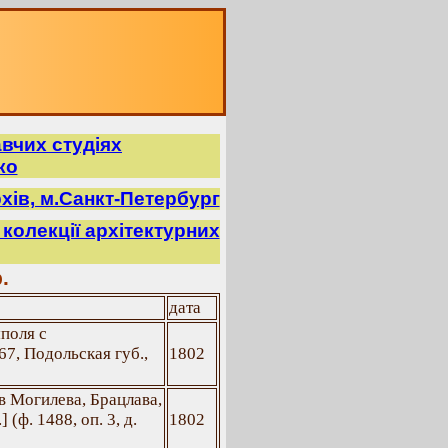
авчих студіях
ко
хів, м.Санкт-Петербург
колекції архітектурних
.
дата
поля с
7, Подольская губ.,
1802
в Могилева, Брацлава,
(ф. 1488, оп. 3, д.
1802