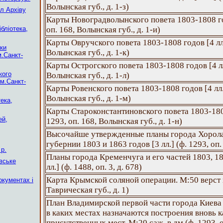
Волынская губ., д. 1-з)
л Архіву
Карты Новоградволынского повета 1803-1808 год
ібліотека,
оп. 168, Волынская губ., д. 1-и)
Карты Овручского повета 1803-1808 годов [4 лл.]
еки
Волынская губ., д. 1-к)
м.Санкт-
Карты Острогского повета 1803-1808 годов [4 лл.
кого
Волынская губ., д. 1-л)
 м.Санкт-
Карты Ровенского повета 1803-1808 годов [4 лл.]
Волынская губ., д. 1-м)
ека,
Карты Староконстантиновского повета 1803-1808
ей,
1293, оп. 168, Волынская губ., д. 1-н)
Высочайше утвержденные планы города Хорол
губернии 1803 и 1863 годов [3 лл.] (ф. 1293, оп. 
р.
Планы города Кременчуга и его частей 1803, 18
вське
лл.] (ф. 1488, оп. 3, д. 678)
Карта Крымской соляной операции. М:50 верст в 
окументах і
Таврическая губ., д. 1)
План Владимирской первой части города Киева 
в каких местах назначаются построения вновь 
присутственных мест. М:20 саж. в дм (ф. 1293, о