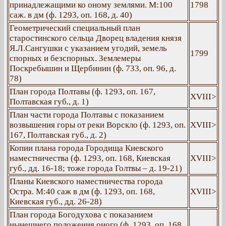
принадлежащими ко оному землями. М:100
1798
саж. в дм (ф. 1293, оп. 168, д. 40)
Геометрический специальный план
старостинского сельца Дворец владения князя
Я.Л.Сангушки с указанием угодий, земель
1799
спорных и безспорных. Землемеры
Поскребышин и Щербинин (ф. 733, оп. 96, д.
78)
План города Полтавы (ф. 1293, оп. 167,
ХVIII>
Полтавская губ., д. 1)
План части города Полтавы с показанием
возвышения горы от реки Ворскло (ф. 1293, оп.
ХVIII>
167, Полтавская губ., д. 2)
Копии плана города Городища Киевского
наместничества (ф. 1293, оп. 168, Киевская
ХVIII>
губ., дд. 16-18; тоже города Голтвы – д. 19-21)
Планы Киевского наместничества города
Остра. М:40 саж в дм (ф. 1293, оп. 168,
ХVIII>
Киевская губ., дд. 26-28)
План города Богодухова с показанием
нынешнего положения оного (ф. 1293, оп. 168,