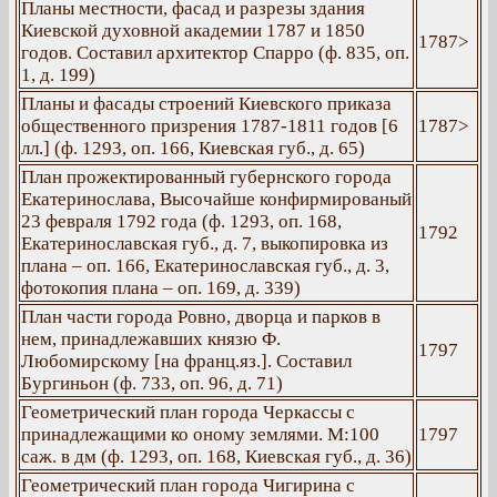
Планы местности, фасад и разрезы здания
Киевской духовной академии 1787 и 1850
1787>
годов. Составил архитектор Спарро (ф. 835, оп.
1, д. 199)
Планы и фасады строений Киевского приказа
общественного призрения 1787-1811 годов [6
1787>
лл.] (ф. 1293, оп. 166, Киевская губ., д. 65)
План прожектированный губернского города
Екатеринослава, Высочайше конфирмированый
23 февраля 1792 года (ф. 1293, оп. 168,
1792
Екатеринославская губ., д. 7, выкопировка из
плана – оп. 166, Екатеринославская губ., д. 3,
фотокопия плана – оп. 169, д. 339)
План части города Ровно, дворца и парков в
нем, принадлежавших князю Ф.
1797
Любомирскому [на франц.яз.]. Составил
Бургиньон (ф. 733, оп. 96, д. 71)
Геометрический план города Черкассы с
принадлежащими ко оному землями. М:100
1797
саж. в дм (ф. 1293, оп. 168, Киевская губ., д. 36)
Геометрический план города Чигирина с