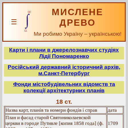
МИСЛЕНЕ
ДРЕВО
☰
Ми робимо Україну – українською!
Карти і плани в джерелознавчих студіях
Лідії Пономаренко
Російський державний історичний архів,
м.Санкт-Петербург
Фонди містобудівельних відомств та
колекції архітектурних планів
18 ст.
Назва карт, планів та номери фондів і справ
дата
План и фасад старой Святониколаевской
церкви в городе Путивле [копия 1858 года] (ф.
1709