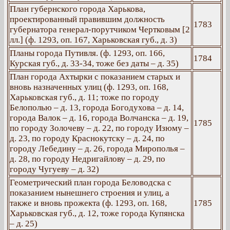
План губернского города Харькова,
проектированный правившим должность
1783
губернатора генерал-порутчиком Чертковым [2
лл.] (ф. 1293, оп. 167, Харьковская губ., д. 3)
Планы города Путивля. (ф. 1293, оп. 166,
1784
Курская губ., д. 33-34, тоже без даты – д. 35)
План города Ахтырки с показанием старых и
вновь назначенных улиц (ф. 1293, оп. 168,
Харьковская губ., д. 11; тоже по городу
Белополью – д. 13, города Богодухова – д. 14,
города Валок – д. 16, города Волчанска – д. 19,
1785
по городу Золочеву – д. 22, по городу Изюму –
д. 23, по городу Краснокутску – д. 24, по
городу Лебедину – д. 26, города Мирополья –
д. 28, по городу Недригайлову – д. 29, по
городу Чугуеву – д. 32)
Геометрический план города Беловодска с
показанием нынешнего строения и улиц, а
также и вновь прожекта (ф. 1293, оп. 168,
1785
Харьковская губ., д. 12, тоже города Купянска
– д. 25)