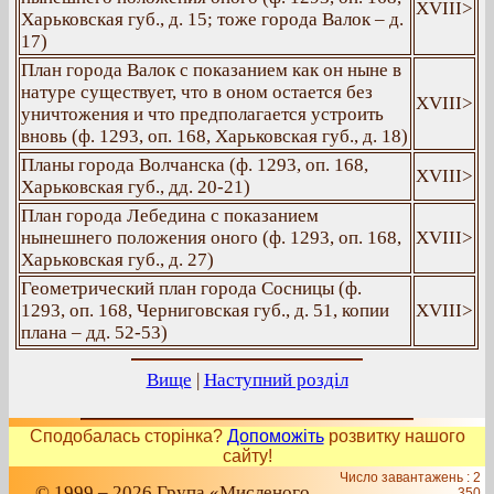
XVIII>
Харьковская губ., д. 15; тоже города Валок – д.
17)
План города Валок с показанием как он ныне в
натуре существует, что в оном остается без
XVIII>
уничтожения и что предполагается устроить
вновь (ф. 1293, оп. 168, Харьковская губ., д. 18)
Планы города Волчанска (ф. 1293, оп. 168,
XVIII>
Харьковская губ., дд. 20-21)
План города Лебедина с показанием
нынешнего положения оного (ф. 1293, оп. 168,
XVIII>
Харьковская губ., д. 27)
Геометрический план города Сосницы (ф.
1293, оп. 168, Черниговская губ., д. 51, копии
ХVIII>
плана – дд. 52-53)
Вище
|
Наступний розділ
Сподобалась сторінка?
Допоможіть
розвитку нашого
сайту!
Число завантажень : 2
© 1999 – 2026 Група «Мисленого
350