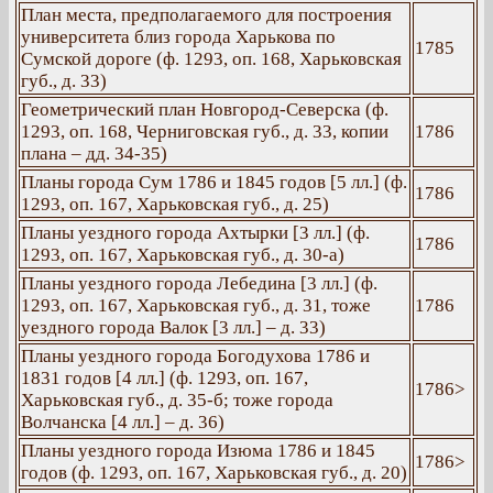
План места, предполагаемого для построения
университета близ города Харькова по
1785
Сумской дороге (ф. 1293, оп. 168, Харьковская
губ., д. 33)
Геометрический план Новгород-Северска (ф.
1293, оп. 168, Черниговская губ., д. 33, копии
1786
плана – дд. 34-35)
Планы города Сум 1786 и 1845 годов [5 лл.] (ф.
1786
1293, оп. 167, Харьковская губ., д. 25)
Планы уездного города Ахтырки [3 лл.] (ф.
1786
1293, оп. 167, Харьковская губ., д. 30-а)
Планы уездного города Лебедина [3 лл.] (ф.
1293, оп. 167, Харьковская губ., д. 31, тоже
1786
уездного города Валок [3 лл.] – д. 33)
Планы уездного города Богодухова 1786 и
1831 годов [4 лл.] (ф. 1293, оп. 167,
1786>
Харьковская губ., д. 35-б; тоже города
Волчанска [4 лл.] – д. 36)
Планы уездного города Изюма 1786 и 1845
1786>
годов (ф. 1293, оп. 167, Харьковская губ., д. 20)