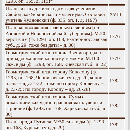
1293, оп. 165, д. 115)*
Планы и фасад жилого дома для учеников
Слободско-Украинского коллегиума. Составил
ХVІІІ
учитель Чудновский (ф. 835, оп. 1, д. 1197)
План расположения казенным селениям [по
Азовской и Новороссийской губерниям]. М:20
1776
верст в дм (ф. 1293, оп. 168, Екатеринославская
губ., д. 29, тоже без даты – д. 30)
Геометрический план города Звенигородки с
принадлежащими ко оному землями. М:100
1779
саж. в дм (ф. 1293, оп. 168, Киевская губ., д. 22)
Геометрический план городу Конотопу (ф.
1293, оп. 168, Черниговская губ., д. 20, копии
1782
плана – дд. 21-22; тоже по городу Кролевцу –
д. 23-25; по городу Коропу – дд. 26-28)
Геометрический план города Сумы с
показанием как удобно расположить улицы и
1782
строение (ф. 1293, оп. 168, Харьковская губ., д.
30)
План города Путивля. М:50 саж. в дм (ф. 1293,
1782
оп. 168, Курская губ., д. 29)