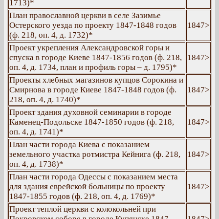
1713)*
План православной церкви в селе Зазимье
Остерского уезда по проекту 1847-1848 годов
1847>
(ф. 218, оп. 4, д. 1732)*
Проект укрепления Александровской горы и
спуска в городе Киеве 1847-1856 годов (ф. 218,
1847>
оп. 4, д. 1734, план и профиль горы – д. 1795)*
Проекты хлебных магазинов купцов Сорокина и
Смирнова в городе Киеве 1847-1848 годов (ф.
1847>
218, оп. 4, д. 1740)*
Проект здания духовной семинарии в городе
Каменец-Подольске 1847-1850 годов (ф. 218,
1847>
оп. 4, д. 1741)*
План части города Киева с показанием
земельного участка ротмистра Кейнига (ф. 218,
1847>
оп. 4, д. 1738)*
План части города Одессы с показанием места
для здания еврейской больницы по проекту
1847>
1847-1855 годов (ф. 218, оп. 4, д. 1769)*
Проект теплой церкви с колокольней при
Покровском соборе в городе Купянске 1847-
1847>