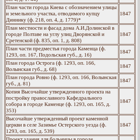
План части города Киева с обозначением улицы
и земельного участка, отводимого купцу
1847
Диннику (ф. 218, оп. 4, д. 1779)*
План местности и фасад дома А.И.Долинской в
городе Полтаве на углу улиц Дворянской и
1847
Сретенской (ф. 835, оп. 1, д. 808)
План части предместья города Каменца (ф.
1847
1293, оп. 167, Подольская губ., д. 16)
План города Острога (ф. 1293, оп. 166,
1847
Волынская губ., д. 68)
План города Ровно (ф. 1293, оп. 166, Волынская
1847
губ., д. 81)
Копия Высочайше утвержденного проекта на
постройку православного Кафедрального
1847
собора в городе Каменце (ф. 1293, оп. 165, д.
353)
Высочайше утвержденный проект каменной
церкви в селе Зазимье Остерского уезда (ф.
1847
1293, оп. 165, д. 539)
Проект здания для больницы в городе