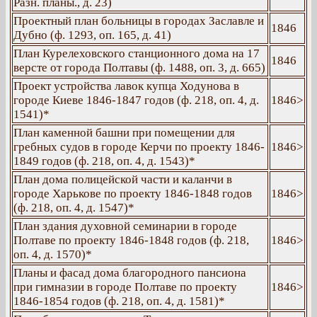
Разн. планы., д. 23)
Проектный план больницы в городах Заславле и
1846
Дубно (ф. 1293, оп. 165, д. 41)
План Курелеховского станционного дома на 17
1846
версте от города Полтавы (ф. 1488, оп. 3, д. 665)
Проект устройства лавок купца Ходунова в
городе Киеве 1846-1847 годов (ф. 218, оп. 4, д.
1846>
1541)*
План каменной башни при помещении для
гребных судов в городе Керчи по проекту 1846-
1846>
1849 годов (ф. 218, оп. 4, д. 1543)*
План дома полицейской части и каланчи в
городе Харькове по проекту 1846-1848 годов
1846>
(ф. 218, оп. 4, д. 1547)*
План здания духовной семинарии в городе
Полтаве по проекту 1846-1848 годов (ф. 218,
1846>
оп. 4, д. 1570)*
Планы и фасад дома благородного пансиона
при гимназии в городе Полтаве по проекту
1846>
1846-1854 годов (ф. 218, оп. 4, д. 1581)*