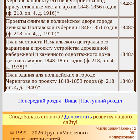
Херсоне к проекту его переустройства под
1848>
присутственные места и архив 1848-1856 годов
(ф. 218, оп. 4, д. 1916)*
Проекты флигеля в полицейском дворе города
Зенькова Полтавской губернии 1848-1851 годов
1848>
(ф. 218, оп. 4, д. 1920)*
План местности Измаильского центрального
карантина к проекту устройства деревянной
набережной и каменного одноэтажного дома
1848>
для пассажиров 1848-1855 годов (ф. 218, оп. 4,
д. 1938)*
План здания для полицейских в городе
Чернигове по проекту 1848-1853 годов (ф. 218,
1848>
оп. 4, д. 1940)*
Попередній розділ
|
Вище
|
Наступний розділ
Сподобалась сторінка?
Допоможіть
розвитку нашого
сайту!
Число завантажень : 2
© 1999 – 2026 Група «Мисленого
081
Модифіковано :
древа», автори статей