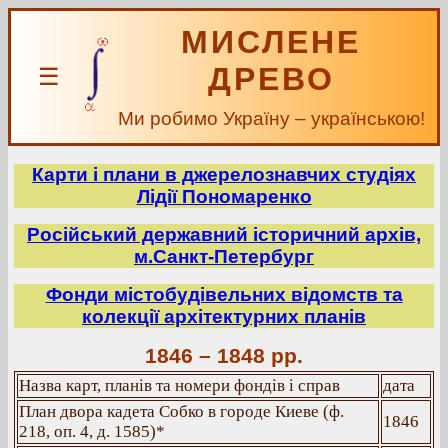
МИСЛЕНЕ
ДРЕВО
☰
Ми робимо Україну – українською!
Карти і плани в джерелознавчих студіях
Лідії Пономаренко
Російський державний історичний архів,
м.Санкт-Петербург
Фонди містобудівельних відомств та
колекції архітектурних планів
1846 – 1848 рр.
Назва карт, планів та номери фондів і справ
дата
План двора кадета Собко в городе Киеве (ф.
1846
218, оп. 4, д. 1585)*