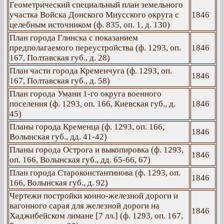
Геометрический специальный план земельного
участка Войска Донского Миусского округа с
1846
целебным источником (ф. 835, оп. 1, д. 130)
План города Глинска с показанием
предполагаемого переустройства (ф. 1293, оп.
1846
167, Полтавская губ., д. 28)
План части города Кременчуга (ф. 1293, оп.
1846
167, Полтавская губ., д. 58)
План города Умани 1-го округа военного
поселения (ф. 1293, оп. 166, Киевская губ., д.
1846
45)
Планы города Кременца (ф. 1293, оп. 166,
1846
Волынская губ., дд. 41-42)
Планы города Острога и выкопировка (ф. 1293,
1846
оп. 166, Волынская губ., дд. 65-66, 67)
План города Староконстантинова (ф. 1293, оп.
1846
166, Волынская губ., д. 92)
Чертежи постройки конно-железной дороги и
вагонного сарая для железной дороги на
1846
Хаджибейском лимане [7 лл.] (ф. 1293, оп. 167,