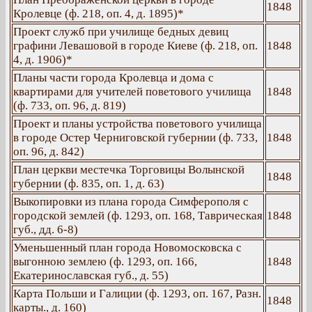
1848
Кролевце (ф. 218, оп. 4, д. 1895)*
Проект служб при училище бедных девиц
графини Левашовой в городе Киеве (ф. 218, оп.
1848
4, д. 1906)*
Планы части города Кролевца и дома с
квартирами для учителей поветового училища
1848
(ф. 733, оп. 96, д. 819)
Проект и планы устройства поветового училища
в городе Остер Черниговской губернии (ф. 733,
1848
оп. 96, д. 842)
План церкви местечка Торговицы Волынской
1848
губернии (ф. 835, оп. 1, д. 63)
Выкопировки из плана города Симферополя с
городской землей (ф. 1293, оп. 168, Таврическая
1848
губ., дд. 6-8)
Уменьшенный план города Новомосковска с
выгонною землею (ф. 1293, оп. 166,
1848
Екатеринославская губ., д. 55)
Карта Польши и Галиции (ф. 1293, оп. 167, Разн.
1848
карты., д. 160)