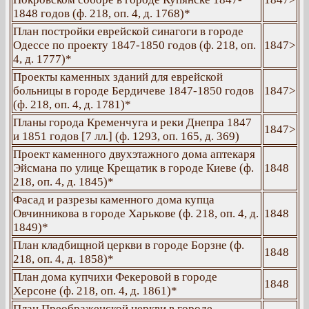
1848 годов (ф. 218, оп. 4, д. 1768)*
План постройки еврейской синагоги в городе
Одессе по проекту 1847-1850 годов (ф. 218, оп.
1847>
4, д. 1777)*
Проекты каменных зданий для еврейской
больницы в городе Бердичеве 1847-1850 годов
1847>
(ф. 218, оп. 4, д. 1781)*
Планы города Кременчуга и реки Днепра 1847
1847>
и 1851 годов [7 лл.] (ф. 1293, оп. 165, д. 369)
Проект каменного двухэтажного дома аптекаря
Эйсмана по улице Крещатик в городе Киеве (ф.
1848
218, оп. 4, д. 1845)*
Фасад и разрезы каменного дома купца
Овчинникова в городе Харькове (ф. 218, оп. 4, д.
1848
1849)*
План кладбищной церкви в городе Борзне (ф.
1848
218, оп. 4, д. 1858)*
План дома купчихи Фекеровой в городе
1848
Херсоне (ф. 218, оп. 4, д. 1861)*
План Преображенской церкви в городе