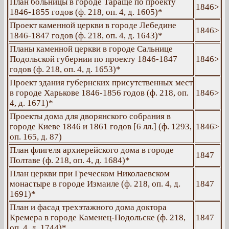
План больницы в городе Тараще по проекту
1846>
1846-1855 годов (ф. 218, оп. 4, д. 1605)*
Проект каменной церкви в городе Лебедине
1846>
1846-1847 годов (ф. 218, оп. 4, д. 1643)*
Планы каменной церкви в городе Сальнице
Подольской губернии по проекту 1846-1847
1846>
годов (ф. 218, оп. 4, д. 1653)*
Проект здания губернских присутственных мест
в городе Харькове 1846-1856 годов (ф. 218, оп.
1846>
4, д. 1671)*
Проекты дома для дворянского собрания в
городе Киеве 1846 и 1861 годов [6 лл.] (ф. 1293,
1846>
оп. 165, д. 87)
План флигеля архиерейского дома в городе
1847
Полтаве (ф. 218, оп. 4, д. 1684)*
План церкви при Греческом Николаевском
монастыре в городе Измаиле (ф. 218, оп. 4, д.
1847
1691)*
План и фасад трехэтажного дома доктора
Кремера в городе Каменец-Подольске (ф. 218,
1847
оп. 4, д. 1744)*