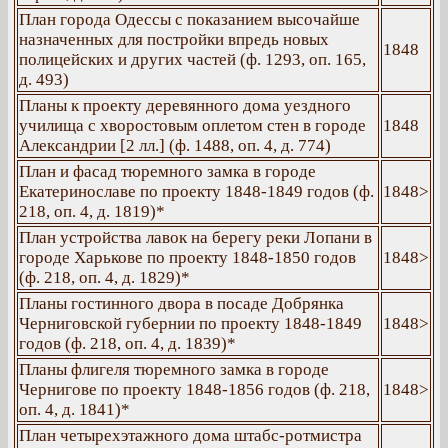
План города Одессы с показанием высочайше
назначенных для постройки впредь новых
1848
полицейских и других частей (ф. 1293, оп. 165,
д. 493)
Планы к проекту деревянного дома уездного
училища с хворостовым оплетом стен в городе
1848
Александрии [2 лл.] (ф. 1488, оп. 4, д. 774)
План и фасад тюремного замка в городе
Екатеринославе по проекту 1848-1849 годов (ф.
1848>
218, оп. 4, д. 1819)*
План устройства лавок на берегу реки Лопани в
городе Харькове по проекту 1848-1850 годов
1848>
(ф. 218, оп. 4, д. 1829)*
Планы гостинного двора в посаде Добрянка
Черниговской губернии по проекту 1848-1849
1848>
годов (ф. 218, оп. 4, д. 1839)*
Планы флигеля тюремного замка в городе
Чернигове по проекту 1848-1856 годов (ф. 218,
1848>
оп. 4, д. 1841)*
План четырехэтажного дома штабс-ротмистра