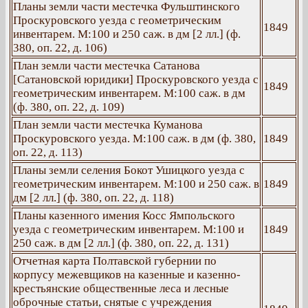
Планы земли части местечка Фульштинского
Проскуровского уезда с геометрическим
1849
инвентарем. М:100 и 250 саж. в дм [2 лл.] (ф.
380, оп. 22, д. 106)
План земли части местечка Сатанова
[Сатановской юридики] Проскуровского уезда с
1849
геометрическим инвентарем. М:100 саж. в дм
(ф. 380, оп. 22, д. 109)
План земли части местечка Куманова
Проскуровского уезда. М:100 саж. в дм (ф. 380,
1849
оп. 22, д. 113)
Планы земли селения Бокот Ушицкого уезда с
геометрическим инвентарем. М:100 и 250 саж. в
1849
дм [2 лл.] (ф. 380, оп. 22, д. 118)
Планы казенного имения Косс Ямпольского
уезда с геометрическим инвентарем. М:100 и
1849
250 саж. в дм [2 лл.] (ф. 380, оп. 22, д. 131)
Отчетная карта Полтавской губернии по
корпусу межевщиков на казенные и казенно-
крестьянские общественные леса и лесные
оброчные статьи, снятые с учреждения