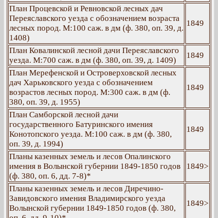
План Процевской и Ревновской лесных дач
Переяславского уезда с обозначением возраста
1849
лесных пород. М:100 саж. в дм (ф. 380, оп. 39, д.
1408)
План Ковалинской лесной дачи Переяславского
1849
уезда. М:700 саж. в дм (ф. 380, оп. 39, д. 1409)
План Мерефенской и Островерховской лесных
дач Харьковского уезда с обозначением
1849
возрастов лесных пород. М:300 саж. в дм (ф.
380, оп. 39, д. 1955)
План Самборской лесной дачи
государственного Батуринского имения
1849
Конотопского уезда. М:100 саж. в дм (ф. 380,
оп. 39, д. 1994)
Планы казенных земель и лесов Опалинского
имения в Волынской губернии 1849-1850 годов
1849>
(ф. 380, оп. 6, дд. 7-8)*
Планы казенных земель и лесов Диречино-
Завидовского имения Владимирского уезда
1849>
Волынской губернии 1849-1850 годов (ф. 380,
оп. 6, дд. 9-10)*