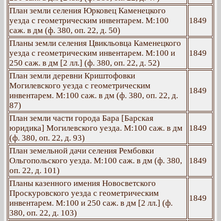
План земли селения Юрковец Каменецкого
уезда с геометрическим инвентарем. М:100
1849
саж. в дм (ф. 380, оп. 22, д. 50)
Планы земли селения Цвикльовца Каменецкого
уезда с геометрическим инвентарем. М:100 и
1849
250 саж. в дм [2 лл.] (ф. 380, оп. 22, д. 52)
План земли деревни Криштофовки
Могилевского уезда с геометрическим
1849
инвентарем. М:100 саж. в дм (ф. 380, оп. 22, д.
87)
План земли части города Бара [Барская
юридика] Могилевского уезда. М:100 саж. в дм
1849
(ф. 380, оп. 22, д. 93)
План земельной дачи селения Рембовки
Ольгопольского уезда. М:100 саж. в дм (ф. 380,
1849
оп. 22, д. 101)
Планы казенного имения Новосветского
Проскуровского уезда с геометрическим
1849
инвентарем. М:100 и 250 саж. в дм [2 лл.] (ф.
380, оп. 22, д. 103)