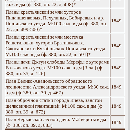
саж. в дм (ф. 380, оп. 22, д. 498)*
Планы крестьянской земли хуторов
Пиданшенковых, Пехулиных, Бобиревых и др.
1849
Полтавского уезда. М:100 саж. в дм (ф. 380, оп.
22, дд. 499-500)*
Планы крестьянской земли местечка
Решетиловки, хуторов Братишковых,
1849
Слюсарских и Кукобовских Полтавского уезда.
М:100 саж. в дм (ф. 380, оп. 22, д. 501)*
Планы дачи Джгун слободы Мерефы с хуторами
Валковского уезда. М:100 саж. в дм [3 лл.] (ф.
1849
380, оп. 35, д. 126)
План Велико-Анадольского образцового
лесничества Александровского уезда. М:30 саж.
1849
в дм (ф. 380, оп. 39, д. 467)
План оброчной статьи города Киева, занятой
шелковичной плантацией. М:100 саж. в дм (ф.
1849
380, оп. 39, д. 672)
План Черкасской лесной дачи. М:2 версты в дм
1849
(ф. 380, оп. 39, д. 683)