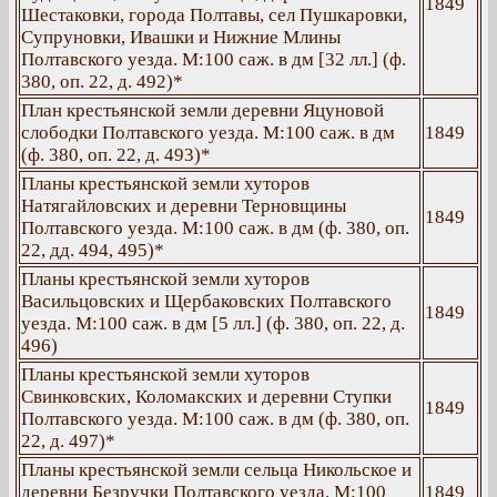
1849
Шестаковки, города Полтавы, сел Пушкаровки,
Супруновки, Ивашки и Нижние Млины
Полтавского уезда. М:100 саж. в дм [32 лл.] (ф.
380, оп. 22, д. 492)*
План крестьянской земли деревни Яцуновой
слободки Полтавского уезда. М:100 саж. в дм
1849
(ф. 380, оп. 22, д. 493)*
Планы крестьянской земли хуторов
Натягайловских и деревни Терновщины
1849
Полтавского уезда. М:100 саж. в дм (ф. 380, оп.
22, дд. 494, 495)*
Планы крестьянской земли хуторов
Васильцовских и Щербаковских Полтавского
1849
уезда. М:100 саж. в дм [5 лл.] (ф. 380, оп. 22, д.
496)
Планы крестьянской земли хуторов
Свинковских, Коломакских и деревни Ступки
1849
Полтавского уезда. М:100 саж. в дм (ф. 380, оп.
22, д. 497)*
Планы крестьянской земли сельца Никольское и
деревни Безручки Полтавского уезда. М:100
1849