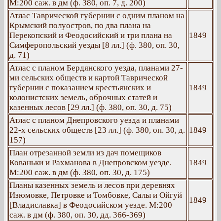
М:200 саж. в дм (ф. 380, оп. 7, д. 200)
Атлас Таврической губернии с одним планом на
Крымский полуостров, по два плана на
Перекопский и Феодосийский и три плана на
1849
Симферопольский уезды [8 лл.] (ф. 380, оп. 30,
д. 71)
Атлас с планом Бердянского уезда, планами 27-
ми сельских обществ и картой Таврической
губернии с показанием крестьянских и
1849
колонистских земель, оброчных статей и
казенных лесов [29 лл.] (ф. 380, оп. 30, д. 75)
Атлас с планом Днепровского уезда и планами
22-х сельских обществ [23 лл.] (ф. 380, оп. 30, д.
1849
157)
План отрезанной земли из дач помещиков
Кованьки и Рахманова в Днепровском уезде.
1849
М:200 саж. в дм (ф. 380, оп. 30, д. 175)
Планы казенных земель и лесов при деревнях
Изюмовке, Петровке и Томбовке, Салы и Ойгуй
1849
[Владиславка] в Феодосийском уезде. М:200
саж. в дм (ф. 380, оп. 30, дд. 366-369)