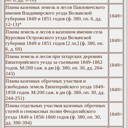
Планы казенных земель и лесов Павловичского
имения Владимирского уезда Волынской
1849>
губернии 1849 и 1851 годов (ф. 380, оп. 6, дд.
12-13)*
Планы земель и лесов в казенном имении села
Курозван Острожского уезда Волынской
1849>
губернии 1849 и 1851 годов [2 лл.] (ф. 380, оп.
6, д. 69)
Планы земель и лесов при татарских деревнях
Евпаторийского уезда за съемками 1849-1862
1849>
годов. М:200 саж. в дм (ф. 380, оп. 30, дд. 204-
243)
Планы казенных оброчных участков и
свободных земель Евпаторийского уезда 1849-
1849>
1858 годов. М:200 саж. в дм (ф. 380, оп. 30, дд.
244-251)
Планы отдельных участков казенных оброчных
статей и сенокосных полян Феодосийского
1849>
уезда 1849 и 1858-1860 годов (ф. 380, оп. 30,
дд. 390-394)