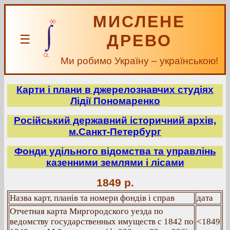
МИСЛЕНЕ
ДРЕВО
☰
Ми робимо Україну – українською!
Карти і плани в джерелознавчих студіях
Лідії Пономаренко
Російський державний історичний архів,
м.Санкт-Петербург
Фонди удільного відомства та управлінь
казенними землями і лісами
1849 р.
Назва карт, планів та номери фондів і справ
дата
Отчетная карта Миргородского уезда по
ведомству государственных имуществ с 1842 по
<1849