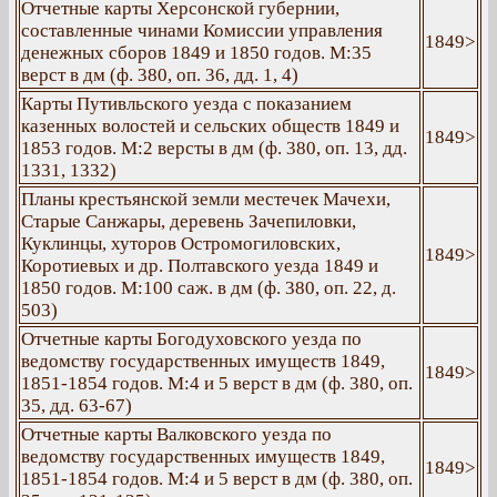
Отчетные карты Херсонской губернии,
составленные чинами Комиссии управления
1849>
денежных сборов 1849 и 1850 годов. М:35
верст в дм (ф. 380, оп. 36, дд. 1, 4)
Карты Путивльского уезда с показанием
казенных волостей и сельских обществ 1849 и
1849>
1853 годов. М:2 версты в дм (ф. 380, оп. 13, дд.
1331, 1332)
Планы крестьянской земли местечек Мачехи,
Старые Санжары, деревень Зачепиловки,
Куклинцы, хуторов Остромогиловских,
1849>
Коротиевых и др. Полтавского уезда 1849 и
1850 годов. М:100 саж. в дм (ф. 380, оп. 22, д.
503)
Отчетные карты Богодуховского уезда по
ведомству государственных имуществ 1849,
1849>
1851-1854 годов. М:4 и 5 верст в дм (ф. 380, оп.
35, дд. 63-67)
Отчетные карты Валковского уезда по
ведомству государственных имуществ 1849,
1849>
1851-1854 годов. М:4 и 5 верст в дм (ф. 380, оп.