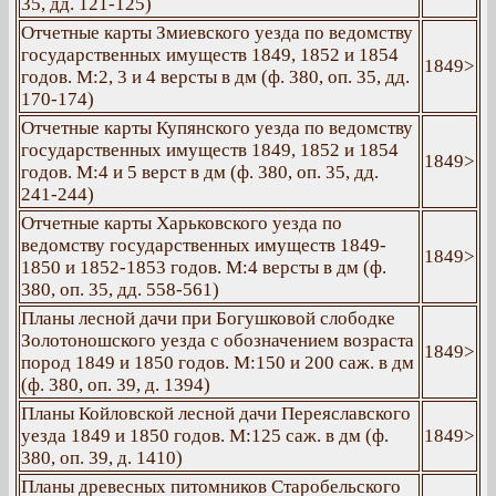
35, дд. 121-125)
Отчетные карты Змиевского уезда по ведомству
государственных имуществ 1849, 1852 и 1854
1849>
годов. М:2, 3 и 4 версты в дм (ф. 380, оп. 35, дд.
170-174)
Отчетные карты Купянского уезда по ведомству
государственных имуществ 1849, 1852 и 1854
1849>
годов. М:4 и 5 верст в дм (ф. 380, оп. 35, дд.
241-244)
Отчетные карты Харьковского уезда по
ведомству государственных имуществ 1849-
1849>
1850 и 1852-1853 годов. М:4 версты в дм (ф.
380, оп. 35, дд. 558-561)
Планы лесной дачи при Богушковой слободке
Золотоношского уезда с обозначением возраста
1849>
пород 1849 и 1850 годов. М:150 и 200 саж. в дм
(ф. 380, оп. 39, д. 1394)
Планы Койловской лесной дачи Переяславского
уезда 1849 и 1850 годов. М:125 саж. в дм (ф.
1849>
380, оп. 39, д. 1410)
Планы древесных питомников Старобельского