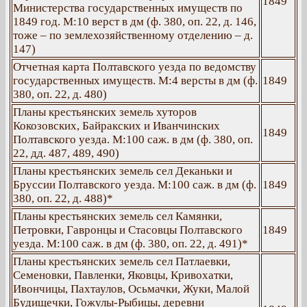
1849
Министерства государственных имуществ по
1849 год. М:10 верст в дм (ф. 380, оп. 22, д. 146,
тоже – по землехозяйственному отделению – д.
147)
Отчетная карта Полтавского уезда по ведомству
государственных имуществ. М:4 версты в дм (ф.
1849
380, оп. 22, д. 480)
Планы крестьянских земель хуторов
Кокозовских, Байракских и Иванчинских
1849
Полтавского уезда. М:100 саж. в дм (ф. 380, оп.
22, дд. 487, 489, 490)
Планы крестьянских земель сел Деканьки и
Бруссии Полтавского уезда. М:100 саж. в дм (ф.
1849
380, оп. 22, д. 488)*
Планы крестьянских земель сел Камянки,
Петровки, Гавронцы и Стасовцы Полтавского
1849
уезда. М:100 саж. в дм (ф. 380, оп. 22, д. 491)*
Планы крестьянских земель сел Патлаевки,
Семеновки, Павленки, Яковцы, Кривохатки,
Ивончицы, Пахтаулов, Осьмачки, Жуки, Малой
Будищечки, Гожулы-Рыбицы, деревни