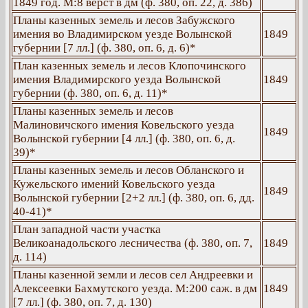
1849 год. М:8 верст в дм (ф. 380, оп. 22, д. 386)
Планы казенных земель и лесов Забужского
имения во Владимирском уезде Волынской
1849
губернии [7 лл.] (ф. 380, оп. 6, д. 6)*
План казенных земель и лесов Клопочинского
имения Владимирского уезда Волынской
1849
губернии (ф. 380, оп. 6, д. 11)*
Планы казенных земель и лесов
Малиновичского имения Ковельского уезда
1849
Волынской губернии [4 лл.] (ф. 380, оп. 6, д.
39)*
Планы казенных земель и лесов Обланского и
Кужельского имений Ковельского уезда
1849
Волынской губернии [2+2 лл.] (ф. 380, оп. 6, дд.
40-41)*
План западной части участка
Великоанадольского лесничества (ф. 380, оп. 7,
1849
д. 114)
Планы казенной земли и лесов сел Андреевки и
Алексеевки Бахмутского уезда. М:200 саж. в дм
1849
[7 лл.] (ф. 380, оп. 7, д. 130)