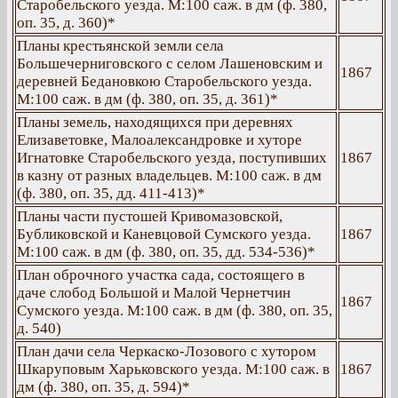
Старобельского уезда. М:100 саж. в дм (ф. 380,
оп. 35, д. 360)*
Планы крестьянской земли села
Большечерниговского с селом Лашеновским и
1867
деревней Бедановкою Старобельского уезда.
М:100 саж. в дм (ф. 380, оп. 35, д. 361)*
Планы земель, находящихся при деревнях
Елизаветовке, Малоалександровке и хуторе
Игнатовке Старобельского уезда, поступивших
1867
в казну от разных владельцев. М:100 саж. в дм
(ф. 380, оп. 35, дд. 411-413)*
Планы части пустошей Кривомазовской,
Бубликовской и Каневцовой Сумского уезда.
1867
М:100 саж. в дм (ф. 380, оп. 35, дд. 534-536)*
План оброчного участка сада, состоящего в
даче слобод Большой и Малой Чернетчин
1867
Сумского уезда. М:100 саж. в дм (ф. 380, оп. 35,
д. 540)
План дачи села Черкаско-Лозового с хутором
Шкаруповым Харьковского уезда. М:100 саж. в
1867
дм (ф. 380, оп. 35, д. 594)*