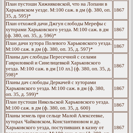
План пустоши Хижняковской, что на Лопани в
Харьковском уезде. М:100 саж. в дм (ф. 380, оп.
1867
35, д. 595)*
План отхожей дачи Джгун слободы Мерефы с
хуторами Харьковского уезда. М:100 саж. в дм
1867
(ф. 380, оп. 35, д. 596)*
План дачи хутора Полевого Харьковского уезда.
1867
М:100 саж. в дм (ф. 380, оп. 35, д. 597)*
Планы дач слободы Пересечной с селами
Гавриловкой и Синелицевкой Харьковского
1867
уезда. М:100 саж. в дм [10 лл.] (ф. 380, оп. 35, д.
598)*
Планы дач слободы Деркачей с хуторами
Харьковского уезда. М:100 саж. в дм (ф. 380,
1867
оп. 35, д. 599)*
План пустоши Никольской Харьковского уезда.
1867
М:100 саж. в дм (ф. 380, оп. 35, д. 600)
Планы земель при сельце Малой Алексеевке,
хуторах Чайковском, Константиновом и др.
Харьковского уезда, поступивших в казну от
1867