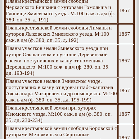
Планы крестьянской земли слободы
Черкасского Бишкиня с хуторами Гомольша и
1867
Глинище Змиевского уезда. М:100 саж. в дм (ф.
380, оп. 35, д. 191)
Планы крестьянской земли слободы Лиманы и
хуторов Лыковских Змиевского уезда. М:100
1867
саж. в дм (ф. 380, оп. 35, д. 192)
Планы участков земли Змиевского уезда при
хуторе Ольшанском и пустоши Деревинской
пасеки, поступивших в казну от помещика
1867
Деревицкого. М:100 саж. в дм (ф. 380, оп. 35,
дд. 193-194)
Планы участков земли в Змиевском уезде,
поступивших в казну от вдовы штабс-капитана
1867
Александра Макаревича и др.помещиков. М:100
саж. в дм (ф. 380, оп. 35, дд. 195-199)
Планы крестьянской земли при хуторах
Изюмского уезда. М:100 саж. в дм (ф. 380, оп.
1867
35, дд. 230-234)
Планы крестьянской земли слободы Боровской с
хуторами Метелкиным и Сиротиным
1867