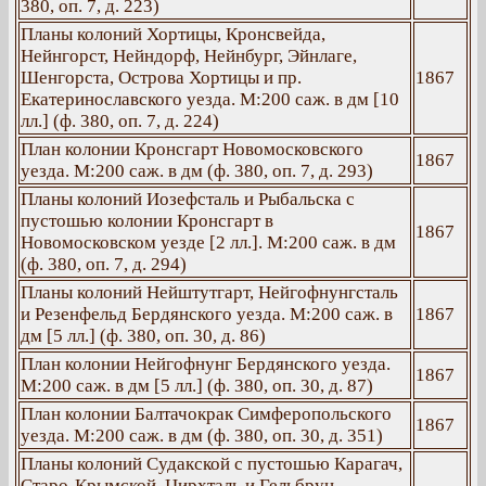
380, оп. 7, д. 223)
Планы колоний Хортицы, Кронсвейда,
Нейнгорст, Нейндорф, Нейнбург, Эйнлаге,
Шенгорста, Острова Хортицы и пр.
1867
Екатеринославского уезда. М:200 саж. в дм [10
лл.] (ф. 380, оп. 7, д. 224)
План колонии Кронсгарт Новомосковского
1867
уезда. М:200 саж. в дм (ф. 380, оп. 7, д. 293)
Планы колоний Иозефсталь и Рыбальска с
пустошью колонии Кронсгарт в
1867
Новомосковском уезде [2 лл.]. М:200 саж. в дм
(ф. 380, оп. 7, д. 294)
Планы колоний Нейштутгарт, Нейгофнунгсталь
и Резенфельд Бердянского уезда. М:200 саж. в
1867
дм [5 лл.] (ф. 380, оп. 30, д. 86)
План колонии Нейгофнунг Бердянского уезда.
1867
М:200 саж. в дм [5 лл.] (ф. 380, оп. 30, д. 87)
План колонии Балтачокрак Симферопольского
1867
уезда. М:200 саж. в дм (ф. 380, оп. 30, д. 351)
Планы колоний Судакской с пустошью Карагач,
Старо-Крымской, Цирхталь и Гельбрун,