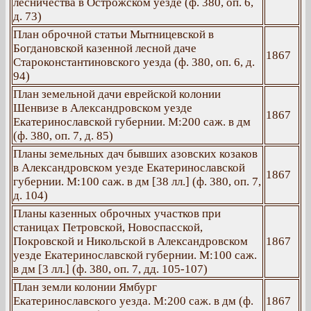
лесничества в Острожском уезде (ф. 380, оп. 6,
д. 73)
План оброчной статьи Мытницевской в
Богдановской казенной лесной даче
1867
Староконстантиновского уезда (ф. 380, оп. 6, д.
94)
План земельной дачи еврейской колонии
Шенвизе в Александровском уезде
1867
Екатеринославской губернии. М:200 саж. в дм
(ф. 380, оп. 7, д. 85)
Планы земельных дач бывших азовских козаков
в Александровском уезде Екатеринославской
1867
губернии. М:100 саж. в дм [38 лл.] (ф. 380, оп. 7,
д. 104)
Планы казенных оброчных участков при
станицах Петровской, Новоспасской,
Покровской и Никольской в Александровском
1867
уезде Екатеринославской губернии. М:100 саж.
в дм [3 лл.] (ф. 380, оп. 7, дд. 105-107)
План земли колонии Ямбург
Екатеринославского уезда. М:200 саж. в дм (ф.
1867