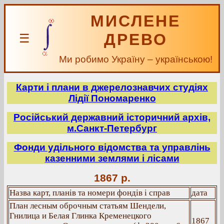
МИСЛЕНЕ
ДРЕВО
☰
Ми робимо Україну – українською!
Карти і плани в джерелознавчих студіях
Лідії Пономаренко
Російський державний історичний архів,
м.Санкт-Петербург
Фонди удільного відомства та управлінь
казенними землями і лісами
1867 р.
Назва карт, планів та номери фондів і справ
дата
План лесным оброчным статьям Шендели,
Гнилица и Белая Глинка Кременецкого
1867