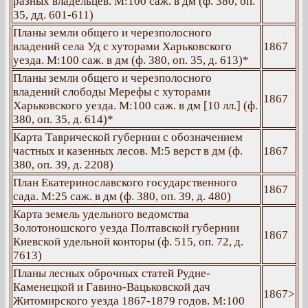
разных владельцев. М:100 саж. в дм (ф. 380, оп.
35, дд. 601-611)
Планы земли общего и черезполосного
владений села Уд с хуторами Харьковского
1867
уезда. М:100 саж. в дм (ф. 380, оп. 35, д. 613)*
Планы земли общего и черезполосного
владений слободы Мерефы с хуторами
1867
Харьковского уезда. М:100 саж. в дм [10 лл.] (ф.
380, оп. 35, д. 614)*
Карта Таврической губернии с обозначением
частных и казенных лесов. М:5 верст в дм (ф.
1867
380, оп. 39, д. 2208)
План Екатеринославского государственного
1867
сада. М:25 саж. в дм (ф. 380, оп. 39, д. 480)
Карта земель удельного ведомства
Золотоношского уезда Полтавской губернии
1867
Киевской удельной конторы (ф. 515, оп. 72, д.
7613)
Планы лесных оброчных статей Рудне-
Каменецкой и Гавино-Вацьковской дач
1867>
Житомирского уезда 1867-1879 годов. М:100