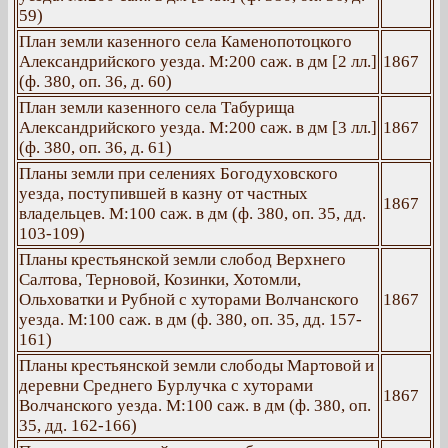
59)
План земли казенного села Каменопотоцкого
Александрийского уезда. М:200 саж. в дм [2 лл.]
1867
(ф. 380, оп. 36, д. 60)
План земли казенного села Табурища
Александрийского уезда. М:200 саж. в дм [3 лл.]
1867
(ф. 380, оп. 36, д. 61)
Планы земли при селениях Богодуховского
уезда, поступившей в казну от частных
1867
владельцев. М:100 саж. в дм (ф. 380, оп. 35, дд.
103-109)
Планы крестьянской земли слобод Верхнего
Салтова, Терновой, Козинки, Хотомли,
Ольховатки и Рубной с хуторами Волчанского
1867
уезда. М:100 саж. в дм (ф. 380, оп. 35, дд. 157-
161)
Планы крестьянской земли слободы Мартовой и
деревни Среднего Бурлучка с хуторами
1867
Волчанского уезда. М:100 саж. в дм (ф. 380, оп.
35, дд. 162-166)