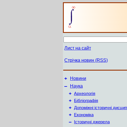
Лист на сайт
Стрічка новин (RSS)
+
Новини
–
Наука
+
Археологія
+
Бібліографія
+
Допоміжні історичні дисцип
+
Економіка
–
Історичні джерела