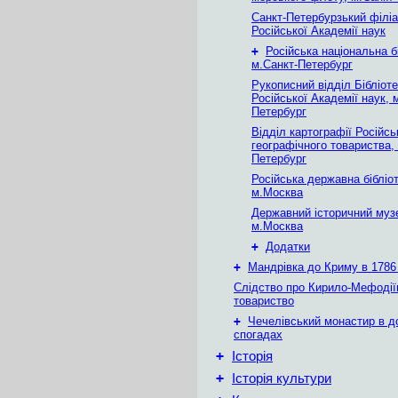
Санкт-Петербурзький філіа
Російської Академії наук
+
Російська національна б
м.Санкт-Петербург
Рукописний відділ Бібліот
Російської Академії наук, 
Петербург
Відділ картографії Російсь
географічного товариства,
Петербург
Російська державна бібліот
м.Москва
Державний історичний муз
м.Москва
+
Додатки
+
Мандрівка до Криму в 1786 
Слідство про Кирило-Мефодії
товариство
+
Чечелівський монастир в д
спогадах
+
Історія
+
Історія культури