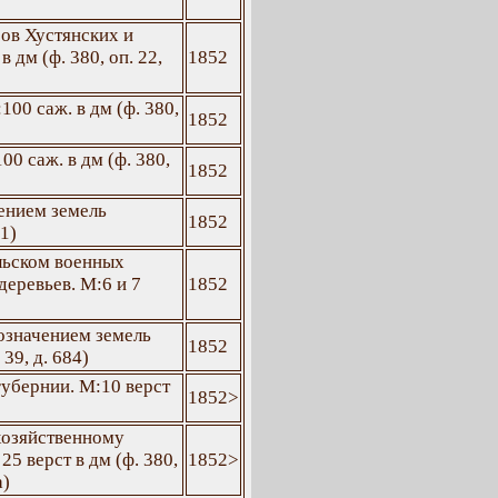
ров Хустянских и
 дм (ф. 380, оп. 22,
1852
00 саж. в дм (ф. 380,
1852
0 саж. в дм (ф. 380,
1852
ением земель
1852
11)
ольском военных
деревьев. М:6 и 7
1852
означением земель
1852
39, д. 684)
убернии. М:10 верст
1852>
хозяйственному
5 верст в дм (ф. 380,
1852>
а)