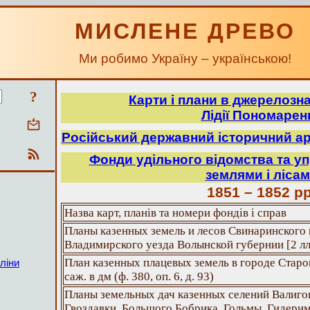
МИСЛЕНЕ ДРЕВО
Ми робимо Україну – українською!
?
Карти і плани в джерелозн
Лідії Пономарен
Російський державний історичний ар
Фонди удільного відомства та у
землями і ліса
1851 – 1852 рр
Назва карт, планів та номери фондів і справ
Планы казенных земель и лесов Свинаринского
Владимирского уезда Волынской губернии [2 лл.] 
План казенных плацевых земель в городе Старо
ліни
саж. в дм (ф. 380, оп. 6, д. 93)
Планы земельных дач казенных селений Валиго
Гвоздавки, Большого Бобрика, Гольмы, Гидерим