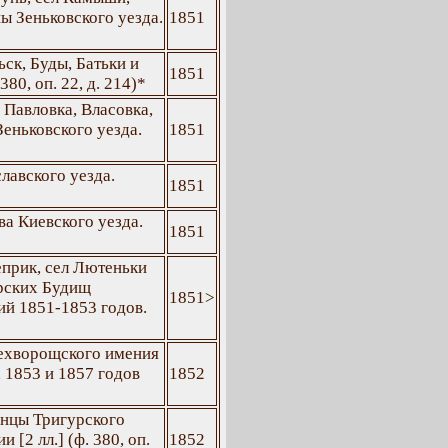
ы Зеньковского уезда.
1851
ьск, Буды, Батьки и
1851
80, оп. 22, д. 214)*
 Павловка, Власовка,
еньковского уезда.
1851
лавского уезда.
1851
а Киевского уезда.
1851
еприк, сел Лютеньки
ырских Будищ
1851>
ий 1851-1853 годов.
Нехворощского имения
 1853 и 1857 годов
1852
инцы Тригурского
[2 лл.] (ф. 380, оп.
1852