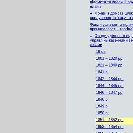
відомств та колекції ар
планів
+
Фонди відомств шля
сполучення, зв’язку та 
Фонди установ та відо
промисловості і торгівл
–
Фонди удільного від
управлінь казенними зе
лісами
18 ст.
1801 – 1820 рр.
1821 – 1840 рр.
1841 р.
1842 – 1844 рр.
1844 – 1845 рр.
1846 – 1847 рр.
1848 р.
1849 р.
1850 р.
1851 – 1852 рр.
1853 – 1854 рр.