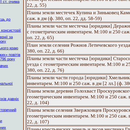
І ст. очима
22, д. 55)
Планы земли местечек Купина и Зиньковец Кам
саж. в дм (ф. 380, оп. 22, дд. 58-59)
сць до
Планы земли части местечка [юридики] Деражн
 консисторії
с геометрическим инвентарем. М:100 и 250 саж. в
рнії за
оп. 22, д. 65)
року
План земли селения Рожнов Летичевского уезда.
ького краю
380, оп. 22, д. 66)
их» повітів
Планы земли части местечка [юридики] Старос
796 року
уезда с геометрическим инвентарем. М:100 и 250 
авчих
380, оп. 22, д. 76)
Планы земли части города [юридики] Хмельник
инвентарем. М:100 и 250 саж. в дм [2 лл.] (ф. 380
нальної
Планы земли деревни Голохваст Проскуровского
геометрическим инвентарем. М:100 и 250 саж. в д
рхів давніх
22, д. 104)
Планы земли селения Звержховцев Проскуровск
сторичний
геометрическим инвентарем. М:100 и 250 саж. в д
ни
22, д. 107)
ьних
Планы крестьянских земель и лесов местечка Г