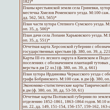
182)*
Планы крестьянской земли села Гриневки, хуто
местечка Хмелов Роменского уезда. М:100 саж. в
дд. 562, 563, 565)*
План части хутора Степного Сумского уезда. М:1
оп. 35, д. 500)*
План дачи села Лопани Харьковского уезда. М:10
оп. 35, д. 551)*
Отчетная карта Херсонской губернии с обознач
государственных крестьян (ф. 380, оп. 39, д. 22
Карты III-го лесного округа в Киевском и Под
поселениях с обозначением плантаций тутовых 
версты в дм [2 лл.] (ф. 380, оп. 39, д. 661)
План хутора Ирдиновка Черкасского уезда с об
графа Бобринского. М:100 саж. в дм (ф. 380, оп. 
Экономико-статистические карты Таврической г
в дм (ф. 380, оп. 30, дд. 53-59, 61)
Отчетные карты Полтавской губернии по земле
отделению 1852-1861, 1863-1864 годов. М:10 и 2
оп. 22, дд. 149, 151-154, 156-157, 159-162, 163-