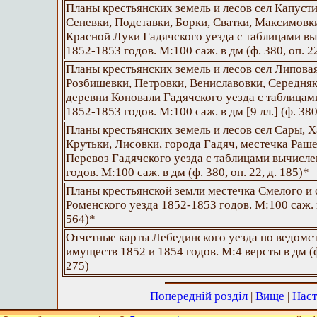
Планы крестьянских земель и лесов сел Капуст
Сеневки, Подставки, Борки, Сватки, Максимовк
Красной Луки Гадячского уезда с таблицами в
1852-1853 годов. М:100 саж. в дм (ф. 380, оп. 22
Планы крестьянских земель и лесов сел Липова
Розбишевки, Петровки, Вениславовки, Середняк
деревни Коновали Гадячского уезда с таблицам
1852-1853 годов. М:100 саж. в дм [9 лл.] (ф. 380,
Планы крестьянских земель и лесов сел Сары, Х
Крутьки, Лисовки, города Гадяч, местечка Раш
Перевоз Гадячского уезда с таблицами вычисл
годов. М:100 саж. в дм (ф. 380, оп. 22, д. 185)*
Планы крестьянской земли местечка Смелого и 
Роменского уезда 1852-1853 годов. М:100 саж. в 
564)*
Отчетные карты Лебединского уезда по ведомс
имуществ 1852 и 1854 годов. М:4 версты в дм (ф.
275)
Попередній розділ
|
Вище
|
Наст