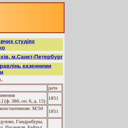
авчих студіях
ко
хів, м.Санкт-Петербург
правлінь казенними
ми
.
дата
 имения
1851
(ф. 380, оп. 6, д. 15)
константинове. М:50
1851
цулово, Гандрабуры,
а, Пасицеля, Байтал,