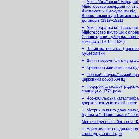
+
Архів Української Народної
Міністерство закордонних спр
Дипломатичні документи від
Версальського до Ризького м
договорів (1919–1921)
+
Архів Української Народної
Міністерство внутрішніх справ
Справоздання губерніяльних с
комісарів (1918 – 1920)
+
Вільні матроси сіл Дереївки
Куцеволівки
+
Діяння короля Сигізмунда 1
+
Кременецький земський су
+
Перший всеукраїнський пр
церковний собор УАПЦ
+
Подорож Єлисаветградськ
провінцією 1774 року
+
Чорнобильська катастрофа
дзеркалі комуністичної преси
+
Метрична книга двох приход
Буянської і Попельнастої 1770
Мартин Груневег і його опис 
+
Найстисліше повідомлення
сплюндрування Індій