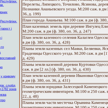
 Республіки.
Перелеты, Липецкого, Точилово, Ясинова, дере
ав.
Познанки Ананьевского уезда. М:200 саж. в дм [3
ирних
36, д. 199)
План города Ананьева. М:100 саж. в дм (ф. 380, 
 Республіки.
.
План казенных земель при деревне Ингулец Ели
тарост і
М:200 саж. в дм (ф. 380, оп. 36, д. 247)
План земли казенного селения Калаглеи Одесско
 і
в дм (ф. 380, оп. 36, д. 428)
-го
Планы земли казенных сел Маяки, Беляевки, Яск
д
Граденицы Одесского уезда. М:200 саж. в дм [17 
д. 429)
авославний
Планы земли казенной деревни Куртовки Одесск
ою
саж. в дм [2 лл.] (ф. 380, оп. 36, д. 430)
План земли казенной деревни Ивановки Одесско
 у кривому
в дм (ф. 380, оп. 36, д. 431)
ів: слобід
Планы земли юридики Залесецкой Каменецкого 
-1782 років
геометрическим инвентарем. М:100 и 250 саж. в д
Києва
22, д. 48)
 про
Планы земли части местечка Орынина Каменецк
геометрическим инвентарем. М:100 и 250 саж. в д