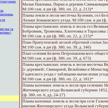
хітектурних
Малая Павловка, Пирки и деревни Слиньковщин
М:100 саж. в дм (ф. 380, оп. 22, д. 213)*
хів
залізниць
Планы земли и лесов местечка Куземин, сел Бел
Лазьки Зеньковского уезда. М:100 саж. в дм (ф. 3
мств
і
Планы крестьянских земель и лесов сел Великая
омства та
Бобровник, Трояновка, Хлопчовка и Тарасовка З
млями і
М:100 саж. в дм (ф. 380, оп. 22, д. 215)*
План Припутенской лесной оброчной статьи Зас
М:100 саж. в дм (ф. 380, оп. 39, д. 346)
План селения Беличи Петропавловского обществ
М:500 саж. в дм (ф. 380, оп. 39, д. 673)
Планы крестьянских земель и лесов местечка В
[с деревней/, Свинарной, Вельбовки и Монаст
Гадячского уезда с таблицами вычисления угод
М:100 саж. в дм (ф. 380, оп. 22, д. 181)*
Планы казенных земель и лесов при селениях 
Житомирского уезда Волынской губернии 1852,
(ф. 380, оп. 6, дд. 24-27)
Планы казенных земель и лесов при селе Гальч
имения Житомирского уезда Волынской губернии 