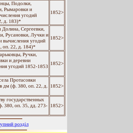
инцы, Подолки,
и, Рымаровки и
1852>
ычисления угодий
, д. 183)*
я Долина, Сергеевки,
и, Русановки, Лучки и
1852>
и вычисления угодий
 оп. 22, д. 184)*
арьковцы, Ручки,
евки и деревни
1852>
ения угодий 1852-1853
села Протасовки
дм (ф. 380, оп. 22, д.
1852>
тву государственных
 380, оп. 35, дд. 273-
1852>
упний розділ