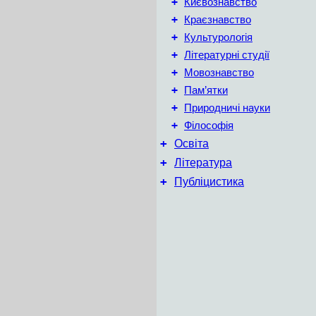
+
Києвознавство
+
Краєзнавство
+
Культурологія
+
Літературні студії
+
Мовознавство
+
Пам’ятки
+
Природничі науки
+
Філософія
+
Освіта
+
Література
+
Публіцистика