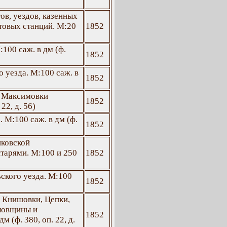
ов, уездов, казенных
чтовых станций. М:20
1852
100 саж. в дм (ф.
1852
 уезда. М:100 саж. в
1852
и Максимовки
1852
22, д. 56)
 М:100 саж. в дм (ф.
1852
шковской
тарями. М:100 и 250
1852
ского уезда. М:100
1852
, Книшовки, Цепки,
ловщины и
1852
 (ф. 380, оп. 22, д.