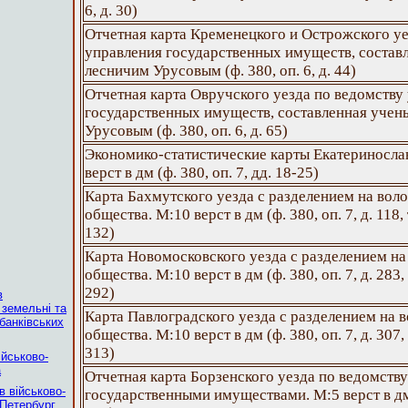
6, д. 30)
Отчетная карта Кременецкого и Острожского уе
управления государственных имуществ, состав
лесничим Урусовым (ф. 380, оп. 6, д. 44)
Отчетная карта Овручского уезда по ведомству
государственных имуществ, составленная уче
Урусовым (ф. 380, оп. 6, д. 65)
Экономико-статистические карты Екатериносла
верст в дм (ф. 380, оп. 7, дд. 18-25)
Карта Бахмутского уезда с разделением на воло
общества. М:10 верст в дм (ф. 380, оп. 7, д. 118,
132)
Карта Новомосковского уезда с разделением на 
общества. М:10 верст в дм (ф. 380, оп. 7, д. 283,
292)
в
 земельні та
Карта Павлоградского уезда с разделением на в
 банківських
общества. М:10 верст в дм (ф. 380, оп. 7, д. 307,
313)
ійськово-
а
Отчетная карта Борзенского уезда по ведомств
в військово-
государственными имуществами. М:5 верст в дм (
-Петербург