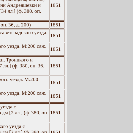
вни Андреяшевки и
1851
4 лл.] (ф. 380, оп.
оп. 36, д. 200)
1851
саветградского уезда.
1851
го уезда. М:200 саж.
1851
и, Троицкого и
лл.] (ф. 380, оп. 36,
1851
ого уезда. М:200
1851
го уезда. М:200 саж.
1851
уезда с
м [2 лл.] (ф. 380, оп.
1851
ого уезда с
м [2 лл.] (ф. 380, оп.
1851