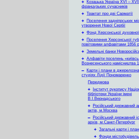
+
Козацька Україна ХVІ – ХVІІ
французьких сучасників
+
Трактат про дві Сарматії
+
Поселення задніпрських мі
утворення Нової Сербії
+
Фонд Херсонської духовної
+
Поселення Херсонської губе
повітовими алфавітами 1856 
+
Земельні банки Новоросійс
+
Алфавіти поселень «київськ
Вознесенського намісництва 1
–
Карти і плани в джерелозн
студіях Лідії Пономаренко
Передмова
+
Інститут рукопису Націо
бібліотеки України імені
В.І.Вернадського
+
Російський державний а
актів, м.Москва
–
Російський державний і
архів, м.Санкт-Петербург
+
Загальні карти і пла
+
Фонди містобудівел