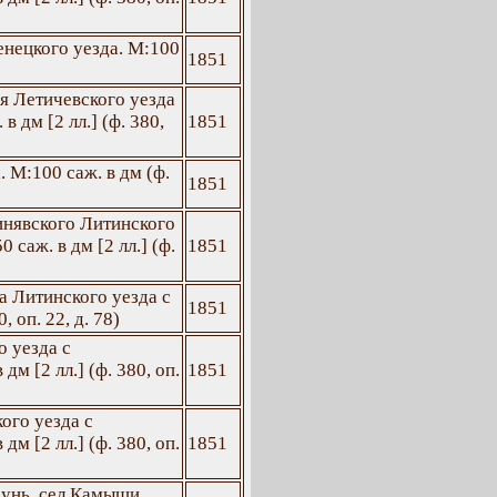
енецкого уезда. М:100
1851
я Летичевского уезда
 дм [2 лл.] (ф. 380,
1851
 М:100 саж. в дм (ф.
1851
инявского Литинского
саж. в дм [2 лл.] (ф.
1851
а Литинского уезда с
1851
, оп. 22, д. 78)
 уезда с
м [2 лл.] (ф. 380, оп.
1851
ого уезда с
м [2 лл.] (ф. 380, оп.
1851
рунь, сел Камыши,