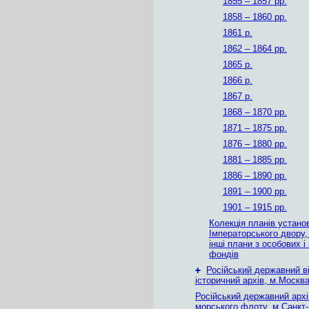
1855 – 1857 рр.
1858 – 1860 рр.
1861 р.
1862 – 1864 рр.
1865 р.
1866 р.
1867 р.
1868 – 1870 рр.
1871 – 1875 рр.
1876 – 1880 рр.
1881 – 1885 рр.
1886 – 1890 рр.
1891 – 1900 рр.
1901 – 1915 рр.
Колекція планів устано
Імператорського двору,
інші плани з особових і
фондів
+
Російський державний в
історичний архів, м.Москв
Російський державний архі
морського флоту, м.Санкт