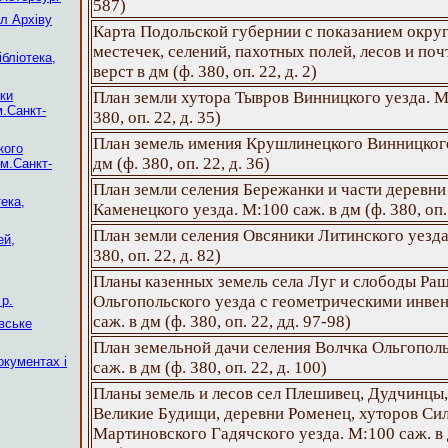
587)
л Архіву
Карта Подольской губернии с показанием округ
местечек, селений, пахотных полей, лесов и по
ібліотека,
верст в дм (ф. 380, оп. 22, д. 2)
еки
План земли хутора Тывров Винницкого уезда. М:
м.Санкт-
380, оп. 22, д. 35)
План земель имения Крушлинецкого Винницкого
кого
дм (ф. 380, оп. 22, д. 36)
 м.Санкт-
План земли селения Бережанки и части деревн
ека,
Каменецкого уезда. М:100 саж. в дм (ф. 380, оп. 
План земли селения Овсяники Литинского уезда.
ей,
380, оп. 22, д. 82)
Планы казенных земель села Луг и слободы Ра
Ольгопольского уезда с геометрическими инвен
р.
саж. в дм (ф. 380, оп. 22, дд. 97-98)
вське
План земельной дачи селения Волчка Ольгополь
окументах і
саж. в дм (ф. 380, оп. 22, д. 100)
Планы земель и лесов сел Плешивец, Дудчинцы
Великие Будищи, деревни Роменец, хуторов Си
Мартиновского Гадячского уезда. М:100 саж. в дм