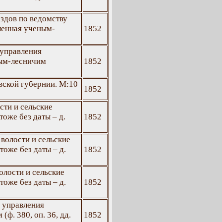
здов по ведомству
ленная ученым-
1852
 управления
ным-лесничим
1852
вской губернии. М:10
1852
сти и сельские
 тоже без даты – д.
1852
волости и сельские
 тоже без даты – д.
1852
олости и сельские
 тоже без даты – д.
1852
у управления
ф. 380, оп. 36, дд.
1852