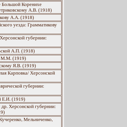
ле Большой Коренихе
триковскому А.В. (1918)
ову А.А. (1918)
ского уезда: Грамматикову
 Херсонской губернии:
ской А.П. (1918)
 М.М. (1919)
кому Я.В. (1919)
лая Карповка/ Херсонской
врической губернии:
 Е.И. (1919)
 др. Херсонской губернии:
19)
 Кучеренко, Мельниченко,