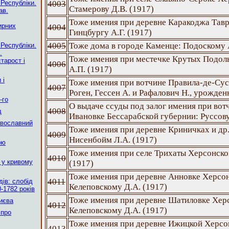
 Республіки.
4003
Стамерову Д.В. (1917)
ав.
Тоже имения при деревне Каракоджа Тавр
ирних
4004
Гинцбургу А.Г. (1917)
4005
Тоже дома в городе Каменце: Подоскому 
 Республіки.
.
Тоже имения при местечке Крутых Подол
тарост і
4006
А.П. (1917)
 і
Тоже имения при вотчине Правила-де-Сус
4007
Роген, Гессен А. и Рафалович Н., урожден
-го
О выдаче ссуды под залог имения при вот
4008
д
Ивановке Бессарабской губернии: Руссову
авославний
Тоже имения при деревне Криничках и др
4009
Нисенбойм Л.А. (1917)
ою
Тоже имения при селе Трихаты Херсонско
4010
 у кривому
(1917)
Тоже имения при деревне Анновке Херсон
4011
ів: слобід
Келеповскому Д.А. (1917)
-1782 років
Тоже имения при деревне Шатиловке Хер
Києва
4012
Келеповскому Д.А. (1917)
 про
Тоже имения при деревне Ижицкой Херсо
4013