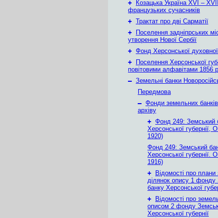
+
Козацька Україна ХVІ – ХVІІ
французьких сучасників
+
Трактат про дві Сарматії
+
Поселення задніпрських мі
утворення Нової Сербії
+
Фонд Херсонської духовної
+
Поселення Херсонської губе
повітовими алфавітами 1856 
–
Земельні банки Новоросійс
Передмова
–
Фонди земельних банкі
архіву
+
Фонд 249: Земський 
Херсонської губернії, О
1920)
Фонд 249: Земський ба
Херсонської губернії. О
1916)
+
Відомості про плани
ділянок опису 1 фонду
банку Херсонської губе
+
Відомості про земель
описом 2 фонду Земськ
Херсонської губернії