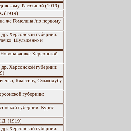
довскому, Рагозиной (1919)
. (1919)
она же Гомелина /по первому
 др. Херсонской губернии:
лечко, Шульженко и
 Новопавловке Херсонской
 др. Херсонской губернии:
9)
каченко, Классену, Смыкодубу
ерсонской губернии:
сонской губернии: Курис
.Д. (1919)
 др. Херсонской губернии: