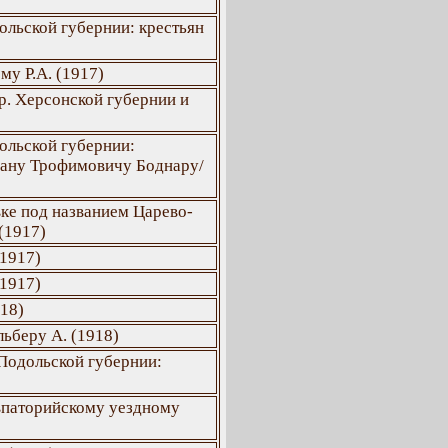
ольской губернии: крестьян
му Р.А. (1917)
р. Херсонской губернии и
ольской губернии:
пану Трофимовичу Боднару/
ке под названием Царево-
(1917)
(1917)
(1917)
918)
льберу А. (1918)
Подольской губернии:
Евпаторийскому уездному