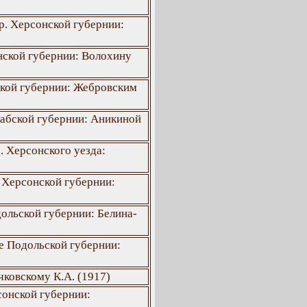
р. Херсонской губернии:
нской губернии: Волохину
ской губернии: Жебровским
абской губернии: Аникиной
. Херсонского уезда:
 Херсонской губернии:
дольской губернии: Белина-
е Подольской губернии:
ковскому К.А. (1917)
сонской губернии: