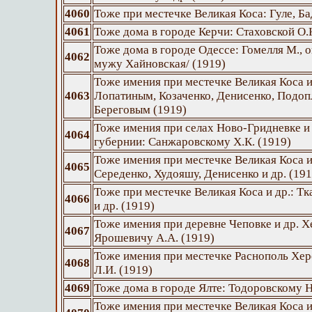
4060
Тоже при местечке Великая Коса: Гуле, Ба
4061
Тоже дома в городе Керчи: Стаховской О.К
Тоже дома в городе Одессе: Гомелля М., 
4062
мужу Хайновская/ (1919)
Тоже имения при местечке Великая Коса и
4063
Лопатиным, Козаченко, Денисенко, Подоп
Береговым (1919)
Тоже имения при селах Ново-Гридневке и
4064
губернии: Санжаровскому Х.К. (1919)
Тоже имения при местечке Великая Коса и
4065
Середенко, Худояшу, Денисенко и др. (191
Тоже при местечке Великая Коса и др.: Т
4066
и др. (1919)
Тоже имения при деревне Чеповке и др. Х
4067
Ярошевичу А.А. (1919)
Тоже имения при местечке Раснополь Хер
4068
Л.И. (1919)
4069
Тоже дома в городе Ялте: Тодоровскому Н
Тоже имения при местечке Великая Коса и