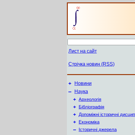
Лист на сайт
Стрічка новин (RSS)
+
Новини
–
Наука
+
Археологія
+
Бібліографія
+
Допоміжні історичні дисцип
+
Економіка
–
Історичні джерела