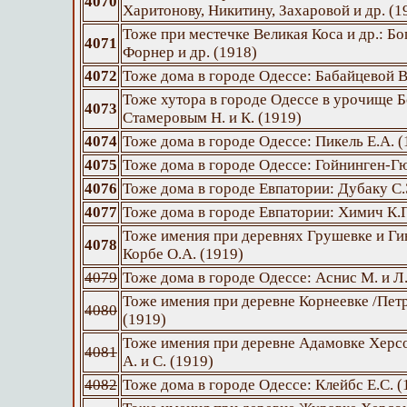
4070
Харитонову, Никитину, Захаровой и др. (1
Тоже при местечке Великая Коса и др.: Бо
4071
Форнер и др. (1918)
4072
Тоже дома в городе Одессе: Бабайцевой В
Тоже хутора в городе Одессе в урочище 
4073
Стамеровым Н. и К. (1919)
4074
Тоже дома в городе Одессе: Пикель Е.А. (
4075
Тоже дома в городе Одессе: Гойнинген-Гю
4076
Тоже дома в городе Евпатории: Дубаку С.
4077
Тоже дома в городе Евпатории: Химич К.П
Тоже имения при деревнях Грушевке и Ги
4078
Корбе О.А. (1919)
4079
Тоже дома в городе Одессе: Аснис М. и Л.
Тоже имения при деревне Корнеевке /Петр
4080
(1919)
Тоже имения при деревне Адамовке Херс
4081
А. и С. (1919)
4082
Тоже дома в городе Одессе: Клейбс Е.С. (