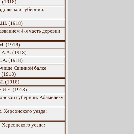
 (1918)
одольской губернии:
.Ш. (1918)
азванием 4-я часть деревни
М. (1918)
 А.А. (1918)
.А. (1918)
очище Свинной балке
 (1918)
И. (1918)
 И.Е. (1918)
онской губернии: Абамелеку
, Херсонского уезда:
. Херсонского уезда: