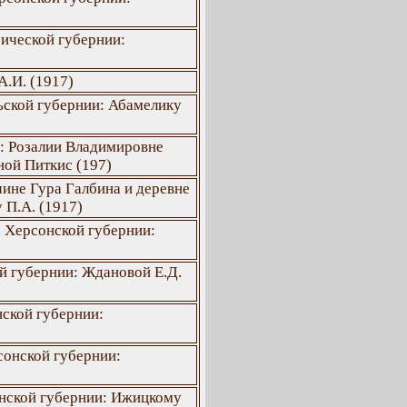
ической губернии:
А.И. (1917)
ьской губернии: Абамелику
: Розалии Владимировне
ной Питкис (197)
чине Гура Галбина и деревне
 П.А. (1917)
. Херсонской губернии:
й губернии: Ждановой Е.Д.
ской губернии:
сонской губернии:
нской губернии: Ижицкому