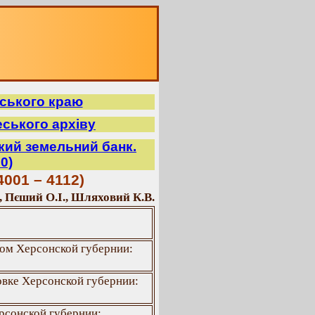
ського краю
ського архіву
кий земельний банк.
0)
001 – 4112)
, Пєший О.І., Шляховий К.В.
ом Херсонской губернии:
вке Херсонской губернии:
рсонской губернии: