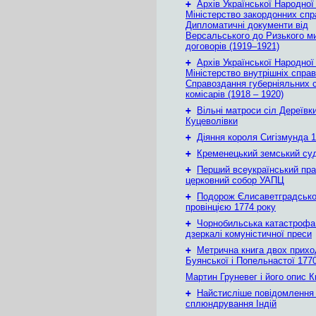
+
Архів Української Народної
Міністерство закордонних спр
Дипломатичні документи від
Версальського до Ризького м
договорів (1919–1921)
+
Архів Української Народної
Міністерство внутрішніх справ
Справоздання губерніяльних с
комісарів (1918 – 1920)
+
Вільні матроси сіл Дереївки
Куцеволівки
+
Діяння короля Сигізмунда 1
+
Кременецький земський су
+
Перший всеукраїнський пр
церковний собор УАПЦ
+
Подорож Єлисаветградськ
провінцією 1774 року
+
Чорнобильська катастрофа
дзеркалі комуністичної преси
+
Метрична книга двох приход
Буянської і Попельнастої 1770
Мартин Груневег і його опис 
+
Найстисліше повідомлення
сплюндрування Індій