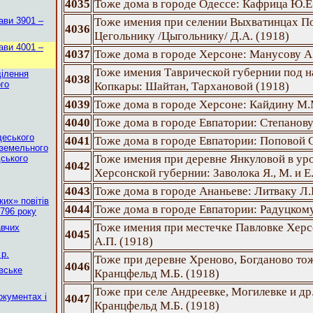
4035
Тоже дома в городе Одессе: Кафрица Ю.Е.
ави 3901 –
Тоже имения при селении Выхватинцах П
4036
Цегольнику /Цыгольнику/ Д.А. (1918)
ави 4001 –
4037
Тоже дома в городе Херсоне: Манусову А
Тоже имения Таврической губернии под н
ділення
4038
го
Копкары: Шайтан, Тархановой (1918)
4039
Тоже дома в городе Херсоне: Кайдину М.
4040
Тоже дома в городе Евпатории: Степанову
деського
4041
Тоже дома в городе Евпатории: Поповой С
оземельного
Тоже имения при деревне Янкуловой в ур
дського
4042
Херсонской губернии: Заволока Я., М. и Е.
4043
Тоже дома в городе Ананьеве: Литваку Л.
их» повітів
4044
Тоже дома в городе Евпатории: Радуцкому
796 року
Тоже имения при местечке Павловке Херс
авчих
4045
А.П. (1918)
р.
Тоже при деревне Хреново, Богданово тож
4046
вське
Кранцфельд М.Б. (1918)
Тоже при селе Андреевке, Могилевке и др
окументах і
4047
Кранцфельд М.Б. (1918)