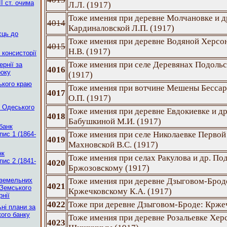
І ст. очима
Л.Л. (1917)
Тоже имения при деревне Молчановке и д
4014
Кардиналовской Л.П. (1917)
сць до
Тоже имения при деревне Водяной Херсо
4015
Н.В. (1917)
 консисторії
Тоже имения при селе Деревянах Подоль
рнії за
4016
року
(1917)
ького краю
Тоже имения при вотчине Мешены Бессар
4017
О.П. (1917)
в Одеського
Тоже имения при деревне Евдокиевке и др
4018
Бабушкиной М.И. (1917)
банк
Тоже имения при селе Николаевке Первой
пис 1 (1864-
4019
Махновской В.С. (1917)
нк
Тоже имения при селах Ракулова и др. По
пис 2 (1841-
4020
Бржозовскому (1917)
 земельних
Тоже имения при деревне Дзыговом-Брод
4021
 Земського
Кржечковскому К.А. (1917)
рнії
4022
Тоже при деревне Дзыговом-Броде: Кржеч
ні плани за
ого банку
Тоже имения при деревне Розальевке Хер
4023