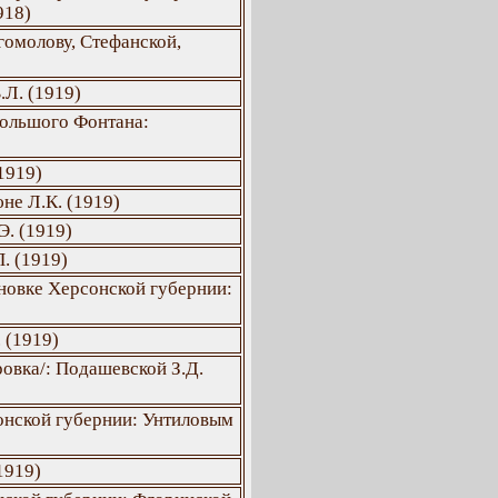
918)
гомолову, Стефанской,
.Л. (1919)
Большого Фонтана:
1919)
не Л.К. (1919)
Э. (1919)
. (1919)
новке Херсонской губернии:
 (1919)
овка/: Подашевской З.Д.
онской губернии: Унтиловым
1919)