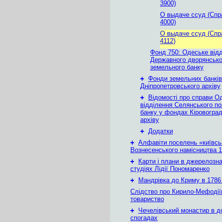
3900)
О выдаче ссуд (Спр
4000)
О выдаче ссуд (Спр
4112)
Фонд 750: Одеське від
Державного дворянсько
земельного банку
+
Фонди земельних банків
Дніпропетровського архіву
+
Відомості про справи О
відділення Селянського п
банку у фондах Кіровогра
архіву
+
Додатки
+
Алфавіти поселень «київськ
Вознесенського намісництва 1
+
Карти і плани в джерелозн
студіях Лідії Пономаренко
+
Мандрівка до Криму в 1786 
Слідство про Кирило-Мефодії
товариство
+
Чечелівський монастир в д
спогадах