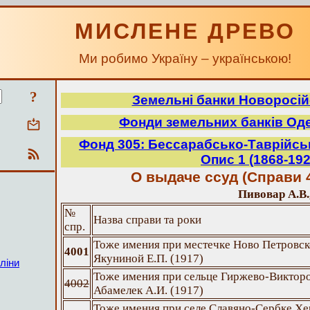
МИСЛЕНЕ ДРЕВО
Ми робимо Україну – українською!
?
Земельні банки Новоросій
Фонди земельних банків Оде
Фонд 305: Бессарабсько-Таврійсь
Опис 1 (1868-192
О выдаче ссуд (Справи 4
Пивовар А.В.
№
Назва справи та роки
спр.
Тоже имения при местечке Ново Петровск
4001
Якуниной Е.П. (1917)
ліни
Тоже имения при сельце Гиржево-Викторо
4002
Абамелек А.И. (1917)
Тоже имения при селе Славяно-Сербке Хе