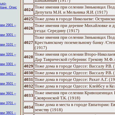
Шишкиным (1917)
ько-
Тоже имения при селении Зяньковцах Под
 банк. Опис
4024
Депутата М.Н. и Мельника Я.И. (1917)
4025
Тоже дома в городе Николаеве: Остринско
ави 2901 –
Тоже имения при деревне Михайловке и д
4026
уезда: Середину (1917)
ави 3001 –
Тоже имения при селении Зяньковцах Под
4027
Крестьянскому поземельному банку /Сте
ави 3101 –
(1917)
Тоже имения при селении Второ-Николаев
ави 3201 –
4028
Дар Таврической губернии: Грекову М.Ф. 
ави 3301 –
4029
Тоже дома в городе Одессе: Вассалу Р.В. 
4030
Тоже дома в городе Одессе: Вассалу Р.В. 
ави 3401 –
4031
Тоже дома в городе Одессе: Рахат А.Г. (1
ави 3501 –
4032
Тоже дома в городе Одессе: Клейбсу и Ке
Тоже имения при селении Кривошеинцах 
ави 3601 –
4033
Сковронской Т.К. (1918)
ави 3701 –
Тоже дома и места в городе Евпатории: 
4034
земству (1918)
ави 3801 –