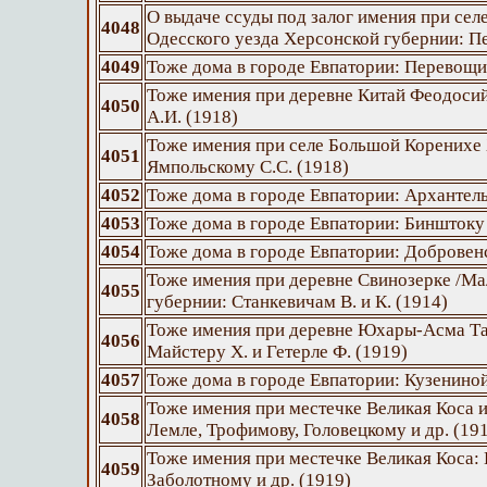
О выдаче ссуды под залог имения при се
4048
Одесского уезда Херсонской губернии: Пе
4049
Тоже дома в городе Евпатории: Перевощик
Тоже имения при деревне Китай Феодосий
4050
А.И. (1918)
Тоже имения при селе Большой Коренихе
4051
Ямпольскому С.С. (1918)
4052
Тоже дома в городе Евпатории: Архантель
4053
Тоже дома в городе Евпатории: Бинштоку
4054
Тоже дома в городе Евпатории: Добровенс
Тоже имения при деревне Свинозерке /Ма
4055
губернии: Станкевичам В. и К. (1914)
Тоже имения при деревне Юхары-Асма Та
4056
Майстеру Х. и Гетерле Ф. (1919)
4057
Тоже дома в городе Евпатории: Кузениной
Тоже имения при местечке Великая Коса и
4058
Лемле, Трофимову, Головецкому и др. (19
Тоже имения при местечке Великая Коса:
4059
Заболотному и др. (1919)