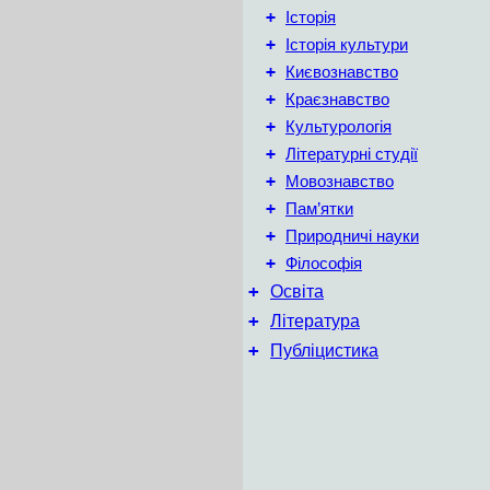
+
Історія
+
Історія культури
+
Києвознавство
+
Краєзнавство
+
Культурологія
+
Літературні студії
+
Мовознавство
+
Пам’ятки
+
Природничі науки
+
Філософія
+
Освіта
+
Література
+
Публіцистика