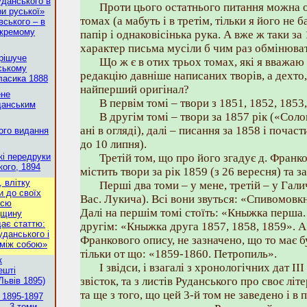
уданського в
Проти цього остатнього питання можна о
ри руської»
томах (а мабуть і в третім, тільки я його не 
вського – в
 окремому
папір і однаковісінька рука. А вже ж таки за 
характер письма мусіли б чим раз обмінюва
рішуче
Що ж є в отих трьох томах, які я вважаю
ському
редакцію давніше написаних творів, а дехто,
ласика 1888
найперший оригінал?
ене
В первім томі – твори з 1851, 1852, 1853,
данським
В другім томі – твори за 1857 рік («Соло
ані в огляді), далі – писання за 1858 і почаст
ого видання
до 10 липня).
кі передруки
Третій том, що про його згадує д. Франко
кого, 1894
містить твори за рік 1859 (з 26 вересня) та з
, влітку
Перші два томи – у мене, третій – у Галич
и до своїх
Вас. Лукича). Всі вони звуться: «Спивомовк
всю
Далі на першім томі стоїть: «Кныжка перша.
дщину
дає статтю:
другім: «Кныжка друга 1857, 1858, 1859». А 
данського і
Франкового опису, не зазначено, що то має б
 між собою»
тільки от що: «1859-1860. Петропиль».
к
І звідси, і взагалі з хронологічних дат I
ешті
звісток, та з листів Руданського про своє лі
Львів 1895)
та ще з того, що цей 3-й том не заведено і в
 1895-1897
 – 3 томи