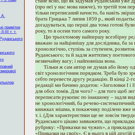
стане ясно, що як задумав Руданський уже д
(про неї у нас мова нижче), то третій том пе
тільки переписаний начисто, ба навіть звіршо
 А.
брата Грицька 7 липня 1859 p., який подаєт
догадуваться, що перші два тома готові були
кі примітки
року, то в осени того самого року.
-III т. т.
Цю трьохтомову найпершу всезбірну ред
 Руданського
вважаю за найціннішу для дослідника, ба з
хронологічно, ступінь за ступенем, розвито
анського
Руданського; та й задля життєпису поетового
го
незвичайну вагу; і найповніша вона.
 повний
Тільки ж сам автор не думав або йому од
Гомерової
світ хронологічним порядком. Треба було зр
себто перевести другу редакцію. В кінці 2-г
ольклор
редакції ми бачимо додаток: «Заголовки І і I
для обох томів. Для чого? – для того щоб ле
переписати рукопис по інакшому – задля ви
не хронологічний, ба речево-систематичний;
книжках мішма, в покажчику поділено вже на
т. і. (Для характеристики ще не зовсім твер
Руданського цікаво завважити, що прикладки 
рубрику: «Приказки на чужих», а прикладки 
«Приказки на своїх». Є в нього в цій другій