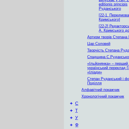
editionis principis
Руданського
[22-1. Передмова
Кримського]
[22-2] Редакторсь
А. Кримського до II
Артизм творів Степана
Цар Соловей
Творчість Степана Руд
Спадщина С.Рудансько
«Ільйонянка» – перший
український переклад 
«Іліади»
Степан Руданський і ф
Поділля
Алфавітний покажчик
Хронологічний покажчик
+
С
+
Т
+
У
+
Ф