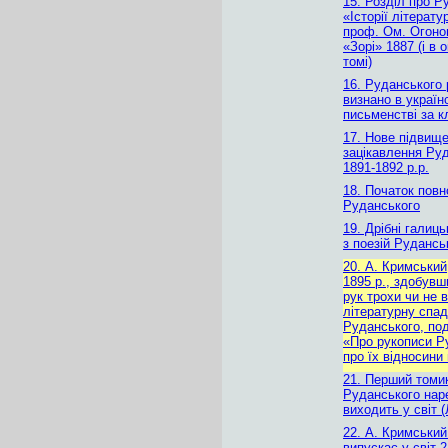
15. Розділ про Р
«Історії літерату
проф. Ом. Огоно
«Зорі» 1887 (і в
томі)
16. Руданського 
визнано в україн
письменстві за к
17. Нове підвищ
зацікавлення Ру
1891-1892 р.р.
18. Початок повн
Руданського
19. Дрібні галиць
з поезій Рудансь
20. А. Кримський
1895 р., здобувш
рук трохи чи не 
літературну спа
Руданського, по
«Про рукописи Ру
про їх відносини
21. Перший томи
Руданського нар
виходить у світ (
22. А. Кримський
випускає у світ 2