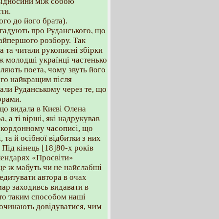
 відносини між собою
ти.
ого до його брата).
 згадують про Руданського, що
найпершого розбору. Так
а та читали рукописні збірки
и ж молодші українці частенько
аляють поета, чому звуть його
ого найкращим після
али Руданському через те, що
орами.
що видала в Києві Олена
, а ті вірші, які надрукував
закордонному часописі, що
 та й осібної відбитки з них
. Під кінець [18]80-х років
алендарях «Просвіти»
 це ж мабуть чи не найслабші
едитувати автора в очах
мар заходивсь видавати в
ото таким способом наші
починають довідуватися, чим