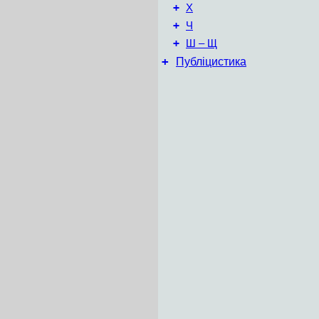
+
Х
+
Ч
+
Ш – Щ
+
Публіцистика