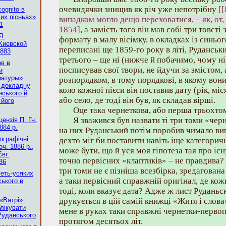
очевидячки знищив як річ уже непотрібну
[
ognito в
их пісньах»
випадком могло дещо переховатися, – як, от
1
1854]
, а замість того він мав собі три товс
Я.
формату в малу вісімку, в окладках із синьо
«Киевской
переписані ще 1859-го року в літі, Руданськи
1883
третього – ще ні (нижче й побачимо, чому ні)
ов в
посписував свої твори, не йдучи за змістом,
и
ратуры»
розпорядком, в тому порядкові, в якому вони 
 докладну
коло кожної пієси він поставив дату (рік, міс
нського й
або село, де тоді він був, як складав вірші.
 його
Оце така чернеткова, або перша трьохтом
Я зважився був назвати ті три томи «че
ензія П. Гн.
884 р.
на них Руданський потім поробив чимало випр
іографічні
дехто міг би поставити навіть іще категорич
оч. 1886 р.,
може бути, що й уся моя гіпотеза тая про іс
вг.
точно первісних «клаптиків» – не правдива? 
86
три томи не є пізніша всезбірка, зредагована
геть-усяких
а таки первісний справжній оригінал, де ко
ського в
тоді, коли вказує дата? Адже ж лист Руданьс
 «Ватрі»
друкується в цій самій книжці «Житя і слова»
лікувати
мене в руках таки справжні чернетки-перво
Руданського
протягом десятьох літ.