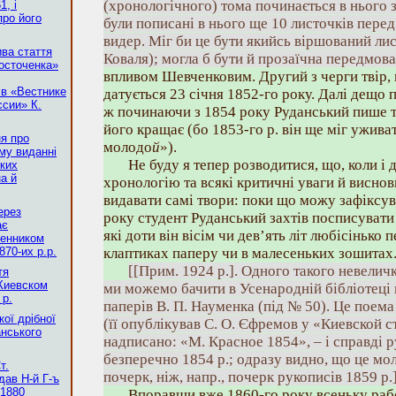
(хронологічного) тома починається в нього 
1, і
про його
були пописані в нього ще 10 листочків перед
видер. Міг би це бути якийсь віршований лис
ва стаття
Коваля); могла б бути й прозаїчна передмова
осточенка»
впливом Шевченковим. Другий з черги твір,
 в «Вестнике
датується 23 січня 1852-го року. Далі дещо 
ссии» К.
ж починаючи з 1854 року Руданський пише та
його кращає (бо 1853-го р. він ще міг ужива
ня про
молодо
й
»).
му виданні
Не буду я тепер розводитися, що, коли і 
ких
а й
хронологію та всякі критичні уваги й виснов
видавати самі твори: поки що можу зафіксув
ерез
року студент Руданський захтів посписувати 
ає
які доти він вісім чи дев’ять літ любісінько 
менником
870-их р.р.
клаптиках паперу чи в малесеньких зошитах
[[Прим. 1924 р.]. Одного такого невелич
тя
Киевском
ми можемо бачити в Усенародній бібліотеці 
 р.
паперів В. П. Науменка (під № 50). Це поем
кої дрібної
(її опублікував С. О. Єфремов у «Киевской с
анського
надписано: «М. Красное 1854», – і справді р
безперечно 1854 p.; одразу видно, що це м
т.
почерк, ніж, напр., почерк рукописів 1859 р.
дав Н-й Г-ъ
 1880
Впоравши вже 1860-го року всеньку работ