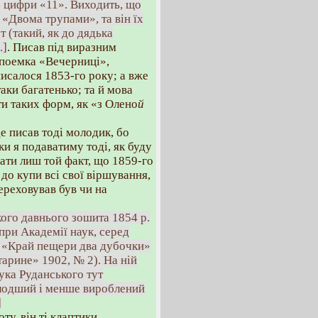
з цифри «11». Виходить, що
 «Двома трупами», та він їх
т (такий, як до дядька
.]
. Писав під виразним
 поемка «Вечерниці»,
писалося 1853-го року; а вже
ки багатенько; та й мова
ти таких форм, як «з Олено
й
де писав тоді молодик, бо
ки я подаватиму тоді, як буду
ати лиш той факт, що 1859-го
до купи всі свої віршування,
переховував був чи на
.
кого давнього зошита 1854 р.
при Академії наук, серед
а «Край пещери два дубочки»
тарине» 1902, № 2). На ній
ука Руданського тут
олодший і менше вироблений
]
у, він ті клаптики