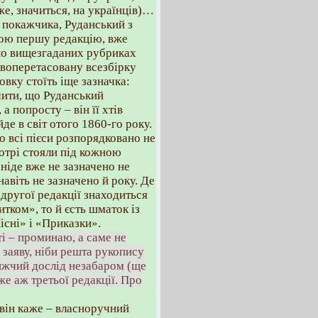
же, значиться, на українців)…
 покажчика, Руданський з
вою першу редакцію, вже
 по вищезгаданих рубриках
 новоперетасовану всезбірку
вку стоїть іще зазначка:
чити, що Руданський
а попросту – він її хтів
йде в світ отого 1860-го року.
що всі пієси розпорядковано не
котрі стояли під кожною
 ніде вже не зазначено не
навіть не зазначено й року. Де
 другої редакції знаходиться
итком», то й єсть шматок із
існі» і «Приказки».
ті – проминаю, а саме не
заяву, ніби решта рукопису
лижчий дослід незабаром (ще
же аж третьої редакції. Про
 він каже – власноручний