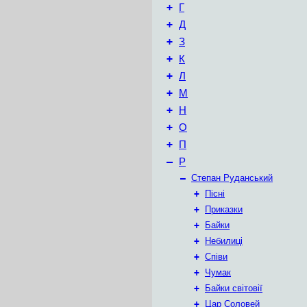
+
Г
+
Д
+
З
+
К
+
Л
+
М
+
Н
+
О
+
П
–
Р
–
Степан Руданський
+
Пісні
+
Приказки
+
Байки
+
Небилиці
+
Співи
+
Чумак
+
Байки світовії
+
Цар Соловей