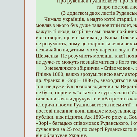
Про рукописи Руданського, про їх
та про поетові лис
(З додатком двох листів Руданськ
Чимало українців, а надто котрі старші,
мовляв з нього був дуже талановитий поет, 
кажуть ті люди, котрі ще самі знали покійник
його творів, що він засилав до Київа. Тільк
не розуміють, чому це старіші такечки вихв
незвичайно видатним, чому нарешті звуть й
Шевченка. Не розуміють молодші такої похв
не дуже-то можуть познайомитися з його тв
З невеличкого збірничка «Співомовок», 
Пчілка 1880, важко зрозуміти всю вагу автора
др. Франко в «Зорі» 1886 р., знаходяться в 
тоді не дуже був розповсюджений на Вкраїні,
не було; опроче ж їх там і не гурт: усього 55
галичани зачали друкувати в «Ватрі» та в к
історичні поеми Руданського; та поеми тії –
поетові писання; вони швидче можуть дискр
публіки, ніж підняти. Аж 1893-го року д. Ко
«Зорі» багацько співомовок Руданського, і 
сучасники за 25 год по смерті Руданського 
він обдарував Україну.