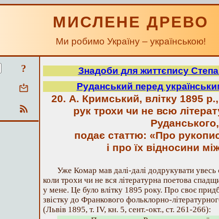
МИСЛЕНЕ ДРЕВО
Ми робимо Україну – українською!
?
Знадоби для життєпису Степа
Руданський перед українським
20. А. Кримський, влітку 1895 р.
рук трохи чи не всю літера
Руданського,
подає статтю: «Про рукопи
і про їх відносини м
Уже Комар мав далі-далі додрукувати увесь 
коли трохи чи не вся літературна поетова спадщи
у мене. Це було влітку 1895 року. Про своє при
звістку до Франкового фольклорно-літературног
(Львів 1895, т. IV, кн. 5, сент.-окт., ст. 261-266):