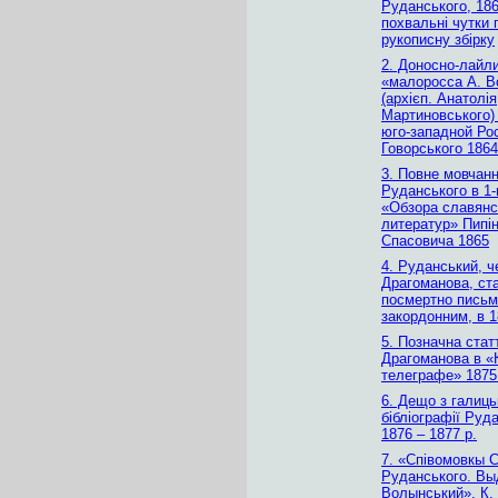
Руданського, 186
похвальні чутки 
рукописну збірку
2. Доносно-лайли
«малоросса А. В
(архієп. Анатолія
Мартиновського)
юго-западной Ро
Говорського 1864
3. Повне мовчан
Руданського в 1-
«Обзора славянс
литератур» Пипін
Спасовича 1865
4. Руданський, ч
Драгоманова, ст
посмертно пись
закордонним, в 1
5. Позначна стат
Драгоманова в «
телеграфе» 1875
6. Дещо з галиць
бібліографії Руд
1876 – 1877 р.
7. «Співомовкы С
Руданського. Вы
Волынський», К.