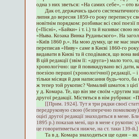
одна з них зветься: «На самих себе», – ото в
Дак от, держачись цього систематичного
липня до вересня 1859-го року переписує с
новітнім порядком: розбиває всі свої поезії
(«Пісні», «Байки» і т. і.) та й називає свою
«Ныва. Козака Винка Руданьского». На заголо
«Київ 1860 p.». На мою думку, це не має зна
переписав «Ниву» саме в Києві 1860-го року, 
видавати в Києві та й сподівався, що вона ви
В цій редакції (звім її: «друга») мало того, 
хронологічно: ще й повикидувано всі дати, 
поезією першої (хронологічної) редакції, – і
тільки місяця й дня написання будь-чого, ба 
ж тепер той рукопис? Чималий шматок з цієї
у д. Комара. Те, що він зве своїм «другим зш
другої редакції. Містяться в нім рубрики: «П
[[Прим. 1924]. Тут я три рядки своєї стат
передруковую свою (безперечно помилкову) 
оцієї другої редакції знаходиться в мене. Б
1895 р.) показав мені, що в мене є рукопис у
це говоритиметься нижче, на ст. таки 139-й.]
Та в д. Комара знаходиться ще один – як