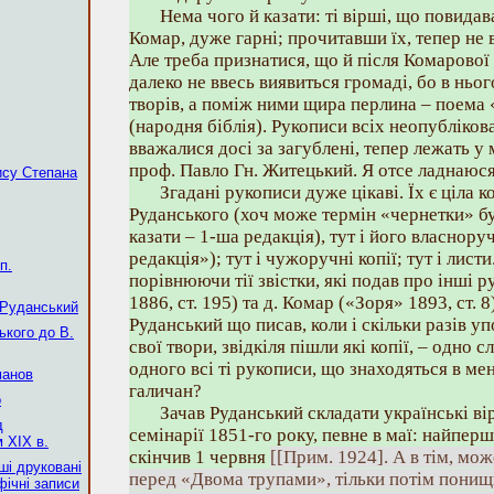
Нема чого й казати: ті вірші, що повидав
Комар, дуже гарні; прочитавши їх, тепер не 
Але треба признатися, що й після Комарової
далеко не ввесь виявиться громаді, бо в ньог
творів, а поміж ними щира перлина – поема «
(народня біблія). Рукописи всіх неопубліков
вважалися досі за загублені, тепер лежать у 
проф. Павло Гн. Житецький. Я отсе ладнаюся 
ису Степана
Згадані рукописи дуже цікаві. Їх є ціла к
Руданського (хоч може термін «чернетки» бу
казати – 1-ша редакція), тут і його власноруч
редакція»); тут і чужоручні копії; тут і лист
п.
порівнюючи тії звістки, які подав про інші 
1886, ст. 195) та д. Комар («Зоря» 1893, ст. 8
 Руданський
Руданський що писав, коли і скільки разів у
ького до В.
свої твори, звідкіля пішли які копії, – одно 
одного всі ті рукописи, що знаходяться в мен
манов
галичан?
о
Зачав Руданський складати українські ві
д
семінарії 1851-го року, певне в маї: найперш
 XIX в.
скінчив 1 червня
[[Прим. 1924]. А в тім, мож
ші друковані
перед «Двома трупами», тільки потім понищи
фічні записи