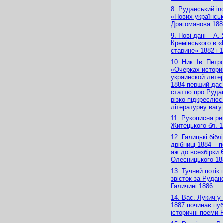
8. Руданський inc
«Нових українськ
Драгоманова 188
9. Нові дані – А. 
Кремінського в 
старине» 1882 і 
10. Ник. Ів. Петр
«Очерках истори
украинской лите
1884 перший дає
статтю про Руда
різко підкреслює
літературну вагу
11. Рукописна рец
Житецького бл. 1
12. Галицькі бібл
дрібниці 1884 – п
аж до всезбірки Є
Олесницького 18
13. Тучний потік 
звісток за Рудан
Галичині 1886
14. Вас. Лукич у
1887 починає пуб
історичні поеми 