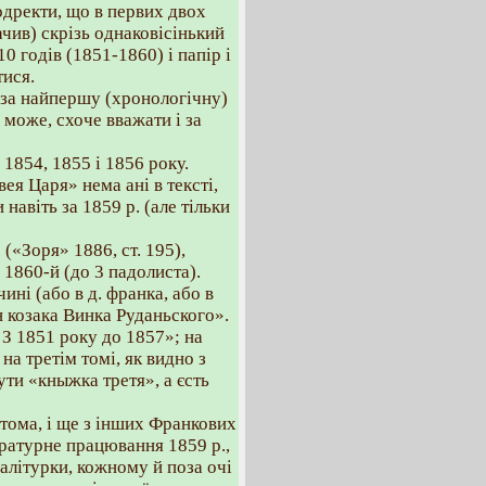
дректи, що в первих двох
бачив) скрізь однаковісінький
10 годів (1851-1860) і папір і
тися.
 за найпершу (хронологічну)
 може, схоче вважати і за
 1854, 1855 і 1856 року.
вея Царя» нема ані в тексті,
и навіть за 1859 р. (але тільки
 («Зоря» 1886, ст. 195),
а 1860-й (до 3 падолиста).
ині (або в д. франка, або в
н козака Винка Руданьского».
 З 1851 року до 1857»; на
на третім томі, як видно з
ути «кныжка третя», а єсть
II тома, і ще з інших Франкових
тературне працювання 1859 p.,
 палітурки, кожному й поза очі