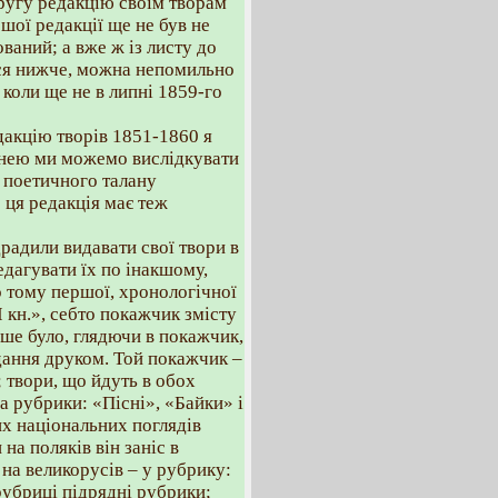
ругу редакцію своїм творам
ршої редакції ще не був не
ваний; а вже ж із листу до
ься нижче, можна непомильно
 коли ще не в липні 1859-го
акцію творів 1851-1860 я
а нею ми можемо вислідкувати
к поетичного талану
 ця редакція має теж
радили видавати свої твори в
едагувати їх по інакшому,
о тому першої, хронологічної
I кн.», себто покажчик змісту
гше було, глядючи в покажчик,
дання друком. Той покажчик –
 твори, що йдуть в обох
 рубрики: «Пісні», «Байки» і
дих національних поглядів
на поляків він заніс в
на великорусів – у рубрику:
 рубриці підрядні рубрики;