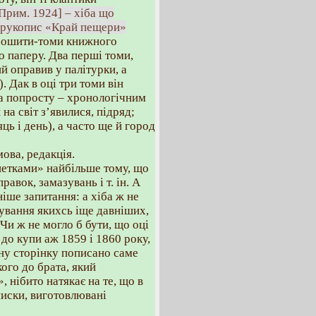
[Прим. 1924] – хіба що
, рукопис «Край пещери»
ті зошити-томи книжного
го паперу. Два перші томи,
й оправив у палітурки, а
. Дак в оці три томи він
 а попросту – хронологічним
на світ з’явилися, підряд;
яць і день), а часто ще й город
ова, редакція.
рнетками» найбільше тому, що
авок, замазувань і т. ін. А
ніше запитання: а хіба ж не
нування якихсь іще давніших,
Чи ж не могло б бути, що оці
 до купи аж 1859 і 1860 року,
жну сторінку пописано саме
кого до брата, який
, нібито натякає на те, що в
писки, виготовлювані