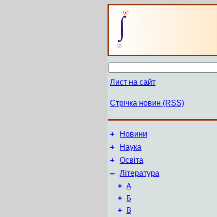
Лист на сайт
Стрічка новин (RSS)
+
Новини
+
Наука
+
Освіта
–
Література
+
А
+
Б
+
В