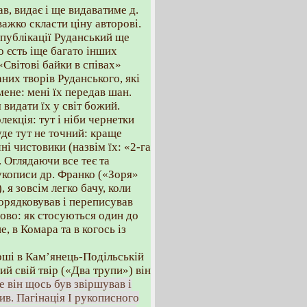
ав, видає і ще видаватиме д.
важко скласти ціну авторові.
 публікації Руданський ще
о єсть іще багато інших
Світові байки в співах»
аних творів Руданського, які
мене: мені їх передав шан.
видати їх у світ божий.
олекція: тут і ніби чернетки
де тут не точний: краще
ні чистовики (назвім їх: «2-га
и. Оглядаючи все теє та
рукописи др. Франко («Зоря»
), я зовсім легко бачу, коли
порядковував і переписував
слово: як стосуються один до
е, в Комара та в когось із
рші в Кам’янець-Подільській
ий свій твір («Два трупи») він
е він щось був звіршував і
в. Пагінація І рукописного