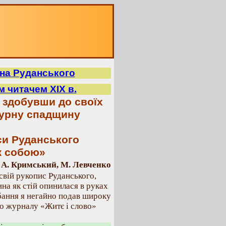
на Руданського
 читачем XIX в.
, здобувши до своїх
турну спадщину
си Руданського
іж собою»
А. Кримський, М. Левченко
свій рукопис Руданського,
на як стій опинилася в руках
дбання я негайно подав широку
о журналу «Житє і слово»