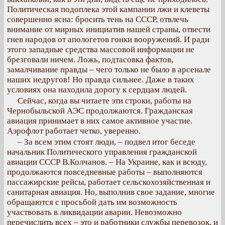
Политическая подоплека этой кампании лжи и клеветы
совершенно ясна: бросить тень на СССР, отвлечь
внимание от мирных инициатив нашей страны, отвести
гнев народов от апологетов гонки вооружений. И ради
этого западные средства массовой информации не
брезговали ничем. Ложь, подтасовка фактов,
замалчивание правды – чего только не было в арсенале
наших недругов! Но правда сильнее. Даже в таких
условиях она находила дорогу к сердцам людей.
Сейчас, когда вы читаете эти строки, работы на
Чернобыльской АЭС продолжаются. Гражданская
авиация принимает в них самое активное участие.
Аэрофлот работает четко, уверенно.
– За всем этим стоят люди, – подвел итог беседе
начальник Политического управления гражданской
авиации СССР В.Колчанов. – На Украине, как и всюду,
продолжаются повседневные работы – выполняются
пассажирские рейсы, работает сельскохозяйственная и
санитарная авиация. Но, выполнив свое задание, многие
обращаются с просьбой дать им возможность
участвовать в ликвидации аварии. Невозможно
перечислить всех – это и работники службы перевозок, и