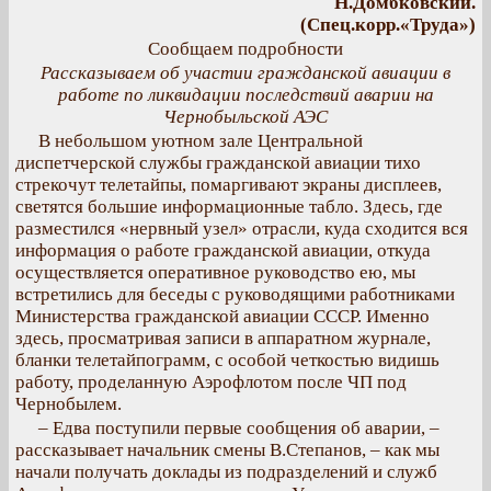
Н.Домбковский.
(Спец.корр.«Труда»)
Сообщаем подробности
Рассказываем об участии гражданской авиации в
работе по ликвидации последствий аварии на
Чернобыльской АЭС
В небольшом уютном зале Центральной
диспетчерской службы гражданской авиации тихо
стрекочут телетайпы, помаргивают экраны дисплеев,
светятся большие информационные табло. Здесь, где
разместился «нервный узел» отрасли, куда сходится вся
информация о работе гражданской авиации, откуда
осуществляется оперативное руководство ею, мы
встретились для беседы с руководящими работниками
Министерства гражданской авиации СССР. Именно
здесь, просматривая записи в аппаратном журнале,
бланки телетайпограмм, с особой четкостью видишь
работу, проделанную Аэрофлотом после ЧП под
Чернобылем.
– Едва поступили первые сообщения об аварии, –
рассказывает начальник смены В.Степанов, – как мы
начали получать доклады из подразделений и служб