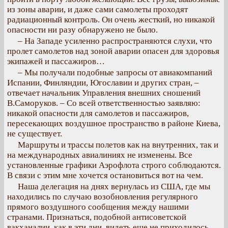
из зоны аварии, и даже сами самолеты проходят
радиационный контроль. Он очень жесткий, но никакой
опасности ни разу обнаружено не было.
– На Западе усиленно распространяются слухи, что
пролет самолетов над зоной аварии опасен для здоровья
экипажей и пассажиров…
– Мы получали подобные запросы от авиакомпаний
Испании, Финляндии, Югославии и других стран, –
отвечает начальник Управления внешних сношений
В.Саморуков. – Со всей ответственностью заявляю:
никакой опасности для самолетов и пассажиров,
пересекающих воздушное пространство в районе Киева,
не существует.
Маршруты и трассы полетов как на внутренних, так и
на международных авиалиниях не изменены. Все
установленные графики Аэрофлота строго соблюдаются.
В связи с этим мне хочется остановиться вот на чем.
Наша делегация на днях вернулась из США, где мы
находились по случаю возобновления регулярного
прямого воздушного сообщения между нашими
странами. Признаться, подобной антисоветской
вакханалии, как в эти дни, видеть еще не приходилось.