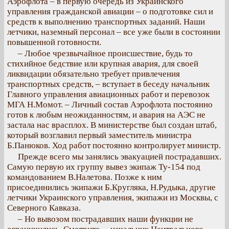
Аэрофлота – в первую очередь из Украинского
управления гражданской авиации – о подготовке сил и
средств к выполнению транспортных заданий. Наши
летчики, наземный персонал – все уже были в состоянии
повышенной готовности.
– Любое чрезвычайное происшествие, будь то
стихийное бедствие или крупная авария, для своей
ликвидации обязательно требует привлечения
транспортных средств, – вступает в беседу начальник
Главного управления авиационных работ и перевозок
МГА Н.Момот. – Личный состав Аэрофлота постоянно
готов к любым неожиданностям, и авария на АЭС не
застала нас врасплох. В министерстве был создан штаб,
который возглавил первый заместитель министра
Б.Панюков. Ход работ постоянно контролирует министр.
Прежде всего мы занялись эвакуацией пострадавших.
Самую первую их группу вывез экипаж Ту-154 под
командованием В.Налетова. Позже к ним
присоединились экипажи Б.Кругляка, Н.Рудыка, другие
летчики Украинского управления, экипажи из Москвы, с
Северного Кавказа.
– Но вывозом пострадавших наши функции не