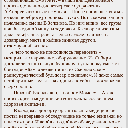
ограничились. Смотрите, – начальник Центрального
производственно-диспетчерского управления
А.Андреев открывает журнал. – После происшествия мы
начали переброску срочных грузов. Вот, скажем, записи
начальника смены В.Зеленова. По ним видно: все грузы
шли без единой минуты задержки. Были организованы
даже эстафетные рейсы – едва самолет садился на
дозаправку, места в кабине занимал другой,
отдохнувший экипаж.
А чего только не приходилось перевозить –
материалы, снаряжение, оборудование. Из Сибири
доставили специальную бурильную установку вместе с
бригадой «Бамтоннельстроя», из Свердловска –
радиоуправляемый бульдозер с экипажем. И даже самые
негабаритные грузы – находили способы! – доставляли
сверхсрочно.
– Николай Васильевич, – вопрос Момоту. – А как
производится медицинский контроль за состоянием
здоровья экипажей?
– В каждом аэропорту организованы медицинские
посты, непрерывно обследующие не только экипажи, но
и пассажиров. И вообще подобное обследование может
пройти в порту любой желающий. Все грузы, вывозимые