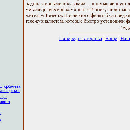
радиоактивными облаками»… промышленную зон
металлургический комбинат «Терни», ядовитый
жителям Триеста. После этого фильм был предъ
тележурналистам, которые быстро установили фа
Труд,
Попередня сторінка
|
Вище
|
Наст
.Горбачева
елевидению
АЭС:
места
я
в