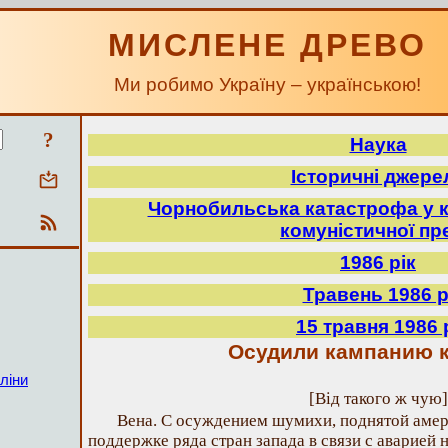
МИСЛЕНЕ ДРЕВО
Ми робимо Україну – українською!
?
Наука
Історичні джере
Чорнобильська катастрофа у к
комуністичної пр
1986 рік
Травень 1986 р
15 травня 1986 
Осудили кампанию 
ліни
[Від такого ж чую]
Вена. С осуждением шумихи, поднятой амер
поддержке ряда стран запада в связи с аварией