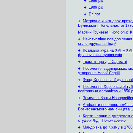
+
1988 рік
+
1989 рік
+
Епілог
+
Метрична книга двох приход
Буянської і Попельнастої 1770
Мартин Груневег і його опис 
+
Найстисліше повідомлення
сплюндрування Індій
+
Козацька Україна ХVІ – ХVІІ
французьких сучасників
+
Трактат про дві Сарматії
+
Поселення задніпрських мі
утворення Нової Сербії
+
Фонд Херсонської духовної
+
Поселення Херсонської губе
повітовими алфавітами 1856 
+
Земельні банки Новоросійс
+
Алфавіти поселень «київськ
Вознесенського намісництва 1
+
Карти і плани в джерелозн
студіях Лідії Пономаренко
+
Мандрівка до Криму в 1786 