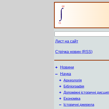
Лист на сайт
Стрічка новин (RSS)
+
Новини
–
Наука
+
Археологія
+
Бібліографія
+
Допоміжні історичні дисцип
+
Економіка
–
Історичні джерела