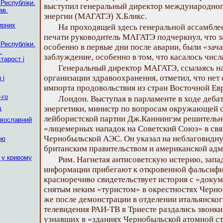
 Республіки.
выступил генеральный директор международног
ав.
энергии (МАГАТЭ) X.Бликс.
ирних
На проходящей здесь генеральной ассамбл
печати руководитель МАГАТЭ подчеркнул, что 
 Республіки.
особенно в первые дни после аварии, были «за
.
заблуждение, особенно в том, что касалось чис
тарост і
Генеральный директор МАГАТЭ, ссылаясь н
организации здравоохранения, отметил, что нет
 і
импорта продовольствия из стран Восточной Ев
-го
Лондон. Выступая в парламенте в ходе деба
энергетики, министр по вопросам окружающей с
д
лейбористской партии Дж.Каннингэм решительн
авославний
«лицемерных нападок на Советский Союз» в связ
Чернобыльской АЭС. Он указал на неблаговидн
ою
британским правительством и американской адм
 у кривому
Рим. Нагнетая антисоветскую истерию, запа
информации прибегают к откровенной фальсифик
красноречиво свидетельствует история с «доку
снятым неким «туристом» в окрестностях Черн
же после демонстрации в отделении итальянског
телевидения РАИ-ТВ в Триесте раздались звонк
узнавших в «зданиях Чернобыльской атомной ст