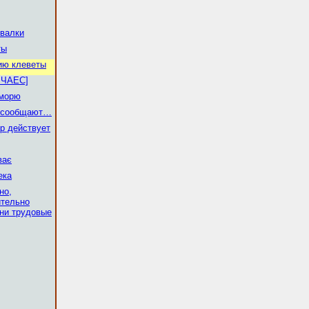
валки
ты
ию клеветы
а ЧАЕС]
 морю
 сообщают…
р действует
ває
ека
но,
ительно
дни трудовые