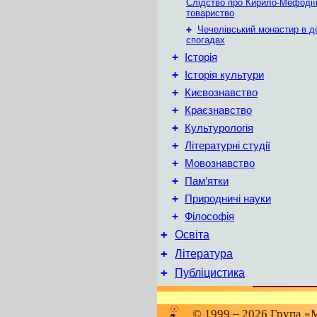
Слідство про Кирило-Мефодії
товариство
+
Чечелівський монастир в д
спогадах
+
Історія
+
Історія культури
+
Києвознавство
+
Краєзнавство
+
Культурологія
+
Літературні студії
+
Мовознавство
+
Пам’ятки
+
Природничі науки
+
Філософія
+
Освіта
+
Література
+
Публіцистика
© 1999 – 2026 Група «М