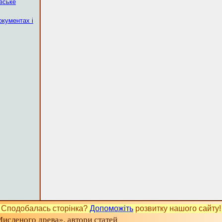
вське
окументах і
Сподобалась сторінка?
Допоможіть
розвитку нашого сайту!
исленого древа», автори статей