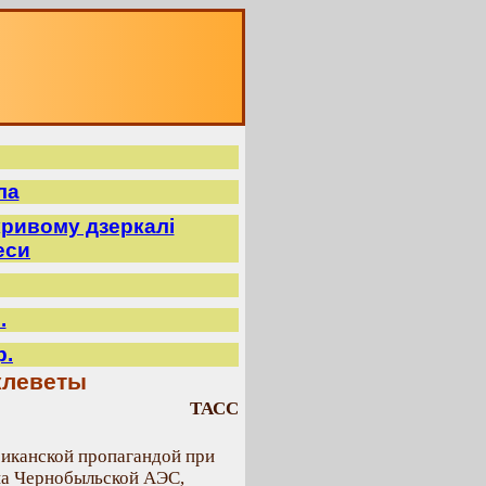
ла
ривому дзеркалі
еси
.
р.
клеветы
ТАСС
иканской пропагандой при
 на Чернобыльской АЭС,