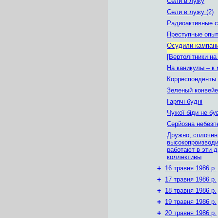
Сели в лужу
Сели в лужу (2)
Радиоактивные с
Преступные опы
Осудили кампан
[Вертолітники н
На каникулы – к
Корреспонденты
Зеленый конвейе
Гарячі будні
Чужої біди не бу
Серйозна небезп
Дружно, сплочен
высокопроизвод
работают в эти 
коллективы
+
16 травня 1986 р.
+
17 травня 1986 р.
+
18 травня 1986 р.
+
19 травня 1986 р.
+
20 травня 1986 р.