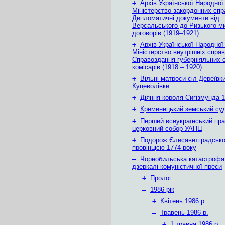
+
Архів Української Народної
Міністерство закордонних спр
Дипломатичні документи від
Версальського до Ризького м
договорів (1919–1921)
+
Архів Української Народної
Міністерство внутрішніх справ
Справоздання губерніяльних с
комісарів (1918 – 1920)
+
Вільні матроси сіл Дереївки
Куцеволівки
+
Діяння короля Сигізмунда 1
+
Кременецький земський су
+
Перший всеукраїнський пр
церковний собор УАПЦ
+
Подорож Єлисаветградськ
провінцією 1774 року
–
Чорнобильська катастрофа
дзеркалі комуністичної преси
+
Пролог
–
1986 рік
+
Квітень 1986 р.
–
Травень 1986 р.
+
1 травня 1986 р.