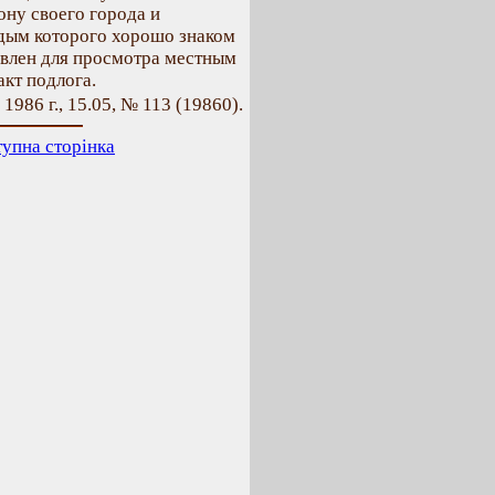
у своего города и
 дым которого хорошо знаком
явлен для просмотра местным
кт подлога.
 1986 г., 15.05, № 113 (19860).
упна сторінка