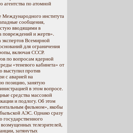
о агентства по атомной
ее Международного института
западные сообщения,
частую вводящими в
ла повреждений и жертв».
а экспертов Всемирной
 оснований для ограничения
ропы, включая СССР.
тов по вопросам ядерной
реды «теневого кабинета» от
о выступил против
и с аварией на
ую позицию, занятую
инистрацией в этом вопросе.
дные средства массовой
ации и подлогу. Об этом
ментальным фильмом», якобы
обыльской АЭС. Однако сразу
о государственного
и возмущенных телезрителей,
анции, затянутых