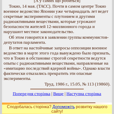
[А у самих що робиться]
Токио, 14 мая. (ТАСС). Почти в самом центре Токио
военное ведомство Японии уже четырнадцать лет ведет
секретные эксперименты с плутонием и другими
радиоактивными веществами, которые угрожают
безопасности жителей 12-миллионного города и
нарушают местное законодательство.
Об этом говорится в заявлении группы коммунистов-
депутатов парламента.
В ответ на настойчивые запросы оппозиции военное
ведомство в марте этого года вынуждено было признать,
что в Токио в обстановке строгой секретности ведутся
опыты с радиоактивными веществами, направленные на
«имитацию последствий ядерной войны». Однако власти
фактически отказались прекратить эти опасные
эксперименты.
Труд, 1986 г., 15.05, № 113 (19860).
Попередня сторінка
|
Вище
|
Наступна сторінка
Сподобалась сторінка?
Допоможіть
розвитку нашого
сайту!