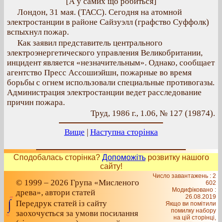
[А у самих що робиться]
Лондон, 31 мая. (ТАСС). Сегодня на атомной
электростанции в районе Сайзуэлл (графство Суффолк)
вспыхнул пожар.
Как заявил представитель центрального
электроэнергетического управления Великобритании,
инцидент является «незначительным». Однако, сообщает
агентство Пресс Ассошиэйшн, пожарные во время
борьбы с огнем использовали специальные противогазы.
Администрация электростанции ведет расследование
причин пожара.
Труд, 1986 г., 1.06, № 127 (19874).
Вище
|
Наступна сторінка
Сподобалась сторінка?
Допоможіть
розвитку нашого
сайту!
Число завантажень : 2
© 1999 – 2026 Група «Мисленого
602
Модифіковано :
древа», автори статей
26.08.2019
Передрук статей із сайту
Якщо ви помітили
помилку набору
заохочується за умови посилання
на цiй сторiнцi,