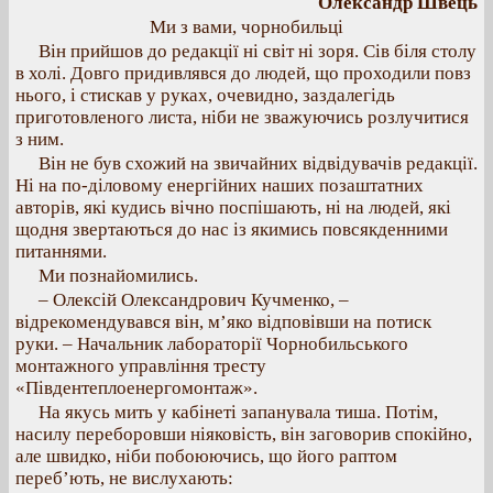
Олександр Швець
Ми з вами, чорнобильці
Він прийшов до редакції ні світ ні зоря. Сів біля столу
в холі. Довго придивлявся до людей, що проходили повз
нього, і стискав у руках, очевидно, заздалегідь
приготовленого листа, ніби не зважуючись розлучитися
з ним.
Він не був схожий на звичайних відвідувачів редакції.
Ні на по-діловому енергійних наших позаштатних
авторів, які кудись вічно поспішають, ні на людей, які
щодня звертаються до нас із якимись повсякденними
питаннями.
Ми познайомились.
– Олексій Олександрович Кучменко, –
відрекомендувався він, м’яко відповівши на потиск
руки. – Начальник лабораторії Чорнобильського
монтажного управління тресту
«Південтеплоенергомонтаж».
На якусь мить у кабінеті запанувала тиша. Потім,
насилу переборовши ніяковість, він заговорив спокійно,
але швидко, ніби побоюючись, що його раптом
переб’ють, не вислухають: