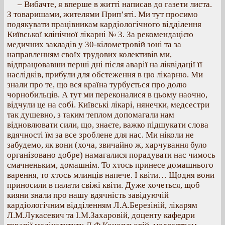
– Вибачте, я вперше в житті написав до газети листа.
З товаришами, жителями Прип’яті. Ми тут просимо
подякувати працівникам кардіологічного відділення
Київської клінічної лікарні № 3. За рекомендацією
медичних закладів у 30-кілометровій зоні та за
направленням своїх трудових колективів ми,
відпрацювавши перші дні після аварії на ліквідації її
наслідків, прибули для обстеження в цю лікарню. Ми
знали про те, що вся країна турбується про долю
чорнобильців. А тут ми переконалися в цьому наочно,
відчули це на собі. Київські лікарі, нянечки, медсестри
так душевно, з таким теплом допомагали нам
відновлювати сили, що, знаєте, важко підшукати слова
вдячності їм за все зроблене для нас. Ми ніколи не
забудемо, як вони (хоча, звичайно ж, харчування було
організовано добре) намагалися порадувати нас чимось
смачненьким, домашнім. То хтось принесе домашнього
варення, то хтось млинців напече. І квіти… Щодня вони
приносили в палати свіжі квіти. Дуже хочеться, щоб
кияни знали про нашу вдячність завідуючій
кардіологічним відділенням Л.А.Березіній, лікарям
Л.М.Лукасевич та І.М.Захаровій, доценту кафедри