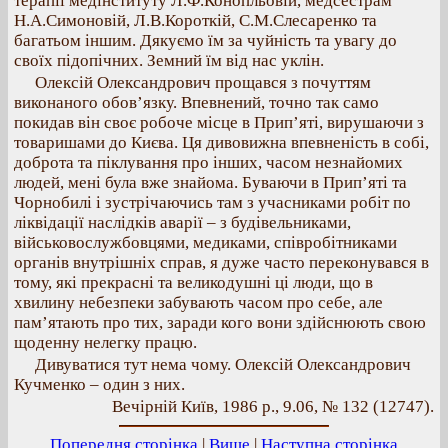
терапії медінституту Л.Ф.Конопльовій, медсестрам
Н.А.Симоновій, Л.В.Короткій, С.М.Слесаренко та
багатьом іншим. Дякуємо їм за чуйність та увагу до
своїх підопічних. Земний їм від нас уклін.
Олексій Олександрович прощався з почуттям
виконаного обов’язку. Впевнений, точно так само
покидав він своє робоче місце в Прип’яті, вирушаючи з
товаришами до Києва. Ця дивовижна впевненість в собі,
доброта та піклування про інших, часом незнайомих
людей, мені була вже знайома. Буваючи в Прип’яті та
Чорнобилі і зустрічаючись там з учасниками робіт по
ліквідації наслідків аварії – з будівельниками,
військовослужбовцями, медиками, співробітниками
органів внутрішніх справ, я дуже часто переконувався в
тому, які прекрасні та великодушні ці люди, що в
хвилину небезпеки забувають часом про себе, але
пам’ятають про тих, заради кого вони здійснюють свою
щоденну нелегку працю.
Дивуватися тут нема чому. Олексій Олександрович
Кучменко – один з них.
Вечірній Київ, 1986 р., 9.06, № 132 (12747).
Попередня сторінка
|
Вище
|
Наступна сторінка