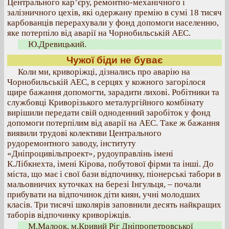
Центрального кар’єру, ремонтно-механічного і
залізничного цехів, які одержану премію в сумі 18 тисяч
карбованців перерахували у фонд допомоги населенню,
яке потерпіло від аварії на Чорнобильській АЕС.
Ю.Древицький.
Чужої біди не буває
Коли ми, криворіжці, дізнались про аварію на
Чорнобильській АЕС, в серцях у кожного загорілося
щире бажання допомогти, зарадити лихові. Робітники та
службовці Криворізького металургійного комбінату
вирішили передати свій одноденний заробіток у фонд
допомоги потерпілим від аварії на АЕС. Таке ж бажання
виявили трудові колективи Центрального
рудоремонтного заводу, інституту
«Дніпроцивільпроект», рудоуправлінь імені
К.Лібкнехта, імені Кірова, побутової фірми та інші. До
міста, що має і свої бази відпочинку, піонерські табори в
мальовничих куточках на березі Інгульця, – почали
прибувати на відпочинок діти киян, учні молодших
класів. Три тисячі школярів заповнили десять найкращих
таборів відпочинку криворіжців.
М.Малоок. м.Кривий Ріг Дніпропетровської