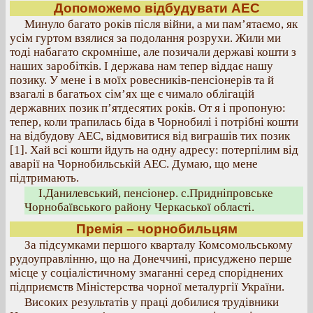
Допоможемо відбудувати АЕС
Минуло багато років після війни, а ми пам’ятаємо, як
усім гуртом взялися за подолання розрухи. Жили ми
тоді набагато скромніше, але позичали державі кошти з
наших заробітків. І держава нам тепер віддає нашу
позику. У мене і в моїх ровесників-пенсіонерів та й
взагалі в багатьох сім’ях ще є чимало облігацій
державних позик п’ятдесятих років. От я і пропоную:
тепер, коли трапилась біда в Чорнобилі і потрібні кошти
на відбудову АЕС, відмовитися від виграшів тих позик
[1]. Хай всі кошти йдуть на одну адресу: потерпілим від
аварії на Чорнобильській АЕС. Думаю, що мене
підтримають.
І.Данилевський, пенсіонер. с.Придніпровське
Чорнобаївського району Черкаської області.
Премія – чорнобильцям
За підсумками першого кварталу Комсомольському
рудоуправлінню, що на Донеччині, присуджено перше
місце у соціалістичному змаганні серед споріднених
підприємств Міністерства чорної металургії України.
Високих результатів у праці добилися трудівники