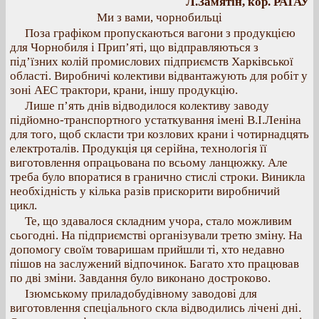
Л.Замятін, кор. РАТАУ
Ми з вами, чорнобильці
Поза графіком пропускаються вагони з продукцією
для Чорнобиля і Прип’яті, що відправляються з
під’їзних колій промислових підприємств Харківської
області. Виробничі колективи відвантажують для робіт у
зоні АЕС трактори, крани, іншу продукцію.
Лише п’ять днів відводилося колективу заводу
підйомно-транспортного устаткування імені В.І.Леніна
для того, щоб скласти три козлових крани і чотирнадцять
електроталів. Продукція ця серійна, технологія її
виготовлення опрацьована по всьому ланцюжку. Але
треба було впоратися в гранично стислі строки. Виникла
необхідність у кілька разів прискорити виробничий
цикл.
Те, що здавалося складним учора, стало можливим
сьогодні. На підприємстві організували третю зміну. На
допомогу своїм товаришам прийшли ті, хто недавно
пішов на заслужений відпочинок. Багато хто працював
по дві зміни. Завдання було виконано достроково.
Ізюмському приладобудівному заводові для
виготовлення спеціального скла відводились лічені дні.