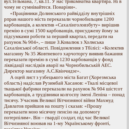
вул.Тельмана, 7, кв.11. У нас трикімнатна квартира. Ні в
чому не сумнівайтеся. Понаріни».
«Працівники Долинського райвідділу внутрішніх
рправ нашого міста переказали чорнобильцям 1200
карбованців, а колектив «Сахалінголовзбуту» вирішив
премію в сумі 1500 карбованців, присуджену йому за
підсумками роботи за перший квартал, передати на
рахунок № 904», – пише З.Ковалюк з Холмська
Сахалінської області. Повідомлення з Тбілісі: «Колектив
магазину № 35 Жовтневого харчоторгу виявив бажання
переказати премію в сумі 1230 карбованців у фонд
ліквідації наслідків аварії на Чорнобильській АЕС.
Директор магазину А.С.Квінчидзе».
А оцей лист з узбецького міста Багат (Хорезмська
область) надіслав Рузимбай Хасанов: «Ткалі місцевої
ткацької фабрики переказали на рахунок № 904 шістсот
карбованців, а трудівники колгоспу імені Леніна – понад
тисячу. Учасник Великої Вітчизняної війни Махмуд
Давлатов прийшов на пошту і сказав: «Прошу
переказати мою місячну пенсію на допомогу
потерпілим». Він – гвардії солдат, під час Великої
Вітчизняної воював на 1-му Українському фронті,