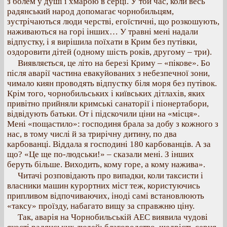
з болем у душі і хмарою в серці. У той час, коли весь
радянський народ допомагає чорнобильцям,
зустрічаються люди черстві, егоїстичні, що розкошують,
наживаються на горі інших… У травні мені надали
відпустку, і я вирішила поїхати в Крим без путівки,
оздоровити дітей (одному шість років, другому – три).
Виявляється, це літо на березі Криму – «пікове». Бо
після аварії частина евакуйованих з небезпечної зони,
чимало киян проводять відпустку біля моря без путівок.
Крім того, чорнобильських і київських дітлахів, яких
привітно прийняли кримські санаторії і піонертабори,
відвідують батьки. От і підскочили ціни на «місця».
Мені «пощастило»: господиня брала за добу з кожного з
нас, в тому числі й за трирічну дитину, по два
карбованці. Віддала я господині 180 карбованців. А за
що? «Це ще по-людськи!» – сказали мені. З інших
беруть більше. Виходить, кому горе, а кому нажива».
Читачі розповідають про випадки, коли таксисти і
власники машин курортних міст теж, користуючись
припливом відпочиваючих, іноді самі встановлюють
«таксу» проїзду, набагато вищу за справжню ціну.
Так, аварія на Чорнобильській АЕС виявила чудові