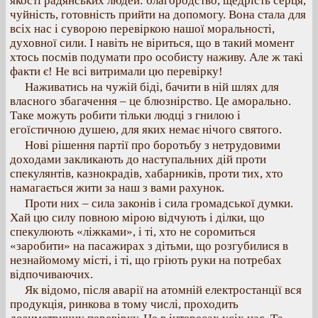
якості радянських людей: благородство, щедрість серця,
чуйність, готовність прийти на допомогу. Вона стала для
всіх нас і суворою перевіркою нашої моральності,
духовної сили. І навіть не віриться, що в такий момент
хтось посмів подумати про особисту наживу. Але ж такі
факти є! Не всі витримали цю перевірку!
Наживатись на чужій біді, бачити в ній шлях для
власного збагачення – це блюзнірство. Це аморально.
Таке можуть робити тільки людці з гнилою і
егоїстичною душею, для яких немає нічого святого.
Нові рішення партії про боротьбу з нетрудовими
доходами закликають до наступальних дій проти
спекулянтів, казнокрадів, хабарників, проти тих, хто
намагається жити за наш з вами рахунок.
Проти них – сила законів і сила громадської думки.
Хай цю силу повною мірою відчують і ділки, що
спекулюють «ліжками», і ті, хто не соромиться
«заробити» на пасажирах з дітьми, що розгубилися в
незнайомому місті, і ті, що гріють руки на потребах
відпочиваючих.
Як відомо, після аварії на атомній електростанції вся
продукція, ринкова в тому числі, проходить