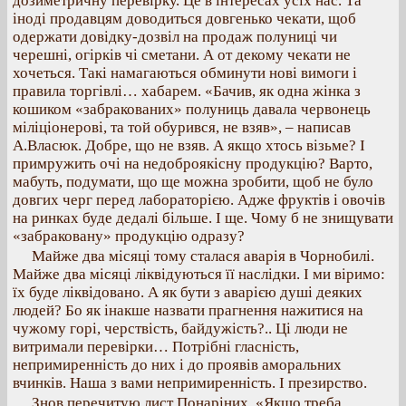
дозиметричну перевірку. Це в інтересах усіх нас. Та
іноді продавцям доводиться довгенько чекати, щоб
одержати довідку-дозвіл на продаж полуниці чи
черешні, огірків чі сметани. А от декому чекати не
хочеться. Такі намагаються обминути нові вимоги і
правила торгівлі… хабарем. «Бачив, як одна жінка з
кошиком «забракованих» полуниць давала червонець
міліціонерові, та той обурився, не взяв», – написав
А.Власюк. Добре, що не взяв. А якщо хтось візьме? І
примружить очі на недоброякісну продукцію? Варто,
мабуть, подумати, що ще можна зробити, щоб не було
довгих черг перед лабораторією. Адже фруктів і овочів
на ринках буде дедалі більше. І ще. Чому б не знищувати
«забраковану» продукцію одразу?
Майже два місяці тому сталася аварія в Чорнобилі.
Майже два місяці ліквідуються її наслідки. І ми віримо:
їх буде ліквідовано. А як бути з аварією душі деяких
людей? Бо як інакше назвати прагнення нажитися на
чужому горі, черствість, байдужість?.. Ці люди не
витримали перевірки… Потрібні гласність,
непримиренність до них і до проявів аморальних
вчинків. Наша з вами непримиренність. І презирство.
Знов перечитую лист Понаріних. «Якщо треба