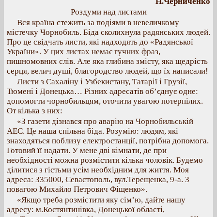
Н.Черниченко
Роздуми над листами
Вся країна стежить за подіями в невеличкому
містечку Чорнобиль. Біда сколихнула радянських людей.
Про це свідчать листи, які надходять до «Радянської
України». У цих листах немає гучних фраз,
пишномовних слів. Але яка глибина змісту, яка щедрість
серця, велич душі, благородство людей, що їх написали!
Листи з Сахаліну і Узбекистану, Татарії і Грузії,
Тюмені і Донецька… Різних адресатів об’єднує одне:
допомогти чорнобильцям, оточити увагою потерпілих.
От кілька з них:
«З газети дізнався про аварію на Чорнобильській
АЕС. Це наша спільна біда. Розумію: людям, які
знаходяться поблизу електростанції, потрібна допомога.
Готовий її надати. У мене дві кімнати, де при
необхідності можна розмістити кілька чоловік. Будемо
ділитися з гістьми усім необхідним для життя. Моя
адреса: 335000, Севастополь, вул.Терещенка, 9-а. З
повагою Михайло Петрович Фіщенко».
«Якщо треба розмістити яку сім’ю, дайте нашу
адресу: м.Костянтинівка, Донецької області,