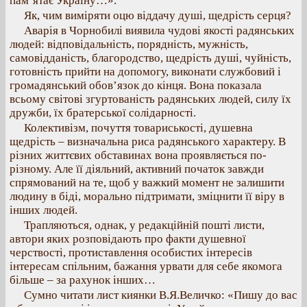
пам’ятає Україну…».
Як, чим виміряти оцю віддачу душі, щедрість серця?
Аварія в Чорнобилі виявила чудові якості радянських
людей: відповідальність, порядність, мужність,
самовідданість, благородство, щедрість душі, чуйність,
готовність прийти на допомогу, виконати службовий і
громадянський обов’язок до кінця. Вона показала
всьому світові згуртованість радянських людей, силу їх
дружби, їх братерської солідарності.
Колективізм, почуття товариськості, душевна
щедрість – визначальна риса радянського характеру. В
різних життєвих обставинах вона проявляється по-
різному. Але її діяльний, активний початок завжди
спрямований на те, щоб у важкий момент не залишити
людину в біді, морально підтримати, зміцнити її віру в
інших людей.
Трапляються, однак, у редакційній пошті листи,
автори яких розповідають про факти душевної
черствості, протиставлення особистих інтересів
інтересам спільним, бажання урвати для себе якомога
більше – за рахунок інших…
Сумно читати лист киянки В.Я.Величко: «Пишу до вас