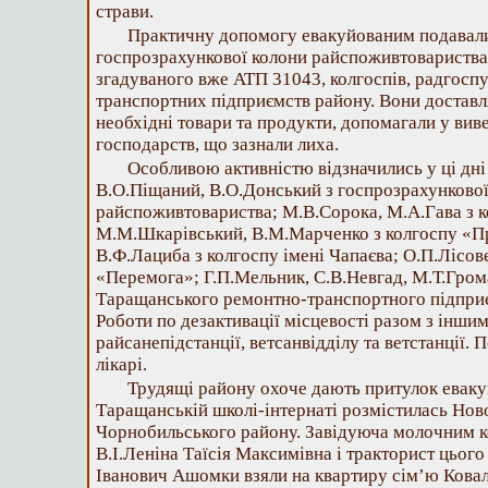
страви.
Практичну допомогу евакуйованим подавали
госпрозрахункової колони райспоживтовариства
згадуваного вже АТП 31043, колгоспів, радгосп
транспортних підприємств району. Вони доставля
необхідні товари та продукти, допомагали у виве
господарств, що зазнали лиха.
Особливою активністю відзначились у ці дні 
В.О.Піщаний, В.О.Донський з госпрозрахункової
райспоживтовариства; М.В.Сорока, М.А.Гава з 
М.М.Шкарівський, В.М.Марченко з колгоспу «Пр
В.Ф.Лациба з колгоспу імені Чапаєва; О.П.Лісов
«Перемога»; Г.П.Мельник, С.В.Невгад, М.Т.Гром
Таращанського ремонтно-транспортного підприє
Роботи по дезактивації місцевості разом з інши
райсанепідстанції, ветсанвідділу та ветстанції. П
лікарі.
Трудящі району охоче дають притулок еваку
Таращанській школі-інтернаті розмістилась Но
Чорнобильського району. Завідуюча молочним к
В.І.Леніна Таїсія Максимівна і тракторист цього
Іванович Ашомки взяли на квартиру сім’ю Ковале