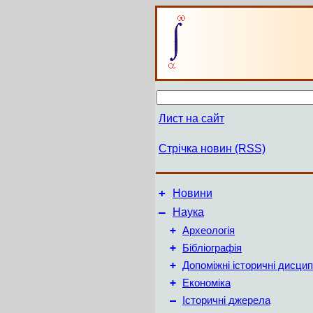
Лист на сайт
Стрічка новин (RSS)
+
Новини
–
Наука
+
Археологія
+
Бібліографія
+
Допоміжні історичні дисцип
+
Економіка
–
Історичні джерела