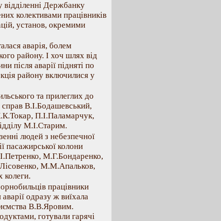
у відділенні Держбанку
сених колективами працівників
ацій, установ, окремими
алася аварія, болем
ого району. І хоч шлях від
ни після аварії підняті по
кція району включилися у
ильського та прилеглих до
 справ В.І.Бодашевський,
.К.Токар, П.І.Паламарчук,
ідділу М.І.Старим.
зенні людей з небезпечної
ії пасажирської колони
І.Петренко, М.Г.Бондаренко,
А.Лісовенко, М.М.Апальков,
 колеги.
чорнобильців працівники
аварії одразу ж виїхала
риємства В.В.Яровим.
дуктами, готували гарячі