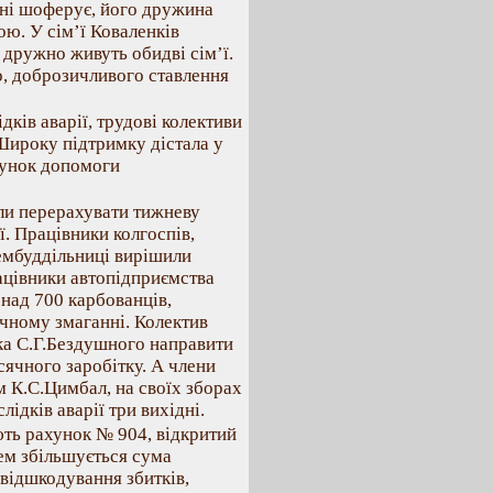
ині шоферує, його дружина
ою. У сім’ї Коваленків
е дружно живуть обидві сім’ї.
, доброзичливого ставлення
дків аварії, трудові колективи
Широку підтримку дістала у
ахунок допомоги
или перерахувати тижневу
ії. Працівники колгоспів,
ембуддільниці вирішили
ацівники автопідприємства
над 700 карбованців,
ичному змаганні. Колектив
ка С.Г.Бездушного направити
ячного заробітку. А члени
м К.С.Цимбал, на своїх зборах
лідків аварії три вихідні.
ть рахунок № 904, відкритий
ем збільшується сума
відшкодування збитків,