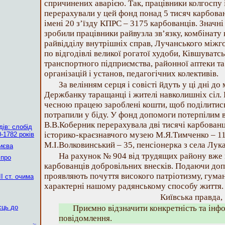
спричинених аварією. Так, працівники колгоспу 
перерахували у цей фонд понад 5 тисяч карбованц
імені 20 з’їзду КПРС – 3175 карбованців. Значн
зробили працівники райвузла зв’язку, комбінату
райвідділу внутрішніх справ, Лучанського міжг
по відгодівлі великої рогатої худоби, Ківшуватс
транспортного підприємства, районної аптеки та
організацій і установ, педагогічних колективів.
За велінням серця і совісті йдуть у ці дні до
Держбанку таращанці і жителі навколишніх сіл. 
чесною працею зароблені кошти, щоб поділитись
потрапили у біду. У фонд допомоги потерпілим в
В.В.Коберник перерахувала дві тисячі карбованц
ів: слобід
історико-краєзнавчого музею М.Я.Тимченко – 11
-1782 років
М.І.Волковинський – 35, пенсіонерка з села Лук
Києва
На рахунок № 904 від трудящих району вже 
 про
карбованців добровільних внесків. Подаючи до
проявляють почуття високого патріотизму, гуман
І ст. очима
характерні нашому радянському способу життя.
Київська правда, 
сць до
Приємно відзначити конкретність та інф
повідомлення.