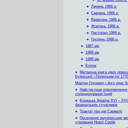
+
Липень 1986 р.
+
Серпень 1986 р.
+
Вересень 1986 р.
+
Жовтень 1986 р.
+
Листопад 1986 р.
+
Грудень 1986 р.
+
1987 рік
+
1988 рік
+
1989 рік
+
Епілог
+
Метрична книга двох приход
Буянської і Попельнастої 1770
Мартин Груневег і його опис 
+
Найстисліше повідомлення
сплюндрування Індій
+
Козацька Україна ХVІ – ХVІІ
французьких сучасників
+
Трактат про дві Сарматії
+
Поселення задніпрських мі
утворення Нової Сербії