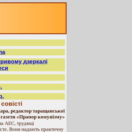
ла
ривому дзеркалі
еси
.
р.
 совісті
ара, редактор таращанської
 газети «Прапор комунізму»
на АЕС, трудящі
сте. Вони надають практичну