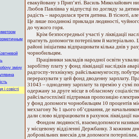
евакуйовану з Прип’яті. Василь Миколайович н
Любов Павлівна у відпустці по догляду за дитин
радість – народилася третя дитина. В тісноті, ал
Це лише поодинокі приклади людяності, чуйного
до чужого горя.
зиметром
Крім безпосередньої участі у ліквідації наслі
герметичным
прагнуть допомогти потерпілим й матеріально. 
районі ініціатива відпрацювати кілька днів у р
чорнобильцям.
Жовтневой
Працівники закладів народної освіти ухвал
ль
заробітну плату у фонд ліквідації наслідків авар
робочу зміну
радгоспу-технікуму. райсількомунгоспу, побутр
алявина
перерахувати у цей фонд дводенну зарплату. Пр
ість
31043 – одноденну зарплату та премію у сумі по
 і совісті
одержану за друге місце в обласному соціаліст
райсільгоспхімії підтримав пропозицію електри
у фонд допомоги чорнобильцям 10 процентів міс
мехзагону № 1 цього об’єднання, де начальнико
дали слово відпрацювати в рахунок ліквідації нас
Фондом людяності, взаємодопомоги називаю
у місцевому відділенні Держбанку. З кожним дн
добровільних внесків для допомоги потерпілим, 