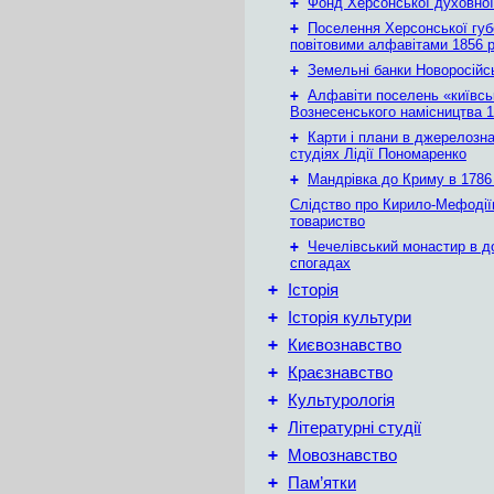
+
Фонд Херсонської духовної
+
Поселення Херсонської губе
повітовими алфавітами 1856 
+
Земельні банки Новоросійс
+
Алфавіти поселень «київськ
Вознесенського намісництва 1
+
Карти і плани в джерелозн
студіях Лідії Пономаренко
+
Мандрівка до Криму в 1786 
Слідство про Кирило-Мефодії
товариство
+
Чечелівський монастир в д
спогадах
+
Історія
+
Історія культури
+
Києвознавство
+
Краєзнавство
+
Культурологія
+
Літературні студії
+
Мовознавство
+
Пам’ятки