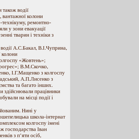
 також водії
, вантажної колони
у-технікуму, ремонтно-
ли у зони евакуації
зенні тварин і техніки з
водії А.С.Бакал, В.І.Чуприна,
 колони
колгоспу «Жовтень»;
огрес»; В.М.Скочко,
енко, І.Г.Мащенко з колгоспу
адський, А.П.Лисенко з
мства та багато інших.
ми здійснювали працівники
обували на місці події і
йованим. Нині у
вошепелицька школа-інтернат
омплексом колгоспу імені
 ж господарства Іван
нків з п’яти осіб,