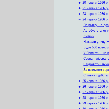
+
20 червня 1986 р.
+
21 червня 1986 р.
+
23 червня 1986 р.
–
24 червня 1986 р.
По рынку – с до
Автобус станет 
Ливень
Назвали улицу 
Буде 500 новосі
У Прип’ять – на 
Сцена – лісова г
Свідомість і чуйн
За покликом серця
Спільна турбота
+
25 червня 1986 р.
+
26 червня 1986 р.
+
27 червня 1986 р.
+
28 червня 1986 р.
+
29 червня 1986 р.
+
30 червня 1986 р.