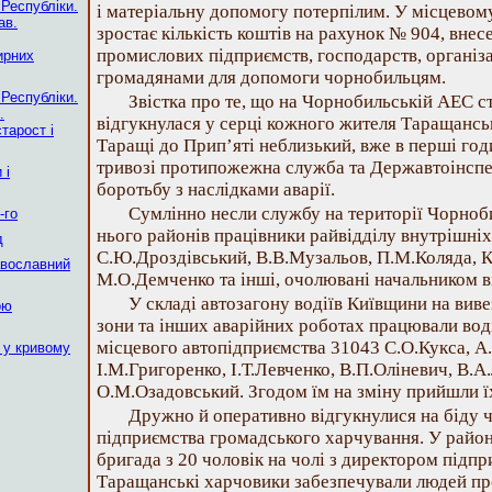
 Республіки.
і матеріальну допомогу потерпілим. У місцевом
ав.
зростає кількість коштів на рахунок № 904, вне
промислових підприємств, господарств, організ
ирних
громадянами для допомоги чорнобильцям.
 Республіки.
Звістка про те, що на Чорнобильській АЕС ст
.
відгукнулася у серці кожного жителя Таращанськ
тарост і
Таращі до Прип’яті неблизький, вже в перші годи
тривозі протипожежна служба та Державтоінспе
 і
боротьбу з наслідками аварії.
Сумлінно несли службу на території Чорноб
-го
нього районів працівники райвідділу внутрішніх
д
С.Ю.Дроздівський, В.В.Музальов, П.М.Коляда, К
авославний
М.О.Демченко та інші, очолювані начальником в
У складі автозагону водіїв Київщини на виве
ою
зони та інших аварійних роботах працювали вод
місцевого автопідприємства 31043 С.О.Кукса, А.
 у кривому
І.М.Григоренко, І.Т.Левченко, В.П.Оліневич, В.
О.М.Озадовський. Згодом їм на зміну прийшли їх
Дружно й оперативно відгукнулися на біду 
підприємства громадського харчування. У район 
бригада з 20 чоловік на чолі з директором підп
Таращанські харчовики забезпечували людей про