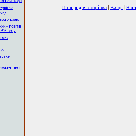
 консисторії
Попередня сторінка
|
Вище
|
Наст
рнії за
року
ького краю
их» повітів
796 року
авчих
р.
вське
окументах і