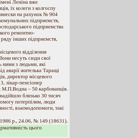
імені Леніна вже
ів, їх колеги з колгоспу
і внески на рахунок № 904
 комунальних підприємств,
осподарського підприємства
ького ремонтно-
 ряду інших підприємств,
 місцевого відділення
Вони несуть сюди свої
 ними з людьми, які
ід аварії жителька Таращі
ів, директор місцевого
3, лікар-пенсіонер
а М.П.Водна – 50 карбованців.
надійшло близько 30 тисяч
помогу потерпілим, люди
ності, взаємодопомоги, такі
1986 р., 24.06, № 149 (18631).
ормативність цього