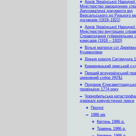
+
Архів Української Народної
Міністерство закордонних спр
Дипломатичні документи від
Версальського до Ризького м
договорів (1919–1921)
+
Архів Української Народної
Міністерство внутрішніх справ
Справоздання губерніяльних с
комісарів (1918 – 1920)
+
Вільні матроси сіл Дереївки
Куцеволівки
+
Діяння короля Сигізмунда 1
+
Кременецький земський су
+
Перший всеукраїнський пр
церковний собор УАПЦ
+
Подорож Єлисаветградськ
провінцією 1774 року
–
Чорнобильська катастрофа
дзеркалі комуністичної преси
+
Пролог
–
1986 рік
+
Квітень 1986 р.
+
Травень 1986 р.
–
Червень 1986 р.