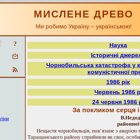
МИСЛЕНЕ ДРЕВО
Ми робимо Україну – українською!
?
Наука
Історичні джере
Чорнобильська катастрофа у к
комуністичної пр
1986 рік
Червень 1986 р
24 червня 1986 
За покликом серця і
В.Недод
ліни
районної
Нещастя чорнобильців, пов’язане з аварією 
Таращанського району сприйняли як своє, особи