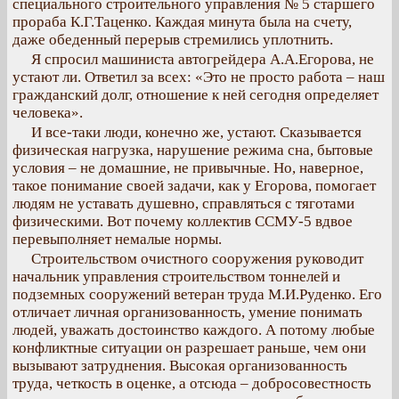
специального строительного управления № 5 старшего
прораба К.Г.Таценко. Каждая минута была на счету,
даже обеденный перерыв стремились уплотнить.
Я спросил машиниста автогрейдера А.А.Егорова, не
устают ли. Ответил за всех: «Это не просто работа – наш
гражданский долг, отношение к ней сегодня определяет
человека».
И все-таки люди, конечно же, устают. Сказывается
физическая нагрузка, нарушение режима сна, бытовые
условия – не домашние, не привычные. Но, наверное,
такое понимание своей задачи, как у Егорова, помогает
людям не уставать душевно, справляться с тяготами
физическими. Вот почему коллектив ССМУ-5 вдвое
перевыполняет немалые нормы.
Строительством очистного сооружения руководит
начальник управления строительством тоннелей и
подземных сооружений ветеран труда М.И.Руденко. Его
отличает личная организованность, умение понимать
людей, уважать достоинство каждого. А потому любые
конфликтные ситуации он разрешает раньше, чем они
вызывают затруднения. Высокая организованность
труда, четкость в оценке, а отсюда – добросовестность