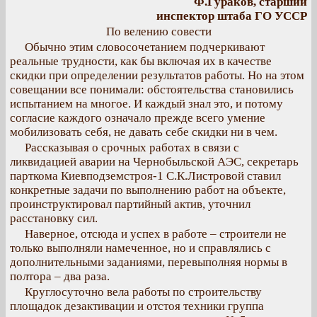
Ф.Гураков, старший
инспектор штаба ГО УССР
По велению совести
Обычно этим словосочетанием подчеркивают
реальные трудности, как бы включая их в качестве
скидки при определении результатов работы. Но на этом
совещании все понимали: обстоятельства становились
испытанием на многое. И каждый знал это, и потому
согласие каждого означало прежде всего умение
мобилизовать себя, не давать себе скидки ни в чем.
Рассказывая о срочных работах в связи с
ликвидацией аварии на Чернобыльской АЭС, секретарь
парткома Киевподземстроя-1 С.К.Листровой ставил
конкретные задачи по выполнению работ на объекте,
проинструктировал партийный актив, уточнил
расстановку сил.
Наверное, отсюда и успех в работе – строители не
только выполняли намеченное, но и справлялись с
дополнительными заданиями, перевыполняя нормы в
полтора – два раза.
Круглосуточно вела работы по строительству
площадок дезактивации и отстоя техники группа