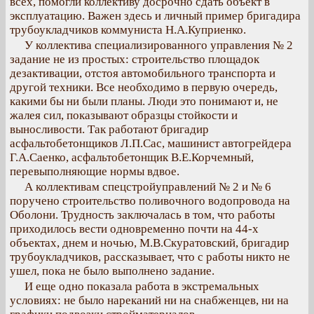
всех, помогли коллективу досрочно сдать объект в
эксплуатацию. Важен здесь и личный пример бригадира
трубоукладчиков коммуниста Н.А.Куприенко.
У коллектива специализированного управления № 2
задание не из простых: строительство площадок
дезактивации, отстоя автомобильного транспорта и
другой техники. Все необходимо в первую очередь,
какими бы ни были планы. Люди это понимают и, не
жалея сил, показывают образцы стойкости и
выносливости. Так работают бригадир
асфальтобетонщиков Л.П.Сас, машинист автогрейдера
Г.А.Саенко, асфальтобетонщик В.Е.Корчемный,
перевыполняющие нормы вдвое.
А коллективам спецстройуправлений № 2 и № 6
поручено строительство поливочного водопровода на
Оболони. Трудность заключалась в том, что работы
приходилось вести одновременно почти на 44-х
объектах, днем и ночью, М.В.Скуратовский, бригадир
трубоукладчиков, рассказывает, что с работы никто не
ушел, пока не было выполнено задание.
И еще одно показала работа в экстремальных
условиях: не было нареканий ни на снабженцев, ни на