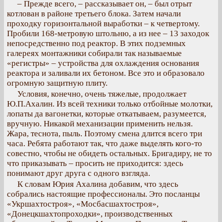
– Прежде всего, – рассказывает он, – был отрыт
котлован в районе третьего блока. Затем начали
проходку горизонтальной выработки – к четвертому.
Пробили 168-метровую штольню, а из нее – 13 заходок
непосредственно под реактор. В этих подземных
галереях монтажники собирали так называемые
«регистры» – устройства для охлаждения основания
реактора и заливали их бетоном. Все это и образовало
огромную защитную плиту.
Условия, конечно, очень тяжелые, продолжает
Ю.П.Ахалин. Из всей техники только отбойные молотки,
лопаты да вагонетки, которые откатываем, разумеется,
вручную. Никакой механизации применить нельзя.
Жара, теснота, пыль. Поэтому смена длится всего три
часа. Ребята работают так, что даже выделять кого-то
совестно, чтобы не обидеть остальных. Бригадиру, не то
что приказывать – просить не приходится: здесь
понимают друг друга с одного взгляда.
К словам Юрия Ахалина добавим, что здесь
собрались настоящие профессионалы. Это посланцы
«Укршахтостроя», «Мосбасшахтостроя»,
«Донецкшахтопроходки», производственных