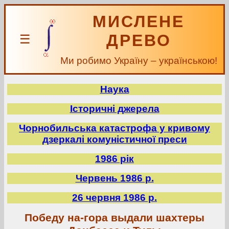
МИСЛЕНЕ
ДРЕВО
☰
Ми робимо Україну – українською!
Наука
Історичні джерела
Чорнобильська катастрофа у кривому
дзеркалі комуністичної преси
1986 рік
Червень 1986 р.
26 червня 1986 р.
Победу на-гора выдали шахтеры