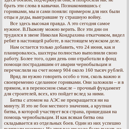
брать эти слова в кавычки. Познакомившись с
горняками, мы и сами поняли: примером для них были
отцы и деды, выигравшие ту страшную войну.
Все здесь высокая правда. А это сегодня самое
нужное. В.Пыжову можно верить. Все эти дни он
трудился в звене Николая Кондрахина откатчиком, видел
ребят в настоящей работе, в настоящем мужском деле.
Нам остается только добавить, что 24 июня, как и
планировалось, шахтеры полностью выполнили свою
работу. Более того, один день они отработали в фонд
помощи пострадавшим от аварии чернобыльцам и
перечислили на счет номер 904 около 160 тысяч рублей.
Вряд ли нужно говорить особо о том, сколь важно и
своевременно сделанное горняками. Они заложили – и в
прямом, и в переносном смысле – прочный фундамент
для строителей, всех, кто пойдет вслед за ними.
Битва с атомом на АЭС не прекращается ни на
минуту. И это не бои местного значения, а крупная
битва, в которой участвует вся страна, пришедшая на
помощь чернобыльцам. И как всякая битва она
складывается из отдельных боев. Один из них успешно
выиграли шахтеры. На этот раз им надо было выдать на-