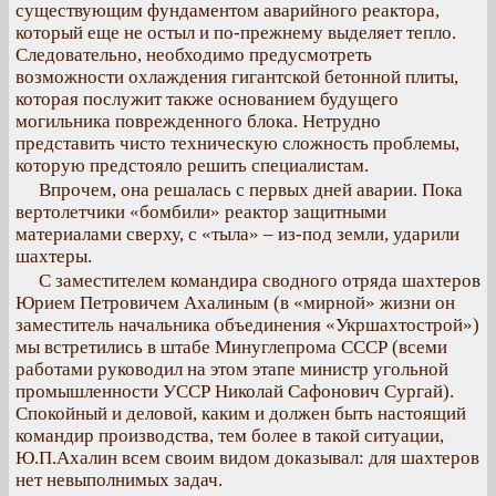
существующим фундаментом аварийного реактора,
который еще не остыл и по-прежнему выделяет тепло.
Следовательно, необходимо предусмотреть
возможности охлаждения гигантской бетонной плиты,
которая послужит также основанием будущего
могильника поврежденного блока. Нетрудно
представить чисто техническую сложность проблемы,
которую предстояло решить специалистам.
Впрочем, она решалась с первых дней аварии. Пока
вертолетчики «бомбили» реактор защитными
материалами сверху, с «тыла» – из-под земли, ударили
шахтеры.
С заместителем командира сводного отряда шахтеров
Юрием Петровичем Ахалиным (в «мирной» жизни он
заместитель начальника объединения «Укршахтострой»)
мы встретились в штабе Минуглепрома СССР (всеми
работами руководил на этом этапе министр угольной
промышленности УССР Николай Сафонович Сургай).
Спокойный и деловой, каким и должен быть настоящий
командир производства, тем более в такой ситуации,
Ю.П.Ахалин всем своим видом доказывал: для шахтеров
нет невыполнимых задач.