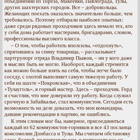
объединений из Тореза, Макеевки, Павлограда, Тулы,
других шахтерских городов. Все – добровольцы.
Желающих поехать оказалось значительно больше, чем
требовалось. Поэтому отбирали наиболее опытных:
даже среди рядовых проходчиков здесь немало тех, кто
у себя дома работает мастерами, бригадирами, словом,
профессионалы высокого класса.
– О том, чтобы работать вполсилы, «отдохнуть»,
спрятавшись за спину товарища, – рассказывает
партгрупорг отряда Владимир Пыжов, – ни у кого даже
в мыслях быть не могло. Наоборот, каждый стремится
как можно больше взять на себя, чтобы легче было
соседу, с охотой выполняет самую тяжелую работу. У
себя на шахте «Покровская», что в объединении
«Тулауголь», я горный мастер. Здесь – проходчик. Горд
и счастлив, что мне доверили эту работу. Когда служил
срочную в Забайкалье, стал коммунистом. Сегодня есть
возможность на деле доказать, что мои командиры,
давшие рекомендации в партию, не ошиблись.
К этим словам мог бы, наверное, присоединиться
каждый из 62 коммунистов-горняков и все 43 посланца
комсомолии Донбасса и Тулы. Мы считаем обстановку
здесь боевой, подчеркнули они, и попросили нас не