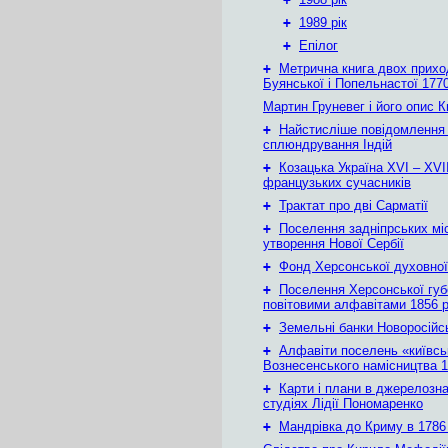
+
1989 рік
+
Епілог
+
Метрична книга двох приход
Буянської і Попельнастої 1770
Мартин Груневег і його опис 
+
Найстисліше повідомлення
сплюндрування Індій
+
Козацька Україна ХVІ – ХVІІ
французьких сучасників
+
Трактат про дві Сарматії
+
Поселення задніпрських мі
утворення Нової Сербії
+
Фонд Херсонської духовної
+
Поселення Херсонської губе
повітовими алфавітами 1856 
+
Земельні банки Новоросійс
+
Алфавіти поселень «київськ
Вознесенського намісництва 1
+
Карти і плани в джерелозн
студіях Лідії Пономаренко
+
Мандрівка до Криму в 1786 