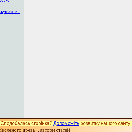
вське
окументах і
Сподобалась сторінка?
Допоможіть
розвитку нашого сайту!
исленого древа», автори статей