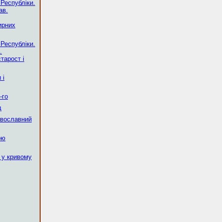
 Республіки.
ав.
ирних
 Республіки.
.
тарост і
 і
-го
д
авославний
ою
 у кривому