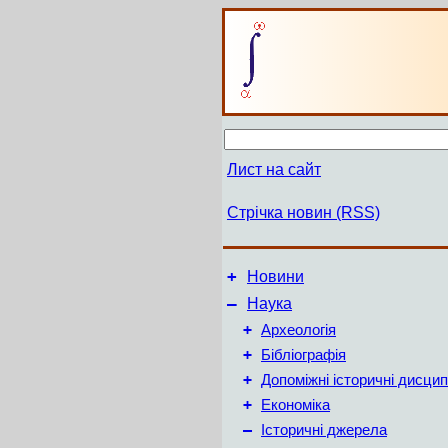
Лист на сайт
Стрічка новин (RSS)
+
Новини
–
Наука
+
Археологія
+
Бібліографія
+
Допоміжні історичні дисцип
+
Економіка
–
Історичні джерела