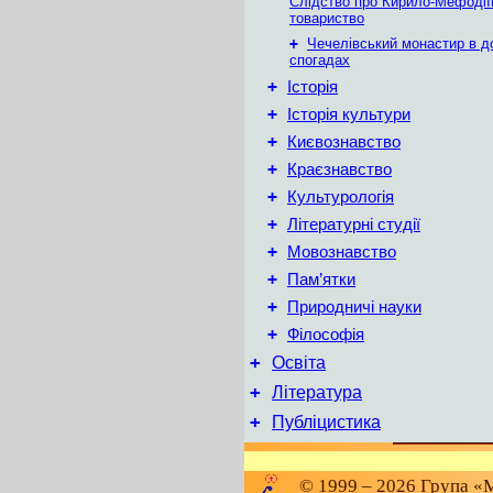
Слідство про Кирило-Мефодії
товариство
+
Чечелівський монастир в д
спогадах
+
Історія
+
Історія культури
+
Києвознавство
+
Краєзнавство
+
Культурологія
+
Літературні студії
+
Мовознавство
+
Пам’ятки
+
Природничі науки
+
Філософія
+
Освіта
+
Література
+
Публіцистика
© 1999 – 2026 Група «М