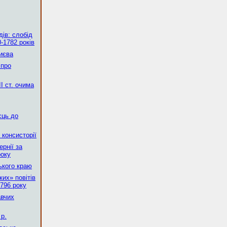
ів: слобід
-1782 років
Києва
 про
І ст. очима
сць до
 консисторії
рнії за
року
ького краю
их» повітів
796 року
авчих
р.