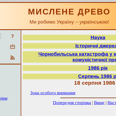
МИСЛЕНЕ ДРЕВО
Ми робимо Україну – українською!
?
Наука
Історичні джере
Чорнобильська катастрофа у к
комуністичної пр
1986 рік
Серпень 1986 р
18 серпня 1986
Зона особого внимания
ліни
Попередня сторінка
|
Вище
|
Наст