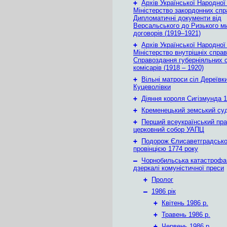
+
Архів Української Народної
Міністерство закордонних спр
Дипломатичні документи від
Версальського до Ризького м
договорів (1919–1921)
+
Архів Української Народної
Міністерство внутрішніх справ
Справоздання губерніяльних с
комісарів (1918 – 1920)
+
Вільні матроси сіл Дереївки
Куцеволівки
+
Діяння короля Сигізмунда 1
+
Кременецький земський су
+
Перший всеукраїнський пр
церковний собор УАПЦ
+
Подорож Єлисаветградськ
провінцією 1774 року
–
Чорнобильська катастрофа
дзеркалі комуністичної преси
+
Пролог
–
1986 рік
+
Квітень 1986 р.
+
Травень 1986 р.
+
Червень 1986 р.