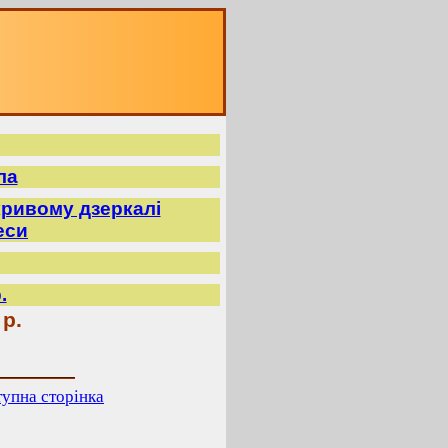
ла
ривому дзеркалі
еси
.
 р.
упна сторінка