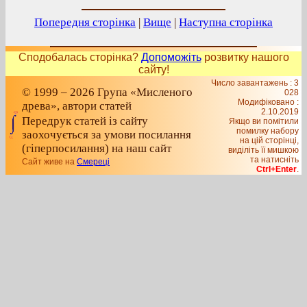
Попередня сторінка
|
Вище
|
Наступна сторінка
Сподобалась сторінка?
Допоможіть
розвитку нашого
сайту!
Число завантажень : 3
© 1999 – 2026 Група «Мисленого
028
Модифіковано :
древа», автори статей
2.10.2019
Передрук статей із сайту
Якщо ви помітили
помилку набору
заохочується за умови посилання
на цiй сторiнцi,
(гіперпосилання) на наш сайт
видiлiть її мишкою
та натисніть
Сайт живе на
Смереці
Ctrl+Enter
.