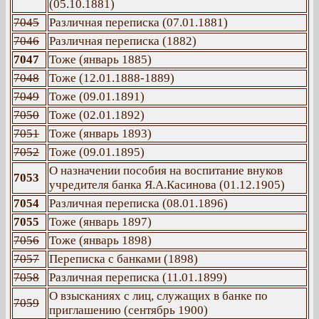
(05.10.1881)
7045
Различная переписка (07.01.1881)
7046
Различная переписка (1882)
7047
Тоже (январь 1885)
7048
Тоже (12.01.1888-1889)
7049
Тоже (09.01.1891)
7050
Тоже (02.01.1892)
7051
Тоже (январь 1893)
7052
Тоже (09.01.1895)
О назначении пособия на воспитание внуков
7053
учредителя банка Я.А.Касинова (01.12.1905)
7054
Различная переписка (08.01.1896)
7055
Тоже (январь 1897)
7056
Тоже (январь 1898)
7057
Переписка с банками (1898)
7058
Различная переписка (11.01.1899)
О взысканиях с лиц, служащих в банке по
7059
приглашению (сентябрь 1900)