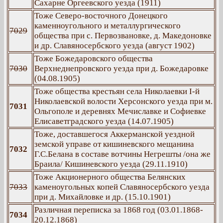
Сахарне Оргеевского уезда (1911)
Тоже Северо-восточного Донецкого
каменноугольного и металлургического
7029
общества при с. Первозвановке, д. Македоновке
и др. Славяносербского уезда (август 1902)
Тоже Божедаровского общества
7030
Верхнеднепровского уезда при д. Божедаровке
(04.08.1905)
Тоже общества крестьян села Николаевки І-й
Николаевской волости Херсонского уезда при м.
7031
Ольгополе и деревнях Мечиславке и Софиевке
Елисаветградского уезда (14.07.1905)
Тоже, доставшегося Аккерманской уездной
земской управе от кишиневского мещанина
7032
Г.С.Белана в составе вотчины Негрешты /она же
Браила/ Кишиневского уезда (29.11.1910)
Тоже Акционерного общества Белянских
7033
каменоугольных копей Славяносербского уезда
при д. Михайловке и др. (15.10.1901)
Различная переписка за 1868 год (03.01.1868-
7034
20.12.1868)