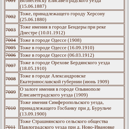
7001
Вознесенску Елисаветградского уезда
(15.06.1887)
Тоже, принадлежащего городу Херсону
7002
(25.06.1880)
Тоже имения в городе Бендеры при реке
7003
Днестре (10.01.1912)
7004
Тоже в городе Одессе (1908)
7005
Тоже в городе Одессе (16.09.1910)
7006
Тоже в городе Одессе (06.03.1912)
Тоже в городе Орехове Бердянского уезда
7007
(18.05.1910)
Тоже в городе Александровске
7008
Екатеринославской губернии (июнь 1909)
О залоге имения в городе Ольвиополе
7009
Елисаветградского уезда (1909)
Тоже имения Симферопольского уезда,
7010
принадлежащего Госбанку при д. Бурульче
(13.09.1900)
Тоже Страшнянского сельского общества
7011
Павлоградского уезда при д. Ново-Ивановке