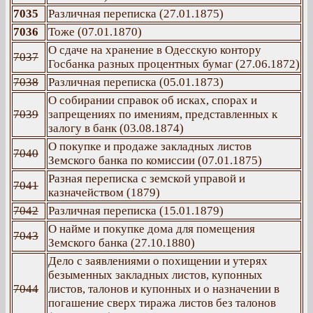
7035
Различная переписка (27.01.1875)
7036
Тоже (07.01.1870)
О сдаче на хранение в Одесскую контору
7037
Госбанка разных процентных бумаг (27.06.1872)
7038
Различная переписка (05.01.1873)
О собирании справок об исках, спорах и
7039
запрещениях по имениям, представленных к
залогу в банк (03.08.1874)
О покупке и продаже закладных листов
7040
Земского банка по комиссии (07.01.1875)
Разная переписка с земской управой и
7041
казначейством (1879)
7042
Различная переписка (15.01.1879)
О найме и покупке дома для помещения
7043
Земского банка (27.10.1880)
Дело с заявлениями о похищении и утерях
безыменных закладных листов, купонных
7044
листов, талонов и купонных и о назначении в
погашение сверх тиража листов без талонов