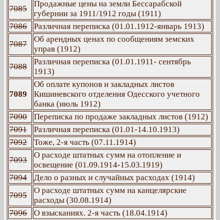
Продажные цены на земли Бессарабской
7085
губернии за 1911/1912 годы (1911)
7086
Различная переписка (01.01.1912-январь 1913)
Об арендных ценах по сообщениям земских
7087
управ (1912)
Различная переписка (01.01.1911- сентябрь
7088
1913)
Об оплате купонов и закладных листов
7089
Кишиневского отделения Одесского учетного
банка (июль 1912)
7090
Переписка по продаже закладных листов (1912)
7091
Различная переписка (01.01-14.10.1913)
7092
Тоже, 2-я часть (07.11.1914)
О расходе штатных сумм на отопление и
7093
освещение (01.09.1914-15.03.1919)
7094
Дело о разных и случайных расходах (1914)
О расходе штатных сумм на канцелярские
7095
расходы (30.08.1914)
7096
О взысканиях. 2-я часть (18.04.1914)