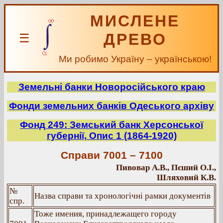
МИСЛЕНЕ
ДРЕВО
☰
Ми робимо Україну – українською!
Земельні банки Новоросійського краю
Фонди земельних банків Одеського архіву
Фонд 249: Земський банк Херсонської
губернії, Опис 1 (1864-1920)
Справи 7001 – 7100
Пивовар А.В., Пєший О.І.,
Шляховий К.В.
№
Назва справи та хронологічні рамки документів
спр.
Тоже имения, принадлежащего городу