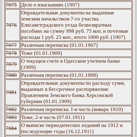
7075
Дело о взысканиях (1907)
Оправдательные документы на выданные
земским начальством 7-го участка
7076
Елисаветградского уезда безвозвратных
пособиях на сумму 998 руб. 75 коп. и почтовые
расходы 1 руб. 25 коп., итого 1000 руб. (1907)
7077
Различная переписка (01.01.1907)
7078
Тоже (01.01.1909)
О текущем счете в Одесском учетном банке
7079
(1909)
7080
Различная переписка (01.01.1908)
Оправдательные документы по расходу сумм,
выданных в бессрочное распоряжение
7081
Правлением Земского банка Херсонской
губернии (01.01.1909)
7082
Различная переписка. I-я часть (январь 1910)
7083
Тоже, 2-я часть (07.01.1911)
О выписке периодических изданий на 1912 и
7084
последующие годы (16.12.1911)