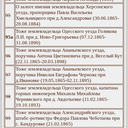
О залоге имения землевладельца Херсонского
уезда, прапорщика Павла Васильева
95
Хмельницкого при д.Александровке (30.06.1865-
28.08.1884)
Тоже землевладельца Одесского уезда Голикова
95а
Л.И. при д. Ново-Григорьевка (07.12.1865-
31.08.1890)
Тоже землевладельца Ананьевского уезда,
96
поручика Антона Цветановича при д. Веселый Кут
(22.11.1865-20.03.1898)
Тоже землевладельца Ананьевского уезда,
97
поручика Николая Евграфова Чернова при
д.Ивановке (19.05.1865-02.11.1895)
Тоже землевладельца Одесского уезда, капитана
горных инженеров Михаила Михайлова
98
Чернявского при д. Авдотьевке (11.02.1865-
19.10.1893)
Тоже землевладельца Александрийского уезда,
99
штабс-ротмистра Федора Павлова Чеботаева при
с. Бандуровке (21.02.1865)