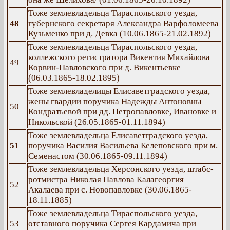
Тоже землевладельца Тираспольского уезда,
48
губернского секретаря Александра Варфоломеева
Кузьменко при д. Девка (10.06.1865-21.02.1892)
Тоже землевладельца Тираспольского уезда,
коллежского регистратора Викентия Михайлова
49
Корвин-Павловского при д. Викентьевке
(06.03.1865-18.02.1895)
Тоже землевладелицы Елисаветградского уезда,
жены гвардии поручика Надежды Антоновны
50
Кондратьевой при дд. Петропавловке, Ивановке и
Никольской (26.05.1865-01.11.1894)
Тоже землевладельца Елисаветградского уезда,
51
поручика Василия Васильева Келеповского при м.
Семенастом (30.06.1865-09.11.1894)
Тоже землевладельца Херсонского уезда, штабс-
ротмистра Николая Павлова Калагеоргия
52
Акалаева при с. Новопавловке (30.06.1865-
18.11.1885)
Тоже землевладельца Тираспольского уезда,
53
отставного поручика Сергея Кардамича при