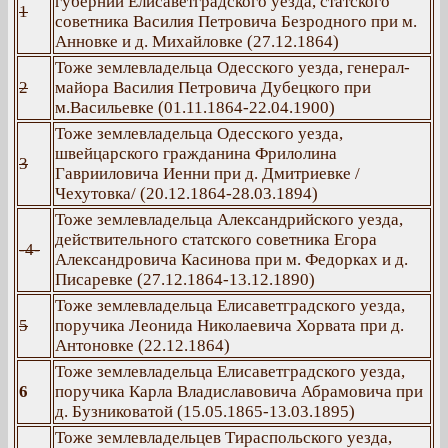
губернии Елисаветградского уезда, статского
1
советника Василия Петровича Безродного при м.
Анновке и д. Михайловке (27.12.1864)
Тоже землевладельца Одесского уезда, генерал-
2
майора Василия Петровича Дубецкого при
м.Васильевке (01.11.1864-22.04.1900)
Тоже землевладельца Одесского уезда,
швейцарского гражданина Фрилолина
3
Гаврииловича Иенни при д. Дмитриевке /
Чехутовка/ (20.12.1864-28.03.1894)
Тоже землевладельца Александрийского уезда,
действительного статского советника Егора
-4-
Александровича Касинова при м. Федорках и д.
Писаревке (27.12.1864-13.12.1890)
Тоже землевладельца Елисаветградского уезда,
5
поручика Леонида Николаевича Хорвата при д.
Антоновке (22.12.1864)
Тоже землевладельца Елисаветградского уезда,
6
поручика Карла Владиславовича Абрамовича при
д. Бузниковатой (15.05.1865-13.03.1895)
Тоже землевладельцев Тираспольского уезда,