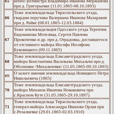
65
штабс-ротмистра Владимира Иванова Мержанова
при д. Григорьевке (11.01.1865-08.10.1893)
Тоже землевладельца Тираспольского уезда,
66
гвардии поручика Валериана Иванова Мазаракия
при д. Райке (08.01.1865-12.03.1884)
Тоже землевладельцев Одесского уезда Терентия
Евдокимова Мотелица, Сергея Павлова
67
Прокопенко и др. при д. Отрадовка, доставшегося
от отставного майора Иосифа Иосифова
Буковицкого (09.11.1865)
Тоже землевладельца Елисаветградского уезда,
68
майора Константина Васильева Михальчи при д.
Обозновке /Михальчевке/ (11.05.1865-09.10.1893)
О залоге имения землевладельца Новицкого Петра
69
Николаевича (1865)
Тоже землевладельца Елисаветградского уезда,
70
майора Михаила Иванова Новаковича при
с.Красном Куте (31.05.1865-29.10.1897)
Тоже землевладельца Тираспольского уезда,
71
генерал-майора Александра Иванова Орлая при
с.Розалиевке (29.01.1865-02.03.1910)