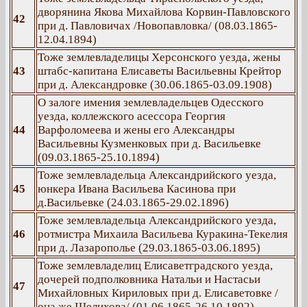
дворянина Якова Михайлова Корвин-Павловского
42
при д. Павловичах /Новопавловка/ (08.03.1865-
12.04.1894)
Тоже землевладелицы Херсонского уезда, жены
43
штабс-капитана Елисаветы Васильевны Крейтор
при д. Александровке (30.06.1865-03.09.1908)
О залоге имения землевладельцев Одесского
уезда, коллежского асессора Георгия
44
Варфоломеева и жены его Александры
Васильевны Кузменковых при д. Васильевке
(09.03.1865-25.10.1894)
Тоже землевладельца Александрийского уезда,
45
юнкера Ивана Васильева Касинова при
д.Васильевке (24.03.1865-29.02.1896)
Тоже землевладельца Александрийского уезда,
46
ротмистра Михаила Васильева Куракина-Текелия
при д. Лазарополье (29.03.1865-03.06.1895)
Тоже землевладелиц Елисаветградского уезда,
дочерей подполковника Натальи и Настасьи
47
Михайловных Кириловых при д. Елисаветовке /
она же Шелихова/ (01.06.1865-26.10.1892)