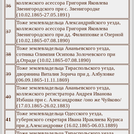
коллежского асессора Григория Яковлева
36
Звенигородского при с. Звенигородке
(10.02.1865-27.05.1891)
Тоже землевладельца Александрийского уезда,
коллежского асессора Григория Яковлева
37
Звенигородского при дд. Филипповке и Озерной
(10.02.1865-07.08.1890)
Тоже землевладельца Ананьевского уезда,
38
сотника Олимпия Осипова Золочевского при
д.Отраде (10.02.1865-07.08.1890)
Тоже землевладельца Тираспольского уезда,
39
дворянина Виталия Зорича при д. Албуловке
(06.09.1865-11.11.1869)
Тоже землевладельца Ананьевского уезда,
коллежского регистратора Андрея Иванова
40
Избаша при с. Александровке /оно же Чуйково/
(17.03.1865-26.02.1883)
Тоже землевладельца Одесского уезда,
41
губернского секретаря Ивана Ираклиева Куриса
при д.Александровке (16.02.1865-06.03.1889)
Тоже землевладельца Тираспольского уезда,