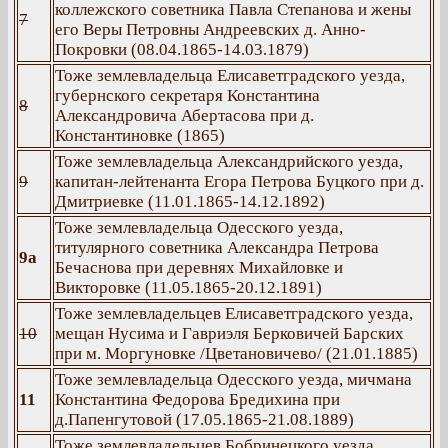
коллежского советника Павла Степанова и жены
7
его Веры Петровны Андреевских д. Анно-
Покровки (08.04.1865-14.03.1879)
Тоже землевладельца Елисаветградского уезда,
губернского секретаря Константина
8
Александровича Абертасова при д.
Константиновке (1865)
Тоже землевладельца Александрийского уезда,
9
капитан-лейтенанта Егора Петрова Буцкого при д.
Дмитриевке (11.01.1865-14.12.1892)
Тоже землевладельца Одесского уезда,
титулярного советника Александра Петрова
9а
Бечаснова при деревнях Михайловке и
Викторовке (11.05.1865-20.12.1891)
Тоже землевладельцев Елисаветградского уезда,
10
мещан Нусима и Гавриэля Берковичей Барских
при м. Моргуновке /Цветановичево/ (21.01.1885)
Тоже землевладельца Одесского уезда, мичмана
11
Константина Федорова Бредихина при
д.Папенгутовой (17.05.1865-21.08.1889)
Тоже землевладельцев Бобринецкого уезда,