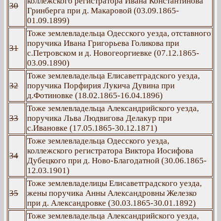
коллежского регистратора Ивана Константинова
30
Гринберга при д. Макаровой (03.09.1865-
01.09.1899)
Тоже землевладельца Одесского уезда, отставного
поручика Ивана Григорьева Голикова при
31
с.Петровском и д. Новогеоргиевке (07.12.1865-
03.09.1890)
Тоже землевладельца Елисаветградского уезда,
32
поручика Порфирия Лукича Дувина при
д.Фотиновке (18.02.1865-16.04.1896)
Тоже землевладельца Александрийского уезда,
33
поручика Льва Людвигова Делакур при
с.Ивановке (17.05.1865-30.12.1871)
Тоже землевладельца Одесского уезда,
коллежского регистратора Виктора Иосифова
34
Дубецкого при д. Ново-Благодатной (30.06.1865-
12.03.1901)
Тоже землевладелицы Елисаветградского уезда,
35
жены поручика Анны Александровны Железко
при д. Александровке (30.03.1865-30.01.1892)
Тоже землевладельца Александрийского уезда,