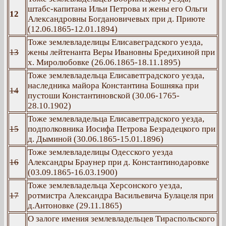
штабс-капитана Ильи Петрова и жены его Ольги
12
Александровны Богдановичевых при д. Приюте
(12.06.1865-12.01.1894)
Тоже землевладелицы Елисавеградского уезда,
13
жены лейтенанта Веры Ивановны Бредихиной при
х. Миролюбовке (26.06.1865-18.11.1895)
Тоже землевладельца Елисаветградского уезда,
наследника майора Константина Бошняка при
14
пустоши Константиновской (30.06-1765-
28.10.1902)
Тоже землевладельца Елисаветградского уезда,
15
подполковника Иосифа Петрова Безрадецкого при
д. Дыминой (30.06.1865-15.01.1896)
Тоже землевладелицы Одесского уезда
16
Александры Браунер при д. Константинодаровке
(03.09.1865-16.03.1900)
Тоже землевладельца Херсонского уезда,
17
ротмистра Александра Васильевича Булацеля при
д.Антоновке (29.11.1865)
О залоге имения землевладельцев Тираспольского