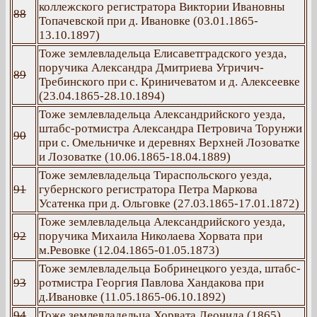
коллежского регистратора Виктории Ивановны
88
Топачевской при д. Ивановке (03.01.1865-
13.10.1897)
Тоже землевладельца Елисаветградского уезда,
поручика Александра Дмитриева Угричич-
89
Требинского при с. Криничеватом и д. Алексеевке
(23.04.1865-28.10.1894)
Тоже землевладельца Александрийского уезда,
штабс-ротмистра Александра Петровича Торунжи
90
при с. Омельничке и деревнях Верхней Лозоватке
и Лозоватке (10.06.1865-18.04.1889)
Тоже землевладельца Тираспольского уезда,
91
губернского регистратора Петра Маркова
Усатенка при д. Ольговке (27.03.1865-17.01.1872)
Тоже землевладельца Александрийского уезда,
92
поручика Михаила Николаева Хорвата при
м.Ревовке (12.04.1865-01.05.1873)
Тоже землевладельца Бобринецкого уезда, штабс-
93
ротмистра Георгия Павлова Хандакова при
д.Ивановке (11.05.1865-06.10.1892)
94
Тоже землевладельца Хорвата Леонида (1865)