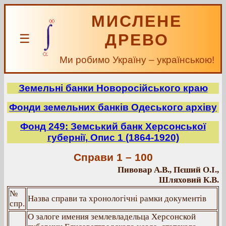
МИСЛЕНЕ
ДРЕВО
☰
Ми робимо Україну – українською!
Земельні банки Новоросійського краю
Фонди земельних банків Одеського архіву
Фонд 249: Земський банк Херсонської
губернії, Опис 1 (1864-1920)
Справи 1 – 100
Пивовар А.В., Пєший О.І.,
Шляховий К.В.
№
Назва справи та хронологічні рамки документів
спр.
О залоге имения землевладельца Херсонской