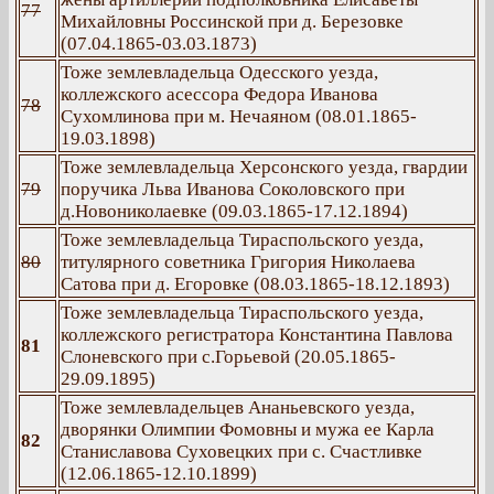
77
Михайловны Россинской при д. Березовке
(07.04.1865-03.03.1873)
Тоже землевладельца Одесского уезда,
коллежского асессора Федора Иванова
78
Сухомлинова при м. Нечаяном (08.01.1865-
19.03.1898)
Тоже землевладельца Херсонского уезда, гвардии
79
поручика Льва Иванова Соколовского при
д.Новониколаевке (09.03.1865-17.12.1894)
Тоже землевладельца Тираспольского уезда,
80
титулярного советника Григория Николаева
Сатова при д. Егоровке (08.03.1865-18.12.1893)
Тоже землевладельца Тираспольского уезда,
коллежского регистратора Константина Павлова
81
Слоневского при с.Горьевой (20.05.1865-
29.09.1895)
Тоже землевладельцев Ананьевского уезда,
дворянки Олимпии Фомовны и мужа ее Карла
82
Станиславова Суховецких при с. Счастливке
(12.06.1865-12.10.1899)