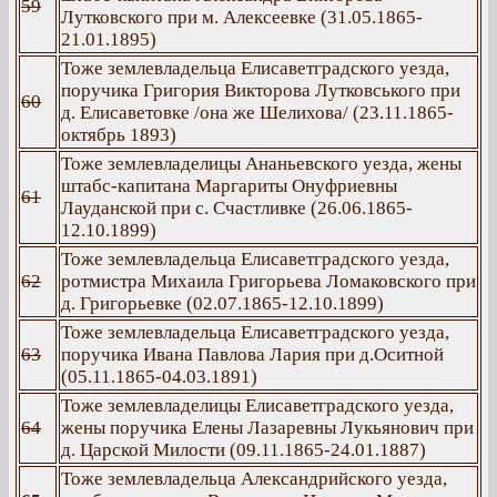
59
Лутковского при м. Алексеевке (31.05.1865-
21.01.1895)
Тоже землевладельца Елисаветградского уезда,
поручика Григория Викторова Лутковського при
60
д. Елисаветовке /она же Шелихова/ (23.11.1865-
октябрь 1893)
Тоже землевладелицы Ананьевского уезда, жены
штабс-капитана Маргариты Онуфриевны
61
Лауданской при с. Счастливке (26.06.1865-
12.10.1899)
Тоже землевладельца Елисаветградского уезда,
62
ротмистра Михаила Григорьева Ломаковского при
д. Григорьевке (02.07.1865-12.10.1899)
Тоже землевладельца Елисаветградского уезда,
63
поручика Ивана Павлова Лария при д.Оситной
(05.11.1865-04.03.1891)
Тоже землевладелицы Елисаветградского уезда,
64
жены поручика Елены Лазаревны Лукьянович при
д. Царской Милости (09.11.1865-24.01.1887)
Тоже землевладельца Александрийского уезда,