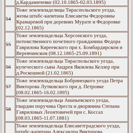
д.Кардамичевке (02.10.1865-02.03.1895)
Тоже землевладелицы Тираспольского уезда,
жены штабс-капитана Елисаветы Федоровны
54
Крамаревой при деревнях Мурате и Федоровке
(02.12.1865)
Тоже землевладельца Херсонского уезда,
потомственного почетного гражданина Федора
55
Гаврилова Киреевского при х. Бомбардирском и
Веревчинском (08.12.1865-25.09.1891)
Тоже землевладельца Тираспольского уезда,
56
купеческого сына Андрея Яковлева Келлер при
д.Роскошной (21.02.1865)
Тоже землевладельца Бобринецкого уезда Петра
57
Викторова Лутковского при д. Петровке
(08.02.1865-16.02.1895)
Тоже землевладельца Ананьевского уезда,
гвардии поручика Ореста и дворянина Степана
58
Гавриловых Леонтовичей при с. Коссах
(08.03.1865-11.07.1881)
Тоже землевладельца Елисаветградского уезда,
штабс-капитана Александра Викторова