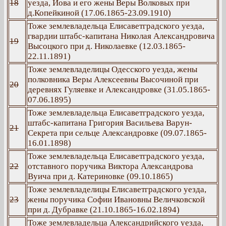
18
уезда, Иова и его жены Веры Волковых при
д.Копейкиной (17.06.1865-23.09.1910)
Тоже землевладельца Елисаветградского уезда,
гвардии штабс-капитана Николая Александровича
19
Высоцкого при д. Николаевке (12.03.1865-
22.11.1891)
Тоже землевладелицы Одесского уезда, жены
полковника Веры Алексеевны Высочиной при
20
деревнях Гуляевке и Александровке (31.05.1865-
07.06.1895)
Тоже землевладельца Елисаветградского уезда,
штабс-капитана Григория Васильева Варун-
21
Секрета при сельце Александровке (09.07.1865-
16.01.1898)
Тоже землевладельца Елисаветградского уезда,
22
отставного поручика Виктора Александрова
Вуича при д. Катериновке (09.10.1865)
Тоже землевладелицы Елисаветградского уезда,
23
жены поручика Софии Ивановны Величковской
при д. Дубравке (21.10.1865-16.02.1894)
Тоже землевладельца Александрийского уезда,