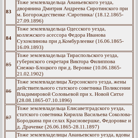
Тоже землевладельца Ананьевского уезда,
дворянина Дмитрия Андреева Сиротинского при
83
м. Богорождественке /Сиротинка/ (18.12.1865-
27.09.1896)
Тоже землевладельца Одесского уезда,
коллежского асессора Федора Иванова
84
Сухомлинова при д.Комбурлеевке (16.06.1865-
16.09.1893)
Тоже землевладельца Тираспольского уезда,
губернского секретаря Виктора Филиппова
85
Снежко-Блоцкого при д. Веровке (10.06.1865-
21.02.1902)
Тоже землевладелицы Херсонского уезда, жены
действительного статского советника Поликсении
86
Владимировой Соловьевой при х. Новой Ситхе
(28.08.1865-07.10.1896)
Тоже землевладельца Елисаветградского уезда,
статского советника Кирилла Васильева Соколова-
87
Бородкина при селах Красновершке, Федоровке и
д. Драчевке (26.06.1865-28.11.1897)
Тоже землевладелицы Ананьевского уезда, вдовы