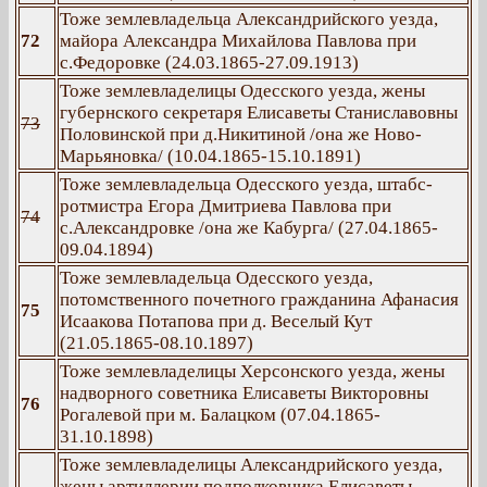
Тоже землевладельца Александрийского уезда,
72
майора Александра Михайлова Павлова при
с.Федоровке (24.03.1865-27.09.1913)
Тоже землевладелицы Одесского уезда, жены
губернского секретаря Елисаветы Станиславовны
73
Половинской при д.Никитиной /она же Ново-
Марьяновка/ (10.04.1865-15.10.1891)
Тоже землевладельца Одесского уезда, штабс-
ротмистра Егора Дмитриева Павлова при
74
с.Александровке /она же Кабурга/ (27.04.1865-
09.04.1894)
Тоже землевладельца Одесского уезда,
потомственного почетного гражданина Афанасия
75
Исаакова Потапова при д. Веселый Кут
(21.05.1865-08.10.1897)
Тоже землевладелицы Херсонского уезда, жены
надворного советника Елисаветы Викторовны
76
Рогалевой при м. Балацком (07.04.1865-
31.10.1898)
Тоже землевладелицы Александрийского уезда,
жены артиллерии подполковника Елисаветы