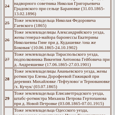
надворного советника Николая Григорьевича
24
Градовского при сельце Барановке (31.03.1865-
13.02.1896)
Тоже землевладельца Николая Федоровича
25
Гаевского (1865)
Тоже землевладелицы Александрийского уезда,
жены генерал-майора баронессы Екатерины
26
Николаевны Гине при д. Кудашевке /она же
Боковая/ (10.06.1865-24.10.1902)
Тоже землевладельца Тираспольского уезда,
27
подполковника Викентия Антонова Гейбовича при
д. Андреяшевке (17.06.1865-27.03.1901)
Тоже землевладелицы Ананьевского уезда, жены
ротмистра Елены Дорофеевой Гижицкой при
28
деревнях Михайловке /Тефтулово/ и Терновановке
/х. Кучук/ (03.07.1865)
Тоже землевладельца Елисаветградского уезда,
29
штабс-ротмистра Михаила Петрова Гертопанова
при д. Новой Петровке (03.08.1865-07.01.1915)
Тоже землевладельца Одесского уезда,