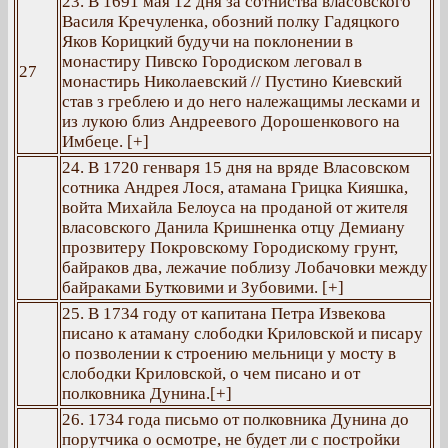
23. В 1691 мая 12 дня за сотниства власовского
Василя Кречуленка, обозний полку Гадяцкого
Яков Корицкий будучи на поклонении в
монастиру Пивско Городиском леговал в
27
монастирь Николаевский // Пустино Киевский
став з греблею и до него належащимы лесками и
из лукою близ Андреевого Дорошенкового на
Имбеце. [+]
24. В 1720 генваря 15 дня на вряде Власовском
сотника Андрея Лося, атамана Грицка Кияшка,
войта Михайла Белоуса на проданой от жителя
власовского Данила Кришненка отцу Демиану
прозвитеру Покровскому Городискому грунт,
байраков два, лежачие поблизу Лобачовки между
байраками Бутковими и Зубовими. [+]
25. В 1734 году от капитана Петра Извекова
писано к атаману слободки Криловской и писару
о позволении к строению мельници у мосту в
слободки Криловской, о чем писано и от
полковника Дунина.[+]
26. 1734 года письмо от полковника Дунина до
порутчика о осмотре, не будет ли с постройки