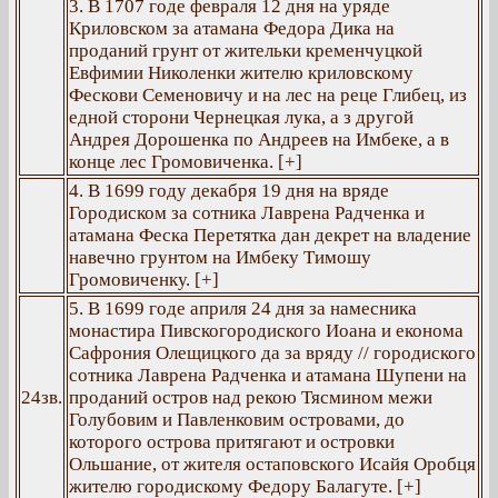
3. В 1707 годе февраля 12 дня на уряде
Криловском за атамана Федора Дика на
проданий грунт от жительки кременчуцкой
Евфимии Николенки жителю криловскому
Фескови Семеновичу и на лес на реце Глибец, из
едной сторони Чернецкая лука, а з другой
Андрея Дорошенка по Андреев на Имбеке, а в
конце лес Громовиченка. [+]
4. В 1699 году декабря 19 дня на вряде
Городиском за сотника Лаврена Радченка и
атамана Феска Перетятка дан декрет на владение
навечно грунтом на Имбеку Тимошу
Громовиченку. [+]
5. В 1699 годе априля 24 дня за намесника
монастира Пивскогородиского Иоана и економа
Сафрония Олещицкого да за вряду // городиского
сотника Лаврена Радченка и атамана Шупени на
24зв.
проданий остров над рекою Тясмином межи
Голубовим и Павленковим островами, до
которого острова притягают и островки
Ольшание, от жителя остаповского Исайя Оробця
жителю городискому Федору Балагуте. [+]