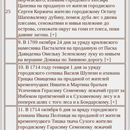
Цапенка на проданую от жителя городиского
25
Сергея Коржича жителю городискому Остапу
Шаповаленку дубину, помеж дуба лес з двома
плесами, сеножатями и нивья належние до
острова, сеножати округ на гони от плеса, поки
давние загона. [+]
9. В 1709 октября 24 дня за уряду криловского
намесника Пасталатея на проданную от Паска
Давиденка Омельку Зеленскому луку из нивьем
на вершине Довжка по Зимнюю дорогу. [+]
10. В 1714 году генваря 1 дня за уряду
городиского сотника Василя Шупени и атамана
Грицка Онищенка на проданой от жителей
кременчуцких Никити и Мартина братьев
Усиченков Герасиму Семененку лежачий грунт за
Инбеком притягнений и к Суховеевому лесу и в
поперек шлях с того леса и к Бондарскому. [+]
11. В 1714 октября 6 дня за вряду городиского
атамана Ивана Полтавця на проданой от жителя
кременчуцкого Тишка ткача Сухого жителю
городискому Гарасиму Семененку лежачий