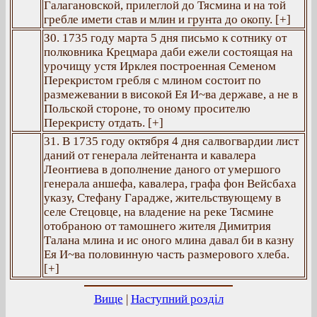
Галагановской, прилеглой до Тясмина и на той
гребле имети став и млин и грунта до окопу. [+]
З0. 1735 году марта 5 дня письмо к сотнику от
полковника Крецмара даби ежели состоящая на
урочищу устя Ирклея построенная Семеном
Перекристом гребля с млином состоит по
размежевании в високой Ея И~ва державе, а не в
Польской стороне, то оному просителю
Перекристу отдать. [+]
31. В 1735 году октября 4 дня салвогвардии лист
даний от генерала лейтенанта и кавалера
Леонтиева в дополнение даного от умершого
генерала аншефа, кавалера, графа фон Вейсбаха
указу, Стефану Гарадже, жительствующему в
селе Стецовце, на владение на реке Тясмине
отобраною от тамошнего жителя Димитрия
Талана млина и ис оного млина давал би в казну
Ея И~ва половинную часть размерового хлеба.
[+]
Вище
|
Наступний розділ