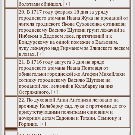
болотами обийшол. [+]
20. В 1717 году февраля 18 дня за уряду
городиского атамана Ивана Жука на проданий от
жителя гродиского Якова Суховеенка сотникови
городискому Василю Шупени грунт лежачий за
Инбеком в Дедовом лесе, притягнений и к
Бондурскому на одной помежце з Вальовим,
луку лежачую над Гирманом за Злидского леском
в лозах. [+]
21. В 1716 году августа 3 дня на вряде
городиского атамана Ивана Повтавця от
обивательки городиской же Агафеи Михайлихи
сотнику городискому Василю Шупене на
проданой лес, лежачий в Колабарку на низ
Острижиного. [+]
22. По духовной Анни Антонихи леговано на
врочищу Калабарку сад, лука с протчими до его
присутствующими пожитками синовним и
дочерним детям Евдокии и Тетяни, Семиону и
Горпине. [+]