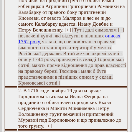
Повтавця на проданий грунт от обивательки
кобещацкой Агрипини Григориевни Романихи на
Калабарку от правого боку притягнений
Киселеви, от левого Маляров и лес ее ж до
самого Калабарку вдается, Ивану Довбне и
Петру Волошиненку. [+]
[Тут і далі символом [+]
позначені купчі, які відсутні в пізніших
описах
1752 року
, як такі, що не пов’язані з правами
власності на задніпрські території у межах
Російської держави. В той же час окремі купчі з
опису 1744 року, приведені в складі Городиської
сотні, мають пряме відношення до прав власності
на правому березі Тясмина і мали б бути
представленими в пізніших описах у складі
Криловської сотні.]
2. В 1716 годе ноября 19 дня на вряде
Городиском за атамана Ивана Фецюра на
проданий от обивателей городиских Якова
Сердюченка и Микити Миняйленка Петру
Волошиненку грунт лежачий и притягнений
Муравой под Вороновкою и що приналежно до
того грунту. [+]