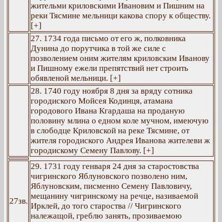
жительми криловскими Ивановим и Пишним на
реки Тясмине мельници какова спору к обществу.
[+]
27. 1734 года письмо от его ж, полковника
Дунина до порутчика в той же силе с
позволением оним жителям криловским Иванову
и Пишному ежели препятствий нет строить
обявленой мельници. [+]
28. 1740 году ноября 8 дня за вряду сотника
городиского Мойсея Кодинця, атамана
городового Ивана Кгардаша на проданую
половину млина о едном коле мучном, имеючую
в слободце Криловской на реке Тясмине, от
жителя городиского Андрея Иванова жителеви ж
городискому Семену Павлову. [+]
29. 1731 году генваря 24 дня за старостовства
чигринского Яблуновского позволено ним,
Яблуновским, писменно Семену Павловичу,
мещанину чигринскому на речце, називаемой
27зв.
Ирклей, до того староства // Чигринского
належащой, греблю занять, прозиваемою