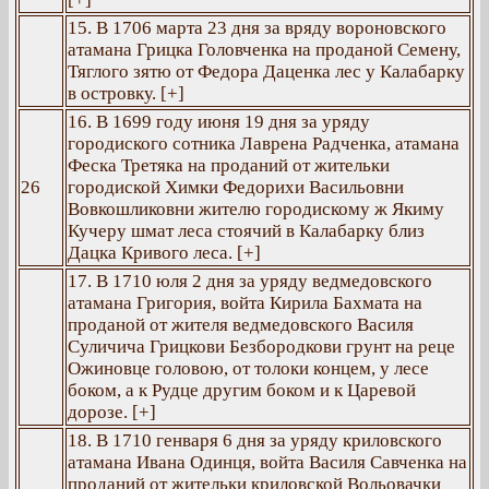
15. В 1706 марта 23 дня за вряду вороновского
атамана Грицка Головченка на проданой Семену,
Тяглого зятю от Федора Даценка лес у Калабарку
в островку. [+]
16. В 1699 году июня 19 дня за уряду
городиского сотника Лаврена Радченка, атамана
Феска Третяка на проданий от жительки
26
городиской Химки Федорихи Васильовни
Вовкошликовни жителю городискому ж Якиму
Кучеру шмат леса стоячий в Калабарку близ
Дацка Кривого леса. [+]
17. В 1710 юля 2 дня за уряду ведмедовского
атамана Григория, войта Кирила Бахмата на
проданой от жителя ведмедовского Василя
Суличича Грицкови Безбородкови грунт на реце
Ожиновце головою, от толоки концем, у лесе
боком, а к Рудце другим боком и к Царевой
дорозе. [+]
18. В 1710 генваря 6 дня за уряду криловского
атамана Ивана Одинця, войта Василя Савченка на
проданий от жительки криловской Вольовачки