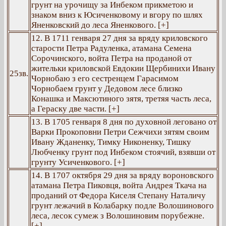
грунт на урочищу за Инбеком прикметою и
знаком вниз к Юсиченковому и вгору по шлях
Яненковский до леса Яненкового. [+]
12. В 1711 генваря 27 дня за вряду криловского
старости Петра Радуленка, атамана Семена
Сорочинского, войта Петра на проданой от
жительки криловской Евдокии Щербинихи Ивану
25зв.
Чорнобаю з его сестренцем Гарасимом
Чорнобаем грунт у Дедовом лесе близко
Конашка и Максютиного зятя, третяя часть леса,
а Гераску две части. [+]
13. В 1705 генваря 8 дня по духовной леговано от
Варки Прокоповни Петри Сежчихи зятям своим
Ивану Жданенку, Тимку Никоненку, Тишку
Любченку грунт под Инбеком стоячий, взявши от
грунту Усиченкового. [+]
14. В 1707 октября 29 дня за вряду вороновского
атамана Петра Пиковця, войта Андрея Ткача на
проданий от Федора Киселя Степану Наталичу
грунт лежачий в Колабарку подле Волошинового
леса, лесок сумеж з Волошиновим порубежне.
[+]