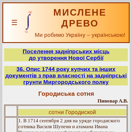
МИСЛЕНЕ
ДРЕВО
☰
Ми робимо Україну – українською!
Поселення задніпрських місць
до утворення Нової Сербії
36. Опис 1744 року купчих та інших
документів з прав власності на задніпрські
грунти Миргородського полку
Городиська сотня
Пивовар А.В.
сотни Городиской
1. В 1714 сентября 2 дня на уряде городиского
сотника Василя Шупени и атамана Ивана