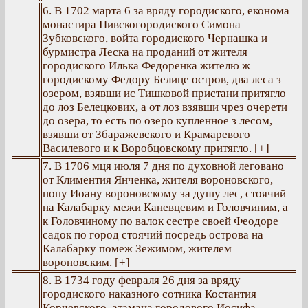
6. В 1702 марта 6 за вряду городиского, економа
монастира Пивскогородиского Симона
Зубковского, войта городиского Чернашка и
бурмистра Леска на проданий от жителя
городиского Илька Федоренка жителю ж
городискому Федору Белице остров, два леса з
озером, взявши ис Тишковой пристани притягло
до лоз Белецкових, а от лоз взявши чрез очерети
до озера, то есть по озеро купленное з лесом,
взявши от Збаражевского и Крамаревого
Василевого и к Воробцовскому притягло. [+]
7. В 1706 мця июля 7 дня по духовной леговано
от Климентия Янченка, жителя вороновского,
попу Иоану вороновскому за душу лес, стоячий
на Калабарку межи Каневцевим и Головчиним, а
к Головчиному по валок сестре своей Феодоре
садок по город стоячий посредь острова на
Калабарку помеж Зежимом, жителем
вороновским. [+]
8. В 1734 году февраля 26 дня за вряду
городиского наказного сотника Костантия
Корчевского, атамана городового Иосифа