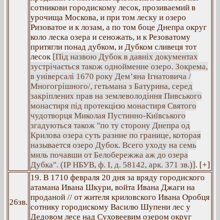
сотникови городискому лесок, прозиваемий в
урочища Москова, и при том леску и озеро
Ризоватое и к лозам, а по том боце Днепра округ
коло леска озера и сеножать, и к Резоватому
притягли понад дубком, и Дубком сливеця тот
лесок
[Під назвою Дубок в давніх документах
зустрічається також однойменне озеро. Зокрема,
в універсалі 1670 року Дем’яна Ігнатовича /
Многогрішного/, гетьмана з Батурина, серед
закріплених прав на землеволодіння Пивського
монастиря під протекцією монастиря Святого
чудотворця Миколая Пустинно-Київського
згадуються також "по ту сторону Днепра од
Крилова озера суть разние по границе, которая
называется озеро Дубок. Всего уходу на семь
миль почавши от Белобережжа аж до озера
Дубка". (ІР НБУВ, ф. І, д. 58142, арк. 371 зв.)]
. [+]
19. В 1710 февраля 20 дня за вряду городиского
атамана Ивана Шкури, войта Ивана Джаги на
проданой // от жителя криловского Ивана Оробця
26зв.
сотнику городискому Василю Шупени лес у
Дедовом лесе над Суховеевим озером округ