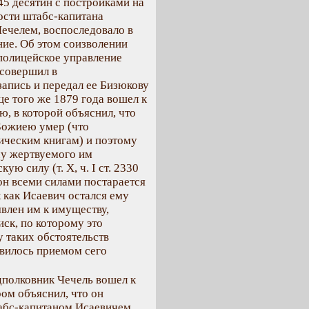
45 десятин с постройками на
ости штабс-капитана
ечелем, воспоследовало в
ние. Об этом соизволении
полицейское управление
 совершил в
апись и передал ее Бизюкову
е того же 1879 года вошел к
, в которой объяснил, что
 Божиею умер (что
ическим книгам) и поэтому
чу жертвуемого им
 силу (т. Х, ч. І ст. 2330
 он всеми силами постарается
к как Исаевич остался ему
влен им к имуществу,
ск, по которому это
у таких обстоятельств
вилось приемом сего
дполковник Чечель вошел к
ом объяснил, что он
абс-капитаном Исаевичем