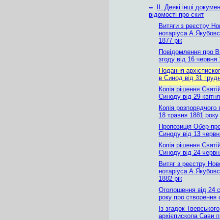
–
ІІ. Деякі інші докуме
відомості про скит
Витяги з реєстру Но
нотаріуса А.Якубовс
1877 рік
Повідомлення про 
згоду від 16 червня
Подання архієписко
в Синод від 31 груд
Копія рішення Святі
Синоду від 29 квітн
Копія розпорядчого 
18 травня 1881 року
Пропозиція Обер-пр
Синоду від 13 червн
Копія рішення Святі
Синоду від 24 червн
Витяг з реєстру Нов
нотаріуса А.Якубовс
1882 рік
Оголошення від 24 с
року про створення 
Із згадок Тверського
архієпископа Сави п