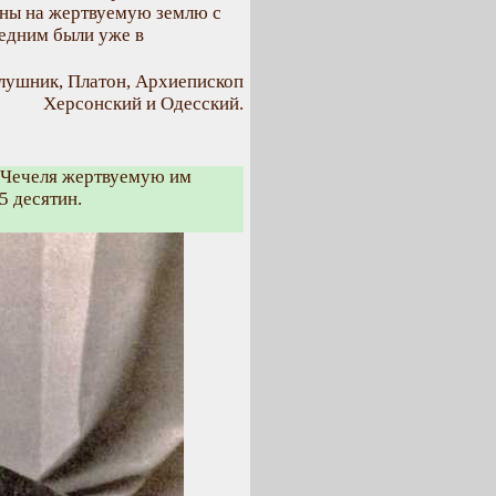
аны на жертвуемую землю с
едним были уже в
лушник, Платон, Архиепископ
Херсонский и Одесский.
а Чечеля жертвуемую им
5 десятин.