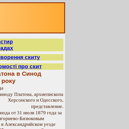
астир
гадах
творення скиту
домості про скит
атона в Синод
0 року
да
ноду Платона, архиепископа
Херсонского и Одесского,
представление.
ода от 31 июля 1879 года за
Григориево-Бизюковым
 в Александрийском уезде