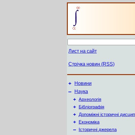
Лист на сайт
Стрічка новин (RSS)
+
Новини
–
Наука
+
Археологія
+
Бібліографія
+
Допоміжні історичні дисцип
+
Економіка
–
Історичні джерела