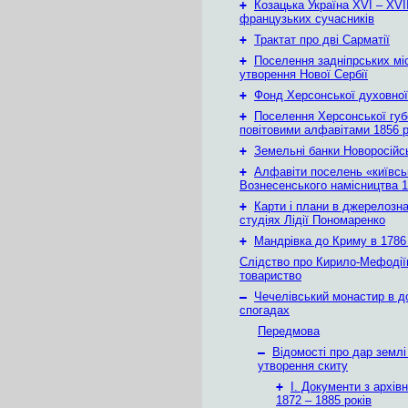
+
Козацька Україна ХVІ – ХVІІ
французьких сучасників
+
Трактат про дві Сарматії
+
Поселення задніпрських мі
утворення Нової Сербії
+
Фонд Херсонської духовної
+
Поселення Херсонської губе
повітовими алфавітами 1856 
+
Земельні банки Новоросійс
+
Алфавіти поселень «київськ
Вознесенського намісництва 1
+
Карти і плани в джерелозн
студіях Лідії Пономаренко
+
Мандрівка до Криму в 1786 
Слідство про Кирило-Мефодії
товариство
–
Чечелівський монастир в д
спогадах
Передмова
–
Відомості про дар землі
утворення скиту
+
І. Документи з архів
1872 – 1885 років