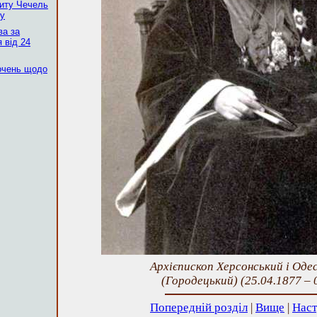
скиту Чечель
ку
ва за
 від 24
очень щодо
Архієпископ Херсонський і Оде
(Городецький) (25.04.1877 – 
Попередній розділ
|
Вище
|
Наст