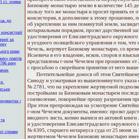
І ст. очима
Бизюкову монастырю землю в количестве 145 дес
пользу того же монастыря и просит принять ее о
консистория, в дополнение к этому прошению, по
сць до
об укреплении за ним помянутой земли, засвид
нотариальным порядком, проэкт дарственной зап
 консисторії
удостоверения от Елисаветградского окружного 
рнії за
и уездного полицейского управления о том, что 
року
Чечель, жертвует Бизюкову монастырю, со време
ького краю
Исаевича в его владение, исков, споров и взыска
их» повітів
представлены г-ном Чечелем при прошениях от 2
796 року
с просьбою о скорейшем принятии от него выше
авчих
Почтительнейше донося об этом Святейше
Синоду и усматривая из вышепомянутого указа е
р.
№ 2781, что на укрепление жертвуемой подполк
вське
постройками за Бизюковым монастырем послед
соизволение, покорнейше прошу разрешения прин
окументах і
При этом препровождая на усмотрение Святейш
г-ном Чечелем документы, именно: проэкт дарс
вводного листа, копию выписи из актовой книги
 та
и удостоверения Елисаветградского окружного с
№ 6395, старшего нотариуса суда от 25 июня за
ної справи
жертвуемом Чечелем Бизюкову монастырю имени