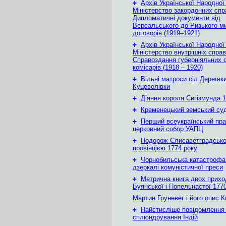
+
Архів Української Народної
Міністерство закордонних спр
Дипломатичні документи від
Версальського до Ризького м
договорів (1919–1921)
+
Архів Української Народної
Міністерство внутрішніх справ
Справоздання губерніяльних с
комісарів (1918 – 1920)
+
Вільні матроси сіл Дереївки
Куцеволівки
+
Діяння короля Сигізмунда 1
+
Кременецький земський су
+
Перший всеукраїнський пр
церковний собор УАПЦ
+
Подорож Єлисаветградськ
провінцією 1774 року
+
Чорнобильська катастрофа
дзеркалі комуністичної преси
+
Метрична книга двох приход
Буянської і Попельнастої 1770
Мартин Груневег і його опис 
+
Найстисліше повідомлення
сплюндрування Індій