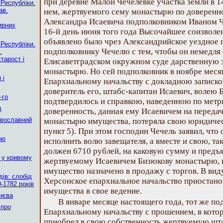
при деревне Малой Чечелевке участка земли в 1
 Республіки.
ав.
нем, жертвуемого сему монастырю по доверенн
Александра Исаевича подполковником Иваном Ч
ирних
16-й день июня того года Высочайшее соизволе
объявлено было чрез Александрийское уездное 
 Республіки.
подполковнику Чечелю с тем, чтобы он немедля
.
тарост і
Елисаветградском окружном суде дарственную з
монастырю. Но сей подполковник в ноябре месяц
 і
Епархиальному начальству с докладною запискою
доверитель его, штабс-капитан Исаевич, волею
-го
подтвердилось и справкою, наведенною по метр
д
доверенность, данная ему Исаевичем на переда
авославний
монастырю имущества, потеряла свою юридическую
пункт 5). При этом господин Чечель заявил, что
ою
исполнить волю завещателя, а вместе и свою, та
должен 6710 рублей, на каковую сумму и предъя
 у кривому
жертвуемому Исаевичем Бизюкову монастырю, и
имущество назначено в продажу с торгов. В вид
ів: слобід
Херсонское епархиальное начальство приостано
-1782 років
имущества в свое ведение.
Києва
В январе месяце настоящего года, тот же по
 про
Епархиальному начальству с прошением, в котор
приобрел в свою собственность жертвуемую шт