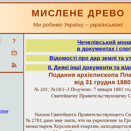
МИСЛЕНЕ ДРЕВО
Ми робимо Україну – українською!
?
Чечелівський мон
в документах і спо
Відомості про дар землі та у
ІІ. Деякі інші документи та ві
Подання архієпископа Пл
від 31 грудня 188
№ 101; №18/1-3 Получено:
7 января 1881 го
Святейшему Правительствующему Си
ліни
Указом Святейшего Правительствующего Син
№ 2781 дано мне знать, что на укрепление за 
монастырем Херсонской епархии, находящегося