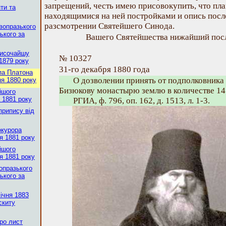
запрещений, честь имею присовокупить, что пл
нти та
находящимися на ней постройками и опись посл
разсмотрении Святейшего Синода.
вопразького
ького за
Вашего Святейшества нижайший пос
Височайшу
№ 10327
 1879 року
31-го декабря 1880 года
па Платона
О дозволении принять от подполковник
ня 1880 року
Бизюкову монастырю землю в количестве 14
йшого
я 1881 року
РГИА, ф. 796, оп. 162, д. 1513, л. 1-3.
припису від
окурора
я 1881 року
йшого
я 1881 року
опразького
ького за
ічня 1883
скиту
ро лист