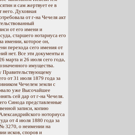
ятин и сам жертвует ее в
т него. Духовная
требовала от г-на Чечеля акт
етельствованный
иси от его имени и
суда, старшего нотариуса его
на имении, которое он,
ни перехода сего имения от
ний нет. Все эти документы и
6 марта и 26 июля сего года,
означенного имущества.
му Правительствующему
го от 31 июля 1879 года за
овником Чечелем земли с
овало уже Высочайшее
ять сей дар от г-на Чечеля.
его Синода представленные
твенной записи, копию
 Александрийского ноториуса
уда от 4 июля 1880 года за
 № 3270, о неимении на
и исков, споров и