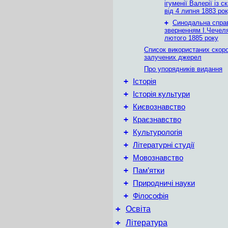
ігуменії Валерії із 
від 4 липня 1883 ро
+
Синодальна спра
зверненням І.Чечеля
лютого 1885 року
Список використаних скор
залучених джерел
Про упорядників видання
+
Історія
+
Історія культури
+
Києвознавство
+
Краєзнавство
+
Культурологія
+
Літературні студії
+
Мовознавство
+
Пам’ятки
+
Природничі науки
+
Філософія
+
Освіта
+
Література