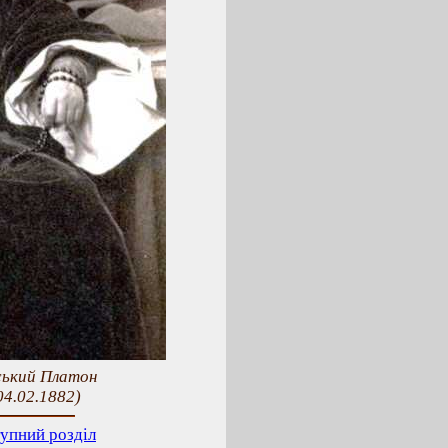
ський Платон
04.02.1882)
упний розділ