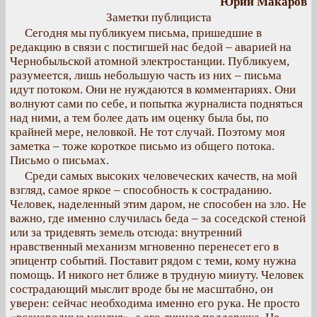
Юрий Макаров
Заметки публициста
Сегодня мы публикуем письма, пришедшие в
редакцию в связи с постигшей нас бедой – аварией на
Чернобыльской атомной электростанции. Публикуем,
разумеется, лишь небольшую часть из них – письма
идут потоком. Они не нуждаются в комментариях. Они
волнуют сами по себе, и попытка журналиста подняться
над ними, а тем более дать им оценку была бы, по
крайней мере, неловкой. Не тот случай. Поэтому моя
заметка – тоже короткое письмо из общего потока.
Письмо о письмах.
Среди самых высоких человеческих качеств, на мой
взгляд, самое яркое – способность к состраданию.
Человек, наделенный этим даром, не способен на зло. Не
важно, где именно случилась беда – за соседской стеной
или за тридевять земель отсюда: внутренний
нравственный механизм мгновенно перенесет его в
эпицентр событий. Поставит рядом с теми, кому нужна
помощь. И никого нет ближе в трудную мииуту. Человек
сострадающий мыслит вроде бы не масштабно, он
уверен: сейчас необходима именно его рука. Не просто