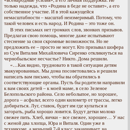
«всенародные усилия», а его личная поддержка. Не
только надежда, что «Родина в беде не оставит», а его
собственное участие. И в этой кажущейся
немасштабности – масштаб неизмеримый. Потому, что
такой человек и есть народ. И Родина – это тоже он.
В этих письмах нет громких слов, звонких призывов.
Предлагая свою помощь, многие даже испытывают
стеснение за свои скромные возможности. Но не
предложить ее – просто не могут. Кто призывал шофера
из Сум Виталия Михайловича Сиренко откликнуться на
чернобыльское несчастье? Никто. Дома решили.
«…Как видно, трудновато в такой ситуации детям
эвакуированных. Мы дома посоветовались и решили
написать вам письмо, чтобы вы обратились в
соответствующие органы. Пусть бы родители направили
к вам своих детей – к моей маме, в село Зеленое
Белопольского района. Село неболыпое, но хорошее,
дорога – асфальт, всего один километр от трассы, легко
добираться. Луг, ставок, будет им где купаться и
загорать, рыба хорошо ловится. Будут детки молоко
свежее пить. Хлеб, яички – все свежее, хорошее… У нас
с женой два хлопца, Юра и Виталя. Один уже в
техникуме, а меньший 7-й класс заканчивает, на