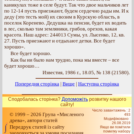
каникулах тоже в селе будут. Так что двое мальчиков лет
по 12-14 пусть приезжают, будем сердечно рады им. И к
деду (это тесть мой) их свозим в Курскую область, в
поселок Коренево. Дедушка на пенсии, будет их водить
в лес, сколько там земляники, грибов, орехов, какая
красота. Наш адрес: 244013 Сумы, ул. Лысенко, 12, кв.
27. Пусть приезжают и отдыхают детки. Все будет
хорошо».
Все будет хорошо.
Как бы ни было нам трудно, пока мы вместе – все
будет хорошо…
Известия, 1986 г., 18.05, № 138 (21580).
Попередня сторінка
|
Вище
|
Наступна сторінка
Сподобалась сторінка?
Допоможіть
розвитку нашого
сайту!
Число завантажень : 2
© 1999 – 2026 Група «Мисленого
493
Модифіковано :
древа», автори статей
26.08.2019
Передрук статей із сайту
Якщо ви помітили
помилку набору
заохочується за умови посилання