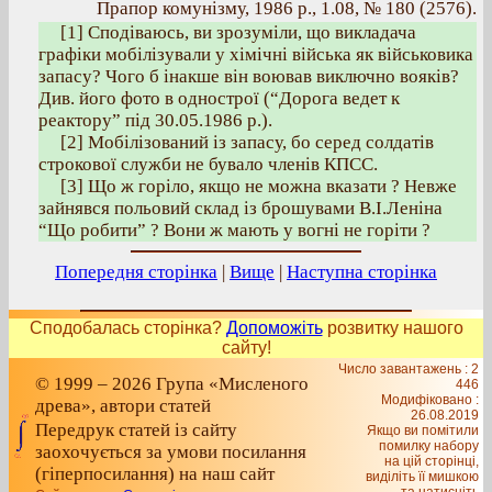
Прапор комунізму, 1986 р., 1.08, № 180 (2576).
[1] Сподіваюсь, ви зрозуміли, що викладача
графіки мобілізували у хімічні війська як військовика
запасу? Чого б інакше він воював виключно вояків?
Див. його фото в однострої (“Дорога ведет к
реактору” під 30.05.1986 р.).
[2] Мобілізований із запасу, бо серед солдатів
строкової служби не бувало членів КПСС.
[3] Що ж горіло, якщо не можна вказати ? Невже
зайнявся польовий склад із брошувами В.І.Леніна
“Що робити” ? Вони ж мають у вогні не горіти ?
Попередня сторінка
|
Вище
|
Наступна сторінка
Сподобалась сторінка?
Допоможіть
розвитку нашого
сайту!
Число завантажень : 2
© 1999 – 2026 Група «Мисленого
446
Модифіковано :
древа», автори статей
26.08.2019
Передрук статей із сайту
Якщо ви помітили
помилку набору
заохочується за умови посилання
на цiй сторiнцi,
(гіперпосилання) на наш сайт
видiлiть її мишкою