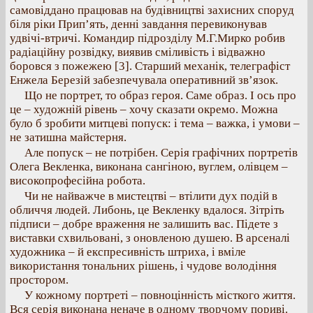
самовіддано працював на будівництві захисних споруд
біля ріки Прип’ять, денні завдання перевиконував
удвічі-втричі. Командир підрозділу М.Г.Мирко робив
радіаційну розвідку, виявив сміливість і відважно
боровся з пожежею [3]. Старший механік, телеграфіст
Енжела Березій забезпечувала оперативний зв’язок.
Що не портрет, то образ героя. Саме образ. І ось про
це – художній рівень – хочу сказати окремо. Можна
було б зробити митцеві попуск: і тема – важка, і умови –
не затишна майстерня.
Але попуск – не потрібен. Серія графічних портретів
Олега Векленка, виконана сангіною, вуглем, олівцем –
високопрофесійна робота.
Чи не найважче в мистецтві – втілити дух подій в
обличчя людей. Либонь, це Векленку вдалося. Зітріть
підписи – добре враження не залишить вас. Підете з
виставки схвильовані, з оновленою душею. В арсеналі
художника – й експресивність штриха, і вміле
використання тональних рішень, і чудове володіння
простором.
У кожному портреті – повноцінність місткого життя.
Вся серія виконана неначе в одному творчому пориві.