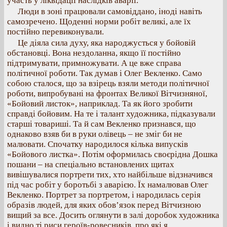
участь у ліквідації наслідків аварії.
Люди в зоні працювали самовіддано, іноді навіть
самозречено. Щоденні норми робіт великі, але їх
постійно перевиконували.
Це діяла сила духу, яка народжусться у бойовій
обстановці. Вона нездоланна, якщо її постійно
підтримувати, примножувати. А це вже справа
політичної роботи. Так думав і Олег Векленко. Само
собою сталося, що за взірець взяли методи політичної
роботи, випробувані на фронтах Великої Вітчизняної,
«Бойовий листок», наприклад. Та як його зробити
справді бойовим. На те і талант художника, підказували
старші товариші. Та й сам Векленко признався, що
однаково взяв би в руки олівець – не зміг би не
малювати. Спочатку народилося кілька випусків
«Бойового листка». Потім оформилась своєрідна Дошка
пошани – на спеціально встановлених щитах
вивішувалися портрети тих, хто найбільше відзначився
під час робіт у боротьбі з аварією. Їх намалював Олег
Векленко. Портрет за портретом, і народилась серія
образів людей, для яких обов’язок перед Вітчизною
вищий за все. Досить оглянути в залі доробок художника
і видно ті риси героїв-ровесників, про які я