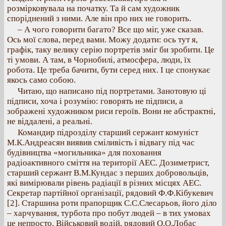
розмірковувала на початку. Та й сам художник
споріднений з ними. Але він про них не говорить.
– А чого говорити багато? Все що міг, уже сказав.
Ось мої слова, перед вами. Можу додати: ось тут я,
графік, таку велику серію портретів зміг би зробити. Це
ті умови. А там, в Чорнобилі, атмосфера, люди, їх
робота. Це треба бачити, бути серед них. І це спонукає
якось само собою.
Читаю, що написано під портретами. Занотовую ці
підписи, хоча і розумію: говорять не підписи, а
зображені художником риси героїв. Вони не абстрактні,
не віддалені, а реальні.
Командир підрозділу старший сержант комуніст
М.К.Андреасян виявив сміливість і відвагу під час
будівництва «могильника» для поховання
радіоактивного сміття на території АЕС. Дозиметрист,
старший сержант В.М.Кундас з перших добровольців,
які вимірювали рівень радіації в різних місцях АЕС.
Секретар партійної організації, рядовий Ф.Ф.Кібукевич
[2]. Старшина роти прапорщик С.С.Слесарьов, його діло
– харчування, турбота про побут людей – в тих умовах
це непросто. Військовий водій, рядовий О.О.Лобас