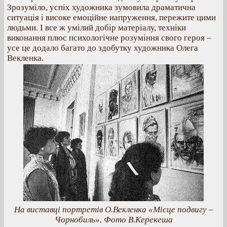
Зрозуміло, успіх художника зумовила драматична
ситуація і високе емоційне напруження, пережите цими
людьми. І все ж умілий добір матеріалу, техніки
виконання плюс психологічне розуміння свого героя –
усе це додало багато до здобутку художника Олега
Векленка.
На виставці портретів О.Векленка «Місце подвигу –
Чорнобиль». Фото В.Керекеша