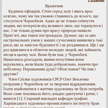
Т.Шибик
Враження
Будинок офіцерів. Стою серед залу і якось враз
осягаю, чому ми так уважно ставимось до всього, що
стосується Чорнобиля. Адже це не тільки співчуття
людям, які потерпіли від великого лихе, що торкнулося і
нас. І не тільки думки про красу природи навколо
Прип’яті, яка також постраждала. Думаю, що за цих
екстремальних умов у наших сучасників виявились такі
риси, які за завісою буденності і не роздивишся. Ще і ще
раз вдивляюся в обличчя молодих людей, які займають
місця в цьому залі. Вони були там, у Чорнобилі.
Намагаюсь розгадати, якими почуттями вони
керувались, коли йшли туди добровільно, знаючи про
небезпеку. Пориванням душі? Обов’язком? Чи тим і
другим?
Член Спілки художників СРСР Олег Векленко
потрапив у Чорнобиль не за творчим відрядженням.
Їхати знайомитися з життям художнику не було потреби.
Воно саме покликало його, владно диктуючи і ритм, і
вимоги [1]. Старший викладач кафедри графіки
Харківського художньо-промислового інституту брав