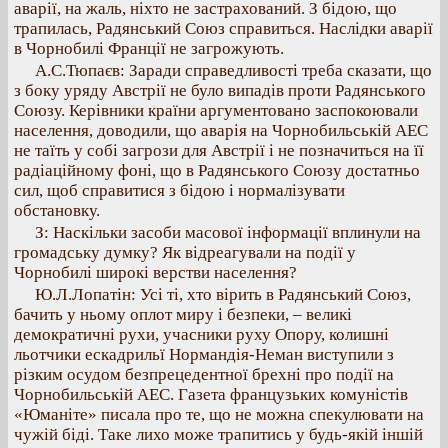
аварії, на жаль, ніхто не застрахований. З бідою, що
трапилась, Радянський Союз справиться. Наслідки аварії
в Чорнобилі Франції не загрожують.
А.С.Тюпаєв: Заради справедливості треба сказати, що
з боку уряду Австрії не було випадів проти Радянського
Союзу. Керівники країни аргументовано заспокоювали
населення, доводили, що аварія на Чорнобильській АЕС
не таїть у собі загрози для Австрії і не позначиться на її
радіаційному фоні, що в Радянського Союзу достатньо
сил, щоб справитися з бідою і нормалізувати
обстановку.
З: Наскільки засоби масової інформації вплинули на
громадську думку? Як відреагували на події у
Чорнобилі широкі верстви населення?
Ю.Л.Лопатін: Усі ті, хто вірить в Радянський Союз,
бачить у ньому оплот миру і безпеки, – великі
демократичні рухи, учасники руху Опору, колишні
льотчики ескадрильї Нормандія-Неман виступили з
різким осудом безпрецедентної брехні про події на
Чорнобильській АЕС. Газета французьких комуністів
«Юманіте» писала про те, що не можна спекулювати на
чужій біді. Таке лихо може трапитись у будь-якій іншій