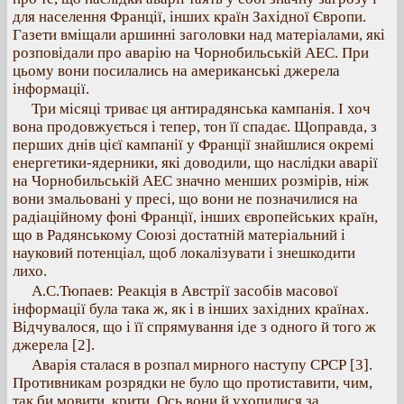
для населення Франції, інших країн Західної Європи.
Газети вміщали аршинні заголовки над матеріалами, які
розповідали про аварію на Чорнобильській АЕС. При
цьому вони посилались на американські джерела
інформації.
Три місяці триває ця антирадянська кампанія. І хоч
вона продовжується і тепер, тон її спадає. Щоправда, з
перших днів цієї кампанії у Франції знайшлися окремі
енергетики-ядерники, які доводили, що наслідки аварії
на Чорнобильській АЕС значно менших розмірів, ніж
вони змальовані у пресі, що вони не позначилися на
радіаційному фоні Франції, інших європейських країн,
що в Радянському Союзі достатній матеріальний і
науковий потенціал, щоб локалізувати і знешкодити
лихо.
А.С.Тюпаев: Реакція в Австрії засобів масової
інформації була така ж, як і в інших західних країнах.
Відчувалося, що і її спрямування іде з одного й того ж
джерела [2].
Аварія сталася в розпал мирного наступу СРСР [3].
Противникам розрядки не було що протиставити, чим,
так би мовити, крити. Ось вони й ухопилися за