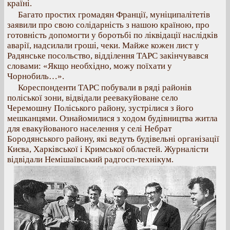
країні.
Багато простих громадян Франції, муніципалітетів
заявили про свою солідарність з нашою країною, про
готовність допомогти у боротьбі по ліквідації наслідків
аварії, надсилали гроші, чеки. Майже кожен лист у
Радянське посольство, відділення ТАРС закінчувався
словами: «Якщо необхідно, можу поїхати у
Чорнобиль…».
Кореспонденти ТАРС побували в ряді районів
поліської зони, відвідали реевакуйоване село
Черемошну Поліського району, зустрілися з його
мешканцями. Ознайомилися з ходом будівництва житла
для евакуйованого населення у селі Небрат
Бородянського району, які ведуть будівельні організації
Києва, Харківської і Кримської областей. Журналісти
відвідали Немішаївський радгосп-технікум.