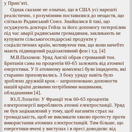
у Прип’яті.
Однак сказане не означає, що в США усі нарешті
реалістично, з розумінням поставилися до нещастя, що
спіткало Радянський Союз. Знайшлися й такі, що
осуджують доктора Гейла за його допомогу потерпілим
під час аварії радянським громадянам, закликають не
купувати сільськогосподарські продукти у
соціалістичних країн, мотивуючи тим, що вони начебто
мають підвищений радіоактивний фон і т.д. [4]
М.В.Пахомов: Уряд Англії обрав стриманий тон.
Британія сама на процентів 60-65 залежить від атомної
енергетики. У її атомному комплексі були інциденти, які
старанно приховувались. З боку уряду навіть було
зроблено дружній крок – запропоновано допомогти
нашій країні деякими потрібними машинами,
обладнанням [4].
Ю.Л.Лопатін: У Франції теж 60-65 процентів
електроенергії виробляють атомні електростанції. Уряд
не був зацікавлений у тому, щоб наганяти страх на
громадськість, щоб не викликати хвилю протесту проти
використання атомних електростанцій. Тим більше, що
енергетики-вчені у виступах і в пресі доводили: від