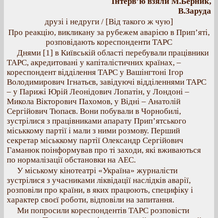
Інтерв’ю взяли М.Берник,
В.Заруда
друзі і недруги / [Від такого ж чую]
Про реакцію, викликану за рубежем аварією в Прип’яті,
розповідають кореспонденти ТАРС
Днями [1] в Київській області перебували працівники
ТАРС, акредитовані у капіталістичних країнах, –
кореспондент відділення ТАРС у Вашінгтоні Ігор
Володимирович Ігнатьєв, завідуючі відділеннями ТАРС
– у Парижі Юрій Леонідович Лопатін, у Лондоні –
Микола Вікторович Пахомов, у Відні – Анатолій
Сергійович Тюпаєв. Вони побували в Чорнобилі,
зустрілися з працівниками апарату Прип’ятського
міськкому партії і мали з ними розмову. Перший
секретар міськкому партії Олександр Сергійович
Гаманюк поінформував про ті заходи, які вживаються
по нормалізації обстановки на АЕС.
У міському кінотеатрі «Україна» журналісти
зустрілися з учасниками ліквідації наслідків аварії,
розповіли про країни, в яких працюють, специфіку і
характер своєї роботи, відповіли на запитання.
Ми попросили кореспондентів ТАРС розповісти