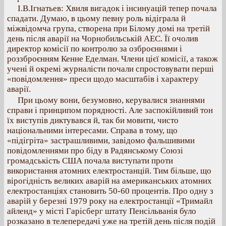
І.В.Ігнатьев: Хвиля вигадок і інсинуацій тепер почала
спадати. Думаю, в цьому певну роль відіграла й
міжвідомча група, створена при Білому домі на третій
день після аварії на Чорнобильській АЕС. Її очолив
директор комісії по контролю за озброєннями і
роззброєнням Кенне Еделман. Члени цієї комісії, а також
учені й окремі журналісти почали спростовувати перші
«повідомлення» преси щодо масштабів і характеру
аварії.
При цьому вони, безумовно, керувалися знаннями
справи і принципом порядності. Але заспокійливий тон
їх виступів диктувався й, так би мовити, чисто
національними інтересами. Справа в тому, що
«підігріта» застрашливими, завідомо фальшивими
повідомленнями про біду в Радянському Союзі
громадськість США почала виступати проти
використання атомних електростанцій. Тим більше, що
вірогідність великих аварій на американських атомних
електростанціях становить 50-60 процентів. Про одну з
аварій у березні 1979 року на електростанції «Тримайл
айленд» у місті Гарісберг штату Пенсільванія було
розказано в телепередачі уже на третій день після подій