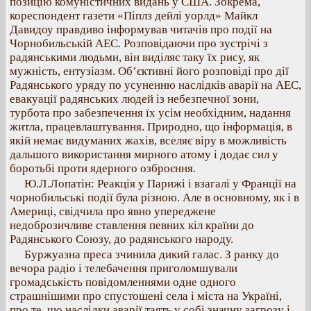
позицію комуністичних видань у США. Зокрема,
кореспондент газети «Піплз дейлі уорлд» Майкл
Давидоу правдиво інформував читачів про події на
Чорнобильській АЕС. Розповідаючи про зустрічі з
радянськими людьми, він виділяє таку їх рису, як
мужність, ентузіазм. Об’єктивні його розповіді про дії
Радянського уряду по усуненню наслідків аварії на АЕС,
евакуації радянських людей із небезпечної зони,
турбота про забезпечення їх усім необхідним, надання
житла, працевлаштування. Природно, що інформація, в
якій немає видуманих жахів, вселяє віру в можливість
дальшого використання мирного атому і додає сил у
боротьбі проти ядерного озброєння.
Ю.Л.Лопатін: Реакція у Парижі і взагалі у Франції на
чорнобильські події була різною. Але в основному, як і в
Америці, свідчила про явно упереджене
недоброзичливе ставлення певних кіл країни до
Радянського Союзу, до радянського народу.
Буржуазна преса зчинила дикий галас. З ранку до
вечора радіо і телебачення приголомшували
громадськість повідомленнями одне одного
страшнішими про спустошені села і міста на Україні,
про те, що наслідки аварії таять у собі значну загрозу і