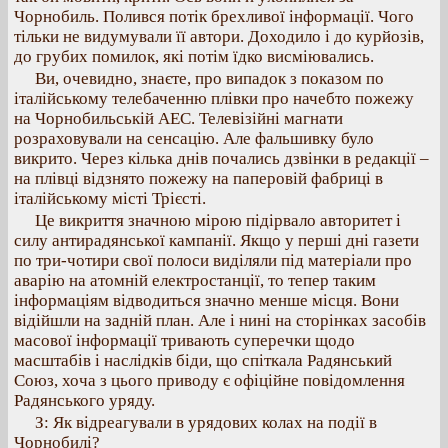
Чорнобиль. Полився потік брехливої інформації. Чого
тільки не видумували її автори. Доходило і до курйозів,
до грубих помилок, які потім їдко висміювались.
Ви, очевидно, знаєте, про випадок з показом по
італійському телебаченню плівки про начебто пожежу
на Чорнобильській АЕС. Телевізійні магнати
розраховували на сенсацію. Але фальшивку було
викрито. Через кілька днів почались дзвінки в редакції –
на плівці відзнято пожежу на паперовій фабриці в
італійському місті Трієсті.
Це викриття значною мірою підірвало авторитет і
силу антирадянської кампанії. Якщо у перші дні газети
по три-чотири свої полоси виділяли під матеріали про
аварію на атомній електростанції, то тепер таким
інформаціям відводиться значно менше місця. Вони
відійшли на задній план. Але і нині на сторінках засобів
масової інформації тривають суперечки щодо
масштабів і наслідків біди, що спіткала Радянський
Союз, хоча з цього приводу є офіційне повідомлення
Радянського уряду.
З: Як відреагували в урядових колах на події в
Чорнобилі?