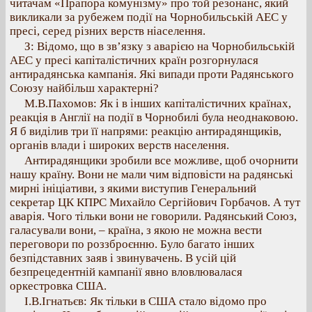
читачам «Прапора комунізму» про той резонанс, який
викликали за рубежем події на Чорнобильській АЕС у
пресі, серед різних верств ніаселення.
З: Відомо, що в зв’язку з аварією на Чорнобильській
АЕС у пресі капіталістичних країн розгорнулася
антирадянська кампанія. Які випади проти Радянського
Союзу найбільш характерні?
М.В.Пахомов: Як і в інших капіталістичних країнах,
реакція в Англії на події в Чорнобилі була неоднаковою.
Я б виділив три її напрями: реакцію антирадянщиків,
органів влади і широких верств населення.
Антирадянщики зробили все можливе, щоб очорнити
нашу країну. Вони не мали чим відповісти на радянські
мирні ініціативи, з якими виступив Генеральний
секретар ЦК КПРС Михайло Сергійович Горбачов. А тут
аварія. Чого тільки вони не говорили. Радянський Союз,
галасували вони, – країна, з якою не можна вести
переговори по роззброєнню. Було багато інших
безпідставних заяв і звинувачень. В усій цій
безпрецедентній кампанії явно вловлювалася
оркестровка США.
І.В.Ігнатьєв: Як тільки в США стало відомо про