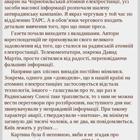
аварію на Чорнобильській атомній електростанції, усі
засоби масової інформації розпочали шалену
антирадянську кампанію. Я якраз чергував у той час по
відділенню ТАРС. А в обов’язки чергового входить
детальне вивчення того, про що пише преса.
Газети почали виходити з вкладишами. Автори
кореспонденцій не приховували свого великого
задоволення від того, що сталося на радянській атомній
електростанції. Телекоментатори, зокрема Давид
Мартін, просто світилися від радості, переповідаючи
фальшиві інформації.
Напрями цих злісних випадів постійно мінялися.
Зокрема, одного дня «доводили», що в нашій країні на
атомних електростанціях застосовується відстала
технологія, іншого – галасували про те, що раз в
Радянському Союзі таке трапляється, то з ним не можна
вести переговори про роззброєння, наступного дня нас
звинувачували у неправдивій інформації. При такому
характері аварії, стверджували «знатоки», як мінімум
загинуло дві тисячі чоловік, а не два, як повідомляється,
Київ лежить у руїнах…
Картина була б неповною, якби я не згадав про