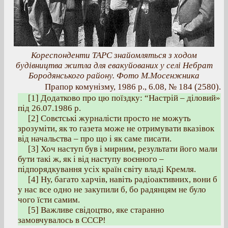
Кореспонденти ТАРС знайомляться з ходом
будівництва житла для евакуйованих у селі Небрат
Бородянського району. Фото М.Мосенжника
Прапор комунізму, 1986 р., 6.08, № 184 (2580).
[1] Додатково про цю поїздку: “Настрій – діловий»
під 26.07.1986 р.
[2] Совєтські журналісти просто не можуть
зрозуміти, як то газета може не отримувати вказівок
від начальства – про що і як саме писати.
[3] Хоч наступ був і мирним, результати його мали
бути такі ж, як і від наступу воєнного –
підпорядкування усіх країн світу владі Кремля.
[4] Ну, багато харчів, навіть радіоактивних, вони б
у нас все одно не закупили б, бо радянцям не було
чого їсти самим.
[5] Важливе свідоцтво, яке старанно
замовчувалось в СССР!