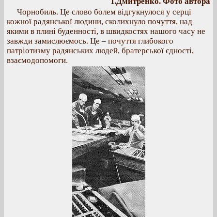
І.Дмитренко. Фото автора
Чорнобиль. Це слово болем відгукнулося у серці
кожної радянської людини, сколихнуло почуття, над
якими в плині буденності, в швидкостях нашого часу не
завжди замислюємось. Це – почуття глибокого
патріотизму радянських людей, братерської єдності,
взаємодопомоги.