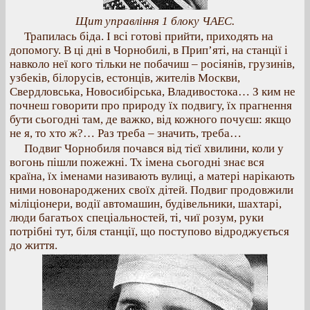
Щит управління 1 блоку ЧАЕС.
Трапилась біда. І всі готові прийти, приходять на
допомогу. В ці дні в Чорнобилі, в Прип’яті, на станції і
навколо неї кого тільки не побачиш – росіянів, грузинів,
узбеків, білорусів, естонців, жителів Москви,
Свердловська, Новосибірська, Владивостока… З ким не
почнеш говорити про природу їх подвигу, їх прагнення
бути сьогодні там, де важко, від кожного почуєш: якщо
не я, то хто ж?… Раз треба – значить, треба…
Подвиг Чорнобиля почався від тієї хвилини, коли у
вогонь пішли пожежні. Тх імена сьогодні знає вся
країна, їх іменами називають вулиці, а матері нарікають
ними новонароджених своїх дітей. Подвиг продовжили
міліціонери, водії автомашин, будівельники, шахтарі,
люди багатьох спеціальностей, ті, чиї розум, руки
потрібні тут, біля станції, що поступово відроджується
до життя.