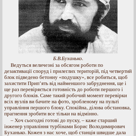
Б.В.Буханько.
Ведуться величезні за обсягом роботи по
дезактивації споруд і прилеглих територій, під четвертий
блок підведено бетонну «подушку», все робиться, щоб
захистити Прип’ять від найменшого забруднення, ще і
ще раз перевіряється готовність до роботи першого і
другого блоків. Саме такий робочий момент перевірки
всіх вузлів ви бачите на фото, зробленому на пульті
управління першого блоку. Спокійна, ділова обстановка,
прагнення зробити все тільки на відмінно.
– Хоч сьогодні готові до пуску, – каже старший
інженер управління турбінами Борис Володимирович
Буханько. Кожен з нас хоче, щоб станція швидше дала