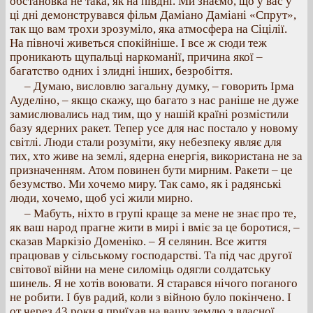
обстановка не така, як на півдні. Ми знаємо, що у вас у
ці дні демонструвався фільм Даміано Даміані «Спрут»,
так що вам трохи зрозуміло, яка атмосфера на Сіцілії.
На півночі живеться спокійніше. І все ж сюди теж
проникають щупальці наркоманії, причина якої –
багатство одних і злидні інших, безробіття.
– Думаю, висловлю загальну думку, – говорить Ірма
Ауделіно, – якщо скажу, що багато з нас раніше не дуже
замислювались над тим, що у нашій країні розмістили
базу ядерних ракет. Тепер усе для нас постало у новому
світлі. Люди стали розуміти, яку небезпеку являє для
тих, хто живе на землі, ядерна енергія, використана не за
призначенням. Атом повинен бути мирним. Ракети – це
безумство. Ми хочемо миру. Так само, як і радянські
люди, хочемо, щоб усі жили мирно.
– Мабуть, ніхто в групі краще за мене не знає про те,
як ваш народ прагне жити в мирі і вміє за це боротися, –
сказав Маркізіо Доменіко. – Я селянин. Все життя
працював у сільському господарстві. Та під час другої
світової війни на мене силоміць одягли солдатську
шинель. Я не хотів воювати. Я старався нічого поганого
не робити. І був радий, коли з війною було покінчено. І
от через 43 роки я приїхав на вашу землю з власної