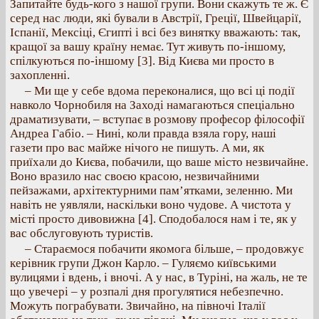
Запитайте будь-кого з нашої групи. Вони скажуть те ж. Є
серед нас люди, які бували в Австрії, Греції, Швейцарії,
Іспанії, Мексіці, Єгипті і всі без винятку вважають: так,
кращої за вашу країну немає. Тут живуть по-іншому,
спілкуються по-іншому [3]. Від Києва ми просто в
захопленні.
– Ми ще у себе вдома переконалися, що всі ці події
навколо Чорнобиля на Заході намагаються спеціально
драматизувати, – вступає в розмову професор філософії
Андреа Габіо. – Нині, коли правда взяла гору, наші
газети про вас майже нічого не пишуть. А ми, як
приїхали до Києва, побачили, що ваше місто незвичайне.
Воно вразило нас своєю красою, незвичайними
пейзажами, архітектурними пам’ятками, зеленню. Ми
навіть не уявляли, наскільки воно чудове. А чистота у
місті просто дивовижна [4]. Сподобалося нам і те, як у
вас обслуговують туристів.
– Стараємося побачити якомога більше, – продовжує
керівник групи Джон Карло. – Гуляємо київськими
вулицями і вдень, і вночі. А у нас, в Туріні, на жаль, не те
що увечері – у розпалі дня прогулятися небезпечно.
Можуть пограбувати. Звичайно, на півночі Італії