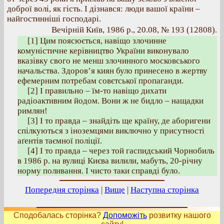
доброї волі, як гість. І дізнався: люди вашої країни –
найгостинніші господарі.
Вечірній Київ, 1986 р., 20.08, № 193 (12808).
[1] Цим поясюється, навіщо злочинне
комуністичне керівництво України виконувало
вказівку свого не менш злочинного московського
начальства. Здоров’я киян було принесено в жертву
ефемерним потребам совєтської пропаганди.
[2] І правильно – їм-то навіщо дихати
радіоактивним йодом. Вони ж не бидло – нащадки
римлян!
[3] І то правда – знайдіть ще країну, де аборигени
спілкуються з іноземцями виключно у присутності
аґентів таємної поліції.
[4] І то правда – через той гаспидський Чорнобиль
в 1986 р. на вулиці Києва вилили, мабуть, 20-річну
норму поливання. І чисто таки справді було.
Попередня сторінка
|
Вище
|
Наступна сторінка
Сподобалась сторінка?
Допоможіть
розвитку нашого