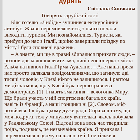
дурять
Світлана Синякова
Говорять зарубіжні гості
Біля готелю «Либідь» зупинився екскурсійний
автобус. Жваво перемовляючись, з нього почали
виходити туристи. Ми познайомилися. Туристи, які
прибули до нас з Італії, щойно завершили поїздку по
місту і були сповнені вражень.
– А знаєте, ми ще в травні збиралися приїхати сюди, –
розповідає колишня вчителька, нині пенсіонерка з міста
Альба на півночі Італії Ірма Ауделіно. – Але наша преса
нас просто залякала повідомленнями, що загинуло дві
тисячі чоловік, у Києві нікого не залишилося. І раптом
ми дізнаємося, що у Києві була першотравнева
демонстрація [1]. І навіть змагання – велогонка Миру.
Що брали участь у ній спортсмени багатьох країн,
навіть із Франції, а наші гонщики ні [2]. Словом, міф
розвіявся. І я була цьому дуже рада. Справа в тому, що
моя подруга, теж у минулому вчителька, якось побувала
у Радянському Союзі. Відтоді вона весь час твердила:
поїдь, подивись, це незвичайна країна. Я приїхала і
переконалася в цьому на власні очі. І не тільки я.