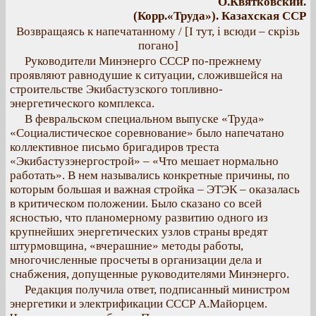
О.Квятковский.
(Корр.«Труда»). Казахская ССР
Возвращаясь к напечатанному / [І тут, і всюди – скрізь
погано]
Руководители Минэнерго СССР по-прежнему
проявляют равнодушие к ситуации, сложившейся на
строительстве Экибастузского топливно-
энергетического комплекса.
В февральском специальном выпуске «Труда»
«Социалистическое соревнование» было напечатано
коллективное письмо бригадиров треста
«Экибастузэнергострой» – «Что мешает нормально
работать». В нем назывались конкретные причины, по
которым большая и важная стройка – ЭТЭК – оказалась
в критическом положении. Было сказано со всей
ясностью, что планомерному развитию одного из
крупнейших энергетических узлов страны вредят
штурмовщина, «вчерашние» методы работы,
многочисленные просчеты в организации дела и
снабжения, допущенные руководителями Минэнерго.
Редакция получила ответ, подписанный министром
энергетики и электрификации СССР А.Майорцем.