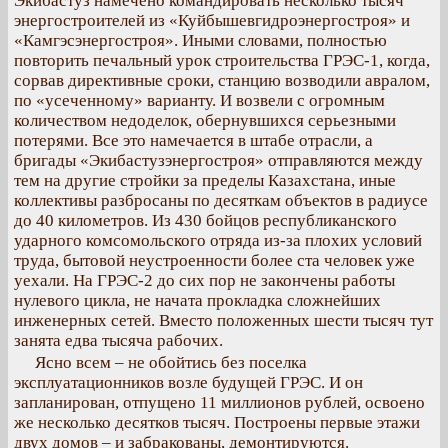
Экибастуз намечено командировать несколько тысяч
энергостроителей из «Куйбышевгидроэнергостроя» и
«Камгэсэнергостроя». Иными словами, полностью
повторить печальный урок строительства ГРЭС-1, когда,
сорвав директивные сроки, станцию возводили авралом,
по «усеченному» варианту. И возвели с огромным
количеством недоделок, обернувшихся серьезными
потерями. Все это намечается в штабе отрасли, а
бригады «Экибастузэнергостроя» отправляются между
тем на другие стройки за пределы Казахстана, иные
коллективы разбросаны по десяткам объектов в радиусе
до 40 километров. Из 430 бойцов республиканского
ударного комсомольского отряда из-за плохих условий
труда, бытовой неустроенности более ста человек уже
уехали. На ГРЭС-2 до сих пор не закончены работы
нулевого цикла, не начата прокладка сложнейших
инженерных сетей. Вместо положенных шести тысяч тут
занята едва тысяча рабочих.
Ясно всем – не обойтись без поселка
эксплуатационников возле будущей ГРЭС. И он
запланирован, отпущено 11 миллионов рублей, освоено
же несколько десятков тысяч. Построены первые этажи
двух домов – и забракованы, демонтируются.