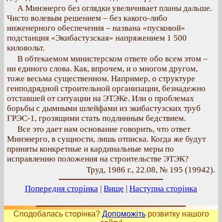
А Минэнерго без оглядки увеличивает планы дальше.
Чисто волевым решением – без какого-либо
инженерного обеспечения – названа «пусковой»
подстанция «Экибастузская» напряжением 1 500
киловольт.
В обтекаемом министерском ответе обо всем этом –
ни единого слова. Как, впрочем, и о многом другом,
тоже весьма существенном. Например, о структуре
генподрядной строительной организации, безнадежно
отставшей от ситуации на ЭТЭКе. Или о проблемах
борьбы с дымными шлейфами из экибастузских труб
ГРЭС-1, грозящими стать подлинным бедствием.
Все это дает нам основание говорить, что ответ
Минэнерго, в сущности, лишь отписка. Когда же будут
приняты конкретные и кардинальные меры по
исправлению положения на строительстве ЭТЭК?
Труд, 1986 г., 22.08, № 195 (19942).
Попередня сторінка
|
Вище
|
Наступна сторінка
Сподобалась сторінка?
Допоможіть
розвитку нашого