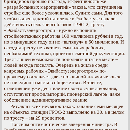
бригадиров прошло полгода, эффективность же
«разработанных мероприятий» такова, что ситуация на
стройке еще более усложнилась. Судите сами. Для того
чтобы в двенадцатой пятилетке в Экибастузе начали
действовать семь энергоблоков ГРЭС-2, тресту
«Экибастузэнергострой» нужно выполнять
строймонтажных работ на 160 миллионов рублей в год,
но в минувшем году он не «вытянул» и 60 миллионов. И
сегодня тресту не хватает семи тысяч рабочих,
необходимой техники, проектно-сметной документации.
Трест лишен возможности пополнять штат на месте –
людей некуда поселять. Очередь на жилье среди
кадровых рабочих «Экибастузэнергостроя» по-
прежнему составляет две с половиной тысячи человек,
нет ни единого места в общежетиях. В тресте,
отметившем уже десятилетие своего существования,
отсутствуют профилакторий, пионерский лагерь, даже
собственное административное здание.
Результат всех неувязок таков: задание семи месяцев
на объектах станции ГРЭС-2 выполнено на 30, а в целом
по тресту – на 29 процентов.
Поясним оптимистические заверения министра. В