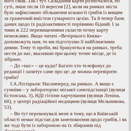
його смак. Так і тут. Складання карти розпочалося, по
суті, лише після 10 вересня [2], коли на ринках міста
було зафіксовано збільшення кількості грибів із вищим
за граничний вмістом сумарного цезію. Та й тепер банк
даних щодо їх радіоактивності порівняно бідний. І за
тими ж 222 перевищеннями скласти точну карту
неможливо. Якщо читачі «Вечірнього Києва»
допоможуть нам, то ми підготуємо її найближчими
днями. Тому ті проби, які бракуються на ринках, треба
нести до нас, вказавши при цьому точне місце, де їх
зібрано.
– До «нас» – це куди? Багато хто телефонує до
редакції і запитує саме про це: де можна перевірити
гриби?
І.А.Ліхтарьов: Насамперед, на ринках. А якщо є
сумніви – у лабораторіях міської санепідстанції (вулиця
Естонська, 3), НДІ гігієни харчування (вулиця Леніна,
60), у центрі радіаційної медицини (вулиця Мельникова,
53).
– Ви тут переконувалі мене в тому, що в Київській
області немає підстав для занепокоєння щодо грибів, і як
же тоді бути із забороною на їх збирання під