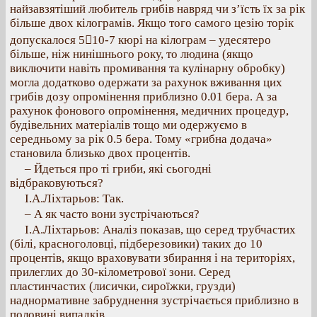
найзавзятіший любитель грибів навряд чи з’їсть їх за рік
більше двох кілограмів. Якщо того самого цезію торік
допускалося 510-7 кюрі на кілограм – удесятеро
більше, ніж нинішнього року, то людина (якщо
виключити навіть промивання та кулінарну обробку)
могла додатково одержати за рахунок вживання цих
грибів дозу опромінення приблизно 0.01 бера. А за
рахунок фонового опромінення, медичних процедур,
будівельних матеріалів тощо ми одержуємо в
середньому за рік 0.5 бера. Тому «грибна додача»
становила близько двох процентів.
– Йдеться про ті гриби, які сьогодні
відбраковуються?
І.А.Ліхтарьов: Так.
– А як часто вони зустрічаються?
І.А.Ліхтарьов: Аналіз показав, що серед трубчастих
(білі, красноголовці, підберезовики) таких до 10
процентів, якщо враховувати збирання і на територіях,
прилеглих до 30-кілометрової зони. Серед
пластинчастих (лисички, сироїжки, грузди)
наднормативне забруднення зустрічається приблизно в
половині випадків.