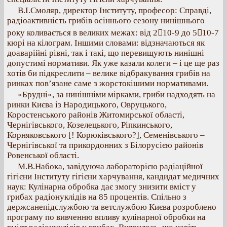
В.І.Смоляр, директор Інституту, професор: Справді,
радіоактивність грибів осіннього сезону нинішнього
року коливається в великих межах: від 210-9 до 510-7
кюрі на кілограм. Іншими словами: відзначаються як
доаварійні рівні, так і такі, що перевищують нинішні
допустимі нормативи. Як уже казали колеги – і це ще раз
хотів би підкреслити – велике відбракування грибів на
ринках пов’язане саме з жорстокішими нормативами.
«Брудні», за нинішніми мірками, гриби надходять на
ринки Києва із Народицького, Овруцького,
Коростенського районів Житомирської області,
Чернігівського, Козелецького, Ріпкинського,
Корняковського [! Корюківського?], Семенівського –
Чернігівської та прикордонних з Білорусією районів
Ровенської області.
М.В.Набока, завідуюча лабораторією радіаційної
гігієни Інституту гігієни харчування, кандидат медичних
наук: Кулінарна обробка дає змогу знизити вміст у
грибах радіонуклідів на 85 процентів. Спільно з
держсанепідслужбою та ветслужбою Києва розроблено
програму по вивченню впливу кулінарної обробки на