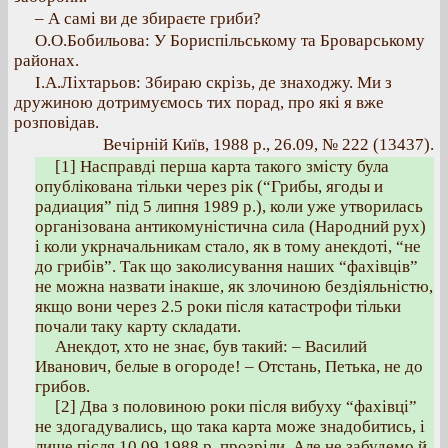
– А самі ви де збираєте гриби?
О.О.Бобильова: У Бориспільському та Броварському
районах.
І.А.Ліхтарьов: Збираю скрізь, де знаходжу. Ми з
дружиною дотримуємось тих порад, про які я вже
розповідав.
Вечірній Київ, 1988 р., 26.09, № 222 (13437).
[1] Насправді перша карта такого змісту була
опублікована тільки через рік (“Грибы, ягоды и
радиация” під 5 липня 1989 р.), коли уже утворилась
організована антикомуністична сила (Народний рух)
і коли укрначальникам стало, як в тому анекдоті, “не
до грибів”. Так що заколисування наших “фахівців”
не можна назвати інакше, як злочиною бездіяльністю,
якщо вони через 2.5 роки після катастрофи тільки
почали таку карту складати.
Анекдот, хто не знає, був такий: – Василий
Иванович, белые в огороде! – Отстань, Петька, не до
грибов.
[2] Два з половиною роки після вибуху “фахівці”
не здогадувались, що така карта може знадобитись, і
лише після 10.09.1988 р. прозріли. Але не забудемо й