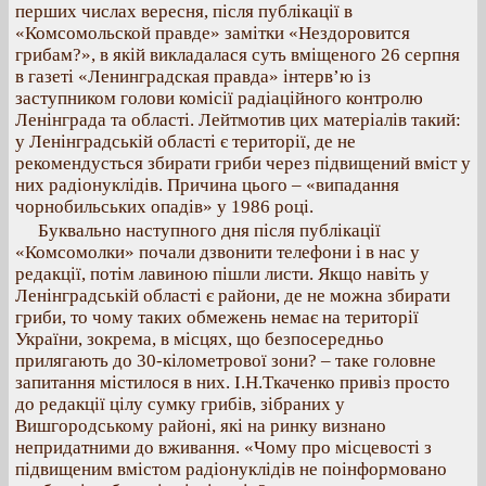
перших числах вересня, після публікації в
«Комсомольской правде» замітки «Нездоровится
грибам?», в якій викладалася суть вміщеного 26 серпня
в газеті «Ленинградская правда» інтерв’ю із
заступником голови комісії радіаційного контролю
Ленінграда та області. Лейтмотив цих матеріалів такий:
у Ленінградській області є території, де не
рекомендусться збирати гриби через підвищений вміст у
них радіонуклідів. Причина цього – «випадання
чорнобильських опадів» у 1986 році.
Буквально наступного дня після публікації
«Комсомолки» почали дзвонити телефони і в нас у
редакції, потім лавиною пішли листи. Якщо навіть у
Ленінградській області є райони, де не можна збирати
гриби, то чому таких обмежень немає на території
України, зокрема, в місцях, що безпосередньо
прилягають до 30-кілометрової зони? – таке головне
запитання містилося в них. І.Н.Ткаченко привіз просто
до редакції цілу сумку грибів, зібраних у
Вишгородському районі, які на ринку визнано
непридатними до вживання. «Чому про місцевості з
підвищеним вмістом радіонуклідів не поінформовано