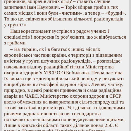
грибників, збирачів літніх ягід? – ставить слушне
запитання Іван Наумович. – Торік збирав гриби в тих
самих місцях і вони були «чистими», а тепер – «брудні».
То що це, свідчення збільшення кількості радіонуклідів
у грунті?»
Наш кореспондент зустрівся з рядом учених і
спеціалістів і попросив їх роз’яснити, що ж відбувається
з грибами.
– На Україні, як і в багатьох інших місцях
європейської частини країни, є території з підвищеним
вмістом у грунті штучних радіонуклідів, – розповідає
начальник відділу радіаційної гігієни Міністерства
охорони здоров’я УРСР О.О.Бобильова. Певна частина
їх випала ще в «дочорнобильський період» у результаті
випробувань в атмосфері ядерної зброї. Левову частку,
природно, в деякі райони привнесла й сама радіаційна
аварія на ЧАЕС. Міністерство охорони здоров’я СРСР
ввело обмеження на використання сільгосппродукції та
лісові заготівлі в цих місцях. Усі ділянки з підвищеними
рівнями радіоактивності лісові господарства
позначають спеціальними попереджувальними щитами.
Лише в Київській області таких ділянок понад 250. Є