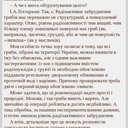
– А чи є якесь обгрунтування цього?
І.А.Ліхтарьов: Так, є. Радіоактивне забруднення
грибів має переважно не структурний, а поверхневий
характер. Отже, рівень радіоактивності тим вищий, чим
більшу площу зовнішньої поверхні має гриб (як,
наприклад, лисички, грузди), або ж чим ця поверхність
«липкіша» (як у маслюків).
Моя особиста точка зору полягає в тому, що всі
гриби, зібрані на території України, можна вживати в
їжу без обмежень, але з одним важливим
застереженням: із зон з підвищеним вмістом
радіонуклідів у грунті їх необхідно обов’язково
піддавати ретельному дворазовому обмиванню в
проточній воді і варінню. Причому проварювати треба
двічі і перший відвар обов’язково зливати.
Може здатися, що ці рекомендації надто прості і
природні. Мовляв, і так гриби миють і варять. Але
звичайно ці операції робляться досить недбайливо. А
така обробка, за нашими експериментальними даними,
істотно знизила рівень радіоактивного забруднення.
А втім, детальніше про це можуть розповісти
спеціалісти Інституту гігієни харчування.