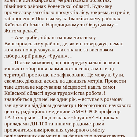
вони і в Житомирській, Чернігівській областях,
північних районах Ровенської області. Будь-яку
промислову заготівлю продуктів лісу, зокрема, й грибів,
заборонено в Поліському та Іванківському районах
Київської області, Народицькому та Овруцькому –
Житомирської.
– Але гриби, зібрані нашим читачем у
Вишгородському районі, де, як він стверджує, немає
жодних попереджувальних знаків, за висновком
лабораторії ринку, «брудні»…
– Цілком можливо, що попереджувальні знаки в
місцях їх збирання навмисно знесено, а може, ці
території просто ще не зафіксовано. Це можуть бути,
скажімо, ділянки десять на двадцять метрів. Провести
таке детальне картування місцевості навіть самої
Київської області дуже трудомістка робота, і
знадобиться для неї не один рік, – вступає в розмову
завідуючий відділом дозиметрії Всесоюзного наукового
центру радіаційної медицини АМН СРСР професор
І.А.Ліхтарьов. – І що означає «брудні»? На ринках
приладами ДП-100 та іншими радіометрами
проводиться вимірювання сумарного вмісту
радіоактивних елементів, за формулою розраховують