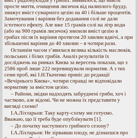
вміст радіонуклідів у грибах. Виявилось, що навіть
просте миття, очищення лисичок від налиплого бруду,
знижує вміст сумарного цезію на 40 і більше процентів.
Замочування і варіння без додавання солі не дали
істотного ефекту. Але вже 15 грамів солі на літр води
(або на 900 грамів лисичок) знизили вміст цезію в
грибах після їх варіння протягом 20 хвилин вдвічі, а при
збільшенні варіння до 40 хвилин – в чотири рази.
Останнім часом з’явилася велика кількість маслюків,
польських і білих грибів. Аналіз результатів їх
досліджень на ринках Києва за вересень показав, що з
2586 проб лише 222 перевищували норматив. А з тих
семи проб, які І.Н.Ткаченко приніс до редакції
«Вечірнього Києва», чотири справді не відповідали
нормативу за вмістом цезію.
– Райони, звідки надходять забруднені гриби, хоч і
частково, але відомі. Чи не можна їх представити у
вигляді схеми?
І.А.Ліхтарьов: Таку карту-схему ми готуємо.
Вважаю, що її треба буде опублікувати [1].
– До початку наступного грибного сезону?
І.А.Ліхтарьов: Не зірвавши плоду, не дізнаєшся про