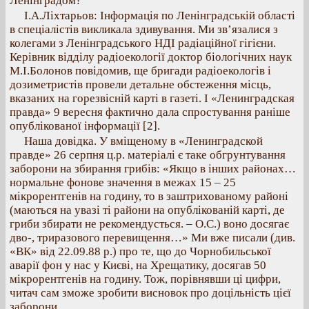
Ленінградом?
І.А.Ліхтарьов: Інформація по Ленінградській області
в спеціалістів викликала здивування. Ми зв’язалися з
колегами з Ленінградського НДІ радіаційної гігієни.
Керівник відділу радіоекології доктор біологічних наук
М.І.Болонов повідомив, ще бригади радіоекологів і
дозиметристів провели детальне обстеження місць,
вказаних на горезвісній карті в газеті. І «Ленинградская
правда» 9 вересня фактично дала спростування раніше
опублікованої інформації [2].
Наша довідка. У вміщеному в «Ленинградской
правде» 26 серпня ц.р. матеріалі є таке обгрунтування
заборони на збирання грибів: «Якщо в інших районах…
нормальне фонове значення в межах 15 – 25
мікрорентгенів на годину, то в заштрихованому районі
(маються на увазі ті райони на опублікованій карті, де
гриби збирати не рекомендусться. – О.С.) воно досягає
дво-, триразового перевищення…» Ми вже писали (див.
«ВК» від 22.09.88 р.) про те, що до Чорнобильської
аварії фон у нас у Києві, на Хрещатику, досягав 50
мікрорентгенів на годину. Тож, порівнявши ці цифри,
читач сам зможе зробити висновок про доцільність цієї
заборони.