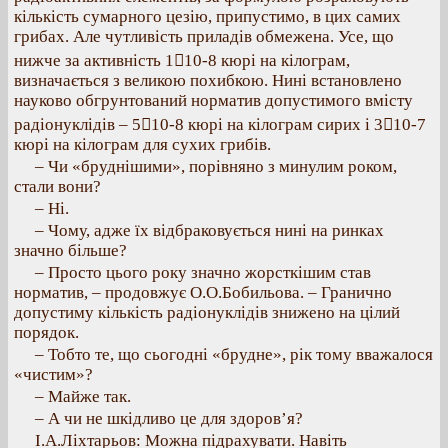
кількість сумарного цезію, припустимо, в цих самих
грибах. Але чутливість приладів обмежена. Усе, що
нижче за активність 110-8 кюрі на кілограм,
визначається з великою похибкою. Нині встановлено
науково обгрунтований норматив допустимого вмісту
радіонуклідів – 510-8 кюрі на кілограм сирих і 310-7
кюрі на кілограм для сухих грибів.
– Чи «бруднішими», порівняно з минулим роком,
стали вони?
– Ні.
– Чому, адже їх відбраковується нині на ринках
значно більше?
– Просто цього року значно жорсткішим став
норматив, – продовжує О.О.Бобильова. – Гранично
допустиму кількість радіонуклідів знижено на цілий
порядок.
– Тобто те, що сьогодні «брудне», рік тому вважалося
«чистим»?
– Майже так.
– А чи не шкідливо це для здоров’я?
І.А.Ліхтарьов: Можна підрахувати. Навіть