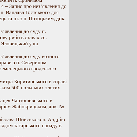
с Окнин п. Єронимом
 14 – Запис про нез’явлення до
 п. Вацлава Гостського для
ць та ін. з п. Потоцьким, док.
з’явлення до суду п.
ву риби в ставах сс.
 Яловицький у кн.
ез’явлення до суду возного
рави з п. Северином
ременецького гродського
Дмитра Коритинського в справі
ким 500 польських злотих
 Мацея Чартошевського в
горієм Жабокрицьким, док. №
аніслава Шийського п. Андрію
лядом татарського нападу в