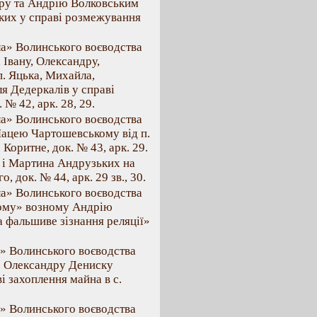
тру та Андрію Волковським
ьких у справі розмежування
ла» Волинського воєводства
 Івану, Олександру,
. Яцька, Михайла,
ля Дедеркалів у справі
№ 42, арк. 28, 29.
ла» Волинського воєводства
Мацею Чартошевському від п.
Коритне, док. № 43, арк. 29.
а і Мартина Андрузьких на
 док. № 44, арк. 29 зв., 30.
ла» Волинського воєводства
ному» возному Андрію
а фальшиве зізнання реляції»
а» Волинського воєводства
. Олександру Дениску
і захоплення майна в с.
а» Волинського воєводства