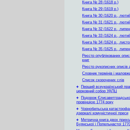
Книга № 28 (1618 р.)
Книга № 29 (1619 р.)
Книга № 30 (1620 р., лютий
Книга № 31 (1621 р., лютий
Книга № 32 (1622 р., липен
Книга № 33 (1624 р., лютий
Книга № 34 (1624 р., листо
Книга № 35 (1625 р., липен
Реєстр опублікованих опис
книг
Реєстр рукописних описів 
Словник термінів і маловж
Список скорочених слів
+
Перший всеукраїнський пр
церковний собор УАПЦ
+
Подорож Єлисаветградськ
провінцією 1774 року
+
Чорнобильська катастрофа
дзеркалі комуністичної преси
+
Метрична книга двох приход
Буянської і Попельнастої 1770