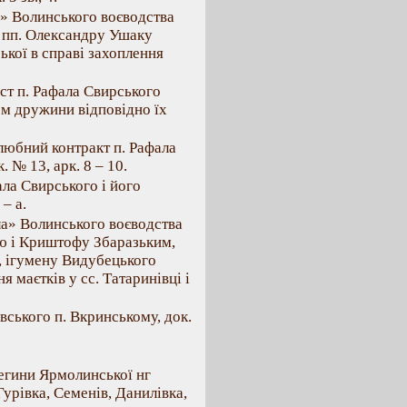
а» Волинського воєводства
 пп. Олександру Ушаку
ької в справі захоплення
ист п. Рафала Свирського
м дружини відповідно їх
Шлюбний контракт п. Рафала
 № 13, арк. 8 – 10.
ла Свирського і його
– а.
ла» Волинського воєводства
ю і Криштофу Збаразьким,
, ігумену Видубецького
 маєтків у сс. Татаринівці і
вського п. Вкринському, док.
Регини Ярмолинської нг
урівка, Семенів, Данилівка,