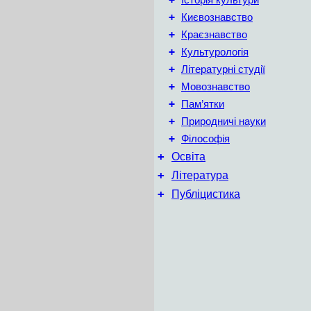
Історія культури
+
Києвознавство
+
Краєзнавство
+
Культурологія
+
Літературні студії
+
Мовознавство
+
Пам’ятки
+
Природничі науки
+
Філософія
+
Освіта
+
Література
+
Публіцистика