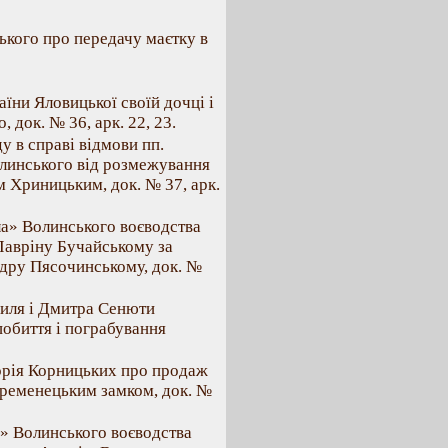
ького про передачу маєтку в
Раїни Яловицької своїй дочці і
 док. № 36, арк. 22, 23.
у в справі відмови пп.
олинського від розмежування
м Хриницьким, док. № 37, арк.
ла» Волинського воєводства
Лавріну Бучайському за
ндру Пясочинському, док. №
биля і Дмитра Сенюти
побиття і пограбування
горія Корницьких про продаж
Кременецьким замком, док. №
а» Волинського воєводства