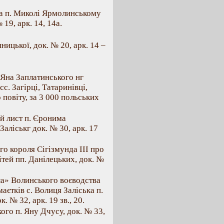
ла п. Миколі Ярмолинському
19, арк. 14, 14а.
ицької, док. № 20, арк. 14 –
. Яна Заплатинського нг
. Загірці, Татаринівці,
повіту, за 3 000 польських
ий лист п. Єронима
аліськг док. № 30, арк. 17
го короля Сігізмунда III про
тей пп. Данілецьких, док. №
ла» Волинського воєводства
єтків с. Волиця Заліська п.
 № 32, арк. 19 зв., 20.
ого п. Яну Дчусу, док. № 33,