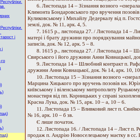
 Республіки.
6. Листопада 14 – Зізнання возного «єнерал
ав.
Климонта Бондаровського про вручення позовів
ирних
Куликовському і Михайлу Дедеркалу від п. Гостс
землі, док. № 11, арк. 4, 5.
 Республіки.
7. 1615 p., листопада 27. / Листопада 14 – Л
.
тарост і
матері і брату дружини про порядкування майно
записів, док. № 12, арк. 5 – 8.
 і
8. 1615 p., листопада 27. / Листопада 14 – 
Свирського і його дружини Анни Ковнацької, док.
-го
9. Листопада 14 – Шлюбний контракт п. Рафа
д
дружини Анни Ковнацької, док. № 14, арк. 10, 10 
10. Листопада 15 – Зізнання возного «єнера
Марцина Хицького про вручень позовів кн. Юрі
)
київському і віленському митрополиту Руцькому
ь)
монастиря від пп. Корницьких у справі захоплення
Красна Лука, док. № 15, арк. 10 – а, 10 – 6.
)
11. Листопада 15 – Вливковий лист п. Свийко
пад)
№ 16, арк. 10 – б зв.
)
Є лише початок.
ь)
12. Листопада 16. / Листопада 14 – Лист п. 
продаж п. Андрію Новоселецькому маєтку в сс. Г
пад)