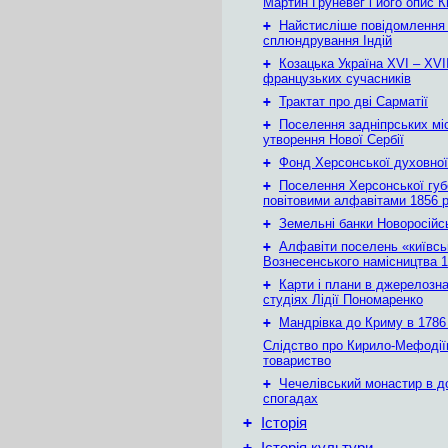
Мартин Груневег і його опис 
+
Найстисліше повідомлення
сплюндрування Індій
+
Козацька Україна ХVІ – ХVІІ
французьких сучасників
+
Трактат про дві Сарматії
+
Поселення задніпрських мі
утворення Нової Сербії
+
Фонд Херсонської духовної
+
Поселення Херсонської губе
повітовими алфавітами 1856 
+
Земельні банки Новоросійс
+
Алфавіти поселень «київськ
Вознесенського намісництва 1
+
Карти і плани в джерелозн
студіях Лідії Пономаренко
+
Мандрівка до Криму в 1786 
Слідство про Кирило-Мефодії
товариство
+
Чечелівський монастир в д
спогадах
+
Історія
+