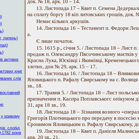
док. № 18, арк. 10 – 14.
13. Листопада 17 – Квит п. Семена Дедерка
на сплату боргу 18 кіп литовських грошів, док. № 
)
Немає кількох аркушів.
)
14. Листопада 16 – Тестамент п. Федори Лешн
ь)
а.
, липень)
Є лише початок.
пад)
15. 1615 p., січня 5. / Листопада 18 – Лист п
ь)
продаж п. Олександру Пясочинському маєтків у сс
ів актових
Красна Лука, Юсківці і Якимівці, Кременецького 
злотих, дон № 29, арк. 15 – 17.
актових книг
16. Листопада 16. / Листопада 18 – Вливков
иваних слів
Яловицького п. Рафалу Свирському на с. Волиця З
зв., 18.
17. Травня 5. / Листопада 18 – Лист польсько
авославний
призначення п. Каспра Поплавськогс опікуном ді
ою
31, арк 18 зв., 19.
18. Листопада 18 – Зізнання возного «єнера
 у кривому
Григорія Плотницького про передачу в посесію ма
Єронимом Яловицьким п. Рафалу Свирському, док.
ів: слобід
19. Листопада 18 – Квит п. Данієля Малинськ
-1782 років
арк. 20 зв., 21.