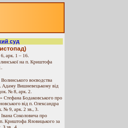
кий суд
листопад)
, арк. 1 – 16.
алинської на п. Криштофа
1.
» Волинського воєводства
н. Адаму Вишневецькому від
к. № 8, арк. 2.
а» Стефана Бодаковського про
новського від п. Олександра
№ 9, арк. 2 зв., 3.
» Івана Соколовича про
 п. Криштофа Яловицького за
З зв., 4.