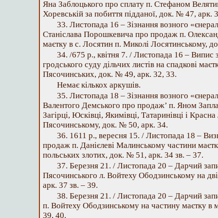
Яна Заблоцького про сплату п. Стефаном Веляти
Хоревській за побиття підданої, док. № 47, арк. 3
33. Листопада 16 – Зізнання возного «єнера
Станіслава Порошкевича про продаж п. Олекса
маєтку в с. Лосятин п. Миколі Лосятинському, док
34. /675 p., квітня 7. / Листопада 16 – Випис
гродського суду дільчих листів на спадкові маєт
Пясочинських, док. № 49, арк. 32, 33.
Немає кількох аркушів.
35. Листопада 18 – Зізнання возного «єнера
Валентого Демського про продаж’ п. Яном Запла
Загірці, Юсківці, Якимівці, Татаринівці і Красн
Пясочинському, док. № 50, арк. 34.
36. 1611 p., вересня 15. / Листопада 18 – Ви
продаж п. Данієлеві Малинському частини маєтку
польських злотих, док. № 51, арк. 34 зв. – 37.
37. Березня 21. / Листопада 20 – Дарчий зап
Пясочинського л. Войтеху Ободзинському на двір
арк. 37 зв. – 39.
38. Березня 21. / Листопада 20 – Дарчий зап
п. Войтеху Ободзинському на частину маєтку в м
39, 40.