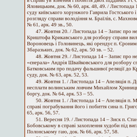
в справі ув’язнення і побиття двох підданих з 
Яловицьким, док. № 60, арк. 48, 49. / Листопада
суду київського хорунжого Гаврила Гостського і
розгляду справи володіння м. Браїлів, с. Махнове
№ 61, арк. 49 зв., 50.
47. Жовтня 20. / Листопада 14 – Запис про не
Криштофа Крикавського для розбору справи вило
Вороновець і Головинець, які орендує п. Єроним
Збаразьких, док. № 62, арк. 50 зв. – 52.
48. Жовтня 29. / Листопада 14 – Запис про н
«єнерала» Андрія Швайковського для розбору сп
Батковським про подачу фальшивої реляції до К
суду, док. № 63, арк. 52, 53.
49. Жовтня 1. / Листопада 14 – Апеляція п. 
несплати волинським ловчим Михайлом Хриниць
боргу, док. № 64, арк. 53 – 55.
50. Жовтня 1. / Листопада 14 – Апеляція п.
справі пограбування його і побиття сина п. Гри
65, арк. 56, 57.
51. Вересня 19. / Листопада 14 – Зиск п. Ст
Бобовському в справі захоплення худоби під виг
Полонському гаю, док. № 66, арк. 57, 58.