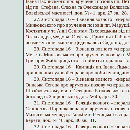
Івана Пахинського про вручення позовів пп. Пе
від пп. Стефана, Олехна та Олександра Волковс
Вовківської маєтності, док. № 41, арк. 27 зв., 28.
27. Листопада 16 – Зізнання возного «єнера
Минковського про вручення позовів пп. Маруші,
Костянтину та Анні Сенютам Ляховецьким від пп
Олександра, Федора, Стефана, Григорія і Габріє
розмежування маєтків Дедеркалів і Сидорів, док. 
28. Листопада 16 – Зізнання возного «єнера
Мелетія Минковського про вручення позову п. 
Григорія Жабокриць ого за побиття підданих з с. 
29. Листопада 16 – Квитація пп. Івана, Яцьк
припинення судової справи про побиття підданого,
30. Листопада 16 – Зізнання возного «єнера
Ониська Сегена про вручення позову «єнераль
Швайковському від п. Северина Батковського «з
його від п. Защинського, док. № 45, арк. 30.
31. Листопада 16 – Реляція возного «єнерал
Станіслава Порошкевича про вручення позову п
Матвієвському від п. Галжбети Речицької в справ
Береги, док. № 46, арк. 30 зв., 31.
32. Листопада 16 – Реляція возного «єнерал