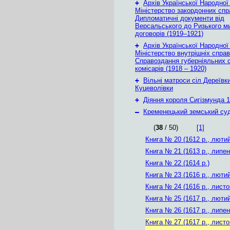
+
Архів Української Народної
Міністерство закордонних спр
Дипломатичні документи від
Версальського до Ризького м
договорів (1919–1921)
+
Архів Української Народної
Міністерство внутрішніх справ
Справоздання губерніяльних с
комісарів (1918 – 1920)
+
Вільні матроси сіл Дереївки
Куцеволівки
+
Діяння короля Сигізмунда 1
–
Кременецький земський су
(
38
/ 50)
[1]
Книга № 20 (1612 р., лютий
Книга № 21 (1613 р., липен
Книга № 22 (1614 р.)
Книга № 23 (1616 р., лютий
Книга № 24 (1616 р., листо
Книга № 25 (1617 р., лютий
Книга № 26 (1617 р., липен
Книга № 27 (1617 р., листо