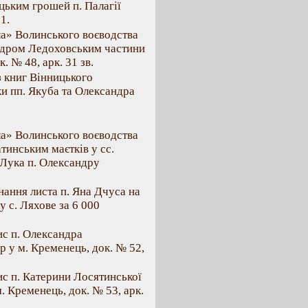
цьким грошей п. Палагії
1.
ла» Волинського воєводства
ндром Ледоховським частини
. № 48, арк. 31 зв.
 з книг Вінницького
ки пп. Якуба та Олександра
ла» Волинського воєводства
тинським маєтків у сс.
а Лука п. Олександру
знання листа п. Яна Дчуса на
 с. Ляхове за 6 000
ис п. Олександра
 у м. Кременець, док. № 52,
ис п. Катерини Лосятинської
. Кременець, док. № 53, арк.