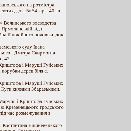
рановського на ротмістра
отих, док. № 54, арк. 40 зв.,
а» Волинського воєводства
 Ярмолинській від п.
а її покійного чоловіка, док.
земського суду Івана
сього і Дмитра Скирмонта
., 42.
. Криштофа і Маруші Гуйських
 порубки дерев біля с.
. Криштофа і Маруші Гуйських
. Кути князями Збаразькими,
. Маруші і Криштофа Гуйських
ею Кременецького гродського
під час розмежування з
кн. Костянтина Вишневецького