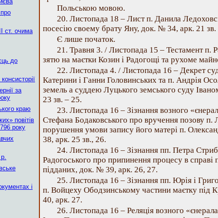
Києва
Польською мовою.
 про
20. Листопада 18 – Лист п. Данила Ледоховс
посесію своему брату Яну, док. № 34, арк. 21 зв.
І ст. очима
Є лише початок.
21. Травня 3. / Листопада 15 – Тестамент п. 
зятю на маєтки Козин і Радогощі та рухоме майно,
сць до
22. Листопада 4. / Листопада 16 – Декрет суд
 консисторії
Катерини і Ганни Головинських та п. Андрія Ос
земель а суддею Луцького земського суду Івано
рнії за
року
23 зв. – 25.
ького краю
23. Листопада 16 – Зізнання возного «єнера
Стефана Бодаковського про вручення позову п. 
их» повітів
796 року
порушення умови запису його матері п. Олекса
авчих
38, арк. 25 зв., 26.
24. Листопада 16 – Зізнання пп. Петра Стри
р.
Радогоського про припинення процесу в справі 
вське
підданих, док. № 39, арк. 26, 27.
25. Листопада 16 – Зізнання пп. Юрія і Гри
окументах і
п. Войцеху Ободзинському частини маєтку під 
40, арк. 27.
26. Листопада 16 – Реляція возного «єнерал