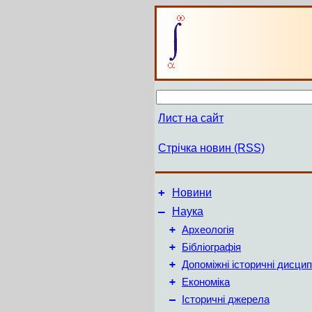
Лист на сайт
Стрічка новин (RSS)
+
Новини
–
Наука
+
Археологія
+
Бібліографія
+
Допоміжні історичні дисцип
+
Економіка
–
Історичні джерела