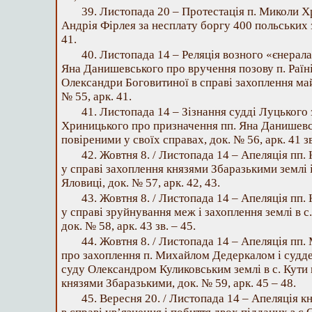
39. Листопада 20 – Протестація п. Миколи Х
Андрія Фірлея за несплату боргу 400 польських зл
41.
40. Листопада 14 – Реляція возного «єнерал
Яна Данишевського про вручення позову п. Раїні
Олександри Боговитиної в справі захоплення майн
№ 55, арк. 41.
41. Листопада 14 – Зізнання судді Луцького 
Хриницького про призначення пп. Яна Данишев
повіреними у своїх справах, док. № 56, арк. 41 зв
42. Жовтня 8. / Листопада 14 – Апеляція пп
у справі захоплення князями Збаразькими землі і
Яловиці, док. № 57, арк. 42, 43.
43. Жовтня 8. / Листопада 14 – Апеляція пп
у справі зруйнування меж і захоплення землі в с
док. № 58, арк. 43 зв. – 45.
44. Жовтня 8. / Листопада 14 – Апеляція пп
про захоплення п. Михайлом Дедеркалом і судд
суду Олександром Куликовським землі в с. Кути 
князями Збаразькими, док. № 59, арк. 45 – 48.
45. Вересня 20. / Листопада 14 – Апеляція 