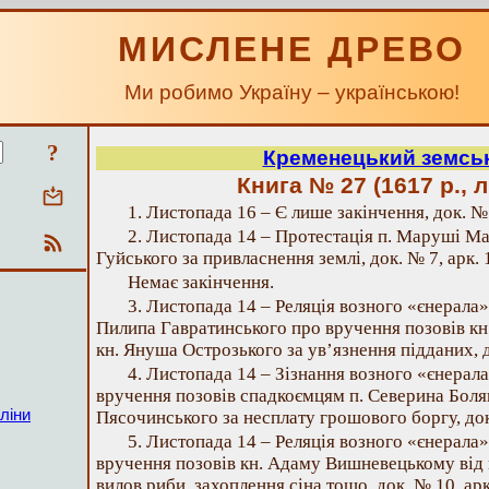
МИСЛЕНЕ ДРЕВО
Ми робимо Україну – українською!
?
Кременецький земсь
Книга № 27 (1617 р., 
1. Листопада 16 – Є лише закінчення, док. № 6
2. Листопада 14 – Протестація п. Маруші М
Гуйського за привласнення землі, док. № 7, арк. 
Немає закінчення.
3. Листопада 14 – Реляція возного «єнерала
Пилипа Гавратинського про вручення позовів к
кн. Януша Острозького за ув’язнення підданих, до
4. Листопада 14 – Зізнання возного «єнерал
вручення позовів спадкоємцям п. Северина Боля
ліни
Пясочинського за несплату грошового боргу, док. 
5. Листопада 14 – Реляція возного «єнерала
вручення позовів кн. Адаму Вишневецькому від
вилов риби, захоплення сіна тощо, док. № 10, арк. 