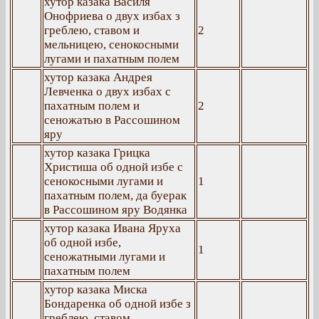
хутор казака Василя
Онофриева о двух избах з
греблею, ставом и
2
мельницею, сенокосными
лугами и пахатным полем
хутор казака Андрея
Левченка о двух избах с
пахатным полем и
2
сеножатью в Рассошином
яру
хутор казака Грицка
Христиша об одной избе с
сенокосными лугами и
1
пахатным полем, да буерак
в Рассошином яру Водянка
хутор казака Ивана Яруха
об одной избе,
1
сеножатными лугами и
пахатным полем
хутор казака Миска
Бондаренка об одной избе з
греблею, ставом,