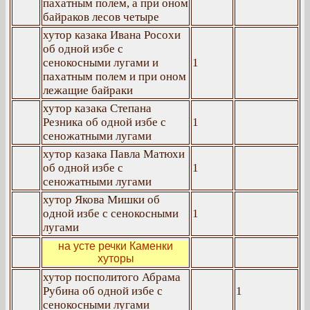
пахатным полем, а при оном
байраков лесов четыре
хутор казака Ивана Росохи
об одной избе с
сенокосными лугами и
1
пахатным полем и при оном
лежащие байраки
хутор казака Степана
Резника об одной избе с
1
сеножатными лугами
хутор казака Павла Матюхи
об одной избе с
1
сеножатными лугами
хутор Якова Мишки об
одной избе с сенокосными
1
лугами
на усте речки Каменки
хуторы
хутор посполитого Абрама
Рубина об одной избе с
1
сенокосными лугами