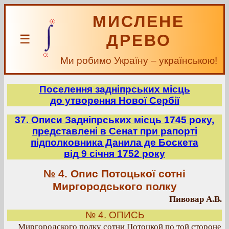
МИСЛЕНЕ
ДРЕВО
☰
Ми робимо Україну – українською!
Поселення задніпрських місць
до утворення Нової Сербії
37. Описи Задніпрських місць 1745 року,
представлені в Сенат при рапорті
підполковника Данила де Боскета
від 9 січня 1752 року
№ 4. Опис Потоцької сотні
Миргородського полку
Пивовар А.В.
№ 4. ОПИСЬ
Миргородского полку сотни Потоцкой по той стороне