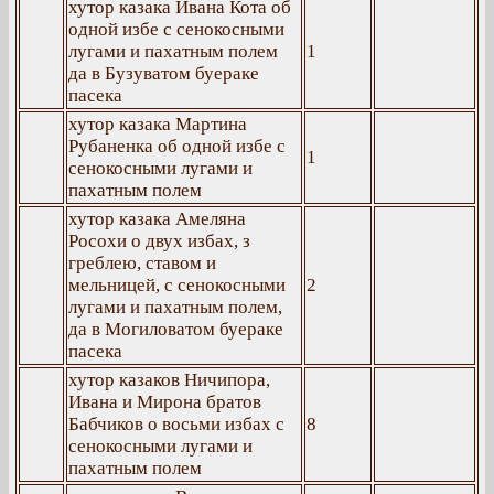
хутор казака Ивана Кота об
одной избе с сенокосными
лугами и пахатным полем
1
да в Бузуватом буераке
пасека
хутор казака Мартина
Рубаненка об одной избе с
1
сенокосными лугами и
пахатным полем
хутор казака Амеляна
Росохи о двух избах, з
греблею, ставом и
мельницей, с сенокосными
2
лугами и пахатным полем,
да в Могиловатом буераке
пасека
хутор казаков Ничипора,
Ивана и Мирона братов
Бабчиков о восьми избах с
8
сенокосными лугами и
пахатным полем