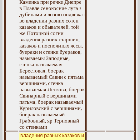
Каменка при речке Днепре
в Плавле сенокосние луга з
дубинами и лозою подлежат
во владении разних сотен
казаков и обывателей, той
же Потоцкой сотни
владения разних старшин,
казаков и посполитых лесы,
буераки и стенки буераков,
называемы Заподные,
стенка называемая
Берестовая, боерак
называемый Савин с пятьма
вершинами, стенка
называемая Лескова, боерак
Свинарный с вершинами
пятьма, боерак называемый
Куриловский с вершинами,
боерак называемый
Грабовный, яр Терновный
со стенками
владения разных казаков и