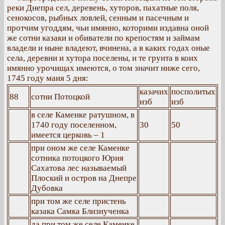
реки Днепра сел, деревень, хуторов, пахатные поля,
сенокосов, рыбных ловлей, сенным и пасечным и
протчим угоддям, чьи имянно, которими издавна оной
же сотни казаки и обиватели по крепостям и займам
владели и ныне владеют, вчинена, а в каких годах оные
села, деревни и хутора поселены, и те грунта в коих
имянно урочищах имеются, о том значит ниже сего,
1745 году маия 5 дня:
казачих
посполитых
88
сотни Потоцкой
изб
изб
в селе Каменке ратушном, в
1740 году поселенном,
30
50
имеется церковь – 1
при оном же селе Каменке
сотника потоцкого Юрия
Сахатова лес называемый
Плоский и остров на Днепре
Дубовка
при том же селе пристень
казака Самка Близнученка
да при том же селе Каменке