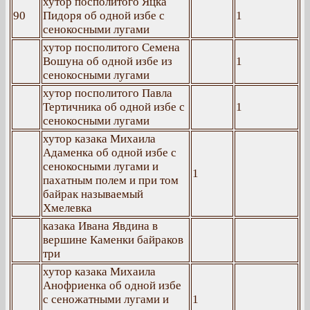
хутор посполитого Яцка
90
Пидоря об одной избе с
1
сенокосными лугами
хутор посполитого Семена
Вошуна об одной избе из
1
сенокосными лугами
хутор посполитого Павла
Тертичника об одной избе с
1
сенокосными лугами
хутор казака Михаила
Адаменка об одной избе с
сенокосными лугами и
1
пахатным полем и при том
байрак называемый
Хмелевка
казака Ивана Явдина в
вершине Каменки байраков
три
хутор казака Михаила
Анофриенка об одной избе
с сеножатными лугами и
1