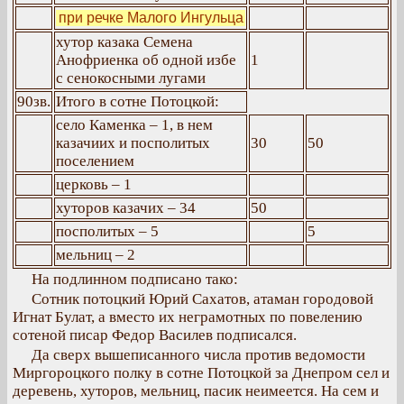
при речке Малого Ингульца
хутор казака Семена
Анофриенка об одной избе
1
с сенокосными лугами
90зв.
Итого в сотне Потоцкой:
село Каменка – 1, в нем
казачиих и посполитых
30
50
поселением
церковь – 1
хуторов казачих – 34
50
посполитых – 5
5
мельниц – 2
На подлинном подписано тако:
Сотник потоцкий Юрий Сахатов, атаман городовой
Игнат Булат, а вместо их неграмотных по повелению
сотеной писар Федор Василев подписался.
Да сверх вышеписанного числа против ведомости
Миргороцкого полку в сотне Потоцкой за Днепром сел и
деревень, хуторов, мельниц, пасик неимеется. На сем и