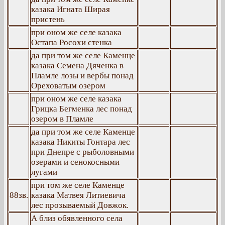
казака Игната Ширая
пристень
при оном же селе казака
Остапа Росохи стенка
да при том же селе Каменце
казака Семена Дяченка в
Пламле лозы и вербы понад
Ореховатым озером
при оном же селе казака
Грицка Бегменка лес понад
озером в Пламле
да при том же селе Каменце
казака Никиты Гонтара лес
при Днепре с рыболовными
озерами и сенокосными
лугами
при том же селе Каменце
88зв.
казака Матвея Литиевича
лес прозываемый Довжок.
А близ обявленного села