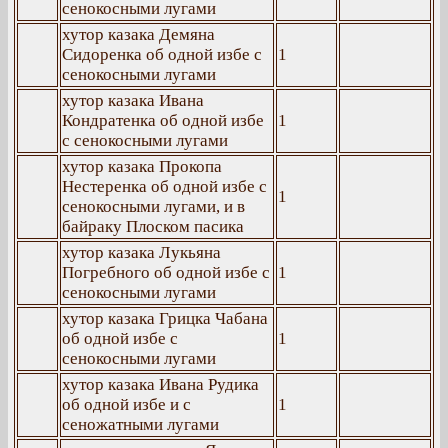
сенокосными лугами
хутор казака Демяна
Сидоренка об одной избе с
1
сенокосными лугами
хутор казака Ивана
Кондратенка об одной избе
1
с сенокосными лугами
хутор казака Прокопа
Нестеренка об одной избе с
1
сенокосными лугами, и в
байраку Плоском пасика
хутор казака Лукьяна
Погребного об одной избе с
1
сенокосными лугами
хутор казака Грицка Чабана
об одной избе с
1
сенокосными лугами
хутор казака Ивана Рудика
об одной избе и с
1
сеножатными лугами