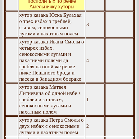
посполитых по речке
Амельничку хуторы
хутор казака Юска Булахая
о трех избах з греблей,
3
ставом, сенокосными
лугами и пахатным полем
хутор казака Ивана Смолы о
четырех избах,
сенокосными лугами и
пахатними полями да
4
гребля на оной же речке
ниже Пещаного брода и
пасека в Западном боераке
хутор казака Матвея
Литиевича об одной избе з
греблей и з ставом,
1
сенокосными лугами и
пахатным полем
хутор казака Петра Смолы о
двух избах с сенокосными
2
лугами и пахатным полем