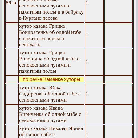
89зв.
1
сенокосными лугами и
пахатным полем и в байраку
в Кургане пасека
хутор казака Грицка
Кондратенка об одной избе
1
с пахатным полем и
сеножать
хутор казака Грицка
Волошина об одной избе с
1
сенокосными лугами и
пахатным полем
по речке Каменке хуторы
хутор казака Юска
Сидоренка об одной избе с
1
сенокосными лугами
хутор казака Ивана
Кириченка об одной мзбе с
1
сенокосными лугами
хутор казака Николая Ярина
об одной избе с
1