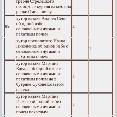
гребля Стрелецкого
потоцкого куреня казаков на
речке Омельничку
хутор казака Андрея Сени
об одной избе с
89
1
сенокосными лугами и
пахатным полем
хутор посполитого Ивана
Никоненка об одной избе с
1
сенокосными лугами и
пахатным полем
хутор казака Мартина
Коваля об одной избе с
сенокосными лугами и
1
пахатным полем да в
буераке Суховетховатом
пасека
хутор казака Мартина
Рыжего об одной избе с
1
сенокосными лугами и
полем пахатным