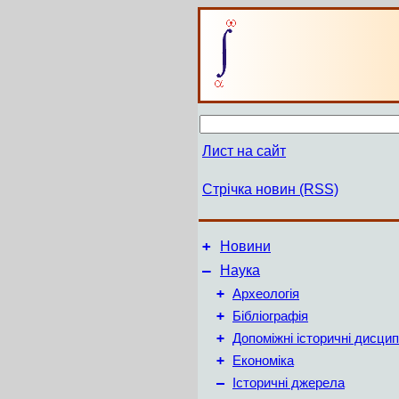
Лист на сайт
Стрічка новин (RSS)
+
Новини
–
Наука
+
Археологія
+
Бібліографія
+
Допоміжні історичні дисцип
+
Економіка
–
Історичні джерела