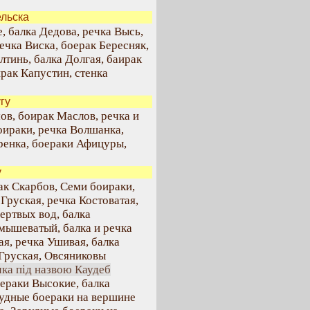
ельска
, балка Дедова, речка Высь,
ечка Виска, боерак Бересняк,
лтинь, балка Долгая, баирак
рак Капустин, стенка
гу
ов, боирак Маслов, речка и
оираки, речка Волшанка,
ренка, боераки Афицуры,
у
ак Скарбов, Семи боираки,
Груская, речка Костоватая,
ертвых вод, балка
мышеватый, балка и речка
ая, речка Ушивая, балка
 Груская, Овсяниковы
чка під назвою Каудеб
оераки Высокие, балка
рудные боераки на вершине