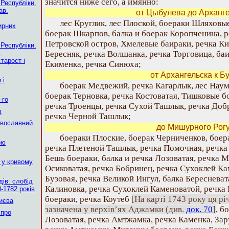
значится ниже сего, а имянно:
 Республіки.
ав.
от Цыбулева до Арханг
лес Круглик, лес Плоской, боераки Шляховые
ирних
боерак Шкарпов, балка и боерак Коропченина, р
Петровской остров, Хмелевые баираки, речка Ки
 Республіки.
.
Бересняк, речка Волшанка, речка Торговица, баи
тарост і
Екименка, речка Синюха;
от Архангельска к Бу
 і
боерак Медвежий, речка Кагарлык, лес Наум
боерак Терновка, речка Костоватая, Тишковые б
-го
речка Троенцы, речка Сухой Ташлык, речка Доб
д
речка Черной Ташлык;
авославний
до Мишурного Рог
боераки Плоские, боерак Черниченков, боер
ою
речка Плетеной Ташлык, речка Помочная, речка 
Бешь боераки, балка и речка Лозоватая, речка М
 у кривому
Осиковатая, речка Бобринец, речка Сухоклей Ка
Бузовая, речка Великой Ингул, балка Бересневат
ів: слобід
Калиновка, речка Сухоклей Каменоватой, речка
-1782 років
боераки, речка Коутеб
[На карті 1743 року ця рі
Києва
зазначена у верхів’ях Аджамки (див.
док. 70
]
, б
 про
Лозоватая, речка Амтжамка, речка Каменка, За