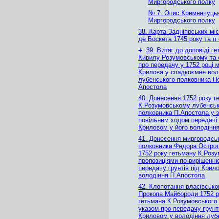
Миргородського полку
№ 7. Опис Кременчуцьк
Миргородського полку
38. Карта Задніпрських мі
де Боскета 1745 року та її
+
39. Витяг до доповіді г
Кирилу Розумовському та 
про передачу у 1752 році м
Крилова у спадкоємне вол
лубенського полковника П
Апостола
40. Донесення 1752 року г
К.Розумовському лубенськ
полковника П.Апостола у з
повільним ходом передачі 
Криловом у його володінн
41. Донесення миргородсь
полковника Федора Острог
1752 року гетьману К.Роз
пропозиціями по вирішенн
передачу грунтів під Крил
володіння П.Апостола
42. Клопотання власівсько
Прокопа Майбороди 1752 ро
гетьмана К.Розумовського у
указом про передачу грунті
Криловом у володіння луб