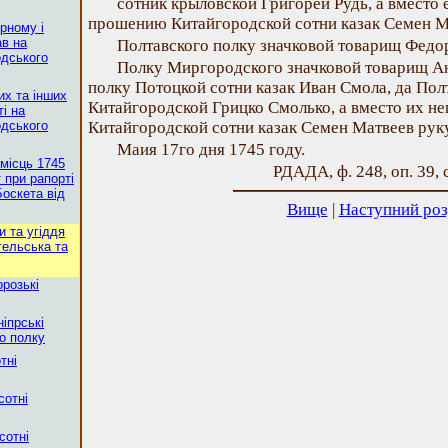
сотник крыловской Григорей Рудь, а вместо 
прошению Китайгородской сотни казак Семен М
орному і
ав на
Полтавского полку значковой товарищ Федор
одського
Полку Миргородского значковой товарищ А
полку Потоцкой сотни казак Иван Смола, да Пол
их та інших
Китайгородской Грицко Смолько, а вместо их н
і на
одського
Китайгородской сотни казак Семен Матвеев рук
Маия 17го дня 1745 году.
 місць 1745
РДАДА, ф. 248, оп. 39, с
 при рапорті
оскета від
Вище
|
Наступний роз
и та угіддя
гельська та
орозькі
іпрські
о полку
тні
сотні
сотні