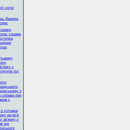
ої сотні
сць Данила
 опис
етьману
опис справи
істечка
одіння
етра
етьману
ого
в’язку з
грунтів під
я
кого
радського
умовському з
ю справи про
овом у
го сотника
ку на ім’я
 зв’язку з
в під
енського