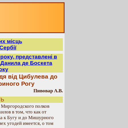
их місць
Сербії
року, представлені в
 Данила де Боскета
року
ддя від Цибулева до
риного Рогу
Пивовар А.В.
ТЬ
 Миргородского полков
илов в том, что как от
ка к Бугу и до Мишурного
иех угодей имеется, о том