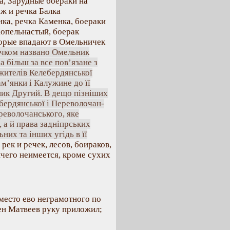
, Зарудные боераки на
ж и речка Балка
нка, речка Каменка, боераки
Попельнастый, боерак
торые впадают в Омельничек
чком названо Омельник
 більш за все пов’язане з
жителів Келебердянської
ам’янки і Калужине до її
ьник Другий. В дещо пізніших
бердянської і Переволочан-
ереволочанського, яке
 а й права задніпрських
них та інших угідь в її
рек и речек, лесов, боираков,
ничего неимеется, кроме сухих
место ево неграмотного по
ен Матвеев руку приложил;