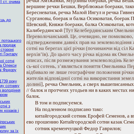
речки Амтжамки, Мурзины боераки, речка Бешка
І ст. очима
вершине речки Бешки, Верблюжьи боераки, тако
Бересневатая, речка Малой Ингул и речка Гивне
Сургановы, боерак и балка Осиковатая, боерак 
сць до
Шевский, Княжи боераки, балка Осиковатая, ко
Калибердянской
[Тут Келебердянським Омельни
Переволочанський. Це, очевидно, не помилково, а
у потоцького
підтвердженням давніх прав на землеволодіння 
на продаж
сотні на берегах цієї річки (починаючи від сіл К
 стороні
верхів’їв). До цього часу річка відома як Омел
ті Гонтару
описах, після розмежування землеволодінь Келе
ої сотні
ра Олекси
сь-кої сотень, з’являється поняття Омельника П
ці Федору
відбивало не лише географічне положення річки,
жителів відповідної сотні на використання земель
1739 року
долині]
, речка Омельник, а сверх вышеписанных 
му сотнику
// балок и протчеих угодьев ни в каких местах 
о володіння
пром
балок.
рських
В том и подписуемся.
отні з
На подленном подписано тако:
 козаків і
китайгородский сотник Ерофей Семенов, а в
ево прошению Китайгородской сотни казак Сем
іпрських
нших
сотник кременчуцкой Федор Гаврилов;
олку за їх