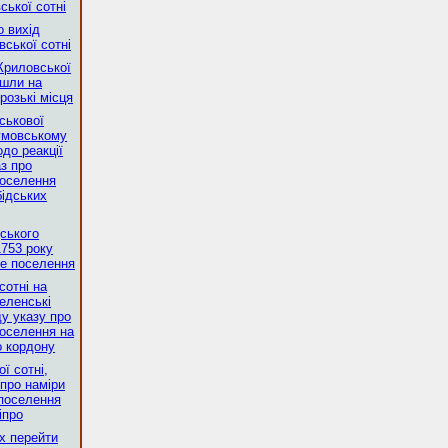
ської сотні
о вихід
вської сотні
 Криловської
йшли на
розькі місця
ськової
зумовському
до реакції
аз про
поселення
бідських
ського
1753 року
ве поселення
сотні на
селенські
ду указу про
поселення на
о кордону
ї сотні,
 про наміри
 поселення
іпро
х перейти