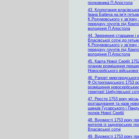
полковника П.Апостола
43. Клопотання власівсько
Івана Бабича на ім’я гетьм
К.Розумовського у зв’язку 
передачу грунтів під Крил
володіння П.Апостола
44. Звернення старшини і к
Власівської сотні до гетьм
К.Розумовського у зв’язку 
передачу грунтів під Крил
володіння П.Апостола
45. Карта Нової Сербії 175
планом розміщення перши
Новосербського військово
46. Рапорт миргородськог
Ф.Остроградського 1753 р
розміщення новосербських
території Цибулівської сот
47. Реєстр 1753 року місць
розташування та назв нов
шанців Гусарського і Панд
полків Нової Сербії
48. Відомості 1753 року пр
жителів із задніпрських п
Власівської сотні
49. Відомості 1753 року пр