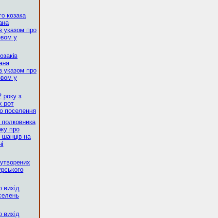
го козака
ана
з указом про
овом у
озаків
ана
з указом про
овом у
2 року з
х рот
го поселення
о полковника
оку про
 шанців на
ні
оутворених
урського
о вихід
оселень
о вихід