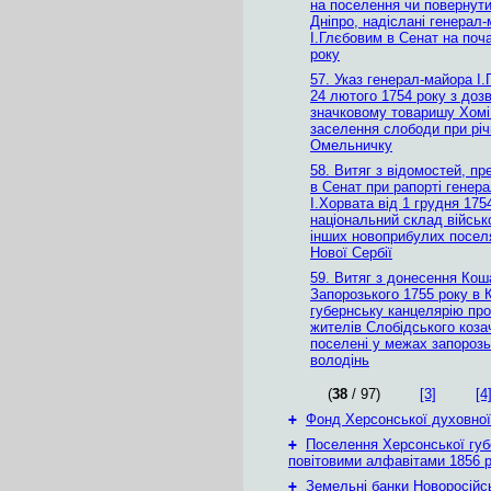
на поселення чи повернути
Дніпро, надіслані генерал
І.Глєбовим в Сенат на поч
року
57. Указ генерал-майора І.
24 лютого 1754 року з доз
значковому товаришу Хомі
заселення слободи при річ
Омельничку
58. Витяг з відомостей, п
в Сенат при рапорті генер
І.Хорвата від 1 грудня 175
національний склад військ
інших новоприбулих посел
Нової Сербії
59. Витяг з донесення Кош
Запорозького 1755 року в 
губернську канцелярiю про
жителів Слобідського коза
поселені у межах запороз
володінь
(
38
/ 97)
[3]
[4
+
Фонд Херсонської духовної
+
Поселення Херсонської губе
повітовими алфавітами 1856 
+
Земельні банки Новоросійс