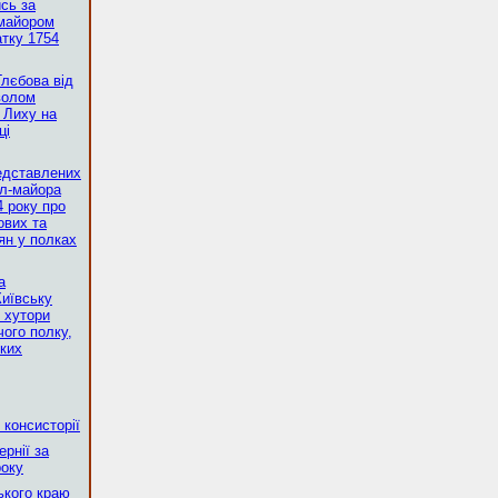
сь за
-майором
атку 1754
Глєбова від
волом
 Лиху на
ці
редставлених
ал-майора
4 року про
ових та
ян у полках
а
Київську
 хутори
чого полку,
ьких
]
 консисторії
рнії за
року
ького краю