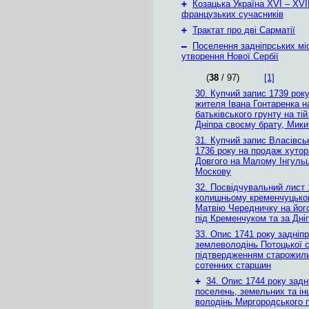
+
Козацька Україна ХVІ – ХVІІ
французьких сучасників
+
Трактат про дві Сарматії
–
Поселення задніпрських мі
утворення Нової Сербії
(
38
/ 97)
[1]
30. Купчий запис 1739 рок
жителя Івана Гонтаренка 
батьківського грунту на тій
Дніпра своєму брату, Мики
31. Купчий запис Власівськ
1736 року на продаж хуто
Довгого на Малому Інгуль
Москову
32. Посвідчувальний лист 
колишньому кременчуцько
Матвію Чередничку на йог
під Кременчуком та за Дні
33. Опис 1741 року задніп
землеволодінь Потоцької с
підтвердженням старожилих
сотенних старшин
+
34. Опис 1744 року задн
поселень, земельних та і
володінь Миргородського п