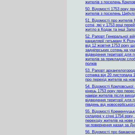
жителів з поселень Крилов
50. Відомості 1753 року пр
жителів з поселень Цибулі
51. Відомості про жителів
сотні, які у 1753 році пере
житло в Кодак та інші Запо
52. Рапорт Генеральної вій
канцелярії гетьману К.Ро
від 12 жовтня 1753 року що
задніпрських сотень на ук
відведення території для 
жителів за прикладом сло
полків
53. Рапорт архангелогород
сотника від 20 листопада 
про перехід жителів на но
54. Відомості Криловської 
кінець 1753 року про пере
наміри жителів після вихо
відведення території для 
південь від новосербськог
55. Відомості Кременчуцько
складені у січні 1754 року,
переходу жителів на нове
чи повернення назад за Дн
56. Відомості про бажаючи