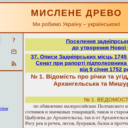
МИСЛЕНЕ ДРЕВО
Ми робимо Україну – українською!
?
Поселення задніпрськ
до утворення Нової 
37. Описи Задніпрських місць 1745 
Сенат при рапорті підполковника
від 9 січня 1752 
№ 1. Відомість про річки та угі
Архангельська та Мишу
№ 1. ВЕДОМОС
по обявлению малоросийских Полтавского и
ліни
сотников и значковых товарищей, також и старож
Цыбулева до Архангельска, так и от Архангельс
Рогу рек и речек, лесов, буераков, балок и протч