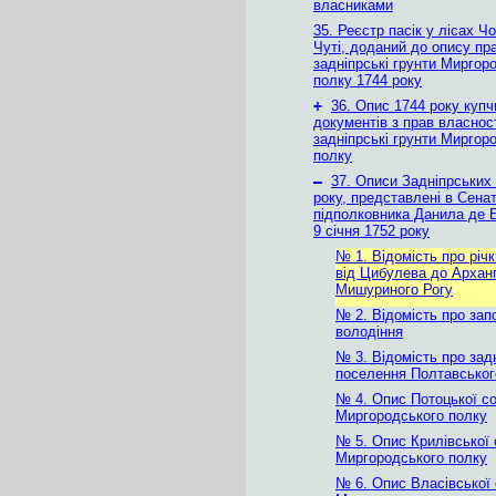
власниками
35. Реєстр пасік у лісах Ч
Чуті, доданий до опису пр
задніпрські грунти Миргор
полку 1744 року
+
36. Опис 1744 року купч
документів з прав власност
задніпрські грунти Миргор
полку
–
37. Описи Задніпрських
року, представлені в Сенат
підполковника Данила де Б
9 січня 1752 року
№ 1. Відомість про річк
від Цибулева до Архан
Мишуриного Рогу
№ 2. Відомість про зап
володіння
№ 3. Відомість про задн
поселення Полтавськог
№ 4. Опис Потоцької со
Миргородського полку
№ 5. Опис Крилівської 
Миргородського полку
№ 6. Опис Власівської 