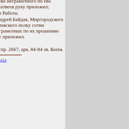
ево неграмотного по ево
атвеев руку приложил;
 Работа;
ндрей Байдак, Миргородского
тавского полку сотни
еграмотных по их прошению
у приложил.
пр. 2667, арк. 84-84 зв. Копія.
діл