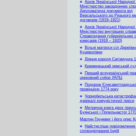
+
Архів Української Народної
Міністерство закордонних спр
Дипломатичні документи від
Версальського до Ризького м
договорів (1919–1921)
+
Архів Української Народної
Міністерство внутрішніх справ
Справоздання губерніяльних с
комісарів (1918 – 1920)
+
Вільні матроси сіл Дереївки
Куцеволівки
+
Діяння короля Сигізмунда 1
+
Кременецький земський су
+
Перший всеукраїнський пр
церковний собор УАПЦ
+
Подорож Єлисаветградськ
провінцією 1774 року
+
Чорнобильська катастрофа
дзеркалі комуністичної преси
+
Метрична книга двох приход
Буянської і Попельнастої 1770
Мартин Груневег і його опис 
+
Найстисліше повідомлення
сплюндрування Індій