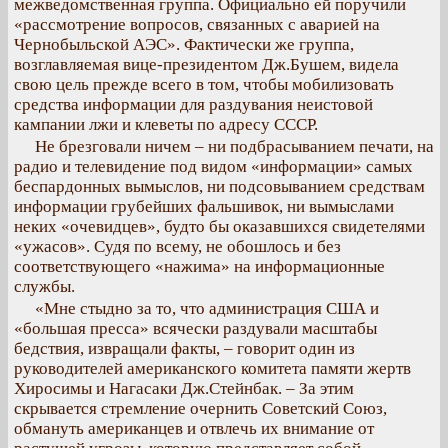
межведомственная группа. Официально ей поручили
«рассмотрение вопросов, связанных с аварией на
Чернобыльской АЭС». Фактически же группа,
возглавляемая вице-президентом Дж.Бушем, видела
свою цель прежде всего в том, чтобы мобилизовать
средства информации для раздувания неистовой
кампании лжи и клеветы по адресу СССР.
Не брезговали ничем – ни подбрасыванием печати, на
радио и телевидение под видом «информации» самых
беспардонных вымыслов, ни подсовыванием средствам
информации грубейших фальшивок, ни вымыслами
неких «очевидцев», будто бы оказавшихся свидетелями
«ужасов». Судя по всему, не обошлось и без
соответствующего «нажима» на информационные
службы.
«Мне стыдно за то, что администрация США и
«большая пресса» всячески раздували масштабы
бедствия, извращали факты, – говорит один из
руководителей американского комитета памяти жертв
Хиросимы и Нагасаки Дж.Стейнбак. – За этим
скрывается стремление очернить Советский Союз,
обмануть американцев и отвлечь их внимание от