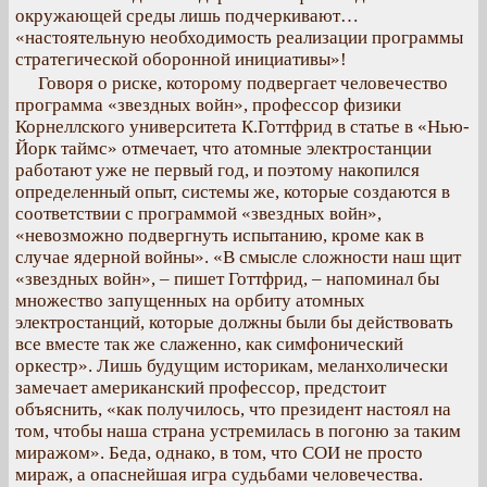
окружающей среды лишь подчеркивают…
«настоятельную необходимость реализации программы
стратегической оборонной инициативы»!
Говоря о риске, которому подвергает человечество
программа «звездных войн», профессор физики
Корнеллского университета К.Готтфрид в статье в «Нью-
Йорк таймс» отмечает, что атомные электростанции
работают уже не первый год, и поэтому накопился
определенный опыт, системы же, которые создаются в
соответствии с программой «звездных войн»,
«невозможно подвергнуть испытанию, кроме как в
случае ядерной войны». «В смысле сложности наш щит
«звездных войн», – пишет Готтфрид, – напоминал бы
множество запущенных на орбиту атомных
электростанций, которые должны были бы действовать
все вместе так же слаженно, как симфонический
оркестр». Лишь будущим историкам, меланхолически
замечает американский профессор, предстоит
объяснить, «как получилось, что президент настоял на
том, чтобы наша страна устремилась в погоню за таким
миражом». Беда, однако, в том, что СОИ не просто
мираж, а опаснейшая игра судьбами человечества.