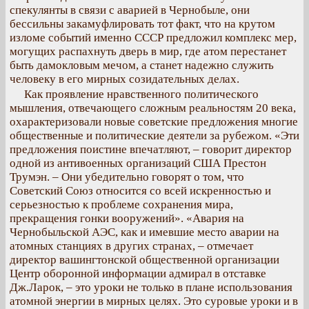
спекулянты в связи с аварией в Чернобыле, они
бессильны закамуфлировать тот факт, что на крутом
изломе событий именно СССР предложил комплекс мер,
могущих распахнуть дверь в мир, где атом перестанет
быть дамокловым мечом, а станет надежно служить
человеку в его мирных созидательных делах.
Как проявление нравственного политического
мышления, отвечающего сложным реальностям 20 века,
охарактеризовали новые советские предложения многие
общественные и политические деятели за рубежом. «Эти
предложения поистине впечатляют, – говорит директор
одной из антивоенных организаций США Престон
Трумэн. – Они убедительно говорят о том, что
Советский Союз относится со всей искренностью и
серьезностью к проблеме сохранения мира,
прекращения гонки вооружений». «Авария на
Чернобыльской АЭС, как и имевшие место аварии на
атомных станциях в других странах, – отмечает
директор вашингтонской общественной организации
Центр оборонной информации адмирал в отставке
Дж.Ларок, – это уроки не только в плане использования
атомной энергии в мирных целях. Это суровые уроки и в