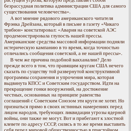
растущей угрозы, которую представляет собой
безрассудная политика администрации США для самого
существования человечества».
А вот мнение рядового американского читателя
Фрэнка Дрейзана, который в письме в газету «Чикаго
трибюн» констатировал: «Авария на советской АЭС
продемонстрировала глупость нашей прессы.
Американские средства массовой информации подняли
истерическую кампанию в то время, когда точностью
отличались сообщения советской, а не нашей прессы».
В чем же причина подобной вакханалии? Дело
прежде всего в том, что правящим кругам США нечего
сказать по существу той развернутой конструктивной
программы сохранения и упрочения мира, которая
выдвинута КПСС и Советским государством. Идти на
прекращение гонки вооружений, на достижение
честных, основанных на принципе равенства
соглашений с Советским Союзом эти круги не хотят. Но
признаться прямо в своих истинных намерениях перед
лицом народов, требующих ликвидации угрозы ядерной
войны, они также не могут. Вот и прибегают к злостной
клевете по адресу СССР, силясь в то же время выставить
себя перед мировой общественностью в пристойном