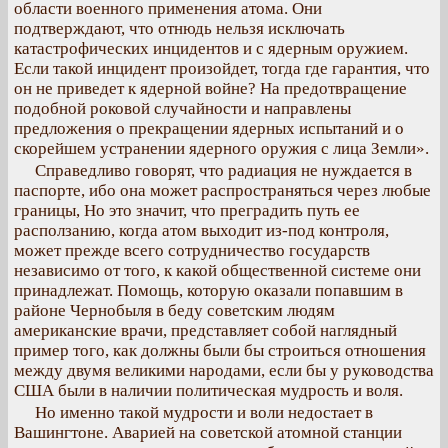
области военного применения атома. Они
подтверждают, что отнюдь нельзя исключать
катастрофических инцидентов и с ядерным оружием.
Если такой инцидент произойдет, тогда где гарантия, что
он не приведет к ядерной войне? На предотвращение
подобной роковой случайности и направлены
предложения о прекращении ядерных испытаний и о
скорейшем устранении ядерного оружия с лица Земли».
Справедливо говорят, что радиация не нуждается в
паспорте, ибо она может распространяться через любые
границы, Но это значит, что преградить путь ее
расползанию, когда атом выходит из-под контроля,
может прежде всего сотрудничество государств
независимо от того, к какой общественной системе они
принадлежат. Помощь, которую оказали попавшим в
районе Чернобыля в беду советским людям
американские врачи, представляет собой наглядный
пример того, как должны были бы строиться отношения
между двумя великими народами, если бы у руководства
США были в наличии политическая мудрость и воля.
Но именно такой мудрости и воли недостает в
Вашингтоне. Аварией на советской атомной станции