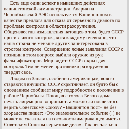
Есть еще один аспект в нынешних действиях
вашингтонской администрации. Авария на
Чернобыльской АЭС используется Вашингтоном в
качестве предлога для отказа от серьезного диалога по
проблеме контроля в области разоружения.
Общеизвестны измышления натовцев о том, будто СССР
против такого контроля, хотя каждому очевидно, что
наша страна не меньше других заинтересована в
строгом контроле. Совершенно ясные заявления СССР о
позиции в этом вопросе выбили оружие из рук
фальсификаторов. Мир видит: СССР открыт для
контроля. Тем не менее противники разоружения
твердят свое.
Людям из Западе, особенно американцам, вовсю
стараются внушить: СССР скрытничает, он будто бы с
опозданием сообщает миру подробности о положении в
районе Чернобыля. Поющая с голоса Белого дома
печать лицемерно вопрошает: а можно ли после этого
верить Советскому Союзу? «Вашингтон пост» не без
злорадства пишет: «Это знаменательное событие (!) не
может не сказаться на готовности американцев иметь с
Советским Союзом серьезные дела». Так несчастье в