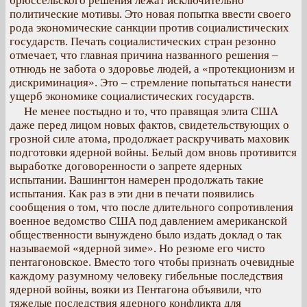
брюссельского решения лежат исключительно
политические мотивы. Это новая попытка ввести своего
рода экономические санкции против социалистических
государств. Печать социалистических стран резонно
отмечает, что главная причина названного решения –
отнюдь не забота о здоровье людей, а «протекционизм и
дискриминация». Это – стремление попытаться нанести
ущерб экономике социалистических государств.
Не менее постыдно и то, что правящая элита США
даже перед лицом новых фактов, свидетельствующих о
грозной силе атома, продолжает раскручивать маховик
подготовки ядерной войны. Белый дом вновь противится
выработке договоренности о запрете ядерных
испытании. Вашингтон намерен продолжать такие
испытания. Как раз в эти дни в печати появились
сообщения о том, что после длительного сопротивления
военное ведомство США под давлением американской
общественности вынуждено было издать доклад о так
называемой «ядерной зиме». Но резюме его чисто
пентагоновское. Вместо того чтобы признать очевидные
каждому разумному человеку гибельные последствия
ядерной войны, вояки из Пентагона объявили, что
тяжелые последствия ядерного конфликта для