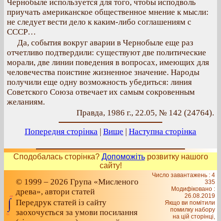
Чернобыле используется для того, чтобы исподволь
приучать американское общественное мнение к мысли:
не следует вести дело к каким-либо соглашениям с
СССР…
Да, события вокруг аварии в Чернобыле еще раз
отчетливо подтвердили: существуют две политические
морали, две линии поведения в вопросах, имеющих для
человечества поистине жизненное значение. Народы
получили еще одну возможность убедиться: линия
Советского Союза отвечает их самым сокровенным
желаниям.
Правда, 1986 г., 22.05, № 142 (24764).
Попередня сторінка
|
Вище
|
Наступна сторінка
Сподобалась сторінка?
Допоможіть
розвитку нашого
сайту!
Число завантажень : 4
© 1999 – 2026 Група «Мисленого
335
Модифіковано :
древа», автори статей
26.08.2019
Передрук статей із сайту
Якщо ви помітили
помилку набору
заохочується за умови посилання
на цiй сторiнцi,