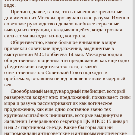
виде.
Причина, далее, в том, что в нынешние тревожные
дни именно из Москвы прозвучал голос разума. Именно
советское руководство сделало наиболее серьезные
выводы из ситуации, складывающейся, когда грозная
сила атома выходит из-под контроля.
Общеизвестно, какое большое внимание в мире
привлекли советские предложения, выдвинутые в
выступлении М.С.Горбачева 14 мая. Международная
общественность оценила эти предложения как еще одно
убедительное свидетельство того, с какой
ответственностью Советский Союз подходит к
проблемам, вставшим перед человечеством в ядерный
век.
Своеобразный международный плебисцит, который
развернулся вокруг этих предложений, показывает: силы
мира и разума рассматривают их как логическое
продолжение, как еще одно составное звено тех
крупномасштабных инициатив, которые выдвинуты в
Заявлении Генерального секретаря ЦК КПСС 15 января
и на 27 партийном съезде. Какие бы горы лжи ни
нагромождали антисоветские и антикоммунистические