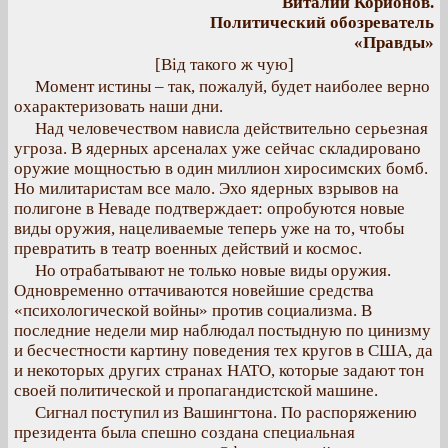
Виталий Корионов.
Политический обозреватель
«Правды»
[Від такого ж чую]
Момент истины – так, пожалуй, будет наиболее верно
охарактеризовать наши дни.
Над человечеством нависла действительно серьезная
угроза. В ядерных арсеналах уже сейчас складировано
оружие мощностью в один миллион хиросимских бомб.
Но милитаристам все мало. Эхо ядерных взрывов на
полигоне в Неваде подтверждает: опробуются новые
виды оружия, нацеливаемые теперь уже на то, чтобы
превратить в театр военных действий и космос.
Но отрабатывают не только новые виды оружия.
Одновременно оттачиваются новейшие средства
«психологической войны» против социализма. В
последние недели мир наблюдал постыдную по цинизму
и бесчестности картину поведения тех кругов в США, да
и некоторых других странах НАТО, которые задают тон
своей политической и пропагандистской машине.
Сигнал поступил из Вашингтона. По распоряжению
президента была спешно создана специальная