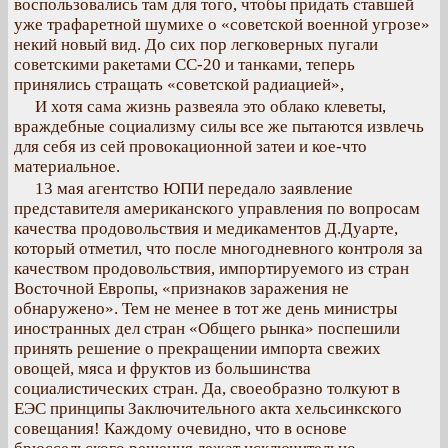
воспользовались там для того, чтобы придать ставшей
уже трафаретной шумихе о «советской военной угрозе»
некий новый вид. До сих пор легковерных пугали
советскими ракетами СС-20 и танками, теперь
принялись стращать «советской радиацией»,
И хотя сама жизнь развеяла это облако клеветы,
враждебные социализму силы все же пытаются извлечь
для себя из сей провокационной затеи и кое-что
материальное.
13 мая агентство ЮПИ передало заявление
представителя американского управления по вопросам
качества продовольствия и медикаментов Д.Дуарте,
который отметил, что после многодневного контроля за
качеством продовольствия, импортируемого из стран
Восточной Европы, «признаков заражения не
обнаружено». Тем не менее в тот же день министры
иностранных дел стран «Общего рынка» поспешили
принять решение о прекращении импорта свежих
овощей, мяса и фруктов из большинства
социалистических стран. Да, своеобразно толкуют в
ЕЭС принципы Заключительного акта хельсинкского
совещания! Каждому очевидно, что в основе