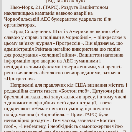
[Від такого ж чую]
Нью-Йорк, 21. (ТАРС). Роздута Вашінгтоном
наклепницька кампанія навколо аварії на
Чорнобильській АЕС бумерангом ударила по її ж
організаторах.
«Уряд Сполучених Штатів Америки не вкрив себе
славою у справі з подіями в Чорнобилі», – підкреслює в
цьому зв’язку журнал «Прогрессів». Він відзначає, що
адміністрація Рейгана негайно використала цю подію
для роздування «холодної війни». Вашінгтон наповнив
інформацію про аварію на АЕС туманними і
непідкріпленими фактами і твердженнями, які врешті-
решт виявились абсолютно невиправданими, зазначає
«Прогрессів».
Неприємні для правлячих кіл США визнання містить і
редакційна стаття газети «Бостон глоб». Цитуючи різні
брехливі вигадки, які запускалися в пресу, і в тому числі
з допомогою офіційних осіб адміністрації, газета
підкреслює: «Немає ніякого сумніву, що почасти
повідомлення (з Чорнобиля. – Прим.ТАРС) були
неймовірно роздуті». Тим часом, зазначає «Бостон
глоб», «і небезпеку, і необхідність самопожертви чітко