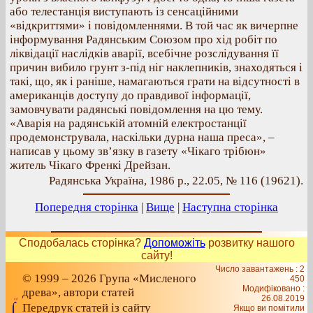
або телестанція виступають із сенсаційними
«відкриттями» і повідомленнями. В той час як вичерпне
інформування Радянським Союзом про хід робіт по
ліквідації наслідків аварії, всебічне розслідування її
причин вибило грунт з-під ніг наклепників, знаходяться і
такі, що, як і раніше, намагаються грати на відсутності в
американців доступу до правдивої інформації,
замовчувати радянські повідомлення на цю тему.
«Аварія на радянській атомній електростанції
продемонструвала, наскільки дурна наша преса», –
написав у цьому зв’язку в газету «Чікаго трібюн»
житель Чікаго Френкі Дрейзан.
Радянська Україна, 1986 р., 22.05, № 116 (19621).
Попередня сторінка
|
Вище
|
Наступна сторінка
Сподобалась сторінка?
Допоможіть
розвитку нашого
сайту!
Число завантажень : 2
© 1999 – 2026 Група «Мисленого
450
Модифіковано :
древа», автори статей
26.08.2019
Передрук статей із сайту
Якщо ви помітили