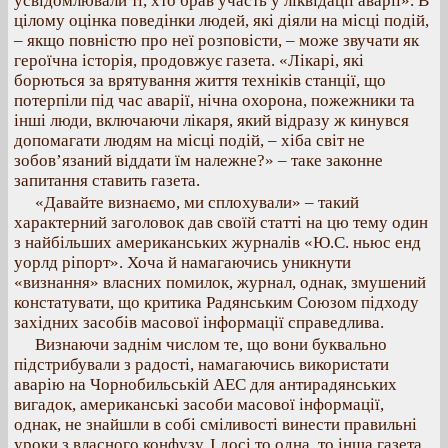
усвідомлювали ті, хто брав участь у ліквідації аварії». В
цілому оцінка поведінки людей, які діяли на місці подій,
– якщо повністю про неї розповісти, – може звучати як
героїчна історія, продовжує газета. «Лікарі, які
борються за врятування життя техніків станції, що
потерпіли під час аварії, нічна охорона, пожежники та
інші люди, включаючи лікаря, який відразу ж кинувся
допомагати людям на місці подій, – хіба світ не
зобов’язаний віддати їм належне?» – таке законне
запитання ставить газета.
«Давайте визнаємо, ми сплохували» – такий
характерний заголовок дав своїй статті на цю тему один
з найбільших американських журналів «Ю.С. ньюс енд
уорлд ріпорт». Хоча й намагаючись уникнути
«визнання» власних помилок, журнал, однак, змушений
констатувати, що критика Радянським Союзом підходу
західних засобів масової інформації справедлива.
Визнаючи заднім числом те, що вони буквально
підстрибували з радості, намагаючись використати
аварію на Чорнобильській АЕС для антирадянських
вигадок, американські засоби масової інформації,
однак, не знайшли в собі сміливості винести правильні
уроки з власного конфузу. І досі то одна, то інша газета