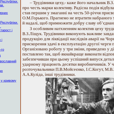
 Республіки.
– Трудівники цеху,- каже його начальник В.
ав.
про честь марки колективу. Радісна подія відбул
став першим у змаганні на честь 50-річчя присв
ирних
О.М.Горького. Прагнемо не втратити набраного 
 Республіки.
й надалі, щоб примножити добру славу об’єднан
.
З особливим натхненням колектив цеху труди
тарост і
В.З.Ліщук. Трудівники виконують важливе завда
продукцію для ліквідації наслідків аварії на Чо
 і
прискорення здачі в експлуатацію другої черги
Організовано роботу у три зміни, приведено у д
-го
поставлено так, щоб якнайкраще виконати відпо
д
забезпечивши при цьому успішний випуск детале
авославний
ударному працюють десятки виробничників. У чи
розточувальники П.В.Мойсеєнко, І.С.Когут, М.В
ою
А.А.Куліда, інші трудівники.
 у кривому