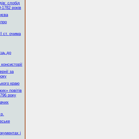
ів: слобід
-1782 років
Києва
 про
І ст. очима
сць до
 консисторії
рнії за
року
ького краю
их» повітів
796 року
авчих
р.
вське
окументах і