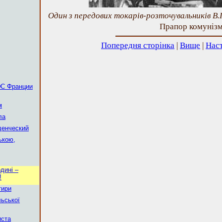
Один з передових токарів-розточувальників В
Прапор комунізму
Попередня сторінка
|
Вище
|
Наст
ЭС Франции
м
ла
денческий
ькою,
дині –
!
тири
льської
иста