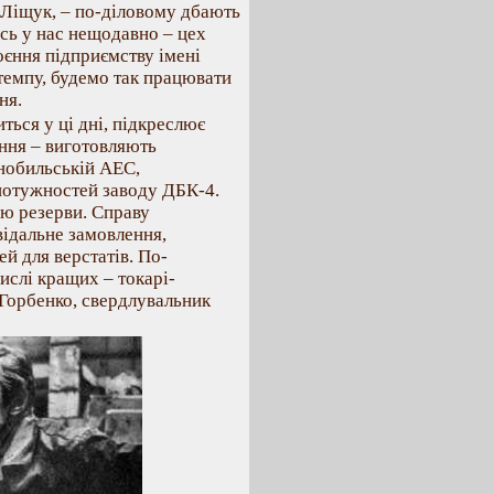
З.Ліщук, – по-діловому дбають
ась у нас нещодавно – цех
оєння підприємству імені
темпу, будемо так працювати
ня.
ться у ці дні, підкреслює
ння – виготовляють
рнобильській АЕС,
 потужностей заводу ДБК-4.
ію резерви. Справу
відальне замовлення,
й для верстатів. По-
слі кращих – токарі-
.Горбенко, свердлувальник