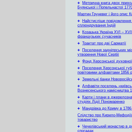
+
Метрична книга двох приход
Буянської і Попельнастої 1770
Мартин Груневег і його опис 
+
Найстисліше повідомлення
сплюндрування Індій
+
Козацька Україна ХVІ – ХVІІ
французьких сучасників
+
Трактат про дві Сарматії
+
Поселення задніпрських мі
утворення Нової Сербії
+
Фонд Херсонської духовної
+
Поселення Херсонської губе
повітовими алфавітами 1856 
+
Земельні банки Новоросійс
+
Алфавіти поселень «київськ
Вознесенського намісництва 1
+
Карти і плани в джерелозн
студіях Лідії Пономаренко
+
Мандрівка до Криму в 1786 
Слідство про Кирило-Мефодії
товариство
+
Чечелівський монастир в д
спогадах