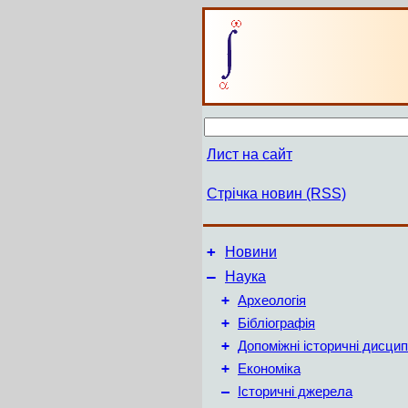
Лист на сайт
Стрічка новин (RSS)
+
Новини
–
Наука
+
Археологія
+
Бібліографія
+
Допоміжні історичні дисцип
+
Економіка
–
Історичні джерела