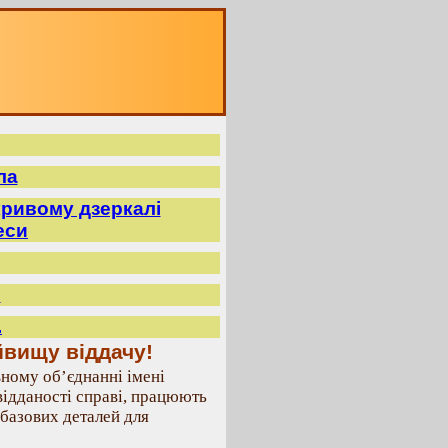
ла
ривому дзеркалі
еси
.
.
йвищу віддачу!
ному об’єднанні імені
ідданості справі, працюють
базових деталей для