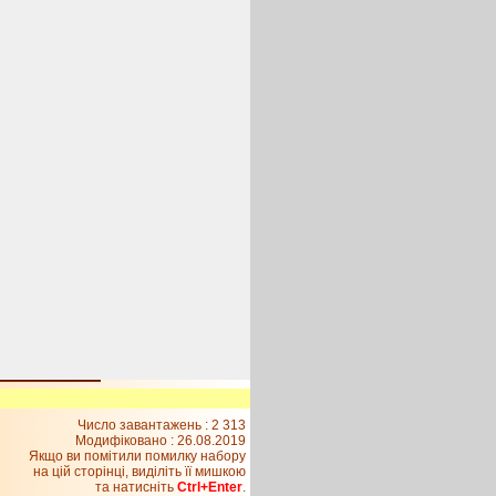
Число завантажень : 2 313
Модифіковано :
26.08.2019
Якщо ви помітили помилку набору
на цiй сторiнцi, видiлiть її мишкою
та натисніть
Ctrl+Enter
.