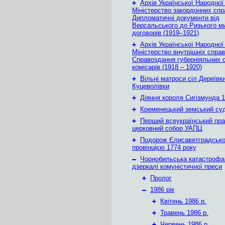
+
Архів Української Народної
Міністерство закордонних спр
Дипломатичні документи від
Версальського до Ризького м
договорів (1919–1921)
+
Архів Української Народної
Міністерство внутрішніх справ
Справоздання губерніяльних с
комісарів (1918 – 1920)
+
Вільні матроси сіл Дереївки
Куцеволівки
+
Діяння короля Сигізмунда 1
+
Кременецький земський су
+
Перший всеукраїнський пр
церковний собор УАПЦ
+
Подорож Єлисаветградськ
провінцією 1774 року
–
Чорнобильська катастрофа
дзеркалі комуністичної преси
+
Пролог
–
1986 рік
+
Квітень 1986 р.
+
Травень 1986 р.
+
Червень 1986 р.