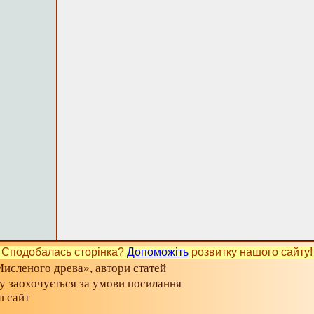
Сподобалась сторінка?
Допоможіть
розвитку нашого сайту!
исленого древа», автори статей
ту заохочується за умови посилання
ш сайт