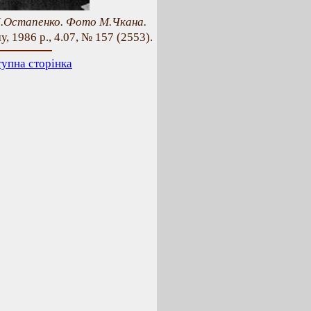
.І.Остапенко. Фото М.Чкана.
, 1986 р., 4.07, № 157 (2553).
упна сторінка