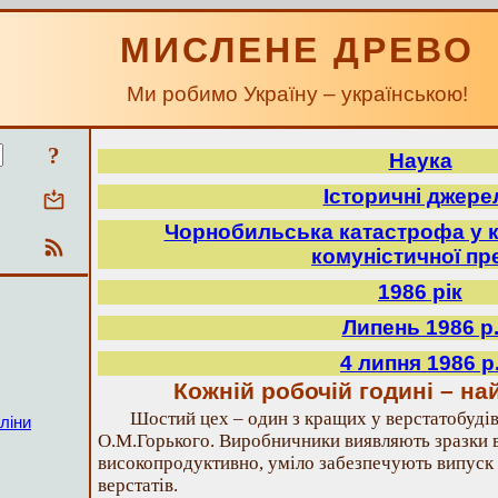
МИСЛЕНЕ ДРЕВО
Ми робимо Україну – українською!
?
Наука
Історичні джере
Чорнобильська катастрофа у к
комуністичної пр
1986 рік
Липень 1986 р
4 липня 1986 р
Кожній робочій годині – на
Шостий цех – один з кращих у верстатобудів
ліни
О.М.Горького. Виробничники виявляють зразки в
високопродуктивно, уміло забезпечують випуск 
верстатів.