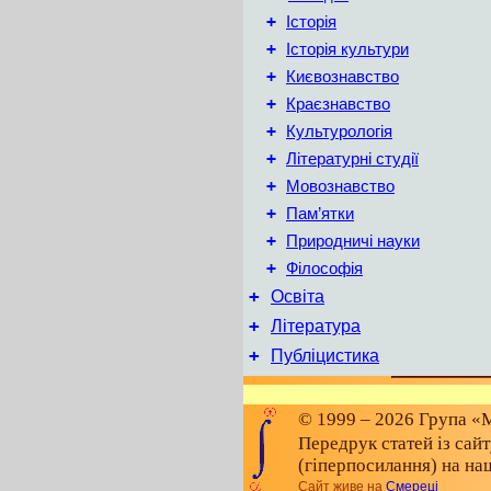
+
Історія
+
Історія культури
+
Києвознавство
+
Краєзнавство
+
Культурологія
+
Літературні студії
+
Мовознавство
+
Пам’ятки
+
Природничі науки
+
Філософія
+
Освіта
+
Література
+
Публіцистика
© 1999 – 2026 Група «М
Передрук статей із сай
(гіперпосилання) на на
Сайт живе на
Смереці