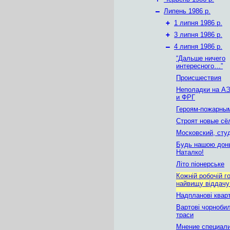
–
Липень 1986 р.
+
1 липня 1986 р.
+
3 липня 1986 р.
–
4 липня 1986 р.
“Дальше ничего
интересного…”
Происшествия
Неполадки на А
и ФРГ
Героям-пожарны
Строят новые сё
Московский, сту
Будь нашою дон
Наталко!
Літо піонерське
Кожній робочій го
найвищу віддачу
Надпланові квар
Вартові чорноби
траси
Мнение специал