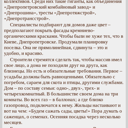
коллективов. Среди них такие гиганты, как объединения
«Днепропетровский комбайновый завод» и
«Днепрошина», тресты «Днепротяжстрой»,
«Днепротрансстрой».
Специалисты подбирают для домов даже цвет –
предполагают покрыть фасады кремниево-
органическими красками. Чтобы были не хуже тех, что в
Киеве, Днепропетровске. Продумали планировку
поселка. Она не прямолинейная, сдвинута – это и
удобно, и красиво.
Строители стремятся сделать так, чтобы массив имел
свое лицо, а дома не походили друг на друга, как
близнецы. Но есть и обязательные требования. Первое –
усадьбы должны быть равноценными. Обязательно с
погребом, сараем для скота и птицы, другими службами.
Дом – по составу семьи: одно-, двух-, трех- и
четырехкомнатный. В большинстве своем дома на три
комнаты. Во всех газ – в баллонах; а где близко
газопровод, подключатся к нему. Жильцы настаивают и
вот на чем: «Будем сажать сады, цветы!» Пора думать о
саженцах, о семенах. Осенняя посадка через несколько
месяцев.