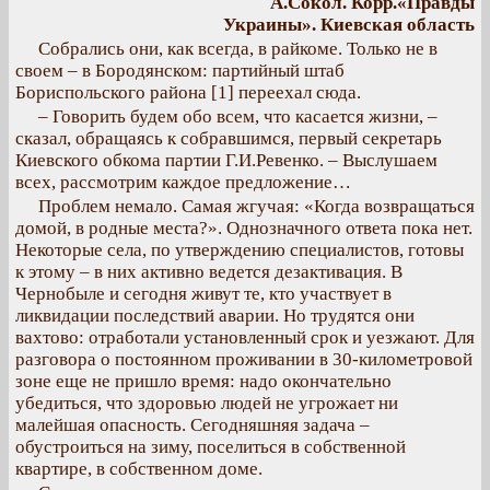
А.Сокол. Корр.«Правды
Украины». Киевская область
Собрались они, как всегда, в райкоме. Только не в
своем – в Бородянском: партийный штаб
Бориспольского района [1] переехал сюда.
– Говорить будем обо всем, что касается жизни, –
сказал, обращаясь к собравшимся, первый секретарь
Киевского обкома партии Г.И.Ревенко. – Выслушаем
всех, рассмотрим каждое предложение…
Проблем немало. Самая жгучая: «Когда возвращаться
домой, в родные места?». Однозначного ответа пока нет.
Некоторые села, по утверждению специалистов, готовы
к этому – в них активно ведется дезактивация. В
Чернобыле и сегодня живут те, кто участвует в
ликвидации последствий аварии. Но трудятся они
вахтово: отработали установленный срок и уезжают. Для
разговора о постоянном проживании в 30-километровой
зоне еще не пришло время: надо окончательно
убедиться, что здоровью людей не угрожает ни
малейшая опасность. Сегодняшняя задача –
обустроиться на зиму, поселиться в собственной
квартире, в собственном доме.