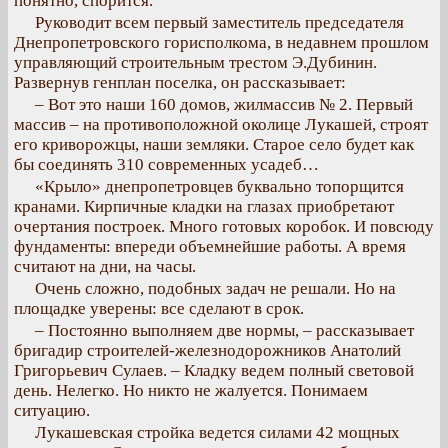
понятно, спорится.
Руководит всем первый заместитель председателя
Днепропетровского горисполкома, в недавнем прошлом
управляющий строительным трестом Э.Дубинин.
Развернув генплан поселка, он рассказывает:
– Вот это наши 160 домов, жилмассив № 2. Первый
массив – на противоположной околице Лукашей, строят
его криворожцы, наши земляки. Старое село будет как
бы соединять 310 современных усадеб…
«Крыло» днепропетровцев буквально топорщится
кранами. Кирпичные кладки на глазах приобретают
очертания построек. Много готовых коробок. И повсюду
фундаменты: впереди объемнейшие работы. А время
считают на дни, на часы.
Очень сложно, подобных задач не решали. Но на
площадке уверены: все сделают в срок.
– Постоянно выполняем две нормы, – рассказывает
бригадир строителей-железнодорожников Анатолий
Григорьевич Сулаев. – Кладку ведем полный световой
день. Нелегко. Но никто не жалуется. Понимаем
ситуацию.
Лукашевская стройка ведется силами 42 мощных