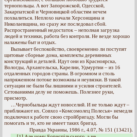
тернопольцы. А вот Запорожской, Одесской,
Закарпатской и Черновицкой областям нечем
похвалиться. Неплохо начали Херсонщина и
Николаевщина, но сразу же последовал сбой.
Распространенный недостаток – неполная загрузка
людей и техники, работа без контроля. Не везде хорошо
налажены быт и отдых.
Вызывает беспокойство, своевременно ли поступят
щитовые сборные дома, комплекты деревянных
конструкций и деталей. Идут они из Красноярска,
Вологды, Архангельска, Карелии, Удмуртии – из 16
отдаленных городов страны. В огромном и столь
напряженном потоке возможны и неувязки. В такой
ситуации не были бы лишними и усилия строителей.
Сетованиями делу не поможешь. Полезнее руки,
присмотр.
…Чернобыльцы ждут новоселий. И не только ждут –
приближают их. Совхоз «Комсомолец Полесья» немедля
подключил к работе свою стройбригаду. Могли бы
помогать и те, кто не имеет таких бригад.
Правда Украины, 1986 г., 4.07, № 151 (13421).
[1] Але чому Бориспільського, а не