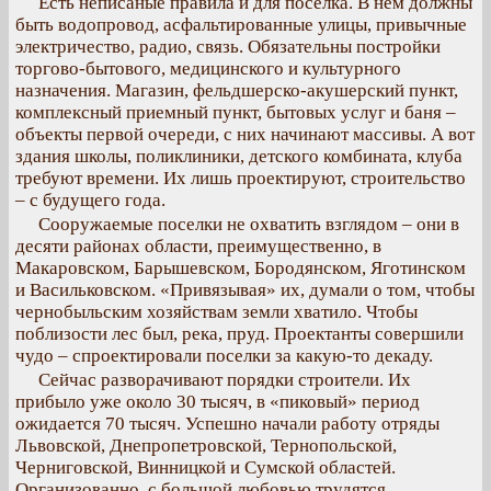
Есть неписаные правила и для поселка. В нем должны
быть водопровод, асфальтированные улицы, привычные
электричество, радио, связь. Обязательны постройки
торгово-бытового, медицинского и культурного
назначения. Магазин, фельдшерско-акушерский пункт,
комплексный приемный пункт, бытовых услуг и баня –
объекты первой очереди, с них начинают массивы. А вот
здания школы, поликлиники, детского комбината, клуба
требуют времени. Их лишь проектируют, строительство
– с будущего года.
Сооружаемые поселки не охватить взглядом – они в
десяти районах области, преимущественно, в
Макаровском, Барышевском, Бородянском, Яготинском
и Васильковском. «Привязывая» их, думали о том, чтобы
чернобыльским хозяйствам земли хватило. Чтобы
поблизости лес был, река, пруд. Проектанты совершили
чудо – спроектировали поселки за какую-то декаду.
Сейчас разворачивают порядки строители. Их
прибыло уже около 30 тысяч, в «пиковый» период
ожидается 70 тысяч. Успешно начали работу отряды
Львовской, Днепропетровской, Тернопольской,
Черниговской, Винницкой и Сумской областей.
Организованно, с большой любовью трудятся