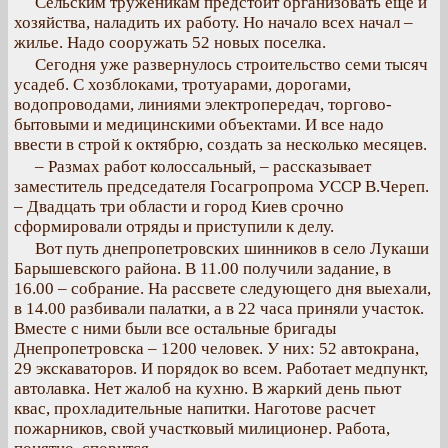
Сельским труженикам предстоит организовать еще и
хозяйства, наладить их работу. Но начало всех начал –
жилье. Надо сооружать 52 новых поселка.
Сегодня уже развернулось строительство семи тысяч
усадеб. С хозблоками, тротуарами, дорогами,
водопроводами, линиями электропередач, торгово-
бытовыми и медицинскими объектами. И все надо
ввести в строй к октябрю, создать за несколько месяцев.
– Размах работ колоссальный, – рассказывает
заместитель председателя Госагропрома УССР В.Череп.
– Двадцать три области и город Киев срочно
сформировали отряды и приступили к делу.
Вот путь днепропетровских шинников в село Лукаши
Барышевского района. В 11.00 получили задание, в
16.00 – собрание. На рассвете следующего дня выехали,
в 14.00 разбивали палатки, а в 22 часа приняли участок.
Вместе с ними были все остальные бригады
Днепропетровска – 1200 человек. У них: 52 автокрана,
29 экскаваторов. И порядок во всем. Работает медпункт,
автолавка. Нет жалоб на кухню. В жаркий день пьют
квас, прохладительные напитки. Наготове расчет
пожарников, свой участковый милиционер. Работа,