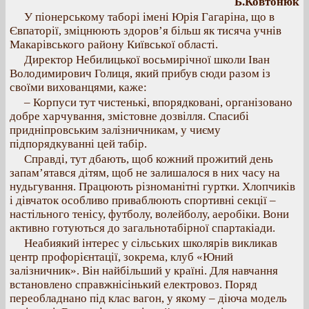
Б.Ковтонюк
У піонерському таборі імені Юрія Гагаріна, що в
Євпаторії, зміцнюють здоров’я більш як тисяча учнів
Макарівського району Київської області.
Директор Небилицької восьмирічної школи Іван
Володимирович Голиця, який прибув сюди разом із
своїми вихованцями, каже:
– Корпуси тут чистенькі, впорядковані, організовано
добре харчування, змістовне дозвілля. Спасибі
придніпровським залізничникам, у чиєму
підпорядкуванні цей табір.
Справді, тут дбають, щоб кожний прожитий день
запам’ятався дітям, щоб не залишалося в них часу на
нудьгування. Працюють різноманітні гуртки. Хлопчиків
і дівчаток особливо приваблюють спортивні секції –
настільного тенісу, футболу, волейболу, аеробіки. Вони
активно готуються до загальнотабірної спартакіади.
Неабиякий інтерес у сільських школярів викликав
центр профорієнтації, зокрема, клуб «Юний
залізничник». Він найбільший у країні. Для навчання
встановлено справжнісінький електровоз. Поряд
переобладнано під клас вагон, у якому – діюча модель