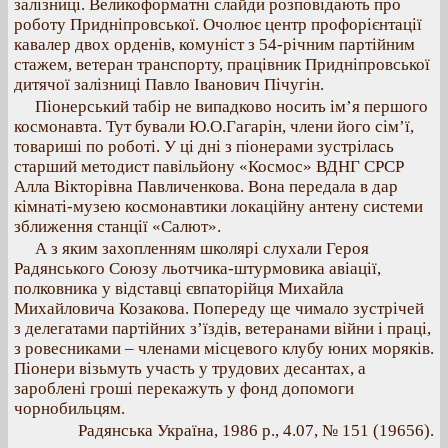
залізниці. Великоформатні слайди розповідають про
роботу Придніпровської. Очолює центр профорієнтації
кавалер двох орденів, комуніст з 54-річним партійним
стажем, ветеран транспорту, працівник Придніпровської
дитячої залізниці Павло Іванович Пічугін.
Піонерський табір не випадково носить ім’я першого
космонавта. Тут бували Ю.О.Гагарін, члени його сім’ї,
товариші по роботі. У ці дні з піонерами зустрілась
старший методист павільйону «Космос» ВДНГ СРСР
Алла Вікторівна Павличенкова. Вона передала в дар
кімнаті-музею космонавтики локаційну антену системи
зближення станції «Салют».
А з яким захопленням школярі слухали Героя
Радянського Союзу льотчика-штурмовика авіації,
полковника у відставці євпаторійця Михайла
Михайловича Козакова. Попереду ще чимало зустрічей
з делегатами партійних з’їздів, ветеранами війни і праці,
з ровесниками – членами місцевого клубу юних моряків.
Піонери візьмуть участь у трудових десантах, а
зароблені гроші перекажуть у фонд допомоги
чорнобильцям.
Радянська Україна, 1986 р., 4.07, № 151 (19656).