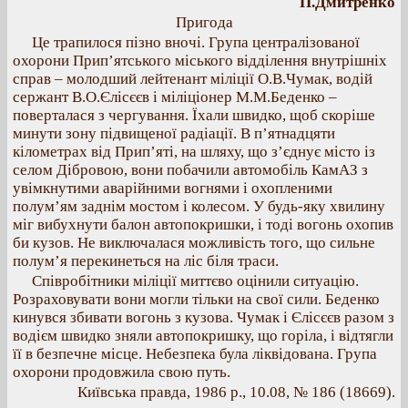
П.Дмитренко
Пригода
Це трапилося пізно вночі. Група централізованої
охорони Прип’ятського міського відділення внутрішніх
справ – молодший лейтенант міліції О.В.Чумак, водій
сержант В.О.Єлісєєв і міліціонер М.М.Беденко –
поверталася з чергування. Їхали швидко, щоб скоріше
минути зону підвищеної радіації. В п’ятнадцяти
кілометрах від Прип’яті, на шляху, що з’єднує місто із
селом Дібровою, вони побачили автомобіль КамАЗ з
увімкнутими аварійними вогнями і охопленими
полум’ям заднім мостом і колесом. У будь-яку хвилину
міг вибухнути балон автопокришки, і тоді вогонь охопив
би кузов. Не виключалася можливість того, що сильне
полум’я перекинеться на ліс біля траси.
Співробітники міліції миттєво оцінили ситуацію.
Розраховувати вони могли тільки на свої сили. Беденко
кинувся збивати вогонь з кузова. Чумак і Єлісєєв разом з
водієм швидко зняли автопокришку, що горіла, і відтягли
її в безпечне місце. Небезпека була ліквідована. Група
охорони продовжила свою путь.
Київська правда, 1986 р., 10.08, № 186 (18669).