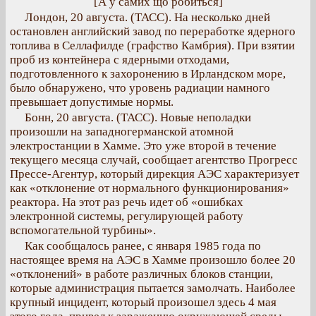
[А у самих що робиться]
Лондон, 20 августа. (ТАСС). На несколько дней
остановлен английский завод по переработке ядерного
топлива в Селлафилде (графство Камбрия). При взятии
проб из контейнера с ядерными отходами,
подготовленного к захоронению в Ирландском море,
было обнаружено, что уровень радиации намного
превышает допустимые нормы.
Бонн, 20 августа. (ТАСС). Новые неполадки
произошли на западногерманской атомной
электростанции в Хамме. Это уже второй в течение
текущего месяца случай, сообщает агентство Прогресс
Прессе-Агентур, который дирекция АЭС характеризует
как «отклонение от нормального функционирования»
реактора. На этот раз речь идет об «ошибках
электронной системы, регулирующей работу
вспомогательной турбины».
Как сообщалось ранее, с января 1985 года по
настоящее время на АЭС в Хамме произошло более 20
«отклонений» в работе различных блоков станции,
которые администрация пытается замолчать. Наиболее
крупный инцидент, который произошел здесь 4 мая