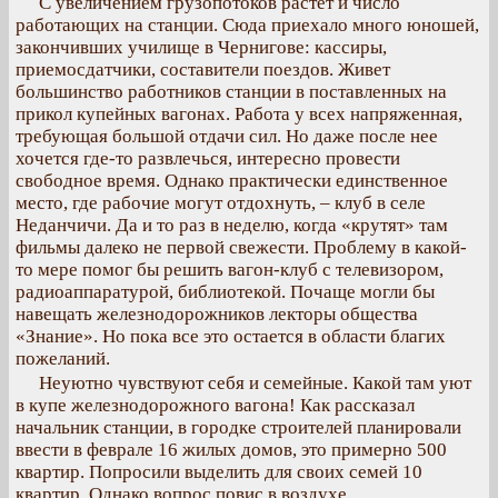
С увеличением грузопотоков растет и число
работающих на станции. Сюда приехало много юношей,
закончивших училище в Чернигове: кассиры,
приемосдатчики, составители поездов. Живет
большинство работников станции в поставленных на
прикол купейных вагонах. Работа у всех напряженная,
требующая большой отдачи сил. Но даже после нее
хочется где-то развлечься, интересно провести
свободное время. Однако практически единственное
место, где рабочие могут отдохнуть, – клуб в селе
Неданчичи. Да и то раз в неделю, когда «крутят» там
фильмы далеко не первой свежести. Проблему в какой-
то мере помог бы решить вагон-клуб с телевизором,
радиоаппаратурой, библиотекой. Почаще могли бы
навещать железнодорожников лекторы общества
«Знание». Но пока все это остается в области благих
пожеланий.
Неуютно чувствуют себя и семейные. Какой там уют
в купе железнодорожного вагона! Как рассказал
начальник станции, в городке строителей планировали
ввести в феврале 16 жилых домов, это примерно 500
квартир. Попросили выделить для своих семей 10
квартир. Однако вопрос повис в воздухе.