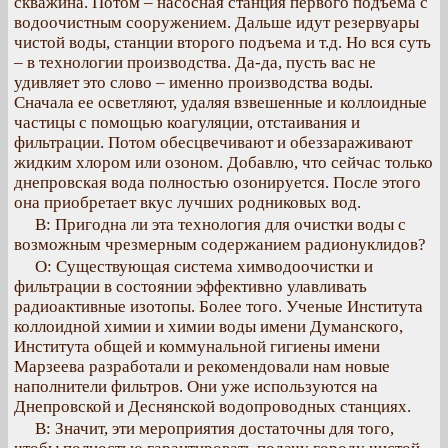
скважина. Потом – насосная станция первого подъема с
водоочистным сооружением. Дальше идут резервуары
чистой воды, станции второго подъема и т.д. Но вся суть
– в технологии производства. Да-да, пусть вас не
удивляет это слово – именно производства воды.
Сначала ее осветляют, удаляя взвешенные и коллоидные
частицы с помощью коагуляции, отстаивания и
фильтрации. Потом обесцвечивают и обеззараживают
жидким хлором или озоном. Добавлю, что сейчас только
днепровская вода полностью озонируется. После этого
она приобретает вкус лучших родниковых вод.
В: Пригодна ли эта технология для очистки воды с
возможным чрезмерным содержанием радионуклидов?
О: Существующая система химводоочистки и
фильтрации в состоянии эффективно улавливать
радиоактивные изотопы. Более того. Ученые Института
коллоидной химии и химии воды имени Думанского,
Института общей и коммунальной гигиены имени
Марзеева разработали и рекомендовали нам новые
наполнители фильтров. Они уже используются на
Днепровской и Деснянской водопроводных станциях.
В: Значит, эти мероприятия достаточны для того,