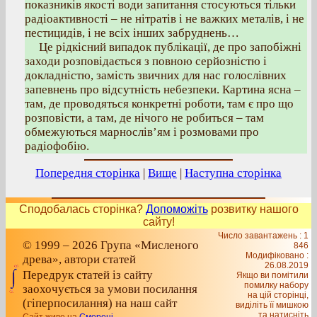
показників якості води запитання стосуються тільки
радіоактивності – не нітратів і не важких металів, і не
пестицидів, і не всіх інших забруднень…
Це рідкісний випадок публікації, де про запобіжні
заходи розповідається з повною серйозністю і
докладністю, замість звичних для нас голослівних
запевнень про відсутність небезпеки. Картина ясна –
там, де проводяться конкретні роботи, там є про що
розповісти, а там, де нічого не робиться – там
обмежуються марнослів’ям і розмовами про
радіофобію.
Попередня сторінка
|
Вище
|
Наступна сторінка
Сподобалась сторінка?
Допоможіть
розвитку нашого
сайту!
Число завантажень : 1
© 1999 – 2026 Група «Мисленого
846
Модифіковано :
древа», автори статей
26.08.2019
Передрук статей із сайту
Якщо ви помітили
помилку набору
заохочується за умови посилання
на цiй сторiнцi,
(гіперпосилання) на наш сайт
видiлiть її мишкою
та натисніть