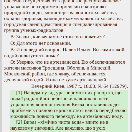
бассейна осуществляют Украинское республиканское
управление по гидрометеорологии и контролю
природной среды, министерства водного хозяйства,
охраны здоровья, жилищно-коммунального хозяйства,
городская санэпидемстанция и специализированная
группа ученых-радиологов.
В: Значит, киевлянам не стоит волноваться?
О: Для этого нет оснований.
В: И последний вопрос, Павел Ильич. Вы сами какой
водой пользуетесь дома?
О: Уверяю, что не артезианской. Ею обеспечиваются
жители массивов Троещина, Оболонь и Минский.
Московский район, где я живу, обеспечивается
деснянской водой. И она не хуже артезианской.
Вечерний Киев, 1987 г., 18.03, № 64 (12979).
[1] На відміну від ура-переможних рапортів, що
ніякої радіаційної небезпеки паводок не несе,
управління водопостачання Києва поставилось до
проблеми з повною серйозністю і навіть передбачало
можливість повного переходу на артезіанську воду.
[2] Вираз «хімічно чиста вода» вжито не в
науковому значенні. Але важливо, що з усіх