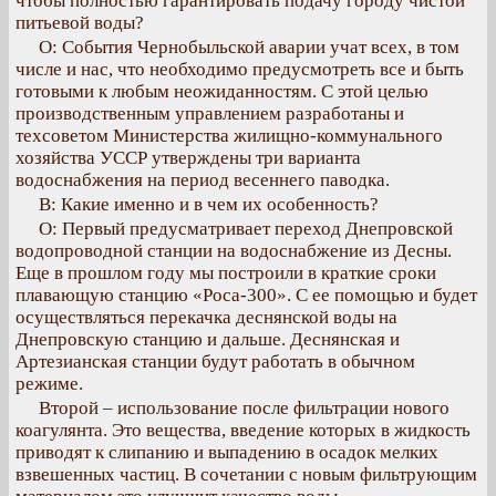
чтобы полностью гарантировать подачу городу чистой
питьевой воды?
О: События Чернобыльской аварии учат всех, в том
числе и нас, что необходимо предусмотреть все и быть
готовыми к любым неожиданностям. С этой целью
производственным управлением разработаны и
техсоветом Министерства жилищно-коммунального
хозяйства УССР утверждены три варианта
водоснабжения на период весеннего паводка.
В: Какие именно и в чем их особенность?
О: Первый предусматривает переход Днепровской
водопроводной станции на водоснабжение из Десны.
Еще в прошлом году мы построили в краткие сроки
плавающую станцию «Роса-300». С ее помощью и будет
осуществляться перекачка деснянской воды на
Днепровскую станцию и дальше. Деснянская и
Артезианская станции будут работать в обычном
режиме.
Второй – использование после фильтрации нового
коагулянта. Это вещества, введение которых в жидкость
приводят к слипанию и выпадению в осадок мелких
взвешенных частиц. В сочетании с новым фильтрующим