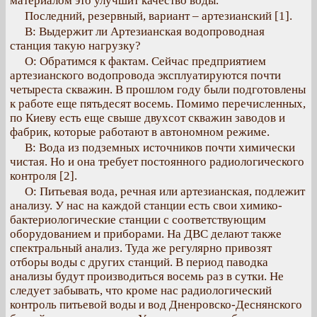
материалом это улучшит качество воды.
Последний, резервный, вариант – артезианский [1].
В: Выдержит ли Артезианская водопроводная
станция такую нагрузку?
О: Обратимся к фактам. Сейчас предприятием
артезианского водопровода эксплуатируются почти
четыреста скважин. В прошлом году были подготовлены
к работе еще пятьдесят восемь. Помимо перечисленных,
по Киеву есть еще свыше двухсот скважин заводов и
фабрик, которые работают в автономном режиме.
В: Вода из подземных источников почти химически
чистая. Но и она требует постоянного радиологического
контроля [2].
О: Питьевая вода, речная или артезианская, подлежит
анализу. У нас на каждой станции есть свои химико-
бактериологические станции с соответствующим
оборудованием и приборами. На ДВС делают также
спектральный анализ. Туда же регулярно привозят
отборы воды с других станций. В период паводка
анализы будут производиться восемь раз в сутки. Не
следует забывать, что кроме нас радиологический
контроль питьевой воды и вод Дненровско-Деснянского